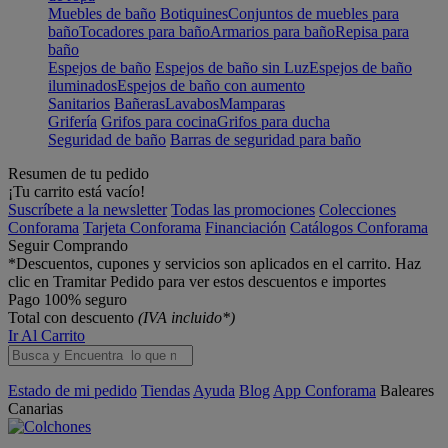
Muebles de baño
Botiquines
Conjuntos de muebles para
baño
Tocadores para baño
Armarios para baño
Repisa para
baño
Espejos de baño
Espejos de baño sin Luz
Espejos de baño
iluminados
Espejos de baño con aumento
Sanitarios
Bañeras
Lavabos
Mamparas
Grifería
Grifos para cocina
Grifos para ducha
Seguridad de baño
Barras de seguridad para baño
Resumen de tu pedido
¡Tu carrito está vacío!
Suscríbete a la newsletter
Todas las promociones
Colecciones
Conforama
Tarjeta Conforama
Financiación
Catálogos Conforama
Seguir Comprando
*Descuentos, cupones y servicios son aplicados en el carrito. Haz
clic en Tramitar Pedido para ver estos descuentos e importes
Pago 100% seguro
Total con descuento
(IVA incluido*)
Ir Al Carrito
Estado de mi pedido
Tiendas
Ayuda
Blog
App Conforama
Baleares
Canarias