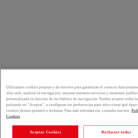
Utilizamos cookies propias y de terceros para garantizar el correcto funcionami
sitio web, analizar la navegación, mejorar nuestros servicios y mostrarte public
personalizada en función de tus hábitos de navegación. Puedes aceptar todas la
pulsando en “Aceptar”, o configurar tus preferencias para seleccionar qué tipos
cookies deseas permitir o rechazar. Para más información, consulta nuestra
Pol
Cookies
Aceptar Cookies
Rechazar todas