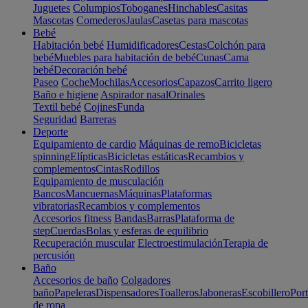
Juguetes
Columpios
Toboganes
Hinchables
Casitas
Mascotas
Comederos
Jaulas
Casetas para mascotas
Bebé
Habitación bebé
Humidificadores
Cestas
Colchón para
bebé
Muebles para habitación de bebé
Cunas
Cama
bebé
Decoración bebé
Paseo
Coche
Mochilas
Accesorios
Capazos
Carrito ligero
Baño e higiene
Aspirador nasal
Orinales
Textil bebé
Cojines
Funda
Seguridad
Barreras
Deporte
Equipamiento de cardio
Máquinas de remo
Bicicletas
spinning
Elípticas
Bicicletas estáticas
Recambios y
complementos
Cintas
Rodillos
Equipamiento de musculación
Bancos
Mancuernas
Máquinas
Plataformas
vibratorias
Recambios y complementos
Accesorios fitness
Bandas
Barras
Plataforma de
step
Cuerdas
Bolas y esferas de equilibrio
Recuperación muscular
Electroestimulación
Terapia de
percusión
Baño
Accesorios de baño
Colgadores
baño
Papeleras
Dispensadores
Toalleros
Jaboneras
Escobillero
Port
de ropa