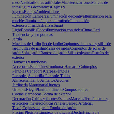
mesa
Navidad
Flores artificiales
Maceteros
Jarrones
Marcos de
fotos
Figuras decorativas
Cajitas y
joyeros
Relojes
Ambientadores
Iluminación
Lámparas
Iluminación decorativa
Iluminación para
muebles
Iluminación para dormitorio
Iluminación
exterior
Guirnaldas
Balizas
Smart
Light
Bombillas
Focos
Iluminación con rieles
Cintas Led
Tendencias y temporadas
Jardín
Muebles de jardín
Set de jardín
Conjuntos de mesas y sillas de
jardín
Sillas de jardín
Mesas de jardín
Conjuntos de sofás de
jardín
Sofás jardín
Bancos de jardín
Sillas colgantes
Estufas de
exterior
Hamacas y tumbonas
Accesorios
Balancines
Tumbonas
Hamacas
Columpios
Pérgolas
Cenadores
Carpas
Pérgolas
Parasoles
Sombrillas
Parasoles
Toldos
Almacenamiento
Armarios
Arcones
Jardinería
Maquinaria
Huertos
Urbanos
Riego
Plantas
Jardineras
Compostadores
Cocina
Barbacoas
Cocina de exterior
Decoración
Grifos y fuentes
Estatuas
Macetas
Termómetros y
estaciones metereológicas
Paneles
Cesped Artificial
Textil
Cojines de jardín
Fundas de jardín
Piscina
Plegable
Limpieza de piscinas
Ducha
Hinchable