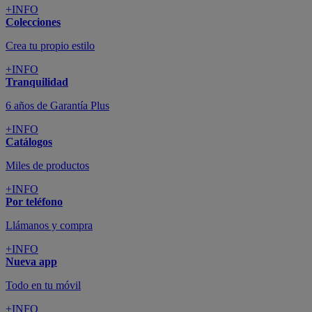
+INFO
Colecciones
Crea tu propio estilo
+INFO
Tranquilidad
6 años de Garantía Plus
+INFO
Catálogos
Miles de productos
+INFO
Por teléfono
Llámanos y compra
+INFO
Nueva app
Todo en tu móvil
+INFO