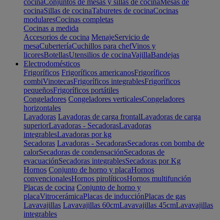
cocina
Conjuntos de mesas y sillas de cocina
Mesas de
cocina
Sillas de cocina
Taburetes de cocina
Cocinas
modulares
Cocinas completas
Cocinas a medida
Accesorios de cocina
Menaje
Servicio de
mesa
Cubertería
Cuchillos para chef
Vinos y
licores
Botellas
Utensilios de cocina
Vajilla
Bandejas
Electrodomésticos
Frigoríficos
Frigoríficos americanos
Frigoríficos
combi
Vinotecas
Frigoríficos integrables
Frigoríficos
pequeños
Frigoríficos portátiles
Congeladores
Congeladores verticales
Congeladores
horizontales
Lavadoras
Lavadoras de carga frontal
Lavadoras de carga
superior
Lavadoras - Secadoras
Lavadoras
integrables
Lavadoras por kg
Secadoras
Lavadoras - Secadoras
Secadoras con bomba de
calor
Secadoras de condensación
Secadoras de
evacuación
Secadoras integrables
Secadoras por Kg
Hornos
Conjunto de horno y placa
Hornos
convencionales
Hornos pirolíticos
Hornos multifunción
Placas de cocina
Conjunto de horno y
placa
Vitrocerámica
Placas de inducción
Placas de gas
Lavavajillas
Lavavajillas 60cm
Lavavajillas 45cm
Lavavajillas
integrables