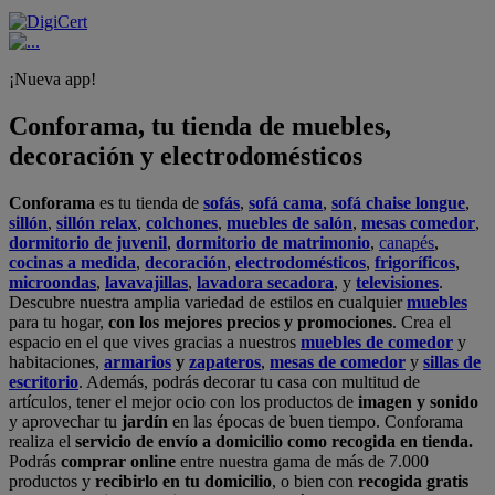
¡Nueva app!
Conforama, tu tienda de muebles,
decoración y electrodomésticos
Conforama
es tu tienda de
sofás
,
sofá cama
,
sofá chaise longue
,
sillón
,
sillón relax
,
colchones
,
muebles de salón
,
mesas comedor
,
dormitorio de juvenil
,
dormitorio de matrimonio
,
canapés
,
cocinas a medida
,
decoración
,
electrodomésticos
,
frigoríficos
,
microondas
,
lavavajillas
,
lavadora secadora
, y
televisiones
.
Descubre nuestra amplia variedad de estilos en cualquier
muebles
para tu hogar,
con los mejores precios y promociones
. Crea el
espacio en el que vives gracias a nuestros
muebles de comedor
y
habitaciones,
armarios
y
zapateros
,
mesas de comedor
y
sillas de
escritorio
. Además, podrás decorar tu casa con multitud de
artículos, tener el mejor ocio con los productos de
imagen y sonido
y aprovechar tu
jardín
en las épocas de buen tiempo. Conforama
realiza el
servicio de envío a domicilio como recogida en tienda.
Podrás
comprar online
entre nuestra gama de más de 7.000
productos y
recibirlo en tu domicilio
, o bien con
recogida gratis