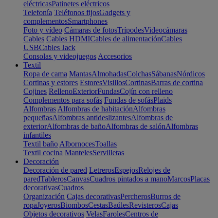
eléctricas
Patinetes eléctricos
Telefonía
Teléfonos fijos
Gadgets y
complementos
Smartphones
Foto y vídeo
Cámaras de fotos
Trípodes
Videocámaras
Cables
Cables HDMI
Cables de alimentación
Cables
USB
Cables Jack
Consolas y videojuegos
Accesorios
Textil
Ropa de cama
Mantas
Almohadas
Colchas
Sábanas
Nórdicos
Cortinas y estores
Estores
Visillos
Cortinas
Barras de cortina
Cojines
Relleno
Exterior
Fundas
Cojín con relleno
Complementos para sofás
Fundas de sofás
Plaids
Alfombras
Alfombras de habitación
Alfombras
pequeñas
Alfombras antideslizantes
Alfombras de
exterior
Alfombras de baño
Alfombras de salón
Alfombras
infantiles
Textil baño
Albornoces
Toallas
Textil cocina
Manteles
Servilletas
Decoración
Decoración de pared
Letreros
Espejos
Relojes de
pared
Tableros
Canvas
Cuadros pintados a mano
Marcos
Placas
decorativas
Cuadros
Organización
Cajas decorativas
Percheros
Burros de
ropa
Joyeros
Biombos
Cestas
Baúles
Revisteros
Cajas
Objetos decorativos
Velas
Faroles
Centros de