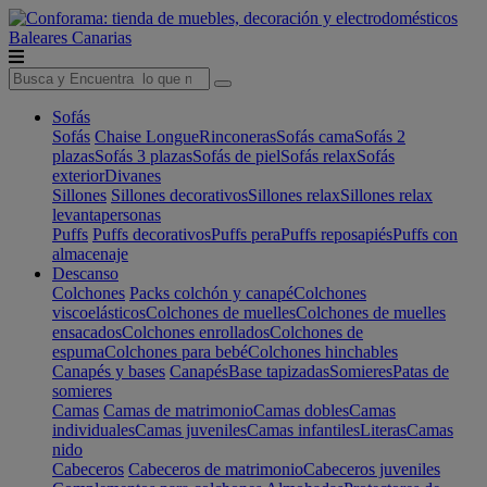
Baleares
Canarias
Sofás
Sofás
Chaise Longue
Rinconeras
Sofás cama
Sofás 2
plazas
Sofás 3 plazas
Sofás de piel
Sofás relax
Sofás
exterior
Divanes
Sillones
Sillones decorativos
Sillones relax
Sillones relax
levantapersonas
Puffs
Puffs decorativos
Puffs pera
Puffs reposapiés
Puffs con
almacenaje
Descanso
Colchones
Packs colchón y canapé
Colchones
viscoelásticos
Colchones de muelles
Colchones de muelles
ensacados
Colchones enrollados
Colchones de
espuma
Colchones para bebé
Colchones hinchables
Canapés y bases
Canapés
Base tapizadas
Somieres
Patas de
somieres
Camas
Camas de matrimonio
Camas dobles
Camas
individuales
Camas juveniles
Camas infantiles
Literas
Camas
nido
Cabeceros
Cabeceros de matrimonio
Cabeceros juveniles