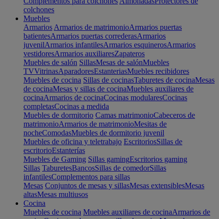
Complementos para colchones
Almohadas
Protectores de
colchones
Muebles
Armarios
Armarios de matrimonio
Armarios puertas
batientes
Armarios puertas correderas
Armarios
juvenil
Armarios infantiles
Armarios esquineros
Armarios
vestidores
Armarios auxiliares
Zapateros
Muebles de salón
Sillas
Mesas de salón
Muebles
TV
Vitrinas
Aparadores
Estanterias
Muebles recibidores
Muebles de cocina
Sillas de cocinas
Taburetes de cocina
Mesas
de cocina
Mesas y sillas de cocina
Muebles auxiliares de
cocina
Armarios de cocina
Cocinas modulares
Cocinas
completas
Cocinas a medida
Muebles de dormitorio
Camas matrimonio
Cabeceros de
matrimonio
Armarios de matrimonio
Mesitas de
noche
Comodas
Muebles de dormitorio juvenil
Muebles de oficina y teletrabajo
Escritorios
Sillas de
escritorio
Estanterías
Muebles de Gaming
Sillas gaming
Escritorios gaming
Sillas
Taburetes
Bancos
Sillas de comedor
Sillas
infantiles
Complementos para sillas
Mesas
Conjuntos de mesas y sillas
Mesas extensibles
Mesas
altas
Mesas multiusos
Cocina
Muebles de cocina
Muebles auxiliares de cocina
Armarios de