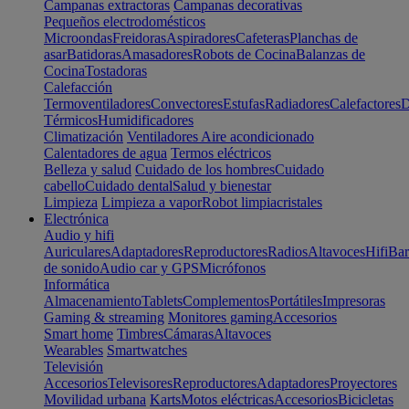
Campanas extractoras
Campanas decorativas
Pequeños electrodomésticos
Microondas
Freidoras
Aspiradores
Cafeteras
Planchas de
asar
Batidoras
Amasadores
Robots de Cocina
Balanzas de
Cocina
Tostadoras
Calefacción
Termoventiladores
Convectores
Estufas
Radiadores
Calefactores
D
Térmicos
Humidificadores
Climatización
Ventiladores
Aire acondicionado
Calentadores de agua
Termos eléctricos
Belleza y salud
Cuidado de los hombres
Cuidado
cabello
Cuidado dental
Salud y bienestar
Limpieza
Limpieza a vapor
Robot limpiacristales
Electrónica
Audio y hifi
Auriculares
Adaptadores
Reproductores
Radios
Altavoces
Hifi
Bar
de sonido
Audio car y GPS
Micrófonos
Informática
Almacenamiento
Tablets
Complementos
Portátiles
Impresoras
Gaming & streaming
Monitores gaming
Accesorios
Smart home
Timbres
Cámaras
Altavoces
Wearables
Smartwatches
Televisión
Accesorios
Televisores
Reproductores
Adaptadores
Proyectores
Movilidad urbana
Karts
Motos eléctricas
Accesorios
Bicicletas