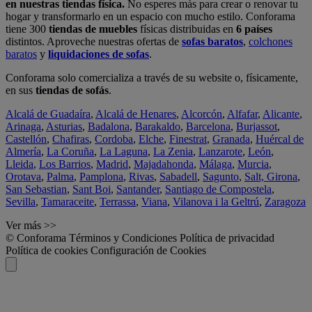
en nuestras tiendas física.
No esperes más para crear o renovar tu
hogar y transformarlo en un espacio con mucho estilo. Conforama
tiene 300
tiendas de muebles
físicas distribuidas en
6 países
distintos. Aproveche nuestras ofertas de
sofas baratos
,
colchones
baratos
y
liquidaciones de sofas
.
Conforama solo comercializa a través de su website o, físicamente,
en sus
tiendas de sofás
.
Alcalá de Guadaíra
,
Alcalá de Henares
,
Alcorcón
,
Alfafar
,
Alicante
,
Arinaga
,
Asturias
,
Badalona
,
Barakaldo
,
Barcelona
,
Burjassot
,
Castellón
,
Chafiras
,
Cordoba
,
Elche
,
Finestrat
,
Granada
,
Huércal de
Almería
,
La Coruña
,
La Laguna
,
La Zenia
,
Lanzarote
,
León
,
Lleida
,
Los Barrios
,
Madrid
,
Majadahonda
,
Málaga
,
Murcia
,
Orotava
,
Palma
,
Pamplona
,
Rivas
,
Sabadell
,
Sagunto
,
Salt, Girona
,
San Sebastian
,
Sant Boi
,
Santander
,
Santiago de Compostela
,
Sevilla
,
Tamaraceite
,
Terrassa
,
Viana
,
Vilanova i la Geltrú
,
Zaragoza
Ver más >>
© Conforama
Términos y Condiciones
Política de privacidad
Política de cookies
Configuración de Cookies