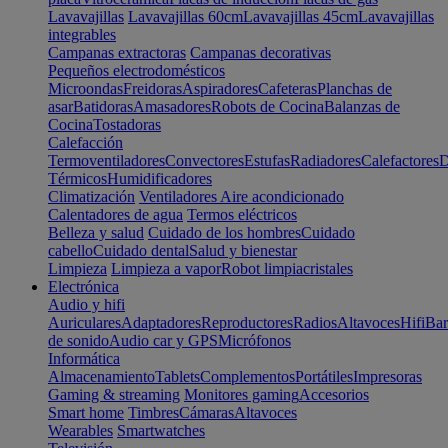
Lavavajillas
Lavavajillas 60cm
Lavavajillas 45cm
Lavavajillas
integrables
Campanas extractoras
Campanas decorativas
Pequeños electrodomésticos
Microondas
Freidoras
Aspiradores
Cafeteras
Planchas de
asar
Batidoras
Amasadores
Robots de Cocina
Balanzas de
Cocina
Tostadoras
Calefacción
Termoventiladores
Convectores
Estufas
Radiadores
Calefactores
D
Térmicos
Humidificadores
Climatización
Ventiladores
Aire acondicionado
Calentadores de agua
Termos eléctricos
Belleza y salud
Cuidado de los hombres
Cuidado
cabello
Cuidado dental
Salud y bienestar
Limpieza
Limpieza a vapor
Robot limpiacristales
Electrónica
Audio y hifi
Auriculares
Adaptadores
Reproductores
Radios
Altavoces
Hifi
Bar
de sonido
Audio car y GPS
Micrófonos
Informática
Almacenamiento
Tablets
Complementos
Portátiles
Impresoras
Gaming & streaming
Monitores gaming
Accesorios
Smart home
Timbres
Cámaras
Altavoces
Wearables
Smartwatches