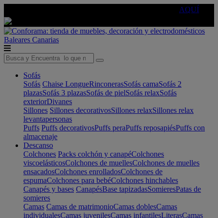
🔵Cambia tu electro con
-10% EXTRA
de descuento ☑️
AQUÍ
Baleares
Canarias
Sofás
Sofás
Chaise Longue
Rinconeras
Sofás cama
Sofás 2
plazas
Sofás 3 plazas
Sofás de piel
Sofás relax
Sofás
exterior
Divanes
Sillones
Sillones decorativos
Sillones relax
Sillones relax
levantapersonas
Puffs
Puffs decorativos
Puffs pera
Puffs reposapiés
Puffs con
almacenaje
Descanso
Colchones
Packs colchón y canapé
Colchones
viscoelásticos
Colchones de muelles
Colchones de muelles
ensacados
Colchones enrollados
Colchones de
espuma
Colchones para bebé
Colchones hinchables
Canapés y bases
Canapés
Base tapizadas
Somieres
Patas de
somieres
Camas
Camas de matrimonio
Camas dobles
Camas
individuales
Camas juveniles
Camas infantiles
Literas
Camas