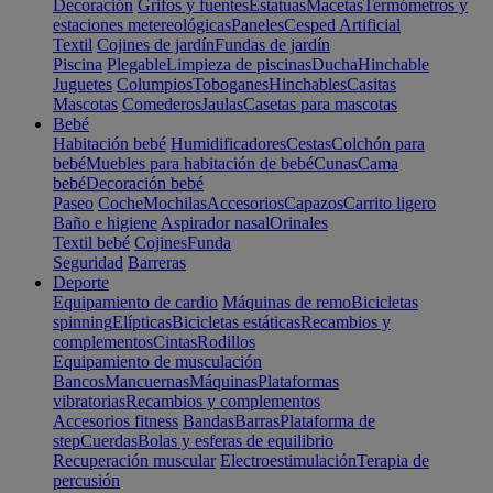
Decoración
Grifos y fuentes
Estatuas
Macetas
Termómetros y
estaciones metereológicas
Paneles
Cesped Artificial
Textil
Cojines de jardín
Fundas de jardín
Piscina
Plegable
Limpieza de piscinas
Ducha
Hinchable
Juguetes
Columpios
Toboganes
Hinchables
Casitas
Mascotas
Comederos
Jaulas
Casetas para mascotas
Bebé
Habitación bebé
Humidificadores
Cestas
Colchón para
bebé
Muebles para habitación de bebé
Cunas
Cama
bebé
Decoración bebé
Paseo
Coche
Mochilas
Accesorios
Capazos
Carrito ligero
Baño e higiene
Aspirador nasal
Orinales
Textil bebé
Cojines
Funda
Seguridad
Barreras
Deporte
Equipamiento de cardio
Máquinas de remo
Bicicletas
spinning
Elípticas
Bicicletas estáticas
Recambios y
complementos
Cintas
Rodillos
Equipamiento de musculación
Bancos
Mancuernas
Máquinas
Plataformas
vibratorias
Recambios y complementos
Accesorios fitness
Bandas
Barras
Plataforma de
step
Cuerdas
Bolas y esferas de equilibrio
Recuperación muscular
Electroestimulación
Terapia de
percusión