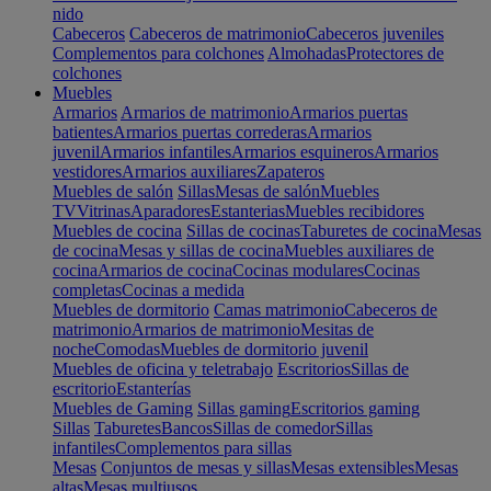
nido
Cabeceros
Cabeceros de matrimonio
Cabeceros juveniles
Complementos para colchones
Almohadas
Protectores de
colchones
Muebles
Armarios
Armarios de matrimonio
Armarios puertas
batientes
Armarios puertas correderas
Armarios
juvenil
Armarios infantiles
Armarios esquineros
Armarios
vestidores
Armarios auxiliares
Zapateros
Muebles de salón
Sillas
Mesas de salón
Muebles
TV
Vitrinas
Aparadores
Estanterias
Muebles recibidores
Muebles de cocina
Sillas de cocinas
Taburetes de cocina
Mesas
de cocina
Mesas y sillas de cocina
Muebles auxiliares de
cocina
Armarios de cocina
Cocinas modulares
Cocinas
completas
Cocinas a medida
Muebles de dormitorio
Camas matrimonio
Cabeceros de
matrimonio
Armarios de matrimonio
Mesitas de
noche
Comodas
Muebles de dormitorio juvenil
Muebles de oficina y teletrabajo
Escritorios
Sillas de
escritorio
Estanterías
Muebles de Gaming
Sillas gaming
Escritorios gaming
Sillas
Taburetes
Bancos
Sillas de comedor
Sillas
infantiles
Complementos para sillas
Mesas
Conjuntos de mesas y sillas
Mesas extensibles
Mesas
altas
Mesas multiusos