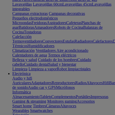
Lavavajillas
Lavavajillas 60cm
Lavavajillas 45cm
Lavavajillas
integrables
Campanas extractoras
Campanas decorativas
Pequeños electrodomésticos
Microondas
Freidoras
Aspiradores
Cafeteras
Planchas de
asar
Batidoras
Amasadores
Robots de Cocina
Balanzas de
Cocina
Tostadoras
Calefacción
Termoventiladores
Convectores
Estufas
Radiadores
Calefactores
D
Térmicos
Humidificadores
Climatización
Ventiladores
Aire acondicionado
Calentadores de agua
Termos eléctricos
Belleza y salud
Cuidado de los hombres
Cuidado
cabello
Cuidado dental
Salud y bienestar
Limpieza
Limpieza a vapor
Robot limpiacristales
Electrónica
Audio y hifi
Auriculares
Adaptadores
Reproductores
Radios
Altavoces
Hifi
Bar
de sonido
Audio car y GPS
Micrófonos
Informática
Almacenamiento
Tablets
Complementos
Portátiles
Impresoras
Gaming & streaming
Monitores gaming
Accesorios
Smart home
Timbres
Cámaras
Altavoces
Wearables
Smartwatches