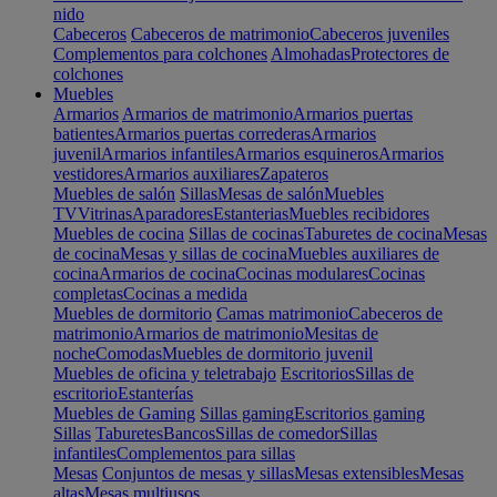
nido
Cabeceros
Cabeceros de matrimonio
Cabeceros juveniles
Complementos para colchones
Almohadas
Protectores de
colchones
Muebles
Armarios
Armarios de matrimonio
Armarios puertas
batientes
Armarios puertas correderas
Armarios
juvenil
Armarios infantiles
Armarios esquineros
Armarios
vestidores
Armarios auxiliares
Zapateros
Muebles de salón
Sillas
Mesas de salón
Muebles
TV
Vitrinas
Aparadores
Estanterias
Muebles recibidores
Muebles de cocina
Sillas de cocinas
Taburetes de cocina
Mesas
de cocina
Mesas y sillas de cocina
Muebles auxiliares de
cocina
Armarios de cocina
Cocinas modulares
Cocinas
completas
Cocinas a medida
Muebles de dormitorio
Camas matrimonio
Cabeceros de
matrimonio
Armarios de matrimonio
Mesitas de
noche
Comodas
Muebles de dormitorio juvenil
Muebles de oficina y teletrabajo
Escritorios
Sillas de
escritorio
Estanterías
Muebles de Gaming
Sillas gaming
Escritorios gaming
Sillas
Taburetes
Bancos
Sillas de comedor
Sillas
infantiles
Complementos para sillas
Mesas
Conjuntos de mesas y sillas
Mesas extensibles
Mesas
altas
Mesas multiusos