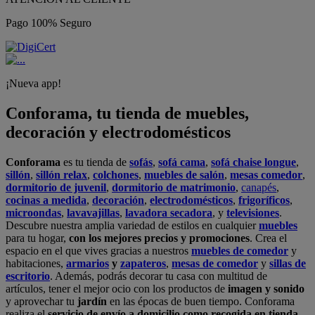
Pago 100% Seguro
¡Nueva app!
Conforama, tu tienda de muebles,
decoración y electrodomésticos
Conforama
es tu tienda de
sofás
,
sofá cama
,
sofá chaise longue
,
sillón
,
sillón relax
,
colchones
,
muebles de salón
,
mesas comedor
,
dormitorio de juvenil
,
dormitorio de matrimonio
,
canapés
,
cocinas a medida
,
decoración
,
electrodomésticos
,
frigoríficos
,
microondas
,
lavavajillas
,
lavadora secadora
, y
televisiones
.
Descubre nuestra amplia variedad de estilos en cualquier
muebles
para tu hogar,
con los mejores precios y promociones
. Crea el
espacio en el que vives gracias a nuestros
muebles de comedor
y
habitaciones,
armarios
y
zapateros
,
mesas de comedor
y
sillas de
escritorio
. Además, podrás decorar tu casa con multitud de
artículos, tener el mejor ocio con los productos de
imagen y sonido
y aprovechar tu
jardín
en las épocas de buen tiempo. Conforama
realiza el
servicio de envío a domicilio como recogida en tienda.