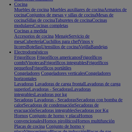
Cocina
Muebles de cocina
Muebles auxiliares de cocina
Armarios de
cocina
Conjuntos de mesas y sillas de cocina
Mesas de
cocina
Sillas de cocina
Taburetes de cocina
Cocinas
modulares
Cocinas completas
Cocinas a medida
Accesorios de cocina
Menaje
Servicio de
mesa
Cubertería
Cuchillos para chef
Vinos y
licores
Botellas
Utensilios de cocina
Vajilla
Bandejas
Electrodomésticos
Frigoríficos
Frigoríficos americanos
Frigoríficos
combi
Vinotecas
Frigoríficos integrables
Frigoríficos
pequeños
Frigoríficos portátiles
Congeladores
Congeladores verticales
Congeladores
horizontales
Lavadoras
Lavadoras de carga frontal
Lavadoras de carga
superior
Lavadoras - Secadoras
Lavadoras
integrables
Lavadoras por kg
Secadoras
Lavadoras - Secadoras
Secadoras con bomba de
calor
Secadoras de condensación
Secadoras de
evacuación
Secadoras integrables
Secadoras por Kg
Hornos
Conjunto de horno y placa
Hornos
convencionales
Hornos pirolíticos
Hornos multifunción
Placas de cocina
Conjunto de horno y
placa
Vitrocerámica
Placas de inducción
Placas de gas