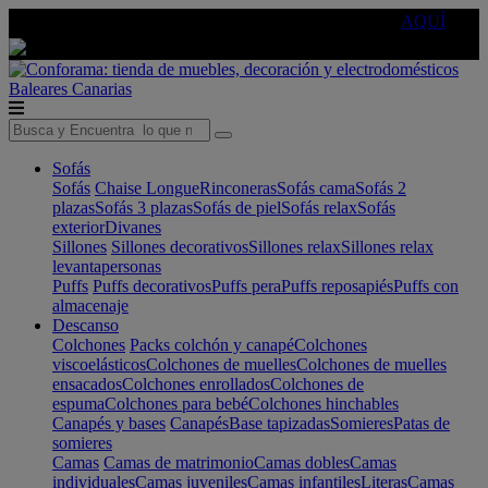
🔵Cambia tu electro con
-10% EXTRA
de descuento ☑️
AQUÍ
Baleares
Canarias
Sofás
Sofás
Chaise Longue
Rinconeras
Sofás cama
Sofás 2
plazas
Sofás 3 plazas
Sofás de piel
Sofás relax
Sofás
exterior
Divanes
Sillones
Sillones decorativos
Sillones relax
Sillones relax
levantapersonas
Puffs
Puffs decorativos
Puffs pera
Puffs reposapiés
Puffs con
almacenaje
Descanso
Colchones
Packs colchón y canapé
Colchones
viscoelásticos
Colchones de muelles
Colchones de muelles
ensacados
Colchones enrollados
Colchones de
espuma
Colchones para bebé
Colchones hinchables
Canapés y bases
Canapés
Base tapizadas
Somieres
Patas de
somieres
Camas
Camas de matrimonio
Camas dobles
Camas
individuales
Camas juveniles
Camas infantiles
Literas
Camas