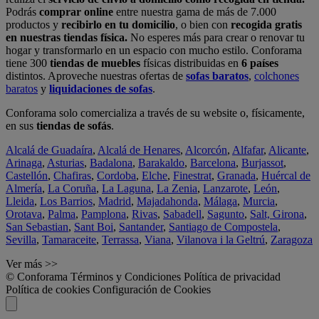
Podrás
comprar online
entre nuestra gama de más de 7.000
productos y
recibirlo en tu domicilio
, o bien con
recogida gratis
en nuestras tiendas física.
No esperes más para crear o renovar tu
hogar y transformarlo en un espacio con mucho estilo. Conforama
tiene 300
tiendas de muebles
físicas distribuidas en
6 países
distintos. Aproveche nuestras ofertas de
sofas baratos
,
colchones
baratos
y
liquidaciones de sofas
.
Conforama solo comercializa a través de su website o, físicamente,
en sus
tiendas de sofás
.
Alcalá de Guadaíra
,
Alcalá de Henares
,
Alcorcón
,
Alfafar
,
Alicante
,
Arinaga
,
Asturias
,
Badalona
,
Barakaldo
,
Barcelona
,
Burjassot
,
Castellón
,
Chafiras
,
Cordoba
,
Elche
,
Finestrat
,
Granada
,
Huércal de
Almería
,
La Coruña
,
La Laguna
,
La Zenia
,
Lanzarote
,
León
,
Lleida
,
Los Barrios
,
Madrid
,
Majadahonda
,
Málaga
,
Murcia
,
Orotava
,
Palma
,
Pamplona
,
Rivas
,
Sabadell
,
Sagunto
,
Salt, Girona
,
San Sebastian
,
Sant Boi
,
Santander
,
Santiago de Compostela
,
Sevilla
,
Tamaraceite
,
Terrassa
,
Viana
,
Vilanova i la Geltrú
,
Zaragoza
Ver más >>
© Conforama
Términos y Condiciones
Política de privacidad
Política de cookies
Configuración de Cookies