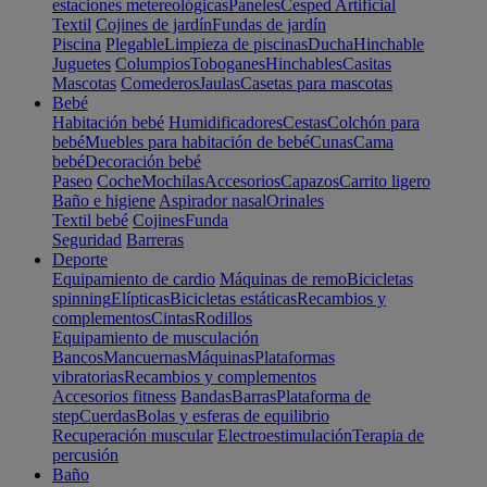
estaciones metereológicas
Paneles
Cesped Artificial
Textil
Cojines de jardín
Fundas de jardín
Piscina
Plegable
Limpieza de piscinas
Ducha
Hinchable
Juguetes
Columpios
Toboganes
Hinchables
Casitas
Mascotas
Comederos
Jaulas
Casetas para mascotas
Bebé
Habitación bebé
Humidificadores
Cestas
Colchón para
bebé
Muebles para habitación de bebé
Cunas
Cama
bebé
Decoración bebé
Paseo
Coche
Mochilas
Accesorios
Capazos
Carrito ligero
Baño e higiene
Aspirador nasal
Orinales
Textil bebé
Cojines
Funda
Seguridad
Barreras
Deporte
Equipamiento de cardio
Máquinas de remo
Bicicletas
spinning
Elípticas
Bicicletas estáticas
Recambios y
complementos
Cintas
Rodillos
Equipamiento de musculación
Bancos
Mancuernas
Máquinas
Plataformas
vibratorias
Recambios y complementos
Accesorios fitness
Bandas
Barras
Plataforma de
step
Cuerdas
Bolas y esferas de equilibrio
Recuperación muscular
Electroestimulación
Terapia de
percusión
Baño