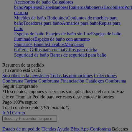
Accesorios de baño
Colgadores
baño
Papeleras
Dispensadores
Toalleros
Jaboneras
Escobillero
Port
de ropa
Muebles de baño
Botiquines
Conjuntos de muebles para
baño
Tocadores para baño
Armarios para baño
Repisa para
baño
Espejos de baño
Espejos de baño sin Luz
Espejos de baño
iluminados
Espejos de baño con aumento
Sanitarios
Bañeras
Lavabos
Mamparas
Grifería
Grifos para cocina
Grifos para ducha
Seguridad de baño
Barras de seguridad para baño
Resumen de tu pedido
¡Tu carrito está vacío!
Suscríbete a la newsletter
Todas las promociones
Colecciones
Conforama
Tarjeta Conforama
Financiación
Catálogos Conforama
Seguir Comprando
*Descuentos, cupones y servicios son aplicados en el carrito. Haz
clic en Tramitar Pedido para ver estos descuentos e importes
Pago 100% seguro
Total con descuento
(IVA incluido*)
Ir Al Carrito
Estado de mi pedido
Tiendas
Ayuda
Blog
App Conforama
Baleares