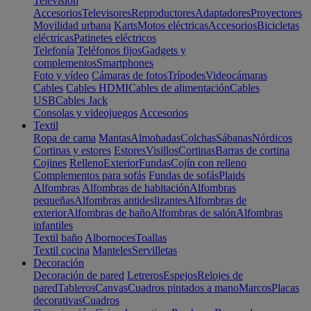
Televisión
Accesorios
Televisores
Reproductores
Adaptadores
Proyectores
Movilidad urbana
Karts
Motos eléctricas
Accesorios
Bicicletas
eléctricas
Patinetes eléctricos
Telefonía
Teléfonos fijos
Gadgets y
complementos
Smartphones
Foto y vídeo
Cámaras de fotos
Trípodes
Videocámaras
Cables
Cables HDMI
Cables de alimentación
Cables
USB
Cables Jack
Consolas y videojuegos
Accesorios
Textil
Ropa de cama
Mantas
Almohadas
Colchas
Sábanas
Nórdicos
Cortinas y estores
Estores
Visillos
Cortinas
Barras de cortina
Cojines
Relleno
Exterior
Fundas
Cojín con relleno
Complementos para sofás
Fundas de sofás
Plaids
Alfombras
Alfombras de habitación
Alfombras
pequeñas
Alfombras antideslizantes
Alfombras de
exterior
Alfombras de baño
Alfombras de salón
Alfombras
infantiles
Textil baño
Albornoces
Toallas
Textil cocina
Manteles
Servilletas
Decoración
Decoración de pared
Letreros
Espejos
Relojes de
pared
Tableros
Canvas
Cuadros pintados a mano
Marcos
Placas
decorativas
Cuadros