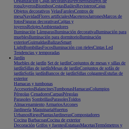
Organización
Cajas decorativas
Percheros
Burros de
ropa
Joyeros
Biombos
Cestas
Baúles
Revisteros
Cajas
Objetos decorativos
Velas
Faroles
Centros de
mesa
Navidad
Flores artificiales
Maceteros
Jarrones
Marcos de
fotos
Figuras decorativas
Cajitas y
joyeros
Relojes
Ambientadores
Iluminación
Lámparas
Iluminación decorativa
Iluminación para
muebles
Iluminación para dormitorio
Iluminación
exterior
Guirnaldas
Balizas
Smart
Light
Bombillas
Focos
Iluminación con rieles
Cintas Led
Tendencias y temporadas
Jardín
Muebles de jardín
Set de jardín
Conjuntos de mesas y sillas de
jardín
Sillas de jardín
Mesas de jardín
Conjuntos de sofás de
jardín
Sofás jardín
Bancos de jardín
Sillas colgantes
Estufas de
exterior
Hamacas y tumbonas
Accesorios
Balancines
Tumbonas
Hamacas
Columpios
Pérgolas
Cenadores
Carpas
Pérgolas
Parasoles
Sombrillas
Parasoles
Toldos
Almacenamiento
Armarios
Arcones
Jardinería
Maquinaria
Huertos
Urbanos
Riego
Plantas
Jardineras
Compostadores
Cocina
Barbacoas
Cocina de exterior
Decoración
Grifos y fuentes
Estatuas
Macetas
Termómetros y