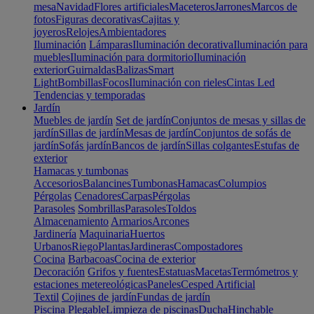
mesa
Navidad
Flores artificiales
Maceteros
Jarrones
Marcos de
fotos
Figuras decorativas
Cajitas y
joyeros
Relojes
Ambientadores
Iluminación
Lámparas
Iluminación decorativa
Iluminación para
muebles
Iluminación para dormitorio
Iluminación
exterior
Guirnaldas
Balizas
Smart
Light
Bombillas
Focos
Iluminación con rieles
Cintas Led
Tendencias y temporadas
Jardín
Muebles de jardín
Set de jardín
Conjuntos de mesas y sillas de
jardín
Sillas de jardín
Mesas de jardín
Conjuntos de sofás de
jardín
Sofás jardín
Bancos de jardín
Sillas colgantes
Estufas de
exterior
Hamacas y tumbonas
Accesorios
Balancines
Tumbonas
Hamacas
Columpios
Pérgolas
Cenadores
Carpas
Pérgolas
Parasoles
Sombrillas
Parasoles
Toldos
Almacenamiento
Armarios
Arcones
Jardinería
Maquinaria
Huertos
Urbanos
Riego
Plantas
Jardineras
Compostadores
Cocina
Barbacoas
Cocina de exterior
Decoración
Grifos y fuentes
Estatuas
Macetas
Termómetros y
estaciones metereológicas
Paneles
Cesped Artificial
Textil
Cojines de jardín
Fundas de jardín
Piscina
Plegable
Limpieza de piscinas
Ducha
Hinchable