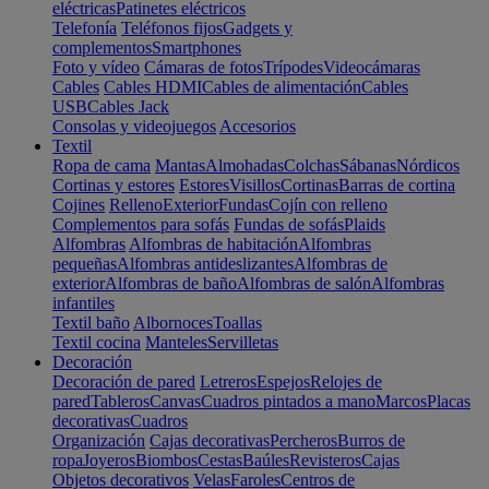
eléctricas
Patinetes eléctricos
Telefonía
Teléfonos fijos
Gadgets y
complementos
Smartphones
Foto y vídeo
Cámaras de fotos
Trípodes
Videocámaras
Cables
Cables HDMI
Cables de alimentación
Cables
USB
Cables Jack
Consolas y videojuegos
Accesorios
Textil
Ropa de cama
Mantas
Almohadas
Colchas
Sábanas
Nórdicos
Cortinas y estores
Estores
Visillos
Cortinas
Barras de cortina
Cojines
Relleno
Exterior
Fundas
Cojín con relleno
Complementos para sofás
Fundas de sofás
Plaids
Alfombras
Alfombras de habitación
Alfombras
pequeñas
Alfombras antideslizantes
Alfombras de
exterior
Alfombras de baño
Alfombras de salón
Alfombras
infantiles
Textil baño
Albornoces
Toallas
Textil cocina
Manteles
Servilletas
Decoración
Decoración de pared
Letreros
Espejos
Relojes de
pared
Tableros
Canvas
Cuadros pintados a mano
Marcos
Placas
decorativas
Cuadros
Organización
Cajas decorativas
Percheros
Burros de
ropa
Joyeros
Biombos
Cestas
Baúles
Revisteros
Cajas
Objetos decorativos
Velas
Faroles
Centros de