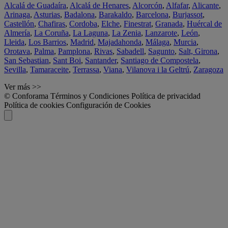
Alcalá de Guadaíra
,
Alcalá de Henares
,
Alcorcón
,
Alfafar
,
Alicante
,
Arinaga
,
Asturias
,
Badalona
,
Barakaldo
,
Barcelona
,
Burjassot
,
Castellón
,
Chafiras
,
Cordoba
,
Elche
,
Finestrat
,
Granada
,
Huércal de
Almería
,
La Coruña
,
La Laguna
,
La Zenia
,
Lanzarote
,
León
,
Lleida
,
Los Barrios
,
Madrid
,
Majadahonda
,
Málaga
,
Murcia
,
Orotava
,
Palma
,
Pamplona
,
Rivas
,
Sabadell
,
Sagunto
,
Salt, Girona
,
San Sebastian
,
Sant Boi
,
Santander
,
Santiago de Compostela
,
Sevilla
,
Tamaraceite
,
Terrassa
,
Viana
,
Vilanova i la Geltrú
,
Zaragoza
Ver más >>
© Conforama
Términos y Condiciones
Política de privacidad
Política de cookies
Configuración de Cookies