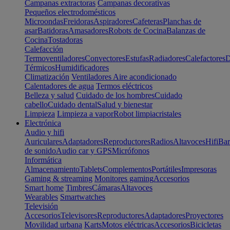
Campanas extractoras
Campanas decorativas
Pequeños electrodomésticos
Microondas
Freidoras
Aspiradores
Cafeteras
Planchas de
asar
Batidoras
Amasadores
Robots de Cocina
Balanzas de
Cocina
Tostadoras
Calefacción
Termoventiladores
Convectores
Estufas
Radiadores
Calefactores
D
Térmicos
Humidificadores
Climatización
Ventiladores
Aire acondicionado
Calentadores de agua
Termos eléctricos
Belleza y salud
Cuidado de los hombres
Cuidado
cabello
Cuidado dental
Salud y bienestar
Limpieza
Limpieza a vapor
Robot limpiacristales
Electrónica
Audio y hifi
Auriculares
Adaptadores
Reproductores
Radios
Altavoces
Hifi
Bar
de sonido
Audio car y GPS
Micrófonos
Informática
Almacenamiento
Tablets
Complementos
Portátiles
Impresoras
Gaming & streaming
Monitores gaming
Accesorios
Smart home
Timbres
Cámaras
Altavoces
Wearables
Smartwatches
Televisión
Accesorios
Televisores
Reproductores
Adaptadores
Proyectores
Movilidad urbana
Karts
Motos eléctricas
Accesorios
Bicicletas