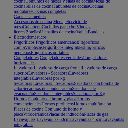
cocina
Conjuntos de mesas y sillas de cocina
Mesas de
cocina
Sillas de cocina
Taburetes de cocina
Cocinas
modulares
Cocinas completas
Cocinas a medida
Accesorios de cocina
Menaje
Servicio de
mesa
Cubertería
Cuchillos para chef
Vinos y
licores
Botellas
Utensilios de cocina
Vajilla
Bandejas
Electrodomésticos
Frigoríficos
Frigoríficos americanos
Frigoríficos
combi
Vinotecas
Frigoríficos integrables
Frigoríficos
pequeños
Frigoríficos portátiles
Congeladores
Congeladores verticales
Congeladores
horizontales
Lavadoras
Lavadoras de carga frontal
Lavadoras de carga
superior
Lavadoras - Secadoras
Lavadoras
integrables
Lavadoras por kg
Secadoras
Lavadoras - Secadoras
Secadoras con bomba de
calor
Secadoras de condensación
Secadoras de
evacuación
Secadoras integrables
Secadoras por Kg
Hornos
Conjunto de horno y placa
Hornos
convencionales
Hornos pirolíticos
Hornos multifunción
Placas de cocina
Conjunto de horno y
placa
Vitrocerámica
Placas de inducción
Placas de gas
Lavavajillas
Lavavajillas 60cm
Lavavajillas 45cm
Lavavajillas
integrables