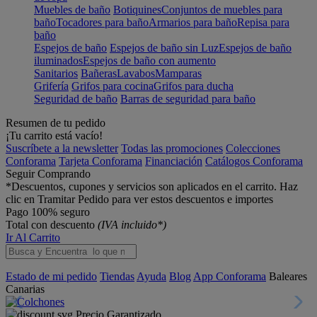
Muebles de baño
Botiquines
Conjuntos de muebles para
baño
Tocadores para baño
Armarios para baño
Repisa para
baño
Espejos de baño
Espejos de baño sin Luz
Espejos de baño
iluminados
Espejos de baño con aumento
Sanitarios
Bañeras
Lavabos
Mamparas
Grifería
Grifos para cocina
Grifos para ducha
Seguridad de baño
Barras de seguridad para baño
Resumen de tu pedido
¡Tu carrito está vacío!
Suscríbete a la newsletter
Todas las promociones
Colecciones
Conforama
Tarjeta Conforama
Financiación
Catálogos Conforama
Seguir Comprando
*Descuentos, cupones y servicios son aplicados en el carrito. Haz
clic en Tramitar Pedido para ver estos descuentos e importes
Pago 100% seguro
Total con descuento
(IVA incluido*)
Ir Al Carrito
Estado de mi pedido
Tiendas
Ayuda
Blog
App Conforama
Baleares
Canarias
Precio Garantizado