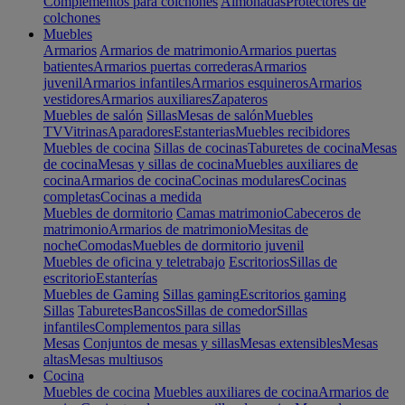
Complementos para colchones
Almohadas
Protectores de
colchones
Muebles
Armarios
Armarios de matrimonio
Armarios puertas
batientes
Armarios puertas correderas
Armarios
juvenil
Armarios infantiles
Armarios esquineros
Armarios
vestidores
Armarios auxiliares
Zapateros
Muebles de salón
Sillas
Mesas de salón
Muebles
TV
Vitrinas
Aparadores
Estanterias
Muebles recibidores
Muebles de cocina
Sillas de cocinas
Taburetes de cocina
Mesas
de cocina
Mesas y sillas de cocina
Muebles auxiliares de
cocina
Armarios de cocina
Cocinas modulares
Cocinas
completas
Cocinas a medida
Muebles de dormitorio
Camas matrimonio
Cabeceros de
matrimonio
Armarios de matrimonio
Mesitas de
noche
Comodas
Muebles de dormitorio juvenil
Muebles de oficina y teletrabajo
Escritorios
Sillas de
escritorio
Estanterías
Muebles de Gaming
Sillas gaming
Escritorios gaming
Sillas
Taburetes
Bancos
Sillas de comedor
Sillas
infantiles
Complementos para sillas
Mesas
Conjuntos de mesas y sillas
Mesas extensibles
Mesas
altas
Mesas multiusos
Cocina
Muebles de cocina
Muebles auxiliares de cocina
Armarios de