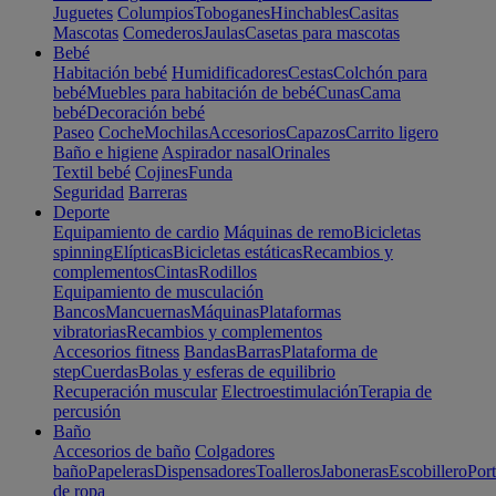
Juguetes
Columpios
Toboganes
Hinchables
Casitas
Mascotas
Comederos
Jaulas
Casetas para mascotas
Bebé
Habitación bebé
Humidificadores
Cestas
Colchón para
bebé
Muebles para habitación de bebé
Cunas
Cama
bebé
Decoración bebé
Paseo
Coche
Mochilas
Accesorios
Capazos
Carrito ligero
Baño e higiene
Aspirador nasal
Orinales
Textil bebé
Cojines
Funda
Seguridad
Barreras
Deporte
Equipamiento de cardio
Máquinas de remo
Bicicletas
spinning
Elípticas
Bicicletas estáticas
Recambios y
complementos
Cintas
Rodillos
Equipamiento de musculación
Bancos
Mancuernas
Máquinas
Plataformas
vibratorias
Recambios y complementos
Accesorios fitness
Bandas
Barras
Plataforma de
step
Cuerdas
Bolas y esferas de equilibrio
Recuperación muscular
Electroestimulación
Terapia de
percusión
Baño
Accesorios de baño
Colgadores
baño
Papeleras
Dispensadores
Toalleros
Jaboneras
Escobillero
Port
de ropa