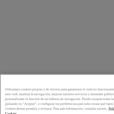
Utilizamos cookies propias y de terceros para garantizar el correcto funcionami
sitio web, analizar la navegación, mejorar nuestros servicios y mostrarte public
personalizada en función de tus hábitos de navegación. Puedes aceptar todas la
pulsando en “Aceptar”, o configurar tus preferencias para seleccionar qué tipos
cookies deseas permitir o rechazar. Para más información, consulta nuestra
Pol
Cookies