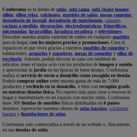
Conforama
es tu tienda de
sofás
,
sofá cama
,
sofá chaise longue
,
sillón
,
sillón relax
,
colchones
,
muebles de salón
,
mesas comedor
,
dormitorio de juvenil
,
dormitorio de matrimonio
,
canapés
,
cocinas a medida
,
decoración
,
electrodomésticos
,
frigoríficos
,
microondas
,
lavavajillas
,
lavadora secadora
, y
televisiones
.
Descubre nuestra amplia variedad de estilos en cualquier
muebles
para tu hogar,
con los mejores precios y promociones
. Crea el
espacio en el que vives gracias a nuestros
muebles de comedor
y
habitaciones,
armarios
y
zapateros
,
mesas de comedor
y
sillas de
escritorio
. Además, podrás decorar tu casa con multitud de
artículos, tener el mejor ocio con los productos de
imagen y sonido
y aprovechar tu
jardín
en las épocas de buen tiempo. Conforama
realiza el
servicio de envío a domicilio como recogida en tienda.
Podrás
comprar online
entre nuestra gama de más de 7.000
productos y
recibirlo en tu domicilio
, o bien con
recogida gratis
en nuestras tiendas física.
No esperes más para crear o renovar tu
hogar y transformarlo en un espacio con mucho estilo. Conforama
tiene 300
tiendas de muebles
físicas distribuidas en
6 países
distintos. Aproveche nuestras ofertas de
sofas baratos
,
colchones
baratos
y
liquidaciones de sofas
.
Conforama solo comercializa a través de su website o, físicamente,
en sus
tiendas de sofás
.