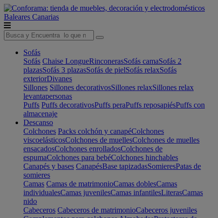
Baleares
Canarias
Sofás
Sofás
Chaise Longue
Rinconeras
Sofás cama
Sofás 2
plazas
Sofás 3 plazas
Sofás de piel
Sofás relax
Sofás
exterior
Divanes
Sillones
Sillones decorativos
Sillones relax
Sillones relax
levantapersonas
Puffs
Puffs decorativos
Puffs pera
Puffs reposapiés
Puffs con
almacenaje
Descanso
Colchones
Packs colchón y canapé
Colchones
viscoelásticos
Colchones de muelles
Colchones de muelles
ensacados
Colchones enrollados
Colchones de
espuma
Colchones para bebé
Colchones hinchables
Canapés y bases
Canapés
Base tapizadas
Somieres
Patas de
somieres
Camas
Camas de matrimonio
Camas dobles
Camas
individuales
Camas juveniles
Camas infantiles
Literas
Camas
nido
Cabeceros
Cabeceros de matrimonio
Cabeceros juveniles