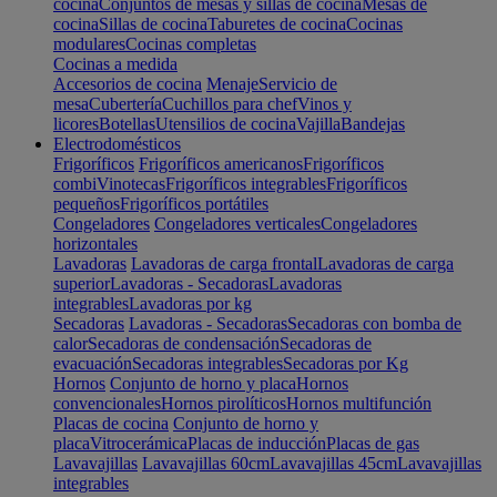
cocina
Conjuntos de mesas y sillas de cocina
Mesas de
cocina
Sillas de cocina
Taburetes de cocina
Cocinas
modulares
Cocinas completas
Cocinas a medida
Accesorios de cocina
Menaje
Servicio de
mesa
Cubertería
Cuchillos para chef
Vinos y
licores
Botellas
Utensilios de cocina
Vajilla
Bandejas
Electrodomésticos
Frigoríficos
Frigoríficos americanos
Frigoríficos
combi
Vinotecas
Frigoríficos integrables
Frigoríficos
pequeños
Frigoríficos portátiles
Congeladores
Congeladores verticales
Congeladores
horizontales
Lavadoras
Lavadoras de carga frontal
Lavadoras de carga
superior
Lavadoras - Secadoras
Lavadoras
integrables
Lavadoras por kg
Secadoras
Lavadoras - Secadoras
Secadoras con bomba de
calor
Secadoras de condensación
Secadoras de
evacuación
Secadoras integrables
Secadoras por Kg
Hornos
Conjunto de horno y placa
Hornos
convencionales
Hornos pirolíticos
Hornos multifunción
Placas de cocina
Conjunto de horno y
placa
Vitrocerámica
Placas de inducción
Placas de gas
Lavavajillas
Lavavajillas 60cm
Lavavajillas 45cm
Lavavajillas
integrables