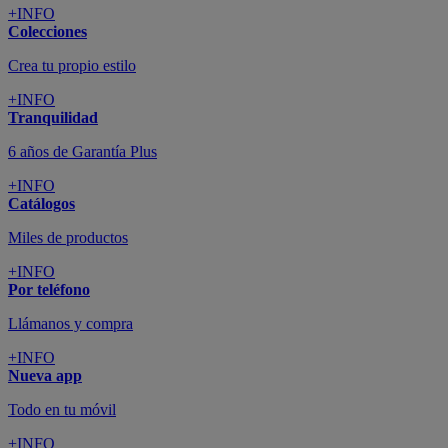
+INFO
Colecciones
Crea tu propio estilo
+INFO
Tranquilidad
6 años de Garantía Plus
+INFO
Catálogos
Miles de productos
+INFO
Por teléfono
Llámanos y compra
+INFO
Nueva app
Todo en tu móvil
+INFO