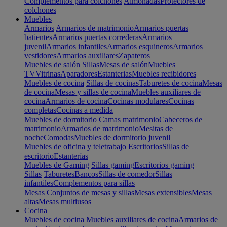
Complementos para colchones
Almohadas
Protectores de
colchones
Muebles
Armarios
Armarios de matrimonio
Armarios puertas
batientes
Armarios puertas correderas
Armarios
juvenil
Armarios infantiles
Armarios esquineros
Armarios
vestidores
Armarios auxiliares
Zapateros
Muebles de salón
Sillas
Mesas de salón
Muebles
TV
Vitrinas
Aparadores
Estanterias
Muebles recibidores
Muebles de cocina
Sillas de cocinas
Taburetes de cocina
Mesas
de cocina
Mesas y sillas de cocina
Muebles auxiliares de
cocina
Armarios de cocina
Cocinas modulares
Cocinas
completas
Cocinas a medida
Muebles de dormitorio
Camas matrimonio
Cabeceros de
matrimonio
Armarios de matrimonio
Mesitas de
noche
Comodas
Muebles de dormitorio juvenil
Muebles de oficina y teletrabajo
Escritorios
Sillas de
escritorio
Estanterías
Muebles de Gaming
Sillas gaming
Escritorios gaming
Sillas
Taburetes
Bancos
Sillas de comedor
Sillas
infantiles
Complementos para sillas
Mesas
Conjuntos de mesas y sillas
Mesas extensibles
Mesas
altas
Mesas multiusos
Cocina
Muebles de cocina
Muebles auxiliares de cocina
Armarios de