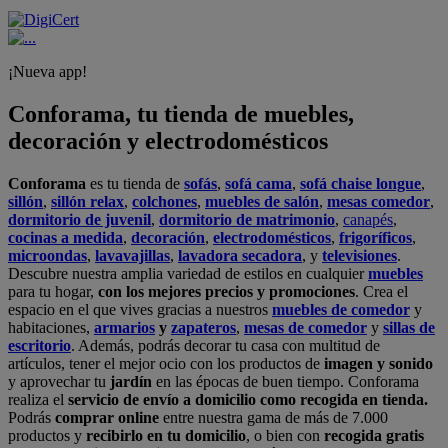
¡Nueva app!
Conforama, tu tienda de muebles,
decoración y electrodomésticos
Conforama
es tu tienda de
sofás
,
sofá cama
,
sofá chaise longue
,
sillón
,
sillón relax
,
colchones
,
muebles de salón
,
mesas comedor
,
dormitorio de juvenil
,
dormitorio de matrimonio
,
canapés
,
cocinas a medida
,
decoración
,
electrodomésticos
,
frigoríficos
,
microondas
,
lavavajillas
,
lavadora secadora
, y
televisiones
.
Descubre nuestra amplia variedad de estilos en cualquier
muebles
para tu hogar,
con los mejores precios y promociones
. Crea el
espacio en el que vives gracias a nuestros
muebles de comedor
y
habitaciones,
armarios
y
zapateros
,
mesas de comedor
y
sillas de
escritorio
. Además, podrás decorar tu casa con multitud de
artículos, tener el mejor ocio con los productos de
imagen y sonido
y aprovechar tu
jardín
en las épocas de buen tiempo. Conforama
realiza el
servicio de envío a domicilio como recogida en tienda.
Podrás
comprar online
entre nuestra gama de más de 7.000
productos y
recibirlo en tu domicilio
, o bien con
recogida gratis