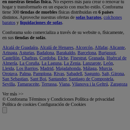
en nuestras tiendas física.
No esperes más para crear o renovar tu
hogar y transformarlo en un espacio con mucho estilo. Conforama
tiene 300
tiendas de muebles
físicas distribuidas en
6 países
distintos. Aproveche nuestras ofertas de
sofas baratos
,
colchones
baratos
y
liquidaciones de sofas
.
Conforama solo comercializa a través de su website o, físicamente,
en sus
tiendas de sofás
.
Alcalá de Guadaíra
,
Alcalá de Henares
,
Alcorcón
,
Alfafar
,
Alicante
,
Arinaga
,
Asturias
,
Badalona
,
Barakaldo
,
Barcelona
,
Burjassot
,
Castellón
,
Chafiras
,
Cordoba
,
Elche
,
Finestrat
,
Granada
,
Huércal de
Almería
,
La Coruña
,
La Laguna
,
La Zenia
,
Lanzarote
,
León
,
Lleida
,
Los Barrios
,
Madrid
,
Majadahonda
,
Málaga
,
Murcia
,
Orotava
,
Palma
,
Pamplona
,
Rivas
,
Sabadell
,
Sagunto
,
Salt, Girona
,
San Sebastian
,
Sant Boi
,
Santander
,
Santiago de Compostela
,
Sevilla
,
Tamaraceite
,
Terrassa
,
Viana
,
Vilanova i la Geltrú
,
Zaragoza
Ver más >>
© Conforama
Términos y Condiciones
Política de privacidad
Política de cookies
Configuración de Cookies