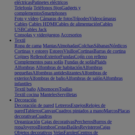
eléctricas
Patinetes eléctricos
Telefonía
Teléfonos fijos
Gadgets y
complementos
Smartphones
Foto y vídeo
Cámaras de fotos
Trípodes
Videocámaras
Cables
Cables HDMI
Cables de alimentación
Cables
USB
Cables Jack
Consolas y videojuegos
Accesorios
Textil
Ropa de cama
Mantas
Almohadas
Colchas
Sábanas
Nórdicos
Cortinas y estores
Estores
Visillos
Cortinas
Barras de cortina
Cojines
Relleno
Exterior
Fundas
Cojín con relleno
Complementos para sofás
Fundas de sofás
Plaids
Alfombras
Alfombras de habitación
Alfombras
pequeñas
Alfombras antideslizantes
Alfombras de
exterior
Alfombras de baño
Alfombras de salón
Alfombras
infantiles
Textil baño
Albornoces
Toallas
Textil cocina
Manteles
Servilletas
Decoración
Decoración de pared
Letreros
Espejos
Relojes de
pared
Tableros
Canvas
Cuadros pintados a mano
Marcos
Placas
decorativas
Cuadros
Organización
Cajas decorativas
Percheros
Burros de
ropa
Joyeros
Biombos
Cestas
Baúles
Revisteros
Cajas
Objetos decorativos
Velas
Faroles
Centros de