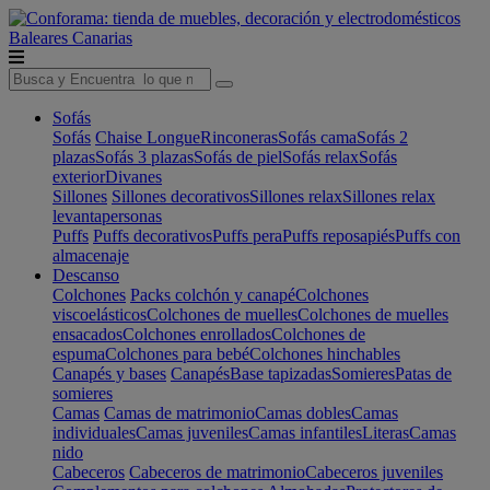
Baleares
Canarias
Sofás
Sofás
Chaise Longue
Rinconeras
Sofás cama
Sofás 2
plazas
Sofás 3 plazas
Sofás de piel
Sofás relax
Sofás
exterior
Divanes
Sillones
Sillones decorativos
Sillones relax
Sillones relax
levantapersonas
Puffs
Puffs decorativos
Puffs pera
Puffs reposapiés
Puffs con
almacenaje
Descanso
Colchones
Packs colchón y canapé
Colchones
viscoelásticos
Colchones de muelles
Colchones de muelles
ensacados
Colchones enrollados
Colchones de
espuma
Colchones para bebé
Colchones hinchables
Canapés y bases
Canapés
Base tapizadas
Somieres
Patas de
somieres
Camas
Camas de matrimonio
Camas dobles
Camas
individuales
Camas juveniles
Camas infantiles
Literas
Camas
nido
Cabeceros
Cabeceros de matrimonio
Cabeceros juveniles