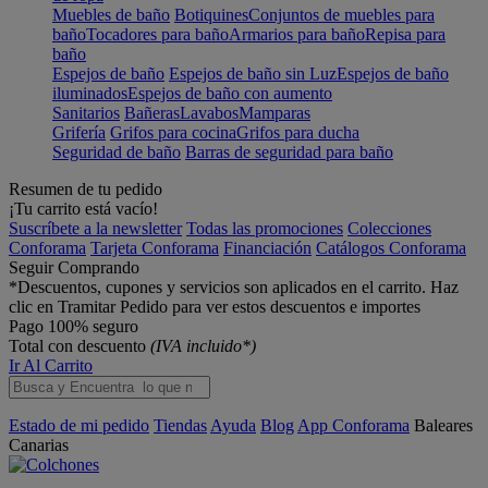
Muebles de baño
Botiquines
Conjuntos de muebles para
baño
Tocadores para baño
Armarios para baño
Repisa para
baño
Espejos de baño
Espejos de baño sin Luz
Espejos de baño
iluminados
Espejos de baño con aumento
Sanitarios
Bañeras
Lavabos
Mamparas
Grifería
Grifos para cocina
Grifos para ducha
Seguridad de baño
Barras de seguridad para baño
Resumen de tu pedido
¡Tu carrito está vacío!
Suscríbete a la newsletter
Todas las promociones
Colecciones
Conforama
Tarjeta Conforama
Financiación
Catálogos Conforama
Seguir Comprando
*Descuentos, cupones y servicios son aplicados en el carrito. Haz
clic en Tramitar Pedido para ver estos descuentos e importes
Pago 100% seguro
Total con descuento
(IVA incluido*)
Ir Al Carrito
Estado de mi pedido
Tiendas
Ayuda
Blog
App Conforama
Baleares
Canarias