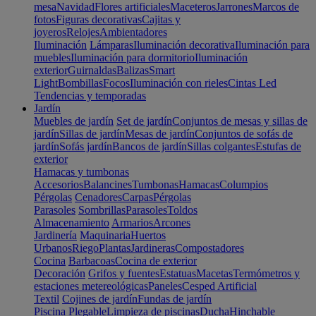
mesa
Navidad
Flores artificiales
Maceteros
Jarrones
Marcos de
fotos
Figuras decorativas
Cajitas y
joyeros
Relojes
Ambientadores
Iluminación
Lámparas
Iluminación decorativa
Iluminación para
muebles
Iluminación para dormitorio
Iluminación
exterior
Guirnaldas
Balizas
Smart
Light
Bombillas
Focos
Iluminación con rieles
Cintas Led
Tendencias y temporadas
Jardín
Muebles de jardín
Set de jardín
Conjuntos de mesas y sillas de
jardín
Sillas de jardín
Mesas de jardín
Conjuntos de sofás de
jardín
Sofás jardín
Bancos de jardín
Sillas colgantes
Estufas de
exterior
Hamacas y tumbonas
Accesorios
Balancines
Tumbonas
Hamacas
Columpios
Pérgolas
Cenadores
Carpas
Pérgolas
Parasoles
Sombrillas
Parasoles
Toldos
Almacenamiento
Armarios
Arcones
Jardinería
Maquinaria
Huertos
Urbanos
Riego
Plantas
Jardineras
Compostadores
Cocina
Barbacoas
Cocina de exterior
Decoración
Grifos y fuentes
Estatuas
Macetas
Termómetros y
estaciones metereológicas
Paneles
Cesped Artificial
Textil
Cojines de jardín
Fundas de jardín
Piscina
Plegable
Limpieza de piscinas
Ducha
Hinchable