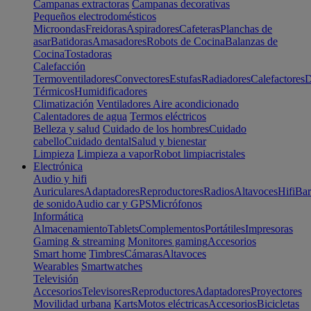
Campanas extractoras
Campanas decorativas
Pequeños electrodomésticos
Microondas
Freidoras
Aspiradores
Cafeteras
Planchas de
asar
Batidoras
Amasadores
Robots de Cocina
Balanzas de
Cocina
Tostadoras
Calefacción
Termoventiladores
Convectores
Estufas
Radiadores
Calefactores
D
Térmicos
Humidificadores
Climatización
Ventiladores
Aire acondicionado
Calentadores de agua
Termos eléctricos
Belleza y salud
Cuidado de los hombres
Cuidado
cabello
Cuidado dental
Salud y bienestar
Limpieza
Limpieza a vapor
Robot limpiacristales
Electrónica
Audio y hifi
Auriculares
Adaptadores
Reproductores
Radios
Altavoces
Hifi
Bar
de sonido
Audio car y GPS
Micrófonos
Informática
Almacenamiento
Tablets
Complementos
Portátiles
Impresoras
Gaming & streaming
Monitores gaming
Accesorios
Smart home
Timbres
Cámaras
Altavoces
Wearables
Smartwatches
Televisión
Accesorios
Televisores
Reproductores
Adaptadores
Proyectores
Movilidad urbana
Karts
Motos eléctricas
Accesorios
Bicicletas