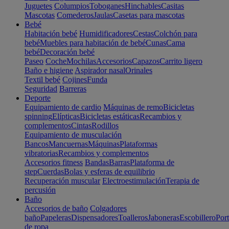
Juguetes
Columpios
Toboganes
Hinchables
Casitas
Mascotas
Comederos
Jaulas
Casetas para mascotas
Bebé
Habitación bebé
Humidificadores
Cestas
Colchón para
bebé
Muebles para habitación de bebé
Cunas
Cama
bebé
Decoración bebé
Paseo
Coche
Mochilas
Accesorios
Capazos
Carrito ligero
Baño e higiene
Aspirador nasal
Orinales
Textil bebé
Cojines
Funda
Seguridad
Barreras
Deporte
Equipamiento de cardio
Máquinas de remo
Bicicletas
spinning
Elípticas
Bicicletas estáticas
Recambios y
complementos
Cintas
Rodillos
Equipamiento de musculación
Bancos
Mancuernas
Máquinas
Plataformas
vibratorias
Recambios y complementos
Accesorios fitness
Bandas
Barras
Plataforma de
step
Cuerdas
Bolas y esferas de equilibrio
Recuperación muscular
Electroestimulación
Terapia de
percusión
Baño
Accesorios de baño
Colgadores
baño
Papeleras
Dispensadores
Toalleros
Jaboneras
Escobillero
Port
de ropa