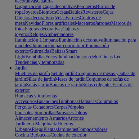
decorativas
Cuadros
Organización
Cajas decorativas
Percheros
Burros de
ropa
Joyeros
Biombos
Cestas
Baúles
Revisteros
Cajas
Objetos decorativos
Velas
Faroles
Centros de
mesa
Navidad
Flores artificiales
Maceteros
Jarrones
Marcos de
fotos
Figuras decorativas
Cajitas y
joyeros
Relojes
Ambientadores
Iluminación
Lámparas
Iluminación decorativa
Iluminación para
muebles
Iluminación para dormitorio
Iluminación
exterior
Guirnaldas
Balizas
Smart
Light
Bombillas
Focos
Iluminación con rieles
Cintas Led
Tendencias y temporadas
Jardín
Muebles de jardín
Set de jardín
Conjuntos de mesas y sillas de
jardín
Sillas de jardín
Mesas de jardín
Conjuntos de sofás de
jardín
Sofás jardín
Bancos de jardín
Sillas colgantes
Estufas de
exterior
Hamacas y tumbonas
Accesorios
Balancines
Tumbonas
Hamacas
Columpios
Pérgolas
Cenadores
Carpas
Pérgolas
Parasoles
Sombrillas
Parasoles
Toldos
Almacenamiento
Armarios
Arcones
Jardinería
Maquinaria
Huertos
Urbanos
Riego
Plantas
Jardineras
Compostadores
Cocina
Barbacoas
Cocina de exterior