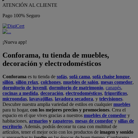
ATENCIÓN AL CLIENTE
Pago 100% Seguro
¡Nueva app!
Conforama, tu tienda de muebles,
decoración y electrodomésticos
Conforama
es tu tienda de
sofás
,
sofá cama
,
sofá chaise longue
,
sillón
,
sillón relax
,
colchones
,
muebles de salón
,
mesas comedor
,
dormitorio de juvenil
,
dormitorio de matrimonio
,
canapés
,
cocinas a medida
,
decoración
,
electrodomésticos
,
frigoríficos
,
microondas
,
lavavajillas
,
lavadora secadora
, y
televisiones
.
Descubre nuestra amplia variedad de estilos en cualquier
muebles
para tu hogar,
con los mejores precios y promociones
. Crea el
espacio en el que vives gracias a nuestros
muebles de comedor
y
habitaciones,
armarios
y
zapateros
,
mesas de comedor
y
sillas de
escritorio
. Además, podrás decorar tu casa con multitud de
artículos, tener el mejor ocio con los productos de
imagen y sonido
y aprovechar tu
jardín
en las épocas de buen tiempo. Conforama