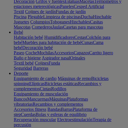
Decoración
Grifos y fuentes
Estatuas
Macetas
Termómetros y
estaciones metereológicas
Paneles
Cesped Artificial
Textil
Cojines de jardín
Fundas de jardín
Piscina
Plegable
Limpieza de piscinas
Ducha
Hinchable
Juguetes
Columpios
Toboganes
Hinchables
Casitas
Mascotas
Comederos
Jaulas
Casetas para mascotas
Bebé
Habitación bebé
Humidificadores
Cestas
Colchón para
bebé
Muebles para habitación de bebé
Cunas
Cama
bebé
Decoración bebé
Paseo
Coche
Mochilas
Accesorios
Capazos
Carrito ligero
Baño e higiene
Aspirador nasal
Orinales
Textil bebé
Cojines
Funda
Seguridad
Barreras
Deporte
Equipamiento de cardio
Máquinas de remo
Bicicletas
spinning
Elípticas
Bicicletas estáticas
Recambios y
complementos
Cintas
Rodillos
Equipamiento de musculación
Bancos
Mancuernas
Máquinas
Plataformas
vibratorias
Recambios y complementos
Accesorios fitness
Bandas
Barras
Plataforma de
step
Cuerdas
Bolas y esferas de equilibrio
Recuperación muscular
Electroestimulación
Terapia de
percusión