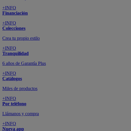
+INFO
Financiación
+INFO
Colecciones
Crea tu propio estilo
+INFO
Tranquilidad
6 años de Garantía Plus
+INFO
Catálogos
Miles de productos
+INFO
Por teléfono
Llámanos y compra
+INFO
Nueva app