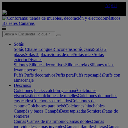
🔵Cambia tu electro con
-10% EXTRA
de descuento ☑️
AQUÍ
Baleares
Canarias
Sofás
Sofás
Chaise Longue
Rinconeras
Sofás cama
Sofás 2
plazas
Sofás 3 plazas
Sofás de piel
Sofás relax
Sofás
exterior
Divanes
Sillones
Sillones decorativos
Sillones relax
Sillones relax
levantapersonas
Puffs
Puffs decorativos
Puffs pera
Puffs reposapiés
Puffs con
almacenaje
Descanso
Colchones
Packs colchón y canapé
Colchones
viscoelásticos
Colchones de muelles
Colchones de muelles
ensacados
Colchones enrollados
Colchones de
espuma
Colchones para bebé
Colchones hinchables
Canapés y bases
Canapés
Base tapizadas
Somieres
Patas de
somieres
Camas
Camas de matrimonio
Camas dobles
Camas
individuales
Camas juveniles
Camas infantiles
Literas
Camas