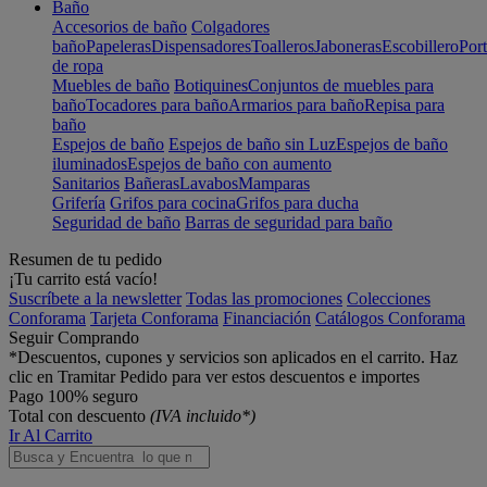
Baño
Accesorios de baño
Colgadores
baño
Papeleras
Dispensadores
Toalleros
Jaboneras
Escobillero
Port
de ropa
Muebles de baño
Botiquines
Conjuntos de muebles para
baño
Tocadores para baño
Armarios para baño
Repisa para
baño
Espejos de baño
Espejos de baño sin Luz
Espejos de baño
iluminados
Espejos de baño con aumento
Sanitarios
Bañeras
Lavabos
Mamparas
Grifería
Grifos para cocina
Grifos para ducha
Seguridad de baño
Barras de seguridad para baño
Resumen de tu pedido
¡Tu carrito está vacío!
Suscríbete a la newsletter
Todas las promociones
Colecciones
Conforama
Tarjeta Conforama
Financiación
Catálogos Conforama
Seguir Comprando
*Descuentos, cupones y servicios son aplicados en el carrito. Haz
clic en Tramitar Pedido para ver estos descuentos e importes
Pago 100% seguro
Total con descuento
(IVA incluido*)
Ir Al Carrito