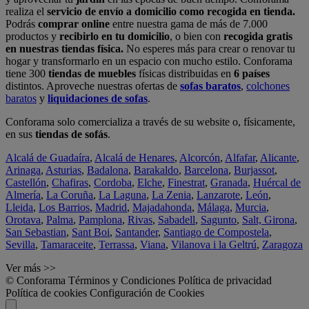
realiza el
servicio de envío a domicilio como recogida en tienda.
Podrás
comprar online
entre nuestra gama de más de 7.000
productos y
recibirlo en tu domicilio
, o bien con
recogida gratis
en nuestras tiendas física.
No esperes más para crear o renovar tu
hogar y transformarlo en un espacio con mucho estilo. Conforama
tiene 300
tiendas de muebles
físicas distribuidas en
6 países
distintos. Aproveche nuestras ofertas de
sofas baratos
,
colchones
baratos
y
liquidaciones de sofas
.
Conforama solo comercializa a través de su website o, físicamente,
en sus
tiendas de sofás
.
Alcalá de Guadaíra
,
Alcalá de Henares
,
Alcorcón
,
Alfafar
,
Alicante
,
Arinaga
,
Asturias
,
Badalona
,
Barakaldo
,
Barcelona
,
Burjassot
,
Castellón
,
Chafiras
,
Cordoba
,
Elche
,
Finestrat
,
Granada
,
Huércal de
Almería
,
La Coruña
,
La Laguna
,
La Zenia
,
Lanzarote
,
León
,
Lleida
,
Los Barrios
,
Madrid
,
Majadahonda
,
Málaga
,
Murcia
,
Orotava
,
Palma
,
Pamplona
,
Rivas
,
Sabadell
,
Sagunto
,
Salt, Girona
,
San Sebastian
,
Sant Boi
,
Santander
,
Santiago de Compostela
,
Sevilla
,
Tamaraceite
,
Terrassa
,
Viana
,
Vilanova i la Geltrú
,
Zaragoza
Ver más >>
© Conforama
Términos y Condiciones
Política de privacidad
Política de cookies
Configuración de Cookies