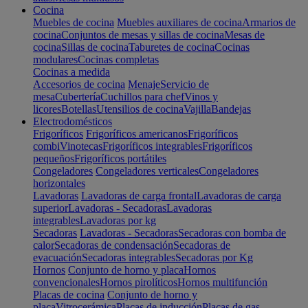
Cocina
Muebles de cocina
Muebles auxiliares de cocina
Armarios de
cocina
Conjuntos de mesas y sillas de cocina
Mesas de
cocina
Sillas de cocina
Taburetes de cocina
Cocinas
modulares
Cocinas completas
Cocinas a medida
Accesorios de cocina
Menaje
Servicio de
mesa
Cubertería
Cuchillos para chef
Vinos y
licores
Botellas
Utensilios de cocina
Vajilla
Bandejas
Electrodomésticos
Frigoríficos
Frigoríficos americanos
Frigoríficos
combi
Vinotecas
Frigoríficos integrables
Frigoríficos
pequeños
Frigoríficos portátiles
Congeladores
Congeladores verticales
Congeladores
horizontales
Lavadoras
Lavadoras de carga frontal
Lavadoras de carga
superior
Lavadoras - Secadoras
Lavadoras
integrables
Lavadoras por kg
Secadoras
Lavadoras - Secadoras
Secadoras con bomba de
calor
Secadoras de condensación
Secadoras de
evacuación
Secadoras integrables
Secadoras por Kg
Hornos
Conjunto de horno y placa
Hornos
convencionales
Hornos pirolíticos
Hornos multifunción
Placas de cocina
Conjunto de horno y
placa
Vitrocerámica
Placas de inducción
Placas de gas