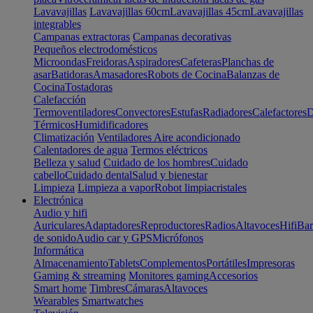
Lavavajillas
Lavavajillas 60cm
Lavavajillas 45cm
Lavavajillas
integrables
Campanas extractoras
Campanas decorativas
Pequeños electrodomésticos
Microondas
Freidoras
Aspiradores
Cafeteras
Planchas de
asar
Batidoras
Amasadores
Robots de Cocina
Balanzas de
Cocina
Tostadoras
Calefacción
Termoventiladores
Convectores
Estufas
Radiadores
Calefactores
D
Térmicos
Humidificadores
Climatización
Ventiladores
Aire acondicionado
Calentadores de agua
Termos eléctricos
Belleza y salud
Cuidado de los hombres
Cuidado
cabello
Cuidado dental
Salud y bienestar
Limpieza
Limpieza a vapor
Robot limpiacristales
Electrónica
Audio y hifi
Auriculares
Adaptadores
Reproductores
Radios
Altavoces
Hifi
Bar
de sonido
Audio car y GPS
Micrófonos
Informática
Almacenamiento
Tablets
Complementos
Portátiles
Impresoras
Gaming & streaming
Monitores gaming
Accesorios
Smart home
Timbres
Cámaras
Altavoces
Wearables
Smartwatches