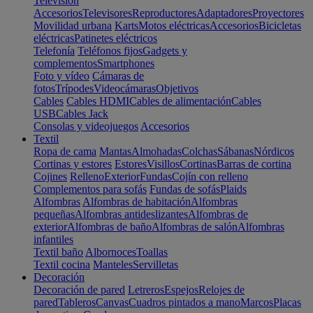
Televisión
Accesorios
Televisores
Reproductores
Adaptadores
Proyectores
Movilidad urbana
Karts
Motos eléctricas
Accesorios
Bicicletas
eléctricas
Patinetes eléctricos
Telefonía
Teléfonos fijos
Gadgets y
complementos
Smartphones
Foto y vídeo
Cámaras de
fotos
Trípodes
Videocámaras
Objetivos
Cables
Cables HDMI
Cables de alimentación
Cables
USB
Cables Jack
Consolas y videojuegos
Accesorios
Textil
Ropa de cama
Mantas
Almohadas
Colchas
Sábanas
Nórdicos
Cortinas y estores
Estores
Visillos
Cortinas
Barras de cortina
Cojines
Relleno
Exterior
Fundas
Cojín con relleno
Complementos para sofás
Fundas de sofás
Plaids
Alfombras
Alfombras de habitación
Alfombras
pequeñas
Alfombras antideslizantes
Alfombras de
exterior
Alfombras de baño
Alfombras de salón
Alfombras
infantiles
Textil baño
Albornoces
Toallas
Textil cocina
Manteles
Servilletas
Decoración
Decoración de pared
Letreros
Espejos
Relojes de
pared
Tableros
Canvas
Cuadros pintados a mano
Marcos
Placas