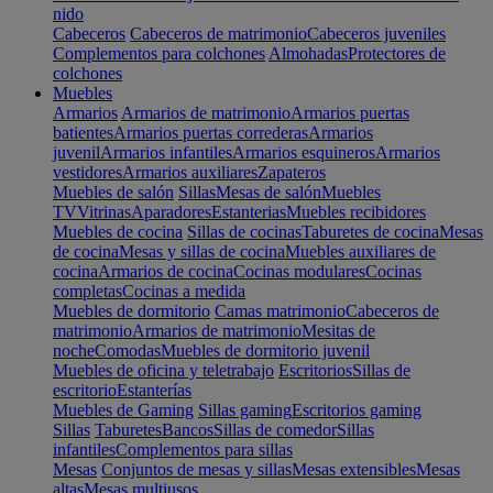
nido
Cabeceros
Cabeceros de matrimonio
Cabeceros juveniles
Complementos para colchones
Almohadas
Protectores de
colchones
Muebles
Armarios
Armarios de matrimonio
Armarios puertas
batientes
Armarios puertas correderas
Armarios
juvenil
Armarios infantiles
Armarios esquineros
Armarios
vestidores
Armarios auxiliares
Zapateros
Muebles de salón
Sillas
Mesas de salón
Muebles
TV
Vitrinas
Aparadores
Estanterias
Muebles recibidores
Muebles de cocina
Sillas de cocinas
Taburetes de cocina
Mesas
de cocina
Mesas y sillas de cocina
Muebles auxiliares de
cocina
Armarios de cocina
Cocinas modulares
Cocinas
completas
Cocinas a medida
Muebles de dormitorio
Camas matrimonio
Cabeceros de
matrimonio
Armarios de matrimonio
Mesitas de
noche
Comodas
Muebles de dormitorio juvenil
Muebles de oficina y teletrabajo
Escritorios
Sillas de
escritorio
Estanterías
Muebles de Gaming
Sillas gaming
Escritorios gaming
Sillas
Taburetes
Bancos
Sillas de comedor
Sillas
infantiles
Complementos para sillas
Mesas
Conjuntos de mesas y sillas
Mesas extensibles
Mesas
altas
Mesas multiusos