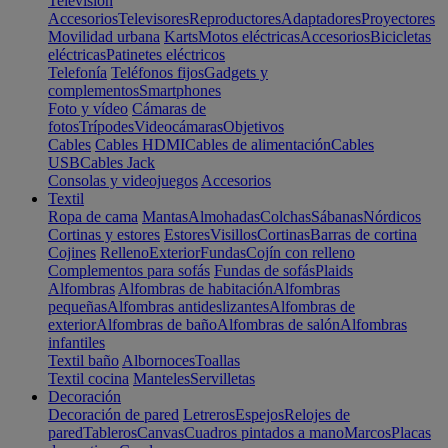
Televisión
Accesorios
Televisores
Reproductores
Adaptadores
Proyectores
Movilidad urbana
Karts
Motos eléctricas
Accesorios
Bicicletas
eléctricas
Patinetes eléctricos
Telefonía
Teléfonos fijos
Gadgets y
complementos
Smartphones
Foto y vídeo
Cámaras de
fotos
Trípodes
Videocámaras
Objetivos
Cables
Cables HDMI
Cables de alimentación
Cables
USB
Cables Jack
Consolas y videojuegos
Accesorios
Textil
Ropa de cama
Mantas
Almohadas
Colchas
Sábanas
Nórdicos
Cortinas y estores
Estores
Visillos
Cortinas
Barras de cortina
Cojines
Relleno
Exterior
Fundas
Cojín con relleno
Complementos para sofás
Fundas de sofás
Plaids
Alfombras
Alfombras de habitación
Alfombras
pequeñas
Alfombras antideslizantes
Alfombras de
exterior
Alfombras de baño
Alfombras de salón
Alfombras
infantiles
Textil baño
Albornoces
Toallas
Textil cocina
Manteles
Servilletas
Decoración
Decoración de pared
Letreros
Espejos
Relojes de
pared
Tableros
Canvas
Cuadros pintados a mano
Marcos
Placas