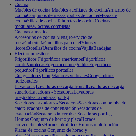
Cocina
Muebles de cocina
Muebles auxiliares de cocina
Armarios de
cocina
Conjuntos de mesas y sillas de cocina
Mesas de
cocina
Sillas de cocina
Taburetes de cocina
Cocinas
modulares
Cocinas completas
Cocinas a medida
Accesorios de cocina
Menaje
Servicio de
mesa
Cubertería
Cuchillos para chef
Vinos y
licores
Botellas
Utensilios de cocina
Vajilla
Bandejas
Electrodomésticos
Frigoríficos
Frigoríficos americanos
Frigoríficos
combi
Vinotecas
Frigoríficos integrables
Frigoríficos
pequeños
Frigoríficos portátiles
Congeladores
Congeladores verticales
Congeladores
horizontales
Lavadoras
Lavadoras de carga frontal
Lavadoras de carga
superior
Lavadoras - Secadoras
Lavadoras
integrables
Lavadoras por kg
Secadoras
Lavadoras - Secadoras
Secadoras con bomba de
calor
Secadoras de condensación
Secadoras de
evacuación
Secadoras integrables
Secadoras por Kg
Hornos
Conjunto de horno y placa
Hornos
convencionales
Hornos pirolíticos
Hornos multifunción
Placas de cocina
Conjunto de horno y
placa
Vitrocerámica
Placas de inducción
Placas de gas