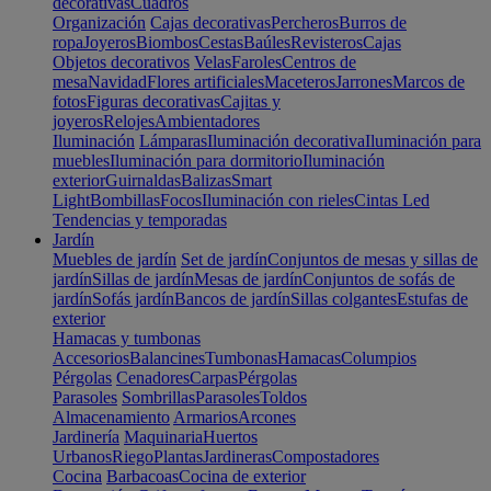
decorativas
Cuadros
Organización
Cajas decorativas
Percheros
Burros de
ropa
Joyeros
Biombos
Cestas
Baúles
Revisteros
Cajas
Objetos decorativos
Velas
Faroles
Centros de
mesa
Navidad
Flores artificiales
Maceteros
Jarrones
Marcos de
fotos
Figuras decorativas
Cajitas y
joyeros
Relojes
Ambientadores
Iluminación
Lámparas
Iluminación decorativa
Iluminación para
muebles
Iluminación para dormitorio
Iluminación
exterior
Guirnaldas
Balizas
Smart
Light
Bombillas
Focos
Iluminación con rieles
Cintas Led
Tendencias y temporadas
Jardín
Muebles de jardín
Set de jardín
Conjuntos de mesas y sillas de
jardín
Sillas de jardín
Mesas de jardín
Conjuntos de sofás de
jardín
Sofás jardín
Bancos de jardín
Sillas colgantes
Estufas de
exterior
Hamacas y tumbonas
Accesorios
Balancines
Tumbonas
Hamacas
Columpios
Pérgolas
Cenadores
Carpas
Pérgolas
Parasoles
Sombrillas
Parasoles
Toldos
Almacenamiento
Armarios
Arcones
Jardinería
Maquinaria
Huertos
Urbanos
Riego
Plantas
Jardineras
Compostadores
Cocina
Barbacoas
Cocina de exterior