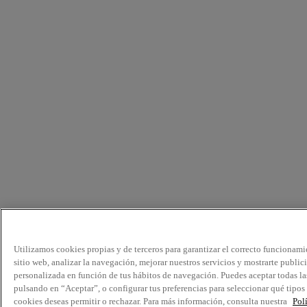
Utilizamos cookies propias y de terceros para garantizar el correcto funcionami
sitio web, analizar la navegación, mejorar nuestros servicios y mostrarte public
personalizada en función de tus hábitos de navegación. Puedes aceptar todas la
pulsando en “Aceptar”, o configurar tus preferencias para seleccionar qué tipos
cookies deseas permitir o rechazar. Para más información, consulta nuestra
Pol