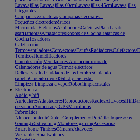
Lavavajillas
Lavavajillas 60cm
Lavavajillas 45cm
Lavavajillas
integrables
Campanas extractoras
Campanas decorativas
Pequeños electrodomésticos
Microondas
Freidoras
Aspiradores
Cafeteras
Planchas de
asar
Batidoras
Amasadores
Robots de Cocina
Balanzas de
Cocina
Tostadoras
Calefacción
Termoventiladores
Convectores
Estufas
Radiadores
Calefactores
D
Térmicos
Humidificadores
Climatización
Ventiladores
Aire acondicionado
Calentadores de agua
Termos eléctricos
Belleza y salud
Cuidado de los hombres
Cuidado
cabello
Cuidado dental
Salud y bienestar
Limpieza
Limpieza a vapor
Robot limpiacristales
Electrónica
Audio y hifi
Auriculares
Adaptadores
Reproductores
Radios
Altavoces
Hifi
Bar
de sonido
Audio car y GPS
Micrófonos
Informática
Almacenamiento
Tablets
Complementos
Portátiles
Impresoras
Gaming & streaming
Monitores gaming
Accesorios
Smart home
Timbres
Cámaras
Altavoces
Wearables
Smartwatches