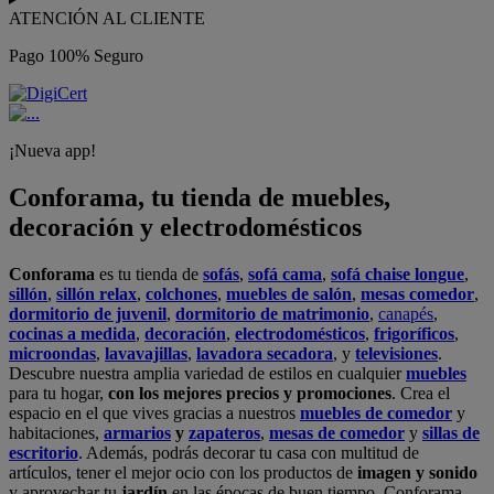
ATENCIÓN AL CLIENTE
Pago 100% Seguro
¡Nueva app!
Conforama, tu tienda de muebles,
decoración y electrodomésticos
Conforama
es tu tienda de
sofás
,
sofá cama
,
sofá chaise longue
,
sillón
,
sillón relax
,
colchones
,
muebles de salón
,
mesas comedor
,
dormitorio de juvenil
,
dormitorio de matrimonio
,
canapés
,
cocinas a medida
,
decoración
,
electrodomésticos
,
frigoríficos
,
microondas
,
lavavajillas
,
lavadora secadora
, y
televisiones
.
Descubre nuestra amplia variedad de estilos en cualquier
muebles
para tu hogar,
con los mejores precios y promociones
. Crea el
espacio en el que vives gracias a nuestros
muebles de comedor
y
habitaciones,
armarios
y
zapateros
,
mesas de comedor
y
sillas de
escritorio
. Además, podrás decorar tu casa con multitud de
artículos, tener el mejor ocio con los productos de
imagen y sonido
y aprovechar tu
jardín
en las épocas de buen tiempo. Conforama