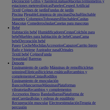
Decoración
Grifos y fuentes
Estatuas
Macetas
Termómetros y
estaciones metereológicas
Paneles
Cesped Artificial
Textil
Cojines de jardín
Fundas de jardín
Piscina
Plegable
Limpieza de piscinas
Ducha
Hinchable
Juguetes
Columpios
Toboganes
Hinchables
Casitas
Mascotas
Comederos
Jaulas
Casetas para mascotas
Bebé
Habitación bebé
Humidificadores
Cestas
Colchón para
bebé
Muebles para habitación de bebé
Cunas
Cama
bebé
Decoración bebé
Paseo
Coche
Mochilas
Accesorios
Capazos
Carrito ligero
Baño e higiene
Aspirador nasal
Orinales
Textil bebé
Cojines
Funda
Seguridad
Barreras
Deporte
Equipamiento de cardio
Máquinas de remo
Bicicletas
spinning
Elípticas
Bicicletas estáticas
Recambios y
complementos
Cintas
Rodillos
Equipamiento de musculación
Bancos
Mancuernas
Máquinas
Plataformas
vibratorias
Recambios y complementos
Accesorios fitness
Bandas
Barras
Plataforma de
step
Cuerdas
Bolas y esferas de equilibrio
Recuperación muscular
Electroestimulación
Terapia de
percusión