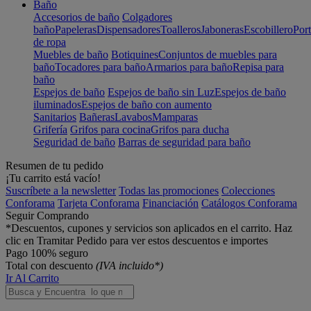
Baño
Accesorios de baño
Colgadores
baño
Papeleras
Dispensadores
Toalleros
Jaboneras
Escobillero
Port
de ropa
Muebles de baño
Botiquines
Conjuntos de muebles para
baño
Tocadores para baño
Armarios para baño
Repisa para
baño
Espejos de baño
Espejos de baño sin Luz
Espejos de baño
iluminados
Espejos de baño con aumento
Sanitarios
Bañeras
Lavabos
Mamparas
Grifería
Grifos para cocina
Grifos para ducha
Seguridad de baño
Barras de seguridad para baño
Resumen de tu pedido
¡Tu carrito está vacío!
Suscríbete a la newsletter
Todas las promociones
Colecciones
Conforama
Tarjeta Conforama
Financiación
Catálogos Conforama
Seguir Comprando
*Descuentos, cupones y servicios son aplicados en el carrito. Haz
clic en Tramitar Pedido para ver estos descuentos e importes
Pago 100% seguro
Total con descuento
(IVA incluido*)
Ir Al Carrito