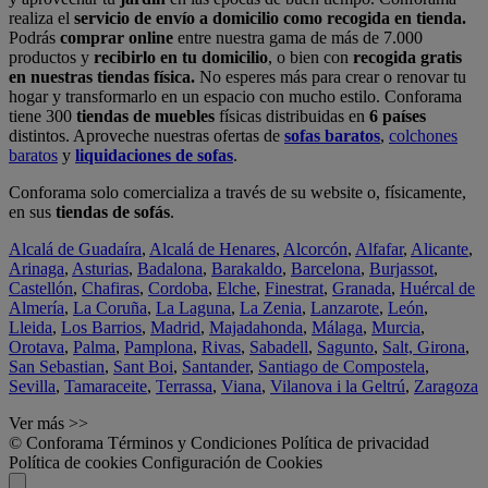
realiza el
servicio de envío a domicilio como recogida en tienda.
Podrás
comprar online
entre nuestra gama de más de 7.000
productos y
recibirlo en tu domicilio
, o bien con
recogida gratis
en nuestras tiendas física.
No esperes más para crear o renovar tu
hogar y transformarlo en un espacio con mucho estilo. Conforama
tiene 300
tiendas de muebles
físicas distribuidas en
6 países
distintos. Aproveche nuestras ofertas de
sofas baratos
,
colchones
baratos
y
liquidaciones de sofas
.
Conforama solo comercializa a través de su website o, físicamente,
en sus
tiendas de sofás
.
Alcalá de Guadaíra
,
Alcalá de Henares
,
Alcorcón
,
Alfafar
,
Alicante
,
Arinaga
,
Asturias
,
Badalona
,
Barakaldo
,
Barcelona
,
Burjassot
,
Castellón
,
Chafiras
,
Cordoba
,
Elche
,
Finestrat
,
Granada
,
Huércal de
Almería
,
La Coruña
,
La Laguna
,
La Zenia
,
Lanzarote
,
León
,
Lleida
,
Los Barrios
,
Madrid
,
Majadahonda
,
Málaga
,
Murcia
,
Orotava
,
Palma
,
Pamplona
,
Rivas
,
Sabadell
,
Sagunto
,
Salt, Girona
,
San Sebastian
,
Sant Boi
,
Santander
,
Santiago de Compostela
,
Sevilla
,
Tamaraceite
,
Terrassa
,
Viana
,
Vilanova i la Geltrú
,
Zaragoza
Ver más >>
© Conforama
Términos y Condiciones
Política de privacidad
Política de cookies
Configuración de Cookies