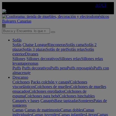
🔵Cambia tu electro con
-10% EXTRA
de descuento ☑️
AQUÍ
Baleares
Canarias
Sofás
Sofás
Chaise Longue
Rinconeras
Sofás cama
Sofás 2
plazas
Sofás 3 plazas
Sofás de piel
Sofás relax
Sofás
exterior
Divanes
Sillones
Sillones decorativos
Sillones relax
Sillones relax
levantapersonas
Puffs
Puffs decorativos
Puffs pera
Puffs reposapiés
Puffs con
almacenaje
Descanso
Colchones
Packs colchón y canapé
Colchones
viscoelásticos
Colchones de muelles
Colchones de muelles
ensacados
Colchones enrollados
Colchones de
espuma
Colchones para bebé
Colchones hinchables
Canapés y bases
Canapés
Base tapizadas
Somieres
Patas de
somieres
Camas
Camas de matrimonio
Camas dobles
Camas
individuales
Camas juveniles
Camas infantiles
Literas
Camas