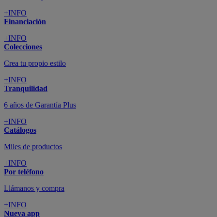
+INFO
Financiación
+INFO
Colecciones
Crea tu propio estilo
+INFO
Tranquilidad
6 años de Garantía Plus
+INFO
Catálogos
Miles de productos
+INFO
Por teléfono
Llámanos y compra
+INFO
Nueva app