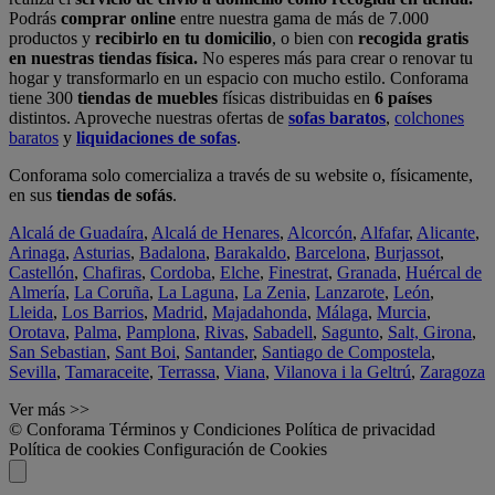
Podrás
comprar online
entre nuestra gama de más de 7.000
productos y
recibirlo en tu domicilio
, o bien con
recogida gratis
en nuestras tiendas física.
No esperes más para crear o renovar tu
hogar y transformarlo en un espacio con mucho estilo. Conforama
tiene 300
tiendas de muebles
físicas distribuidas en
6 países
distintos. Aproveche nuestras ofertas de
sofas baratos
,
colchones
baratos
y
liquidaciones de sofas
.
Conforama solo comercializa a través de su website o, físicamente,
en sus
tiendas de sofás
.
Alcalá de Guadaíra
,
Alcalá de Henares
,
Alcorcón
,
Alfafar
,
Alicante
,
Arinaga
,
Asturias
,
Badalona
,
Barakaldo
,
Barcelona
,
Burjassot
,
Castellón
,
Chafiras
,
Cordoba
,
Elche
,
Finestrat
,
Granada
,
Huércal de
Almería
,
La Coruña
,
La Laguna
,
La Zenia
,
Lanzarote
,
León
,
Lleida
,
Los Barrios
,
Madrid
,
Majadahonda
,
Málaga
,
Murcia
,
Orotava
,
Palma
,
Pamplona
,
Rivas
,
Sabadell
,
Sagunto
,
Salt, Girona
,
San Sebastian
,
Sant Boi
,
Santander
,
Santiago de Compostela
,
Sevilla
,
Tamaraceite
,
Terrassa
,
Viana
,
Vilanova i la Geltrú
,
Zaragoza
Ver más >>
© Conforama
Términos y Condiciones
Política de privacidad
Política de cookies
Configuración de Cookies