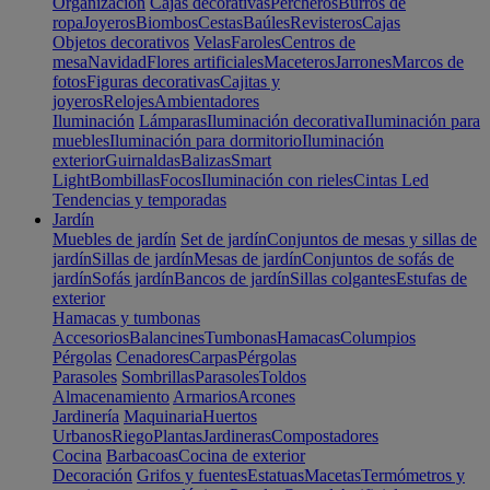
Organización
Cajas decorativas
Percheros
Burros de
ropa
Joyeros
Biombos
Cestas
Baúles
Revisteros
Cajas
Objetos decorativos
Velas
Faroles
Centros de
mesa
Navidad
Flores artificiales
Maceteros
Jarrones
Marcos de
fotos
Figuras decorativas
Cajitas y
joyeros
Relojes
Ambientadores
Iluminación
Lámparas
Iluminación decorativa
Iluminación para
muebles
Iluminación para dormitorio
Iluminación
exterior
Guirnaldas
Balizas
Smart
Light
Bombillas
Focos
Iluminación con rieles
Cintas Led
Tendencias y temporadas
Jardín
Muebles de jardín
Set de jardín
Conjuntos de mesas y sillas de
jardín
Sillas de jardín
Mesas de jardín
Conjuntos de sofás de
jardín
Sofás jardín
Bancos de jardín
Sillas colgantes
Estufas de
exterior
Hamacas y tumbonas
Accesorios
Balancines
Tumbonas
Hamacas
Columpios
Pérgolas
Cenadores
Carpas
Pérgolas
Parasoles
Sombrillas
Parasoles
Toldos
Almacenamiento
Armarios
Arcones
Jardinería
Maquinaria
Huertos
Urbanos
Riego
Plantas
Jardineras
Compostadores
Cocina
Barbacoas
Cocina de exterior
Decoración
Grifos y fuentes
Estatuas
Macetas
Termómetros y