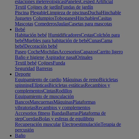
estaciones metereológicas
Paneles
Cesped Artificial
Textil
Cojines de jardín
Fundas de jardín
Piscina
Plegable
Limpieza de piscinas
Ducha
Hinchable
Juguetes
Columpios
Toboganes
Hinchables
Casitas
Mascotas
Comederos
Jaulas
Casetas para mascotas
Bebé
Habitación bebé
Humidificadores
Cestas
Colchón para
bebé
Muebles para habitación de bebé
Cunas
Cama
bebé
Decoración bebé
Paseo
Coche
Mochilas
Accesorios
Capazos
Carrito ligero
Baño e higiene
Aspirador nasal
Orinales
Textil bebé
Cojines
Funda
Seguridad
Barreras
Deporte
Equipamiento de cardio
Máquinas de remo
Bicicletas
spinning
Elípticas
Bicicletas estáticas
Recambios y
complementos
Cintas
Rodillos
Equipamiento de musculación
Bancos
Mancuernas
Máquinas
Plataformas
vibratorias
Recambios y complementos
Accesorios fitness
Bandas
Barras
Plataforma de
step
Cuerdas
Bolas y esferas de equilibrio
Recuperación muscular
Electroestimulación
Terapia de
percusión
Baño