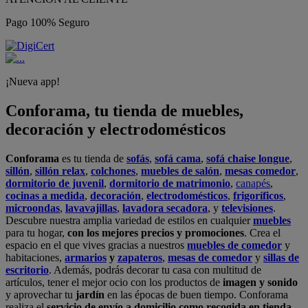
Pago 100% Seguro
¡Nueva app!
Conforama, tu tienda de muebles,
decoración y electrodomésticos
Conforama
es tu tienda de
sofás
,
sofá cama
,
sofá chaise longue
,
sillón
,
sillón relax
,
colchones
,
muebles de salón
,
mesas comedor
,
dormitorio de juvenil
,
dormitorio de matrimonio
,
canapés
,
cocinas a medida
,
decoración
,
electrodomésticos
,
frigoríficos
,
microondas
,
lavavajillas
,
lavadora secadora
, y
televisiones
.
Descubre nuestra amplia variedad de estilos en cualquier
muebles
para tu hogar,
con los mejores precios y promociones
. Crea el
espacio en el que vives gracias a nuestros
muebles de comedor
y
habitaciones,
armarios
y
zapateros
,
mesas de comedor
y
sillas de
escritorio
. Además, podrás decorar tu casa con multitud de
artículos, tener el mejor ocio con los productos de
imagen y sonido
y aprovechar tu
jardín
en las épocas de buen tiempo. Conforama
realiza el
servicio de envío a domicilio como recogida en tienda.