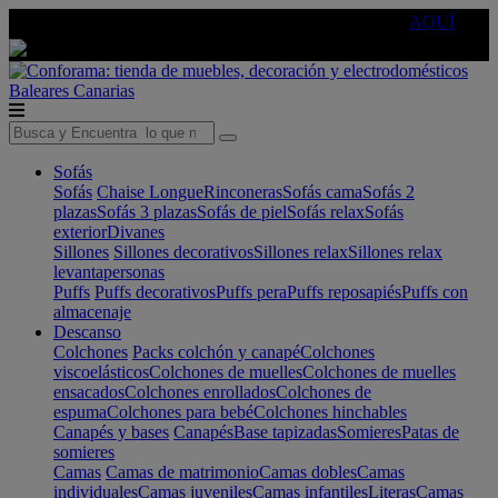
🔵Cambia tu electro con
-10% EXTRA
de descuento ☑️
AQUÍ
Baleares
Canarias
Sofás
Sofás
Chaise Longue
Rinconeras
Sofás cama
Sofás 2
plazas
Sofás 3 plazas
Sofás de piel
Sofás relax
Sofás
exterior
Divanes
Sillones
Sillones decorativos
Sillones relax
Sillones relax
levantapersonas
Puffs
Puffs decorativos
Puffs pera
Puffs reposapiés
Puffs con
almacenaje
Descanso
Colchones
Packs colchón y canapé
Colchones
viscoelásticos
Colchones de muelles
Colchones de muelles
ensacados
Colchones enrollados
Colchones de
espuma
Colchones para bebé
Colchones hinchables
Canapés y bases
Canapés
Base tapizadas
Somieres
Patas de
somieres
Camas
Camas de matrimonio
Camas dobles
Camas
individuales
Camas juveniles
Camas infantiles
Literas
Camas