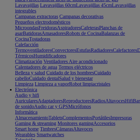
Lavavajillas
Lavavajillas 60cm
Lavavajillas 45cm
Lavavajillas
integrables
Campanas extractoras
Campanas decorativas
Pequeños electrodomésticos
Microondas
Freidoras
Aspiradores
Cafeteras
Planchas de
asar
Batidoras
Amasadores
Robots de Cocina
Balanzas de
Cocina
Tostadoras
Calefacción
Termoventiladores
Convectores
Estufas
Radiadores
Calefactores
D
Térmicos
Humidificadores
Climatización
Ventiladores
Aire acondicionado
Calentadores de agua
Termos eléctricos
Belleza y salud
Cuidado de los hombres
Cuidado
cabello
Cuidado dental
Salud y bienestar
Limpieza
Limpieza a vapor
Robot limpiacristales
Electrónica
Audio y hifi
Auriculares
Adaptadores
Reproductores
Radios
Altavoces
Hifi
Bar
de sonido
Audio car y GPS
Micrófonos
Informática
Almacenamiento
Tablets
Complementos
Portátiles
Impresoras
Gaming & streaming
Monitores gaming
Accesorios
Smart home
Timbres
Cámaras
Altavoces
Wearables
Smartwatches