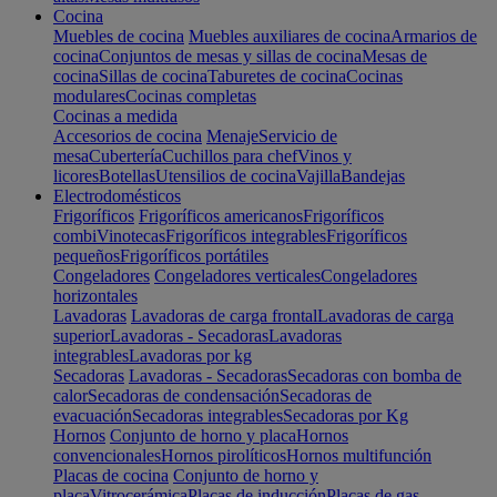
Cocina
Muebles de cocina
Muebles auxiliares de cocina
Armarios de
cocina
Conjuntos de mesas y sillas de cocina
Mesas de
cocina
Sillas de cocina
Taburetes de cocina
Cocinas
modulares
Cocinas completas
Cocinas a medida
Accesorios de cocina
Menaje
Servicio de
mesa
Cubertería
Cuchillos para chef
Vinos y
licores
Botellas
Utensilios de cocina
Vajilla
Bandejas
Electrodomésticos
Frigoríficos
Frigoríficos americanos
Frigoríficos
combi
Vinotecas
Frigoríficos integrables
Frigoríficos
pequeños
Frigoríficos portátiles
Congeladores
Congeladores verticales
Congeladores
horizontales
Lavadoras
Lavadoras de carga frontal
Lavadoras de carga
superior
Lavadoras - Secadoras
Lavadoras
integrables
Lavadoras por kg
Secadoras
Lavadoras - Secadoras
Secadoras con bomba de
calor
Secadoras de condensación
Secadoras de
evacuación
Secadoras integrables
Secadoras por Kg
Hornos
Conjunto de horno y placa
Hornos
convencionales
Hornos pirolíticos
Hornos multifunción
Placas de cocina
Conjunto de horno y
placa
Vitrocerámica
Placas de inducción
Placas de gas