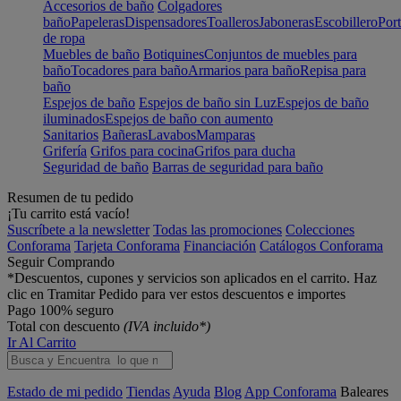
Accesorios de baño
Colgadores
baño
Papeleras
Dispensadores
Toalleros
Jaboneras
Escobillero
Port
de ropa
Muebles de baño
Botiquines
Conjuntos de muebles para
baño
Tocadores para baño
Armarios para baño
Repisa para
baño
Espejos de baño
Espejos de baño sin Luz
Espejos de baño
iluminados
Espejos de baño con aumento
Sanitarios
Bañeras
Lavabos
Mamparas
Grifería
Grifos para cocina
Grifos para ducha
Seguridad de baño
Barras de seguridad para baño
Resumen de tu pedido
¡Tu carrito está vacío!
Suscríbete a la newsletter
Todas las promociones
Colecciones
Conforama
Tarjeta Conforama
Financiación
Catálogos Conforama
Seguir Comprando
*Descuentos, cupones y servicios son aplicados en el carrito. Haz
clic en Tramitar Pedido para ver estos descuentos e importes
Pago 100% seguro
Total con descuento
(IVA incluido*)
Ir Al Carrito
Estado de mi pedido
Tiendas
Ayuda
Blog
App Conforama
Baleares