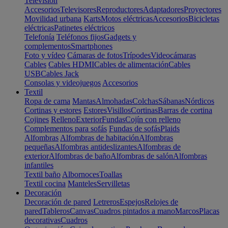
Televisión
Accesorios
Televisores
Reproductores
Adaptadores
Proyectores
Movilidad urbana
Karts
Motos eléctricas
Accesorios
Bicicletas
eléctricas
Patinetes eléctricos
Telefonía
Teléfonos fijos
Gadgets y
complementos
Smartphones
Foto y vídeo
Cámaras de fotos
Trípodes
Videocámaras
Cables
Cables HDMI
Cables de alimentación
Cables
USB
Cables Jack
Consolas y videojuegos
Accesorios
Textil
Ropa de cama
Mantas
Almohadas
Colchas
Sábanas
Nórdicos
Cortinas y estores
Estores
Visillos
Cortinas
Barras de cortina
Cojines
Relleno
Exterior
Fundas
Cojín con relleno
Complementos para sofás
Fundas de sofás
Plaids
Alfombras
Alfombras de habitación
Alfombras
pequeñas
Alfombras antideslizantes
Alfombras de
exterior
Alfombras de baño
Alfombras de salón
Alfombras
infantiles
Textil baño
Albornoces
Toallas
Textil cocina
Manteles
Servilletas
Decoración
Decoración de pared
Letreros
Espejos
Relojes de
pared
Tableros
Canvas
Cuadros pintados a mano
Marcos
Placas
decorativas
Cuadros