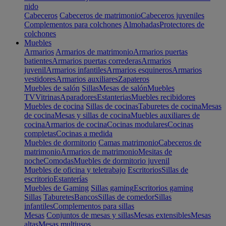
nido
Cabeceros
Cabeceros de matrimonio
Cabeceros juveniles
Complementos para colchones
Almohadas
Protectores de
colchones
Muebles
Armarios
Armarios de matrimonio
Armarios puertas
batientes
Armarios puertas correderas
Armarios
juvenil
Armarios infantiles
Armarios esquineros
Armarios
vestidores
Armarios auxiliares
Zapateros
Muebles de salón
Sillas
Mesas de salón
Muebles
TV
Vitrinas
Aparadores
Estanterias
Muebles recibidores
Muebles de cocina
Sillas de cocinas
Taburetes de cocina
Mesas
de cocina
Mesas y sillas de cocina
Muebles auxiliares de
cocina
Armarios de cocina
Cocinas modulares
Cocinas
completas
Cocinas a medida
Muebles de dormitorio
Camas matrimonio
Cabeceros de
matrimonio
Armarios de matrimonio
Mesitas de
noche
Comodas
Muebles de dormitorio juvenil
Muebles de oficina y teletrabajo
Escritorios
Sillas de
escritorio
Estanterías
Muebles de Gaming
Sillas gaming
Escritorios gaming
Sillas
Taburetes
Bancos
Sillas de comedor
Sillas
infantiles
Complementos para sillas
Mesas
Conjuntos de mesas y sillas
Mesas extensibles
Mesas
altas
Mesas multiusos