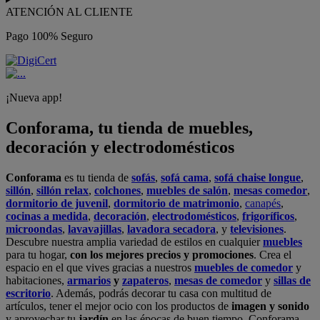
ATENCIÓN AL CLIENTE
Pago 100% Seguro
¡Nueva app!
Conforama, tu tienda de muebles,
decoración y electrodomésticos
Conforama
es tu tienda de
sofás
,
sofá cama
,
sofá chaise longue
,
sillón
,
sillón relax
,
colchones
,
muebles de salón
,
mesas comedor
,
dormitorio de juvenil
,
dormitorio de matrimonio
,
canapés
,
cocinas a medida
,
decoración
,
electrodomésticos
,
frigoríficos
,
microondas
,
lavavajillas
,
lavadora secadora
, y
televisiones
.
Descubre nuestra amplia variedad de estilos en cualquier
muebles
para tu hogar,
con los mejores precios y promociones
. Crea el
espacio en el que vives gracias a nuestros
muebles de comedor
y
habitaciones,
armarios
y
zapateros
,
mesas de comedor
y
sillas de
escritorio
. Además, podrás decorar tu casa con multitud de
artículos, tener el mejor ocio con los productos de
imagen y sonido
y aprovechar tu
jardín
en las épocas de buen tiempo. Conforama