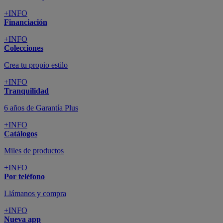
+INFO
Financiación
+INFO
Colecciones
Crea tu propio estilo
+INFO
Tranquilidad
6 años de Garantía Plus
+INFO
Catálogos
Miles de productos
+INFO
Por teléfono
Llámanos y compra
+INFO
Nueva app