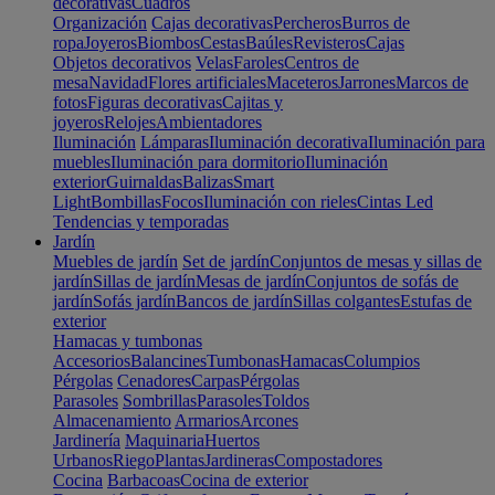
decorativas
Cuadros
Organización
Cajas decorativas
Percheros
Burros de
ropa
Joyeros
Biombos
Cestas
Baúles
Revisteros
Cajas
Objetos decorativos
Velas
Faroles
Centros de
mesa
Navidad
Flores artificiales
Maceteros
Jarrones
Marcos de
fotos
Figuras decorativas
Cajitas y
joyeros
Relojes
Ambientadores
Iluminación
Lámparas
Iluminación decorativa
Iluminación para
muebles
Iluminación para dormitorio
Iluminación
exterior
Guirnaldas
Balizas
Smart
Light
Bombillas
Focos
Iluminación con rieles
Cintas Led
Tendencias y temporadas
Jardín
Muebles de jardín
Set de jardín
Conjuntos de mesas y sillas de
jardín
Sillas de jardín
Mesas de jardín
Conjuntos de sofás de
jardín
Sofás jardín
Bancos de jardín
Sillas colgantes
Estufas de
exterior
Hamacas y tumbonas
Accesorios
Balancines
Tumbonas
Hamacas
Columpios
Pérgolas
Cenadores
Carpas
Pérgolas
Parasoles
Sombrillas
Parasoles
Toldos
Almacenamiento
Armarios
Arcones
Jardinería
Maquinaria
Huertos
Urbanos
Riego
Plantas
Jardineras
Compostadores
Cocina
Barbacoas
Cocina de exterior