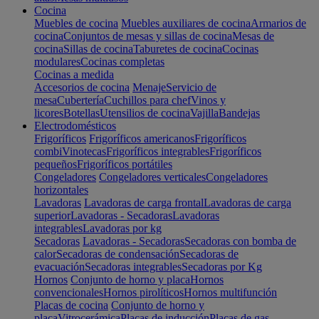
Cocina
Muebles de cocina
Muebles auxiliares de cocina
Armarios de
cocina
Conjuntos de mesas y sillas de cocina
Mesas de
cocina
Sillas de cocina
Taburetes de cocina
Cocinas
modulares
Cocinas completas
Cocinas a medida
Accesorios de cocina
Menaje
Servicio de
mesa
Cubertería
Cuchillos para chef
Vinos y
licores
Botellas
Utensilios de cocina
Vajilla
Bandejas
Electrodomésticos
Frigoríficos
Frigoríficos americanos
Frigoríficos
combi
Vinotecas
Frigoríficos integrables
Frigoríficos
pequeños
Frigoríficos portátiles
Congeladores
Congeladores verticales
Congeladores
horizontales
Lavadoras
Lavadoras de carga frontal
Lavadoras de carga
superior
Lavadoras - Secadoras
Lavadoras
integrables
Lavadoras por kg
Secadoras
Lavadoras - Secadoras
Secadoras con bomba de
calor
Secadoras de condensación
Secadoras de
evacuación
Secadoras integrables
Secadoras por Kg
Hornos
Conjunto de horno y placa
Hornos
convencionales
Hornos pirolíticos
Hornos multifunción
Placas de cocina
Conjunto de horno y
placa
Vitrocerámica
Placas de inducción
Placas de gas