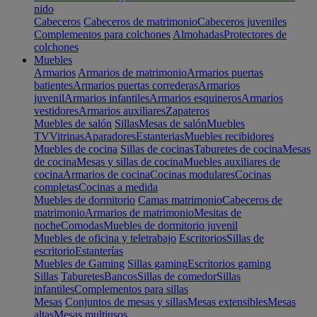
nido
Cabeceros
Cabeceros de matrimonio
Cabeceros juveniles
Complementos para colchones
Almohadas
Protectores de
colchones
Muebles
Armarios
Armarios de matrimonio
Armarios puertas
batientes
Armarios puertas correderas
Armarios
juvenil
Armarios infantiles
Armarios esquineros
Armarios
vestidores
Armarios auxiliares
Zapateros
Muebles de salón
Sillas
Mesas de salón
Muebles
TV
Vitrinas
Aparadores
Estanterias
Muebles recibidores
Muebles de cocina
Sillas de cocinas
Taburetes de cocina
Mesas
de cocina
Mesas y sillas de cocina
Muebles auxiliares de
cocina
Armarios de cocina
Cocinas modulares
Cocinas
completas
Cocinas a medida
Muebles de dormitorio
Camas matrimonio
Cabeceros de
matrimonio
Armarios de matrimonio
Mesitas de
noche
Comodas
Muebles de dormitorio juvenil
Muebles de oficina y teletrabajo
Escritorios
Sillas de
escritorio
Estanterías
Muebles de Gaming
Sillas gaming
Escritorios gaming
Sillas
Taburetes
Bancos
Sillas de comedor
Sillas
infantiles
Complementos para sillas
Mesas
Conjuntos de mesas y sillas
Mesas extensibles
Mesas
altas
Mesas multiusos