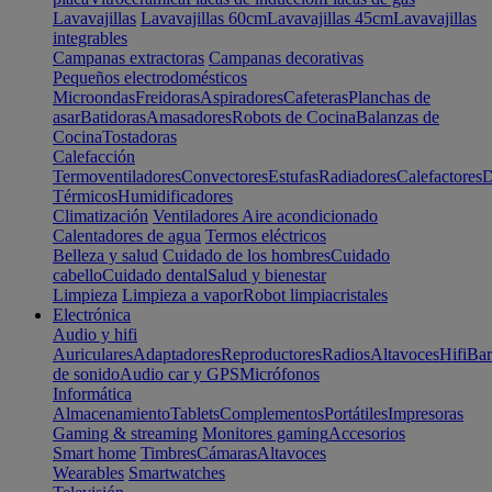
Lavavajillas
Lavavajillas 60cm
Lavavajillas 45cm
Lavavajillas
integrables
Campanas extractoras
Campanas decorativas
Pequeños electrodomésticos
Microondas
Freidoras
Aspiradores
Cafeteras
Planchas de
asar
Batidoras
Amasadores
Robots de Cocina
Balanzas de
Cocina
Tostadoras
Calefacción
Termoventiladores
Convectores
Estufas
Radiadores
Calefactores
D
Térmicos
Humidificadores
Climatización
Ventiladores
Aire acondicionado
Calentadores de agua
Termos eléctricos
Belleza y salud
Cuidado de los hombres
Cuidado
cabello
Cuidado dental
Salud y bienestar
Limpieza
Limpieza a vapor
Robot limpiacristales
Electrónica
Audio y hifi
Auriculares
Adaptadores
Reproductores
Radios
Altavoces
Hifi
Bar
de sonido
Audio car y GPS
Micrófonos
Informática
Almacenamiento
Tablets
Complementos
Portátiles
Impresoras
Gaming & streaming
Monitores gaming
Accesorios
Smart home
Timbres
Cámaras
Altavoces
Wearables
Smartwatches