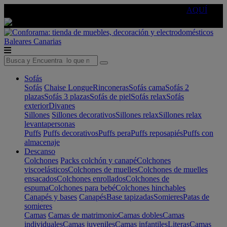
🔵Cambia tu electro con
-10% EXTRA
de descuento ☑️
AQUÍ
Baleares
Canarias
Sofás
Sofás
Chaise Longue
Rinconeras
Sofás cama
Sofás 2
plazas
Sofás 3 plazas
Sofás de piel
Sofás relax
Sofás
exterior
Divanes
Sillones
Sillones decorativos
Sillones relax
Sillones relax
levantapersonas
Puffs
Puffs decorativos
Puffs pera
Puffs reposapiés
Puffs con
almacenaje
Descanso
Colchones
Packs colchón y canapé
Colchones
viscoelásticos
Colchones de muelles
Colchones de muelles
ensacados
Colchones enrollados
Colchones de
espuma
Colchones para bebé
Colchones hinchables
Canapés y bases
Canapés
Base tapizadas
Somieres
Patas de
somieres
Camas
Camas de matrimonio
Camas dobles
Camas
individuales
Camas juveniles
Camas infantiles
Literas
Camas