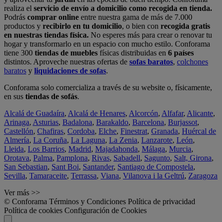
realiza el
servicio de envío a domicilio como recogida en tienda.
Podrás
comprar online
entre nuestra gama de más de 7.000
productos y
recibirlo en tu domicilio
, o bien con
recogida gratis
en nuestras tiendas física.
No esperes más para crear o renovar tu
hogar y transformarlo en un espacio con mucho estilo. Conforama
tiene 300
tiendas de muebles
físicas distribuidas en
6 países
distintos. Aproveche nuestras ofertas de
sofas baratos
,
colchones
baratos
y
liquidaciones de sofas
.
Conforama solo comercializa a través de su website o, físicamente,
en sus
tiendas de sofás
.
Alcalá de Guadaíra
,
Alcalá de Henares
,
Alcorcón
,
Alfafar
,
Alicante
,
Arinaga
,
Asturias
,
Badalona
,
Barakaldo
,
Barcelona
,
Burjassot
,
Castellón
,
Chafiras
,
Cordoba
,
Elche
,
Finestrat
,
Granada
,
Huércal de
Almería
,
La Coruña
,
La Laguna
,
La Zenia
,
Lanzarote
,
León
,
Lleida
,
Los Barrios
,
Madrid
,
Majadahonda
,
Málaga
,
Murcia
,
Orotava
,
Palma
,
Pamplona
,
Rivas
,
Sabadell
,
Sagunto
,
Salt, Girona
,
San Sebastian
,
Sant Boi
,
Santander
,
Santiago de Compostela
,
Sevilla
,
Tamaraceite
,
Terrassa
,
Viana
,
Vilanova i la Geltrú
,
Zaragoza
Ver más >>
© Conforama
Términos y Condiciones
Política de privacidad
Política de cookies
Configuración de Cookies