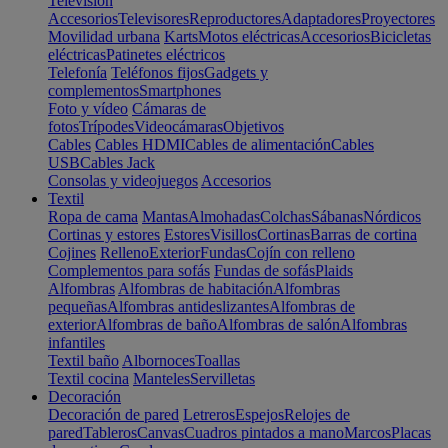
Televisión
Accesorios
Televisores
Reproductores
Adaptadores
Proyectores
Movilidad urbana
Karts
Motos eléctricas
Accesorios
Bicicletas
eléctricas
Patinetes eléctricos
Telefonía
Teléfonos fijos
Gadgets y
complementos
Smartphones
Foto y vídeo
Cámaras de
fotos
Trípodes
Videocámaras
Objetivos
Cables
Cables HDMI
Cables de alimentación
Cables
USB
Cables Jack
Consolas y videojuegos
Accesorios
Textil
Ropa de cama
Mantas
Almohadas
Colchas
Sábanas
Nórdicos
Cortinas y estores
Estores
Visillos
Cortinas
Barras de cortina
Cojines
Relleno
Exterior
Fundas
Cojín con relleno
Complementos para sofás
Fundas de sofás
Plaids
Alfombras
Alfombras de habitación
Alfombras
pequeñas
Alfombras antideslizantes
Alfombras de
exterior
Alfombras de baño
Alfombras de salón
Alfombras
infantiles
Textil baño
Albornoces
Toallas
Textil cocina
Manteles
Servilletas
Decoración
Decoración de pared
Letreros
Espejos
Relojes de
pared
Tableros
Canvas
Cuadros pintados a mano
Marcos
Placas