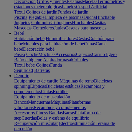
Decoración
Grifos y fuentes
Estatuas
Macetas
Termómetros y
estaciones metereológicas
Paneles
Cesped Artificial
Textil
Cojines de jardín
Fundas de jardín
Piscina
Plegable
Limpieza de piscinas
Ducha
Hinchable
Juguetes
Columpios
Toboganes
Hinchables
Casitas
Mascotas
Comederos
Jaulas
Casetas para mascotas
Bebé
Habitación bebé
Humidificadores
Cestas
Colchón para
bebé
Muebles para habitación de bebé
Cunas
Cama
bebé
Decoración bebé
Paseo
Coche
Mochilas
Accesorios
Capazos
Carrito ligero
Baño e higiene
Aspirador nasal
Orinales
Textil bebé
Cojines
Funda
Seguridad
Barreras
Deporte
Equipamiento de cardio
Máquinas de remo
Bicicletas
spinning
Elípticas
Bicicletas estáticas
Recambios y
complementos
Cintas
Rodillos
Equipamiento de musculación
Bancos
Mancuernas
Máquinas
Plataformas
vibratorias
Recambios y complementos
Accesorios fitness
Bandas
Barras
Plataforma de
step
Cuerdas
Bolas y esferas de equilibrio
Recuperación muscular
Electroestimulación
Terapia de
percusión