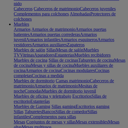
nido
Cabeceros
Cabeceros de matrimonio
Cabeceros juveniles
Complementos para colchones
Almohadas
Protectores de
colchones
Muebles
Armarios
Armarios de matrimonio
Armarios puertas
batientes
Armarios puertas correderas
Armarios
juvenil
Armarios infantiles
Armarios esquineros
Armarios
vestidores
Armarios auxiliares
Zapateros
Muebles de salón
Sillas
Mesas de salón
Muebles
TV
Vitrinas
Aparadores
Estanterias
Muebles recibidores
Muebles de cocina
Sillas de cocinas
Taburetes de cocina
Mesas
de cocina
Mesas y sillas de cocina
Muebles auxiliares de
cocina
Armarios de cocina
Cocinas modulares
Cocinas
completas
Cocinas a medida
Muebles de dormitorio
Camas matrimonio
Cabeceros de
matrimonio
Armarios de matrimonio
Mesitas de
noche
Comodas
Muebles de dormitorio juvenil
Muebles de oficina y teletrabajo
Escritorios
Sillas de
escritorio
Estanterías
Muebles de Gaming
Sillas gaming
Escritorios gaming
Sillas
Taburetes
Bancos
Sillas de comedor
Sillas
infantiles
Complementos para sillas
Mesas
Conjuntos de mesas y sillas
Mesas extensibles
Mesas
altas
Mesas multiusos