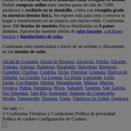
Podrás
comprar online
entre nuestra gama de más de 7.000
productos y
recibirlo en tu domicilio
, o bien con
recogida gratis
en nuestras tiendas física.
No esperes más para crear o renovar tu
hogar y transformarlo en un espacio con mucho estilo. Conforama
tiene 300
tiendas de muebles
físicas distribuidas en
6 países
distintos. Aproveche nuestras ofertas de
sofas baratos
,
colchones
baratos
y
liquidaciones de sofas
.
Conforama solo comercializa a través de su website o, físicamente,
en sus
tiendas de sofás
.
Alcalá de Guadaíra
,
Alcalá de Henares
,
Alcorcón
,
Alfafar
,
Alicante
,
Arinaga
,
Asturias
,
Badalona
,
Barakaldo
,
Barcelona
,
Burjassot
,
Castellón
,
Chafiras
,
Cordoba
,
Elche
,
Finestrat
,
Granada
,
Huércal de
Almería
,
La Coruña
,
La Laguna
,
La Zenia
,
Lanzarote
,
León
,
Lleida
,
Los Barrios
,
Madrid
,
Majadahonda
,
Málaga
,
Murcia
,
Orotava
,
Palma
,
Pamplona
,
Rivas
,
Sabadell
,
Sagunto
,
Salt, Girona
,
San Sebastian
,
Sant Boi
,
Santander
,
Santiago de Compostela
,
Sevilla
,
Tamaraceite
,
Terrassa
,
Viana
,
Vilanova i la Geltrú
,
Zaragoza
Ver más >>
© Conforama
Términos y Condiciones
Política de privacidad
Política de cookies
Configuración de Cookies