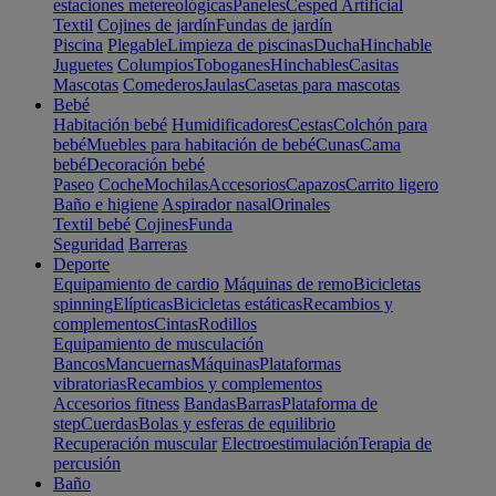
estaciones metereológicas
Paneles
Cesped Artificial
Textil
Cojines de jardín
Fundas de jardín
Piscina
Plegable
Limpieza de piscinas
Ducha
Hinchable
Juguetes
Columpios
Toboganes
Hinchables
Casitas
Mascotas
Comederos
Jaulas
Casetas para mascotas
Bebé
Habitación bebé
Humidificadores
Cestas
Colchón para
bebé
Muebles para habitación de bebé
Cunas
Cama
bebé
Decoración bebé
Paseo
Coche
Mochilas
Accesorios
Capazos
Carrito ligero
Baño e higiene
Aspirador nasal
Orinales
Textil bebé
Cojines
Funda
Seguridad
Barreras
Deporte
Equipamiento de cardio
Máquinas de remo
Bicicletas
spinning
Elípticas
Bicicletas estáticas
Recambios y
complementos
Cintas
Rodillos
Equipamiento de musculación
Bancos
Mancuernas
Máquinas
Plataformas
vibratorias
Recambios y complementos
Accesorios fitness
Bandas
Barras
Plataforma de
step
Cuerdas
Bolas y esferas de equilibrio
Recuperación muscular
Electroestimulación
Terapia de
percusión
Baño