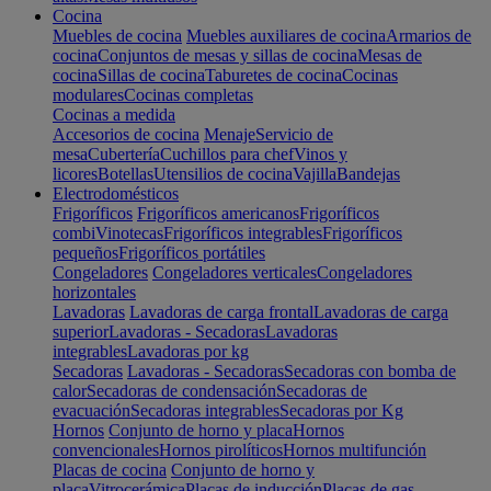
Cocina
Muebles de cocina
Muebles auxiliares de cocina
Armarios de
cocina
Conjuntos de mesas y sillas de cocina
Mesas de
cocina
Sillas de cocina
Taburetes de cocina
Cocinas
modulares
Cocinas completas
Cocinas a medida
Accesorios de cocina
Menaje
Servicio de
mesa
Cubertería
Cuchillos para chef
Vinos y
licores
Botellas
Utensilios de cocina
Vajilla
Bandejas
Electrodomésticos
Frigoríficos
Frigoríficos americanos
Frigoríficos
combi
Vinotecas
Frigoríficos integrables
Frigoríficos
pequeños
Frigoríficos portátiles
Congeladores
Congeladores verticales
Congeladores
horizontales
Lavadoras
Lavadoras de carga frontal
Lavadoras de carga
superior
Lavadoras - Secadoras
Lavadoras
integrables
Lavadoras por kg
Secadoras
Lavadoras - Secadoras
Secadoras con bomba de
calor
Secadoras de condensación
Secadoras de
evacuación
Secadoras integrables
Secadoras por Kg
Hornos
Conjunto de horno y placa
Hornos
convencionales
Hornos pirolíticos
Hornos multifunción
Placas de cocina
Conjunto de horno y
placa
Vitrocerámica
Placas de inducción
Placas de gas