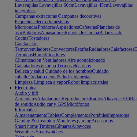
Lavavajillas
Lavavajillas 60cm
Lavavajillas 45cm
Lavavajillas
integrables
Campanas extractoras
Campanas decorativas
Pequeños electrodomésticos
Microondas
Freidoras
Aspiradores
Cafeteras
Planchas de
asar
Batidoras
Amasadores
Robots de Cocina
Balanzas de
Cocina
Tostadoras
Calefacción
Termoventiladores
Convectores
Estufas
Radiadores
Calefactores
D
Térmicos
Humidificadores
Climatización
Ventiladores
Aire acondicionado
Calentadores de agua
Termos eléctricos
Belleza y salud
Cuidado de los hombres
Cuidado
cabello
Cuidado dental
Salud y bienestar
Limpieza
Limpieza a vapor
Robot limpiacristales
Electrónica
Audio y hifi
Auriculares
Adaptadores
Reproductores
Radios
Altavoces
Hifi
Bar
de sonido
Audio car y GPS
Micrófonos
Informática
Almacenamiento
Tablets
Complementos
Portátiles
Impresoras
Gaming & streaming
Monitores gaming
Accesorios
Smart home
Timbres
Cámaras
Altavoces
Wearables
Smartwatches