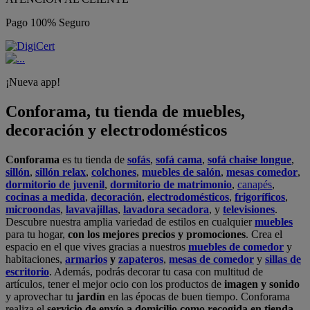
Pago 100% Seguro
¡Nueva app!
Conforama, tu tienda de muebles,
decoración y electrodomésticos
Conforama
es tu tienda de
sofás
,
sofá cama
,
sofá chaise longue
,
sillón
,
sillón relax
,
colchones
,
muebles de salón
,
mesas comedor
,
dormitorio de juvenil
,
dormitorio de matrimonio
,
canapés
,
cocinas a medida
,
decoración
,
electrodomésticos
,
frigoríficos
,
microondas
,
lavavajillas
,
lavadora secadora
, y
televisiones
.
Descubre nuestra amplia variedad de estilos en cualquier
muebles
para tu hogar,
con los mejores precios y promociones
. Crea el
espacio en el que vives gracias a nuestros
muebles de comedor
y
habitaciones,
armarios
y
zapateros
,
mesas de comedor
y
sillas de
escritorio
. Además, podrás decorar tu casa con multitud de
artículos, tener el mejor ocio con los productos de
imagen y sonido
y aprovechar tu
jardín
en las épocas de buen tiempo. Conforama
realiza el
servicio de envío a domicilio como recogida en tienda.