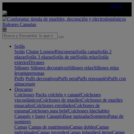
🔵Cambia tu electro con
-10% EXTRA
de descuento ☑️
AQUÍ
Baleares
Canarias
Sofás
Sofás
Chaise Longue
Rinconeras
Sofás cama
Sofás 2
plazas
Sofás 3 plazas
Sofás de piel
Sofás relax
Sofás
exterior
Divanes
Sillones
Sillones decorativos
Sillones relax
Sillones relax
levantapersonas
Puffs
Puffs decorativos
Puffs pera
Puffs reposapiés
Puffs con
almacenaje
Descanso
Colchones
Packs colchón y canapé
Colchones
viscoelásticos
Colchones de muelles
Colchones de muelles
ensacados
Colchones enrollados
Colchones de
espuma
Colchones para bebé
Colchones hinchables
Canapés y bases
Canapés
Base tapizadas
Somieres
Patas de
somieres
Camas
Camas de matrimonio
Camas dobles
Camas
individuales
Camas juveniles
Camas infantiles
Literas
Camas