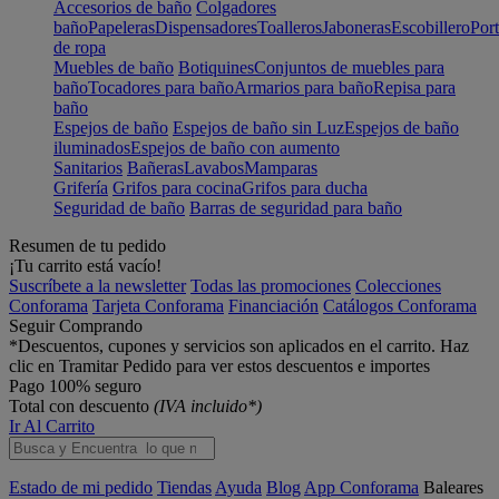
Accesorios de baño
Colgadores
baño
Papeleras
Dispensadores
Toalleros
Jaboneras
Escobillero
Port
de ropa
Muebles de baño
Botiquines
Conjuntos de muebles para
baño
Tocadores para baño
Armarios para baño
Repisa para
baño
Espejos de baño
Espejos de baño sin Luz
Espejos de baño
iluminados
Espejos de baño con aumento
Sanitarios
Bañeras
Lavabos
Mamparas
Grifería
Grifos para cocina
Grifos para ducha
Seguridad de baño
Barras de seguridad para baño
Resumen de tu pedido
¡Tu carrito está vacío!
Suscríbete a la newsletter
Todas las promociones
Colecciones
Conforama
Tarjeta Conforama
Financiación
Catálogos Conforama
Seguir Comprando
*Descuentos, cupones y servicios son aplicados en el carrito. Haz
clic en Tramitar Pedido para ver estos descuentos e importes
Pago 100% seguro
Total con descuento
(IVA incluido*)
Ir Al Carrito
Estado de mi pedido
Tiendas
Ayuda
Blog
App Conforama
Baleares