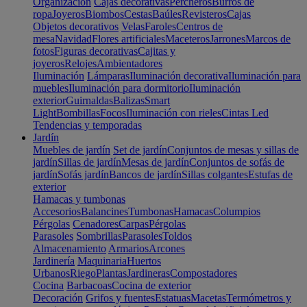
Organización
Cajas decorativas
Percheros
Burros de
ropa
Joyeros
Biombos
Cestas
Baúles
Revisteros
Cajas
Objetos decorativos
Velas
Faroles
Centros de
mesa
Navidad
Flores artificiales
Maceteros
Jarrones
Marcos de
fotos
Figuras decorativas
Cajitas y
joyeros
Relojes
Ambientadores
Iluminación
Lámparas
Iluminación decorativa
Iluminación para
muebles
Iluminación para dormitorio
Iluminación
exterior
Guirnaldas
Balizas
Smart
Light
Bombillas
Focos
Iluminación con rieles
Cintas Led
Tendencias y temporadas
Jardín
Muebles de jardín
Set de jardín
Conjuntos de mesas y sillas de
jardín
Sillas de jardín
Mesas de jardín
Conjuntos de sofás de
jardín
Sofás jardín
Bancos de jardín
Sillas colgantes
Estufas de
exterior
Hamacas y tumbonas
Accesorios
Balancines
Tumbonas
Hamacas
Columpios
Pérgolas
Cenadores
Carpas
Pérgolas
Parasoles
Sombrillas
Parasoles
Toldos
Almacenamiento
Armarios
Arcones
Jardinería
Maquinaria
Huertos
Urbanos
Riego
Plantas
Jardineras
Compostadores
Cocina
Barbacoas
Cocina de exterior
Decoración
Grifos y fuentes
Estatuas
Macetas
Termómetros y