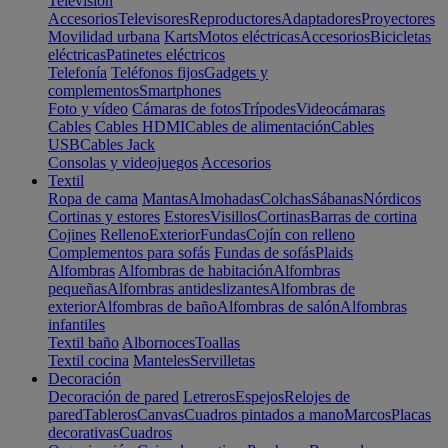
Televisión
Accesorios
Televisores
Reproductores
Adaptadores
Proyectores
Movilidad urbana
Karts
Motos eléctricas
Accesorios
Bicicletas
eléctricas
Patinetes eléctricos
Telefonía
Teléfonos fijos
Gadgets y
complementos
Smartphones
Foto y vídeo
Cámaras de fotos
Trípodes
Videocámaras
Cables
Cables HDMI
Cables de alimentación
Cables
USB
Cables Jack
Consolas y videojuegos
Accesorios
Textil
Ropa de cama
Mantas
Almohadas
Colchas
Sábanas
Nórdicos
Cortinas y estores
Estores
Visillos
Cortinas
Barras de cortina
Cojines
Relleno
Exterior
Fundas
Cojín con relleno
Complementos para sofás
Fundas de sofás
Plaids
Alfombras
Alfombras de habitación
Alfombras
pequeñas
Alfombras antideslizantes
Alfombras de
exterior
Alfombras de baño
Alfombras de salón
Alfombras
infantiles
Textil baño
Albornoces
Toallas
Textil cocina
Manteles
Servilletas
Decoración
Decoración de pared
Letreros
Espejos
Relojes de
pared
Tableros
Canvas
Cuadros pintados a mano
Marcos
Placas
decorativas
Cuadros