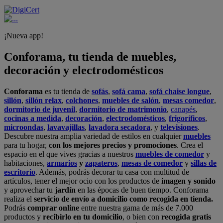
¡Nueva app!
Conforama, tu tienda de muebles,
decoración y electrodomésticos
Conforama
es tu tienda de
sofás
,
sofá cama
,
sofá chaise longue
,
sillón
,
sillón relax
,
colchones
,
muebles de salón
,
mesas comedor
,
dormitorio de juvenil
,
dormitorio de matrimonio
,
canapés
,
cocinas a medida
,
decoración
,
electrodomésticos
,
frigoríficos
,
microondas
,
lavavajillas
,
lavadora secadora
, y
televisiones
.
Descubre nuestra amplia variedad de estilos en cualquier
muebles
para tu hogar,
con los mejores precios y promociones
. Crea el
espacio en el que vives gracias a nuestros
muebles de comedor
y
habitaciones,
armarios
y
zapateros
,
mesas de comedor
y
sillas de
escritorio
. Además, podrás decorar tu casa con multitud de
artículos, tener el mejor ocio con los productos de
imagen y sonido
y aprovechar tu
jardín
en las épocas de buen tiempo. Conforama
realiza el
servicio de envío a domicilio como recogida en tienda.
Podrás
comprar online
entre nuestra gama de más de 7.000
productos y
recibirlo en tu domicilio
, o bien con
recogida gratis