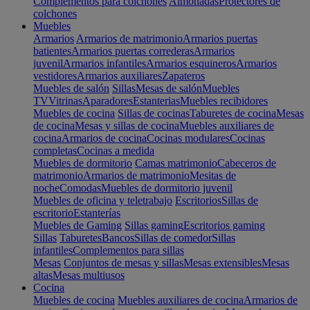
Complementos para colchones
Almohadas
Protectores de
colchones
Muebles
Armarios
Armarios de matrimonio
Armarios puertas
batientes
Armarios puertas correderas
Armarios
juvenil
Armarios infantiles
Armarios esquineros
Armarios
vestidores
Armarios auxiliares
Zapateros
Muebles de salón
Sillas
Mesas de salón
Muebles
TV
Vitrinas
Aparadores
Estanterias
Muebles recibidores
Muebles de cocina
Sillas de cocinas
Taburetes de cocina
Mesas
de cocina
Mesas y sillas de cocina
Muebles auxiliares de
cocina
Armarios de cocina
Cocinas modulares
Cocinas
completas
Cocinas a medida
Muebles de dormitorio
Camas matrimonio
Cabeceros de
matrimonio
Armarios de matrimonio
Mesitas de
noche
Comodas
Muebles de dormitorio juvenil
Muebles de oficina y teletrabajo
Escritorios
Sillas de
escritorio
Estanterías
Muebles de Gaming
Sillas gaming
Escritorios gaming
Sillas
Taburetes
Bancos
Sillas de comedor
Sillas
infantiles
Complementos para sillas
Mesas
Conjuntos de mesas y sillas
Mesas extensibles
Mesas
altas
Mesas multiusos
Cocina
Muebles de cocina
Muebles auxiliares de cocina
Armarios de