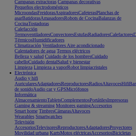
Campanas extractoras
Campanas decorativas
Pequeños electrodomésticos
Microondas
Freidoras
Aspiradores
Cafeteras
Planchas de
asar
Batidoras
Amasadores
Robots de Cocina
Balanzas de
Cocina
Tostadoras
Calefacción
Termoventiladores
Convectores
Estufas
Radiadores
Calefactores
D
Térmicos
Humidificadores
Climatización
Ventiladores
Aire acondicionado
Calentadores de agua
Termos eléctricos
Belleza y salud
Cuidado de los hombres
Cuidado
cabello
Cuidado dental
Salud y bienestar
Limpieza
Limpieza a vapor
Robot limpiacristales
Electrónica
Audio y hifi
Auriculares
Adaptadores
Reproductores
Radios
Altavoces
Hifi
Bar
de sonido
Audio car y GPS
Micrófonos
Informática
Almacenamiento
Tablets
Complementos
Portátiles
Impresoras
Gaming & streaming
Monitores gaming
Accesorios
Smart home
Timbres
Cámaras
Altavoces
Wearables
Smartwatches
Televisión
Accesorios
Televisores
Reproductores
Adaptadores
Proyectores
Movilidad urbana
Karts
Motos eléctricas
Accesorios
Bicicletas