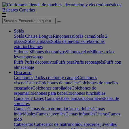
Baleares
Canarias
Sofás
Sofás
Chaise Longue
Rinconeras
Sofás cama
Sofás 2
plazas
Sofás 3 plazas
Sofás de piel
Sofás relax
Sofás
exterior
Divanes
Sillones
Sillones decorativos
Sillones relax
Sillones relax
levantapersonas
Puffs
Puffs decorativos
Puffs pera
Puffs reposapiés
Puffs con
almacenaje
Descanso
Colchones
Packs colchón y canapé
Colchones
viscoelásticos
Colchones de muelles
Colchones de muelles
ensacados
Colchones enrollados
Colchones de
espuma
Colchones para bebé
Colchones hinchables
Canapés y bases
Canapés
Base tapizadas
Somieres
Patas de
somieres
Camas
Camas de matrimonio
Camas dobles
Camas
individuales
Camas juveniles
Camas infantiles
Literas
Camas
nido
Cabeceros
Cabeceros de matrimonio
Cabeceros juveniles