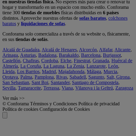
en nuestras tiendas física.
No esperes más para crear o renovar tu
hogar y transformarlo en un espacio con mucho estilo. Conforama
tiene 300
tiendas de muebles
físicas distribuidas en
6 países
distintos. Aproveche nuestras ofertas de
sofas baratos
,
colchones
baratos
y
liquidaciones de sofas
.
Conforama solo comercializa a través de su website o, físicamente,
en sus
tiendas de sofás
.
Alcalá de Guadaíra
,
Alcalá de Henares
,
Alcorcón
,
Alfafar
,
Alicante
,
Arinaga
,
Asturias
,
Badalona
,
Barakaldo
,
Barcelona
,
Burjassot
,
Castellón
,
Chafiras
,
Cordoba
,
Elche
,
Finestrat
,
Granada
,
Huércal de
Almería
,
La Coruña
,
La Laguna
,
La Zenia
,
Lanzarote
,
León
,
Lleida
,
Los Barrios
,
Madrid
,
Majadahonda
,
Málaga
,
Murcia
,
Orotava
,
Palma
,
Pamplona
,
Rivas
,
Sabadell
,
Sagunto
,
Salt, Girona
,
San Sebastian
,
Sant Boi
,
Santander
,
Santiago de Compostela
,
Sevilla
,
Tamaraceite
,
Terrassa
,
Viana
,
Vilanova i la Geltrú
,
Zaragoza
Ver más >>
© Conforama
Términos y Condiciones
Política de privacidad
Política de cookies
Configuración de Cookies