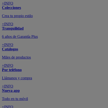
+INFO
Colecciones
Crea tu propio estilo
+INFO
Tranquilidad
6 años de Garantía Plus
+INFO
Catálogos
Miles de productos
+INFO
Por teléfono
Llámanos y compra
+INFO
Nueva app
Todo en tu móvil
+INFO