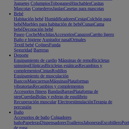
Juguetes
Columpios
Toboganes
Hinchables
Casitas
Mascotas
Comederos
Jaulas
Casetas para mascotas
Bebé
Habitación bebé
Humidificadores
Cestas
Colchón para
bebé
Muebles para habitación de bebé
Cunas
Cama
bebé
Decoración bebé
Paseo
Coche
Mochilas
Accesorios
Capazos
Carrito ligero
Baño e higiene
Aspirador nasal
Orinales
Textil bebé
Cojines
Funda
Seguridad
Barreras
Deporte
Equipamiento de cardio
Máquinas de remo
Bicicletas
spinning
Elípticas
Bicicletas estáticas
Recambios y
complementos
Cintas
Rodillos
Equipamiento de musculación
Bancos
Mancuernas
Máquinas
Plataformas
vibratorias
Recambios y complementos
Accesorios fitness
Bandas
Barras
Plataforma de
step
Cuerdas
Bolas y esferas de equilibrio
Recuperación muscular
Electroestimulación
Terapia de
percusión
Baño
Accesorios de baño
Colgadores
baño
Papeleras
Dispensadores
Toalleros
Jaboneras
Escobillero
Port
de ropa