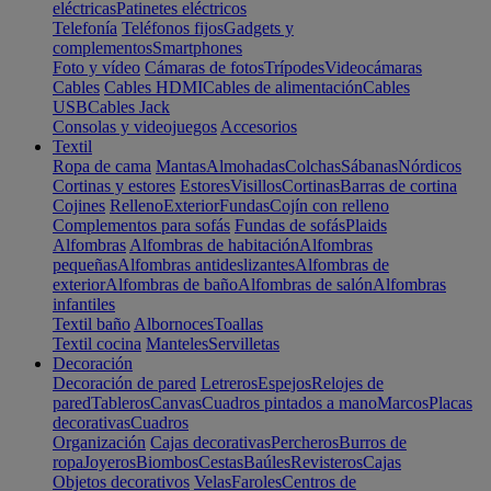
eléctricas
Patinetes eléctricos
Telefonía
Teléfonos fijos
Gadgets y
complementos
Smartphones
Foto y vídeo
Cámaras de fotos
Trípodes
Videocámaras
Cables
Cables HDMI
Cables de alimentación
Cables
USB
Cables Jack
Consolas y videojuegos
Accesorios
Textil
Ropa de cama
Mantas
Almohadas
Colchas
Sábanas
Nórdicos
Cortinas y estores
Estores
Visillos
Cortinas
Barras de cortina
Cojines
Relleno
Exterior
Fundas
Cojín con relleno
Complementos para sofás
Fundas de sofás
Plaids
Alfombras
Alfombras de habitación
Alfombras
pequeñas
Alfombras antideslizantes
Alfombras de
exterior
Alfombras de baño
Alfombras de salón
Alfombras
infantiles
Textil baño
Albornoces
Toallas
Textil cocina
Manteles
Servilletas
Decoración
Decoración de pared
Letreros
Espejos
Relojes de
pared
Tableros
Canvas
Cuadros pintados a mano
Marcos
Placas
decorativas
Cuadros
Organización
Cajas decorativas
Percheros
Burros de
ropa
Joyeros
Biombos
Cestas
Baúles
Revisteros
Cajas
Objetos decorativos
Velas
Faroles
Centros de