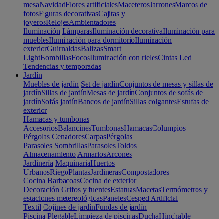
mesa
Navidad
Flores artificiales
Maceteros
Jarrones
Marcos de
fotos
Figuras decorativas
Cajitas y
joyeros
Relojes
Ambientadores
Iluminación
Lámparas
Iluminación decorativa
Iluminación para
muebles
Iluminación para dormitorio
Iluminación
exterior
Guirnaldas
Balizas
Smart
Light
Bombillas
Focos
Iluminación con rieles
Cintas Led
Tendencias y temporadas
Jardín
Muebles de jardín
Set de jardín
Conjuntos de mesas y sillas de
jardín
Sillas de jardín
Mesas de jardín
Conjuntos de sofás de
jardín
Sofás jardín
Bancos de jardín
Sillas colgantes
Estufas de
exterior
Hamacas y tumbonas
Accesorios
Balancines
Tumbonas
Hamacas
Columpios
Pérgolas
Cenadores
Carpas
Pérgolas
Parasoles
Sombrillas
Parasoles
Toldos
Almacenamiento
Armarios
Arcones
Jardinería
Maquinaria
Huertos
Urbanos
Riego
Plantas
Jardineras
Compostadores
Cocina
Barbacoas
Cocina de exterior
Decoración
Grifos y fuentes
Estatuas
Macetas
Termómetros y
estaciones metereológicas
Paneles
Cesped Artificial
Textil
Cojines de jardín
Fundas de jardín
Piscina
Plegable
Limpieza de piscinas
Ducha
Hinchable