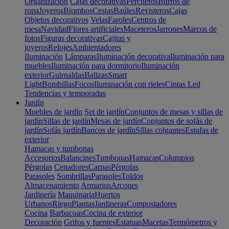
Organización
Cajas decorativas
Percheros
Burros de
ropa
Joyeros
Biombos
Cestas
Baúles
Revisteros
Cajas
Objetos decorativos
Velas
Faroles
Centros de
mesa
Navidad
Flores artificiales
Maceteros
Jarrones
Marcos de
fotos
Figuras decorativas
Cajitas y
joyeros
Relojes
Ambientadores
Iluminación
Lámparas
Iluminación decorativa
Iluminación para
muebles
Iluminación para dormitorio
Iluminación
exterior
Guirnaldas
Balizas
Smart
Light
Bombillas
Focos
Iluminación con rieles
Cintas Led
Tendencias y temporadas
Jardín
Muebles de jardín
Set de jardín
Conjuntos de mesas y sillas de
jardín
Sillas de jardín
Mesas de jardín
Conjuntos de sofás de
jardín
Sofás jardín
Bancos de jardín
Sillas colgantes
Estufas de
exterior
Hamacas y tumbonas
Accesorios
Balancines
Tumbonas
Hamacas
Columpios
Pérgolas
Cenadores
Carpas
Pérgolas
Parasoles
Sombrillas
Parasoles
Toldos
Almacenamiento
Armarios
Arcones
Jardinería
Maquinaria
Huertos
Urbanos
Riego
Plantas
Jardineras
Compostadores
Cocina
Barbacoas
Cocina de exterior
Decoración
Grifos y fuentes
Estatuas
Macetas
Termómetros y