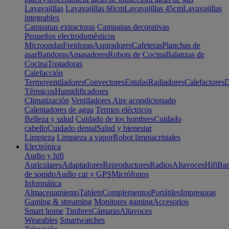
Lavavajillas
Lavavajillas 60cm
Lavavajillas 45cm
Lavavajillas
integrables
Campanas extractoras
Campanas decorativas
Pequeños electrodomésticos
Microondas
Freidoras
Aspiradores
Cafeteras
Planchas de
asar
Batidoras
Amasadores
Robots de Cocina
Balanzas de
Cocina
Tostadoras
Calefacción
Termoventiladores
Convectores
Estufas
Radiadores
Calefactores
D
Térmicos
Humidificadores
Climatización
Ventiladores
Aire acondicionado
Calentadores de agua
Termos eléctricos
Belleza y salud
Cuidado de los hombres
Cuidado
cabello
Cuidado dental
Salud y bienestar
Limpieza
Limpieza a vapor
Robot limpiacristales
Electrónica
Audio y hifi
Auriculares
Adaptadores
Reproductores
Radios
Altavoces
Hifi
Bar
de sonido
Audio car y GPS
Micrófonos
Informática
Almacenamiento
Tablets
Complementos
Portátiles
Impresoras
Gaming & streaming
Monitores gaming
Accesorios
Smart home
Timbres
Cámaras
Altavoces
Wearables
Smartwatches