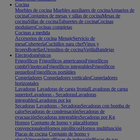
Cocina
Muebles de cocina
Muebles auxiliares de cocina
Armarios de
cocina
Conjuntos de mesas y sillas de cocina
Mesas de
cocina
Sillas de cocina
Taburetes de cocina
Cocinas
modulares
Cocinas completas
Cocinas a medida
Accesorios de cocina
Menaje
Servicio de
mesa
Cubertería
Cuchillos para chef
Vinos y
licores
Botellas
Utensilios de cocina
Vajilla
Bandejas
Electrodomésticos
Frigoríficos
Frigoríficos americanos
Frigoríficos
combi
Vinotecas
Frigoríficos integrables
Frigoríficos
pequeños
Frigoríficos portátiles
Congeladores
Congeladores verticales
Congeladores
horizontales
Lavadoras
Lavadoras de carga frontal
Lavadoras de carga
superior
Lavadoras - Secadoras
Lavadoras
integrables
Lavadoras por kg
Secadoras
Lavadoras - Secadoras
Secadoras con bomba de
calor
Secadoras de condensación
Secadoras de
evacuación
Secadoras integrables
Secadoras por Kg
Hornos
Conjunto de horno y placa
Hornos
convencionales
Hornos pirolíticos
Hornos multifunción
Placas de cocina
Conjunto de horno y
placa
Vitrocerámica
Placas de inducción
Placas de gas