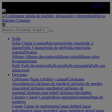
🔵Cambia tu electro con
-10% EXTRA
de descuento ☑️
AQUÍ
Baleares
Canarias
Sofás
Sofás
Chaise Longue
Rinconeras
Sofás cama
Sofás 2
plazas
Sofás 3 plazas
Sofás de piel
Sofás relax
Sofás
exterior
Divanes
Sillones
Sillones decorativos
Sillones relax
Sillones relax
levantapersonas
Puffs
Puffs decorativos
Puffs pera
Puffs reposapiés
Puffs con
almacenaje
Descanso
Colchones
Packs colchón y canapé
Colchones
viscoelásticos
Colchones de muelles
Colchones de muelles
ensacados
Colchones enrollados
Colchones de
espuma
Colchones para bebé
Colchones hinchables
Canapés y bases
Canapés
Base tapizadas
Somieres
Patas de
somieres
Camas
Camas de matrimonio
Camas dobles
Camas
individuales
Camas juveniles
Camas infantiles
Literas
Camas