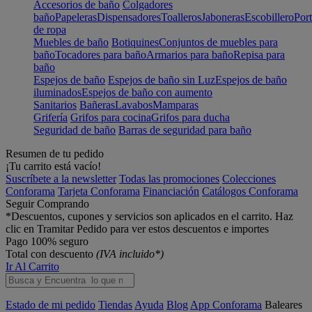
Accesorios de baño
Colgadores
baño
Papeleras
Dispensadores
Toalleros
Jaboneras
Escobillero
Port
de ropa
Muebles de baño
Botiquines
Conjuntos de muebles para
baño
Tocadores para baño
Armarios para baño
Repisa para
baño
Espejos de baño
Espejos de baño sin Luz
Espejos de baño
iluminados
Espejos de baño con aumento
Sanitarios
Bañeras
Lavabos
Mamparas
Grifería
Grifos para cocina
Grifos para ducha
Seguridad de baño
Barras de seguridad para baño
Resumen de tu pedido
¡Tu carrito está vacío!
Suscríbete a la newsletter
Todas las promociones
Colecciones
Conforama
Tarjeta Conforama
Financiación
Catálogos Conforama
Seguir Comprando
*Descuentos, cupones y servicios son aplicados en el carrito. Haz
clic en Tramitar Pedido para ver estos descuentos e importes
Pago 100% seguro
Total con descuento
(IVA incluido*)
Ir Al Carrito
Estado de mi pedido
Tiendas
Ayuda
Blog
App Conforama
Baleares