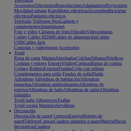
Televisión
Accesorios
Televisores
Reproductores
Adaptadores
Proyectores
Movilidad urbana
Karts
Motos eléctricas
Accesorios
Bicicletas
eléctricas
Patinetes eléctricos
Telefonía
Teléfonos fijos
Gadgets y
complementos
Smartphones
Foto y vídeo
Cámaras de fotos
Trípodes
Videocámaras
Cables
Cables HDMI
Cables de alimentación
Cables
USB
Cables Jack
Consolas y videojuegos
Accesorios
Textil
Ropa de cama
Mantas
Almohadas
Colchas
Sábanas
Nórdicos
Cortinas y estores
Estores
Visillos
Cortinas
Barras de cortina
Cojines
Relleno
Exterior
Fundas
Cojín con relleno
Complementos para sofás
Fundas de sofás
Plaids
Alfombras
Alfombras de habitación
Alfombras
pequeñas
Alfombras antideslizantes
Alfombras de
exterior
Alfombras de baño
Alfombras de salón
Alfombras
infantiles
Textil baño
Albornoces
Toallas
Textil cocina
Manteles
Servilletas
Decoración
Decoración de pared
Letreros
Espejos
Relojes de
pared
Tableros
Canvas
Cuadros pintados a mano
Marcos
Placas
decorativas
Cuadros