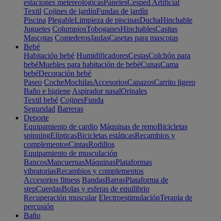
estaciones metereológicas
Paneles
Cesped Artificial
Textil
Cojines de jardín
Fundas de jardín
Piscina
Plegable
Limpieza de piscinas
Ducha
Hinchable
Juguetes
Columpios
Toboganes
Hinchables
Casitas
Mascotas
Comederos
Jaulas
Casetas para mascotas
Bebé
Habitación bebé
Humidificadores
Cestas
Colchón para
bebé
Muebles para habitación de bebé
Cunas
Cama
bebé
Decoración bebé
Paseo
Coche
Mochilas
Accesorios
Capazos
Carrito ligero
Baño e higiene
Aspirador nasal
Orinales
Textil bebé
Cojines
Funda
Seguridad
Barreras
Deporte
Equipamiento de cardio
Máquinas de remo
Bicicletas
spinning
Elípticas
Bicicletas estáticas
Recambios y
complementos
Cintas
Rodillos
Equipamiento de musculación
Bancos
Mancuernas
Máquinas
Plataformas
vibratorias
Recambios y complementos
Accesorios fitness
Bandas
Barras
Plataforma de
step
Cuerdas
Bolas y esferas de equilibrio
Recuperación muscular
Electroestimulación
Terapia de
percusión
Baño