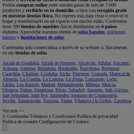
Podrás
comprar online
entre nuestra gama de más de 7.000
productos y
recibirlo en tu domicilio
, o bien con
recogida gratis
en nuestras tiendas física.
No esperes más para crear o renovar tu
hogar y transformarlo en un espacio con mucho estilo. Conforama
tiene 300
tiendas de muebles
físicas distribuidas en
6 países
distintos. Aproveche nuestras ofertas de
sofas baratos
,
colchones
baratos
y
liquidaciones de sofas
.
Conforama solo comercializa a través de su website o, físicamente,
en sus
tiendas de sofás
.
Alcalá de Guadaíra
,
Alcalá de Henares
,
Alcorcón
,
Alfafar
,
Alicante
,
Arinaga
,
Asturias
,
Badalona
,
Barakaldo
,
Barcelona
,
Burjassot
,
Castellón
,
Chafiras
,
Cordoba
,
Elche
,
Finestrat
,
Granada
,
Huércal de
Almería
,
La Coruña
,
La Laguna
,
La Zenia
,
Lanzarote
,
León
,
Lleida
,
Los Barrios
,
Madrid
,
Majadahonda
,
Málaga
,
Murcia
,
Orotava
,
Palma
,
Pamplona
,
Rivas
,
Sabadell
,
Sagunto
,
Salt, Girona
,
San Sebastian
,
Sant Boi
,
Santander
,
Santiago de Compostela
,
Sevilla
,
Tamaraceite
,
Terrassa
,
Viana
,
Vilanova i la Geltrú
,
Zaragoza
Ver más >>
© Conforama
Términos y Condiciones
Política de privacidad
Política de cookies
Configuración de Cookies