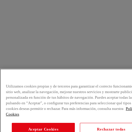
Utilizamos cookies propias y de terceros para garantizar el correcto funcionami
sitio web, analizar la navegación, mejorar nuestros servicios y mostrarte public
personalizada en función de tus hábitos de navegación. Puedes aceptar todas la
pulsando en “Aceptar”, o configurar tus preferencias para seleccionar qué tipos
cookies deseas permitir o rechazar. Para más información, consulta nuestra
Pol
Cookies
Aceptar Cookies
Rechazar todas