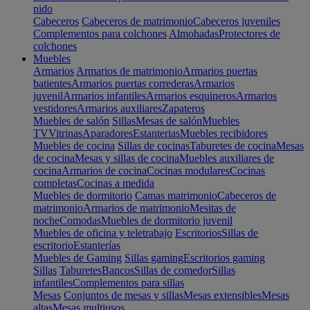
nido
Cabeceros
Cabeceros de matrimonio
Cabeceros juveniles
Complementos para colchones
Almohadas
Protectores de
colchones
Muebles
Armarios
Armarios de matrimonio
Armarios puertas
batientes
Armarios puertas correderas
Armarios
juvenil
Armarios infantiles
Armarios esquineros
Armarios
vestidores
Armarios auxiliares
Zapateros
Muebles de salón
Sillas
Mesas de salón
Muebles
TV
Vitrinas
Aparadores
Estanterias
Muebles recibidores
Muebles de cocina
Sillas de cocinas
Taburetes de cocina
Mesas
de cocina
Mesas y sillas de cocina
Muebles auxiliares de
cocina
Armarios de cocina
Cocinas modulares
Cocinas
completas
Cocinas a medida
Muebles de dormitorio
Camas matrimonio
Cabeceros de
matrimonio
Armarios de matrimonio
Mesitas de
noche
Comodas
Muebles de dormitorio juvenil
Muebles de oficina y teletrabajo
Escritorios
Sillas de
escritorio
Estanterías
Muebles de Gaming
Sillas gaming
Escritorios gaming
Sillas
Taburetes
Bancos
Sillas de comedor
Sillas
infantiles
Complementos para sillas
Mesas
Conjuntos de mesas y sillas
Mesas extensibles
Mesas
altas
Mesas multiusos