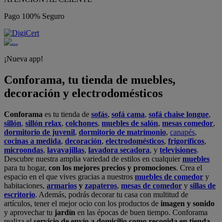
Pago 100% Seguro
¡Nueva app!
Conforama, tu tienda de muebles,
decoración y electrodomésticos
Conforama
es tu tienda de
sofás
,
sofá cama
,
sofá chaise longue
,
sillón
,
sillón relax
,
colchones
,
muebles de salón
,
mesas comedor
,
dormitorio de juvenil
,
dormitorio de matrimonio
,
canapés
,
cocinas a medida
,
decoración
,
electrodomésticos
,
frigoríficos
,
microondas
,
lavavajillas
,
lavadora secadora
, y
televisiones
.
Descubre nuestra amplia variedad de estilos en cualquier
muebles
para tu hogar,
con los mejores precios y promociones
. Crea el
espacio en el que vives gracias a nuestros
muebles de comedor
y
habitaciones,
armarios
y
zapateros
,
mesas de comedor
y
sillas de
escritorio
. Además, podrás decorar tu casa con multitud de
artículos, tener el mejor ocio con los productos de
imagen y sonido
y aprovechar tu
jardín
en las épocas de buen tiempo. Conforama
realiza el
servicio de envío a domicilio como recogida en tienda.