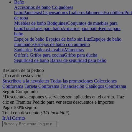
Baño
Accesorios de baño
Colgadores
baño
Papeleras
Dispensadores
Toalleros
Jaboneras
Escobillero
Port
de ropa
Muebles de baño
Botiquines
Conjuntos de muebles para
baño
Tocadores para baño
Armarios para baño
Repisa para
baño
Espejos de baño
Espejos de baño sin Luz
Espejos de baño
iluminados
Espejos de baño con aumento
Sanitarios
Bañeras
Lavabos
Mamparas
Grifería
Grifos para cocina
Grifos para ducha
Seguridad de baño
Barras de seguridad para baño
Resumen de tu pedido
¡Tu carrito está vacío!
Suscríbete a la newsletter
Todas las promociones
Colecciones
Conforama
Tarjeta Conforama
Financiación
Catálogos Conforama
Seguir Comprando
*Descuentos, cupones y servicios son aplicados en el carrito. Haz
clic en Tramitar Pedido para ver estos descuentos e importes
Pago 100% seguro
Total con descuento
(IVA incluido*)
Ir Al Carrito