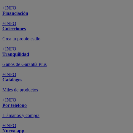
+INFO
Financiación
+INFO
Colecciones
Crea tu propio estilo
+INFO
Tranquilidad
6 años de Garantía Plus
+INFO
Catálogos
Miles de productos
+INFO
Por teléfono
Llámanos y compra
+INFO
Nueva app