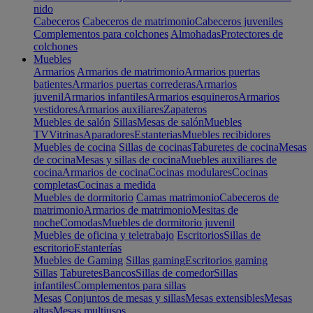
nido
Cabeceros
Cabeceros de matrimonio
Cabeceros juveniles
Complementos para colchones
Almohadas
Protectores de
colchones
Muebles
Armarios
Armarios de matrimonio
Armarios puertas
batientes
Armarios puertas correderas
Armarios
juvenil
Armarios infantiles
Armarios esquineros
Armarios
vestidores
Armarios auxiliares
Zapateros
Muebles de salón
Sillas
Mesas de salón
Muebles
TV
Vitrinas
Aparadores
Estanterias
Muebles recibidores
Muebles de cocina
Sillas de cocinas
Taburetes de cocina
Mesas
de cocina
Mesas y sillas de cocina
Muebles auxiliares de
cocina
Armarios de cocina
Cocinas modulares
Cocinas
completas
Cocinas a medida
Muebles de dormitorio
Camas matrimonio
Cabeceros de
matrimonio
Armarios de matrimonio
Mesitas de
noche
Comodas
Muebles de dormitorio juvenil
Muebles de oficina y teletrabajo
Escritorios
Sillas de
escritorio
Estanterías
Muebles de Gaming
Sillas gaming
Escritorios gaming
Sillas
Taburetes
Bancos
Sillas de comedor
Sillas
infantiles
Complementos para sillas
Mesas
Conjuntos de mesas y sillas
Mesas extensibles
Mesas
altas
Mesas multiusos