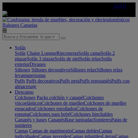
🔵Cambia tu electro con
-10% EXTRA
de descuento ☑️
AQUÍ
Baleares
Canarias
Sofás
Sofás
Chaise Longue
Rinconeras
Sofás cama
Sofás 2
plazas
Sofás 3 plazas
Sofás de piel
Sofás relax
Sofás
exterior
Divanes
Sillones
Sillones decorativos
Sillones relax
Sillones relax
levantapersonas
Puffs
Puffs decorativos
Puffs pera
Puffs reposapiés
Puffs con
almacenaje
Descanso
Colchones
Packs colchón y canapé
Colchones
viscoelásticos
Colchones de muelles
Colchones de muelles
ensacados
Colchones enrollados
Colchones de
espuma
Colchones para bebé
Colchones hinchables
Canapés y bases
Canapés
Base tapizadas
Somieres
Patas de
somieres
Camas
Camas de matrimonio
Camas dobles
Camas
individuales
Camas juveniles
Camas infantiles
Literas
Camas