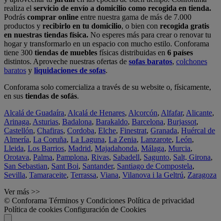
realiza el
servicio de envío a domicilio como recogida en tienda.
Podrás
comprar online
entre nuestra gama de más de 7.000
productos y
recibirlo en tu domicilio
, o bien con
recogida gratis
en nuestras tiendas física.
No esperes más para crear o renovar tu
hogar y transformarlo en un espacio con mucho estilo. Conforama
tiene 300
tiendas de muebles
físicas distribuidas en
6 países
distintos. Aproveche nuestras ofertas de
sofas baratos
,
colchones
baratos
y
liquidaciones de sofas
.
Conforama solo comercializa a través de su website o, físicamente,
en sus
tiendas de sofás
.
Alcalá de Guadaíra
,
Alcalá de Henares
,
Alcorcón
,
Alfafar
,
Alicante
,
Arinaga
,
Asturias
,
Badalona
,
Barakaldo
,
Barcelona
,
Burjassot
,
Castellón
,
Chafiras
,
Cordoba
,
Elche
,
Finestrat
,
Granada
,
Huércal de
Almería
,
La Coruña
,
La Laguna
,
La Zenia
,
Lanzarote
,
León
,
Lleida
,
Los Barrios
,
Madrid
,
Majadahonda
,
Málaga
,
Murcia
,
Orotava
,
Palma
,
Pamplona
,
Rivas
,
Sabadell
,
Sagunto
,
Salt, Girona
,
San Sebastian
,
Sant Boi
,
Santander
,
Santiago de Compostela
,
Sevilla
,
Tamaraceite
,
Terrassa
,
Viana
,
Vilanova i la Geltrú
,
Zaragoza
Ver más >>
© Conforama
Términos y Condiciones
Política de privacidad
Política de cookies
Configuración de Cookies