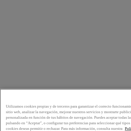
Utilizamos cookies propias y de terceros para garantizar el correcto funcionami
sitio web, analizar la navegación, mejorar nuestros servicios y mostrarte public
personalizada en función de tus hábitos de navegación. Puedes aceptar todas la
pulsando en “Aceptar”, o configurar tus preferencias para seleccionar qué tipos
cookies deseas permitir o rechazar. Para más información, consulta nuestra
Pol