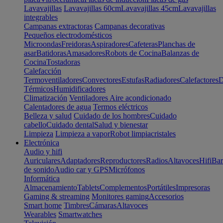
Lavavajillas
Lavavajillas 60cm
Lavavajillas 45cm
Lavavajillas
integrables
Campanas extractoras
Campanas decorativas
Pequeños electrodomésticos
Microondas
Freidoras
Aspiradores
Cafeteras
Planchas de
asar
Batidoras
Amasadores
Robots de Cocina
Balanzas de
Cocina
Tostadoras
Calefacción
Termoventiladores
Convectores
Estufas
Radiadores
Calefactores
D
Térmicos
Humidificadores
Climatización
Ventiladores
Aire acondicionado
Calentadores de agua
Termos eléctricos
Belleza y salud
Cuidado de los hombres
Cuidado
cabello
Cuidado dental
Salud y bienestar
Limpieza
Limpieza a vapor
Robot limpiacristales
Electrónica
Audio y hifi
Auriculares
Adaptadores
Reproductores
Radios
Altavoces
Hifi
Bar
de sonido
Audio car y GPS
Micrófonos
Informática
Almacenamiento
Tablets
Complementos
Portátiles
Impresoras
Gaming & streaming
Monitores gaming
Accesorios
Smart home
Timbres
Cámaras
Altavoces
Wearables
Smartwatches