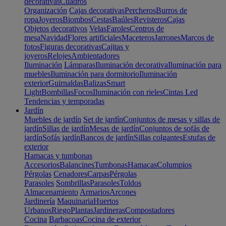
decorativas
Cuadros
Organización
Cajas decorativas
Percheros
Burros de
ropa
Joyeros
Biombos
Cestas
Baúles
Revisteros
Cajas
Objetos decorativos
Velas
Faroles
Centros de
mesa
Navidad
Flores artificiales
Maceteros
Jarrones
Marcos de
fotos
Figuras decorativas
Cajitas y
joyeros
Relojes
Ambientadores
Iluminación
Lámparas
Iluminación decorativa
Iluminación para
muebles
Iluminación para dormitorio
Iluminación
exterior
Guirnaldas
Balizas
Smart
Light
Bombillas
Focos
Iluminación con rieles
Cintas Led
Tendencias y temporadas
Jardín
Muebles de jardín
Set de jardín
Conjuntos de mesas y sillas de
jardín
Sillas de jardín
Mesas de jardín
Conjuntos de sofás de
jardín
Sofás jardín
Bancos de jardín
Sillas colgantes
Estufas de
exterior
Hamacas y tumbonas
Accesorios
Balancines
Tumbonas
Hamacas
Columpios
Pérgolas
Cenadores
Carpas
Pérgolas
Parasoles
Sombrillas
Parasoles
Toldos
Almacenamiento
Armarios
Arcones
Jardinería
Maquinaria
Huertos
Urbanos
Riego
Plantas
Jardineras
Compostadores
Cocina
Barbacoas
Cocina de exterior