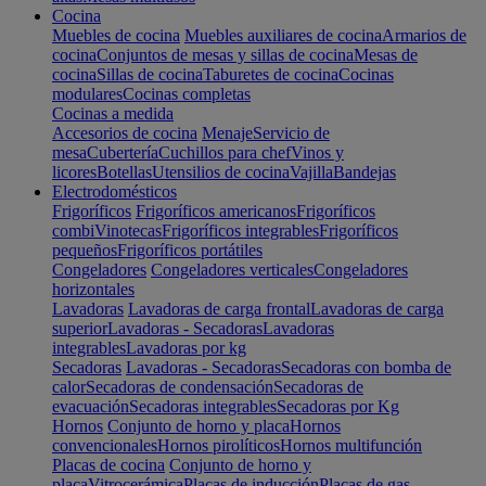
Cocina
Muebles de cocina
Muebles auxiliares de cocina
Armarios de
cocina
Conjuntos de mesas y sillas de cocina
Mesas de
cocina
Sillas de cocina
Taburetes de cocina
Cocinas
modulares
Cocinas completas
Cocinas a medida
Accesorios de cocina
Menaje
Servicio de
mesa
Cubertería
Cuchillos para chef
Vinos y
licores
Botellas
Utensilios de cocina
Vajilla
Bandejas
Electrodomésticos
Frigoríficos
Frigoríficos americanos
Frigoríficos
combi
Vinotecas
Frigoríficos integrables
Frigoríficos
pequeños
Frigoríficos portátiles
Congeladores
Congeladores verticales
Congeladores
horizontales
Lavadoras
Lavadoras de carga frontal
Lavadoras de carga
superior
Lavadoras - Secadoras
Lavadoras
integrables
Lavadoras por kg
Secadoras
Lavadoras - Secadoras
Secadoras con bomba de
calor
Secadoras de condensación
Secadoras de
evacuación
Secadoras integrables
Secadoras por Kg
Hornos
Conjunto de horno y placa
Hornos
convencionales
Hornos pirolíticos
Hornos multifunción
Placas de cocina
Conjunto de horno y
placa
Vitrocerámica
Placas de inducción
Placas de gas