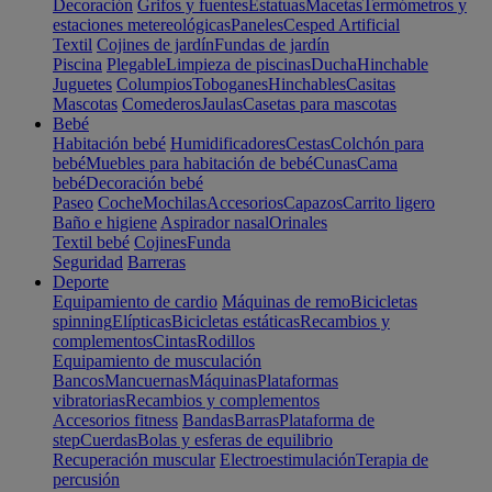
Decoración
Grifos y fuentes
Estatuas
Macetas
Termómetros y
estaciones metereológicas
Paneles
Cesped Artificial
Textil
Cojines de jardín
Fundas de jardín
Piscina
Plegable
Limpieza de piscinas
Ducha
Hinchable
Juguetes
Columpios
Toboganes
Hinchables
Casitas
Mascotas
Comederos
Jaulas
Casetas para mascotas
Bebé
Habitación bebé
Humidificadores
Cestas
Colchón para
bebé
Muebles para habitación de bebé
Cunas
Cama
bebé
Decoración bebé
Paseo
Coche
Mochilas
Accesorios
Capazos
Carrito ligero
Baño e higiene
Aspirador nasal
Orinales
Textil bebé
Cojines
Funda
Seguridad
Barreras
Deporte
Equipamiento de cardio
Máquinas de remo
Bicicletas
spinning
Elípticas
Bicicletas estáticas
Recambios y
complementos
Cintas
Rodillos
Equipamiento de musculación
Bancos
Mancuernas
Máquinas
Plataformas
vibratorias
Recambios y complementos
Accesorios fitness
Bandas
Barras
Plataforma de
step
Cuerdas
Bolas y esferas de equilibrio
Recuperación muscular
Electroestimulación
Terapia de
percusión