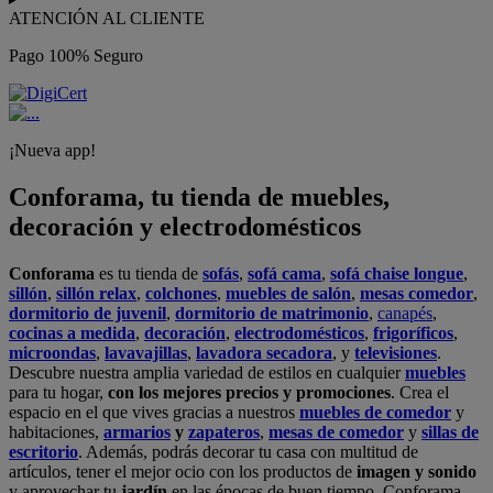
ATENCIÓN AL CLIENTE
Pago 100% Seguro
¡Nueva app!
Conforama, tu tienda de muebles,
decoración y electrodomésticos
Conforama
es tu tienda de
sofás
,
sofá cama
,
sofá chaise longue
,
sillón
,
sillón relax
,
colchones
,
muebles de salón
,
mesas comedor
,
dormitorio de juvenil
,
dormitorio de matrimonio
,
canapés
,
cocinas a medida
,
decoración
,
electrodomésticos
,
frigoríficos
,
microondas
,
lavavajillas
,
lavadora secadora
, y
televisiones
.
Descubre nuestra amplia variedad de estilos en cualquier
muebles
para tu hogar,
con los mejores precios y promociones
. Crea el
espacio en el que vives gracias a nuestros
muebles de comedor
y
habitaciones,
armarios
y
zapateros
,
mesas de comedor
y
sillas de
escritorio
. Además, podrás decorar tu casa con multitud de
artículos, tener el mejor ocio con los productos de
imagen y sonido
y aprovechar tu
jardín
en las épocas de buen tiempo. Conforama