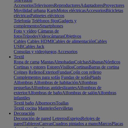
Televisión
Accesorios
Televisores
Reproductores
Adaptadores
Proyectores
Movilidad urbana
Karts
Motos eléctricas
Accesorios
Bicicletas
eléctricas
Patinetes eléctricos
Telefonía
Teléfonos fijos
Gadgets y
complementos
Smartphones
Foto y vídeo
Cámaras de
fotos
Trípodes
Videocámaras
Objetivos
Cables
Cables HDMI
Cables de alimentación
Cables
USB
Cables Jack
Consolas y videojuegos
Accesorios
Textil
Ropa de cama
Mantas
Almohadas
Colchas
Sábanas
Nórdicos
Cortinas y estores
Estores
Visillos
Cortinas
Barras de cortina
Cojines
Relleno
Exterior
Fundas
Cojín con relleno
Complementos para sofás
Fundas de sofás
Plaids
Alfombras
Alfombras de habitación
Alfombras
pequeñas
Alfombras antideslizantes
Alfombras de
exterior
Alfombras de baño
Alfombras de salón
Alfombras
infantiles
Textil baño
Albornoces
Toallas
Textil cocina
Manteles
Servilletas
Decoración
Decoración de pared
Letreros
Espejos
Relojes de
pared
Tableros
Canvas
Cuadros pintados a mano
Marcos
Placas