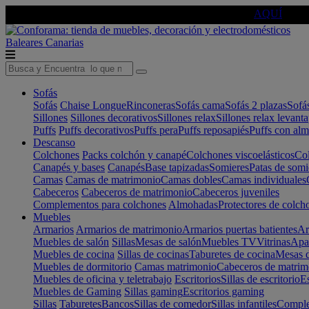
🔵Cambia tu electro con
-10% EXTRA
de descuento ☑️
AQUÍ
Baleares
Canarias
Sofás
Sofás
Chaise Longue
Rinconeras
Sofás cama
Sofás 2 plazas
Sofá
Sillones
Sillones decorativos
Sillones relax
Sillones relax levant
Puffs
Puffs decorativos
Puffs pera
Puffs reposapiés
Puffs con al
Descanso
Colchones
Packs colchón y canapé
Colchones viscoelásticos
Col
Canapés y bases
Canapés
Base tapizadas
Somieres
Patas de somi
Camas
Camas de matrimonio
Camas dobles
Camas individuales
Cabeceros
Cabeceros de matrimonio
Cabeceros juveniles
Complementos para colchones
Almohadas
Protectores de colch
Muebles
Armarios
Armarios de matrimonio
Armarios puertas batientes
Ar
Muebles de salón
Sillas
Mesas de salón
Muebles TV
Vitrinas
Apa
Muebles de cocina
Sillas de cocinas
Taburetes de cocina
Mesas d
Muebles de dormitorio
Camas matrimonio
Cabeceros de matrim
Muebles de oficina y teletrabajo
Escritorios
Sillas de escritorio
Es
Muebles de Gaming
Sillas gaming
Escritorios gaming
Sillas
Taburetes
Bancos
Sillas de comedor
Sillas infantiles
Complem