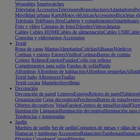
Wearables
Smartwatches
Televisión
Accesorios
Televisores
Reproductores
Adaptadores
Pr
Movilidad urbana
Karts
Motos eléctricas
Accesorios
Bicicletas el
Telefonía
Teléfonos fijos
Gadgets y complementos
Smartphones
Foto y vídeo
Cámaras de fotos
Trípodes
Videocámaras
Cables
Cables HDMI
Cables de alimentación
Cables USB
Cable
Consolas y videojuegos
Accesorios
Textil
Ropa de cama
Mantas
Almohadas
Colchas
Sábanas
Nórdicos
Cortinas y estores
Estores
Visillos
Cortinas
Barras de cortina
Cojines
Relleno
Exterior
Fundas
Cojín con relleno
Complementos para sofás
Fundas de sofás
Plaids
Alfombras
Alfombras de habitación
Alfombras pequeñas
Alfomb
Textil baño
Albornoces
Toallas
Textil cocina
Manteles
Servilletas
Decoración
Decoración de pared
Letreros
Espejos
Relojes de pared
Tableros
Organización
Cajas decorativas
Percheros
Burros de ropa
Joyero
Objetos decorativos
Velas
Faroles
Centros de mesa
Navidad
Flore
Iluminación
Lámparas
Iluminación decorativa
Iluminación para 
Tendencias y temporadas
Jardín
Muebles de jardín
Set de jardín
Conjuntos de mesas y sillas de j
Hamacas y tumbonas
Accesorios
Balancines
Tumbonas
Hamaca
Pérgolas
Cenadores
Carpas
Pérgolas