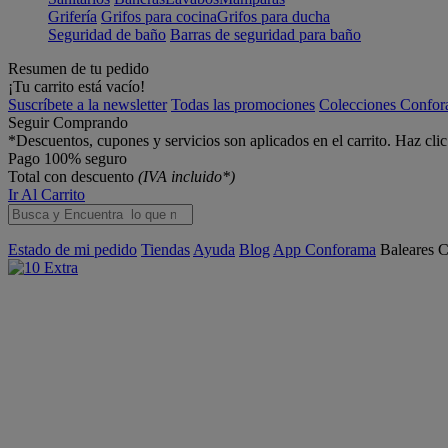
Grifería
Grifos para cocina
Grifos para ducha
Seguridad de baño
Barras de seguridad para baño
Resumen de tu pedido
¡Tu carrito está vacío!
Suscríbete a la newsletter
Todas las promociones
Colecciones Confo
Seguir Comprando
*Descuentos, cupones y servicios son aplicados en el carrito. Haz cli
Pago 100% seguro
Total con descuento
(IVA incluido*)
Ir Al Carrito
Estado de mi pedido
Tiendas
Ayuda
Blog
App Conforama
Baleares
C