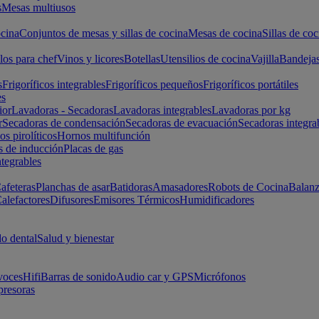
s
Mesas multiusos
cina
Conjuntos de mesas y sillas de cocina
Mesas de cocina
Sillas de coc
los para chef
Vinos y licores
Botellas
Utensilios de cocina
Vajilla
Bandeja
s
Frigoríficos integrables
Frigoríficos pequeños
Frigoríficos portátiles
es
ior
Lavadoras - Secadoras
Lavadoras integrables
Lavadoras por kg
r
Secadoras de condensación
Secadoras de evacuación
Secadoras integra
s pirolíticos
Hornos multifunción
s de inducción
Placas de gas
ntegrables
afeteras
Planchas de asar
Batidoras
Amasadores
Robots de Cocina
Balanz
alefactores
Difusores
Emisores Térmicos
Humidificadores
o dental
Salud y bienestar
voces
Hifi
Barras de sonido
Audio car y GPS
Micrófonos
presoras