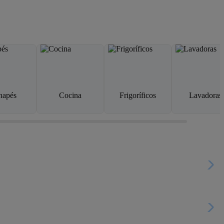
napés
Cocina
Frigoríficos
Lavadoras