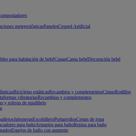
ompostadores
aciones metereológicas
Paneles
Cesped Artificial
les para habitación de bebé
Cunas
Cama bebé
Decoración bebé
lípticas
Bicicletas estáticas
Recambios y complementos
Cintas
Rodillos
taformas vibratorias
Recambios y complementos
s y esferas de equilibrio
ón
alleros
Jaboneras
Escobillero
Portarrollos
Cestas de ropa
cadores para baño
Armarios para baño
Repisa para baño
inados
Espejos de baño con aumento