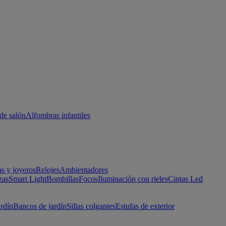
de salón
Alfombras infantiles
as y joyeros
Relojes
Ambientadores
zas
Smart Light
Bombillas
Focos
Iluminación con rieles
Cintas Led
ardín
Bancos de jardín
Sillas colgantes
Estufas de exterior