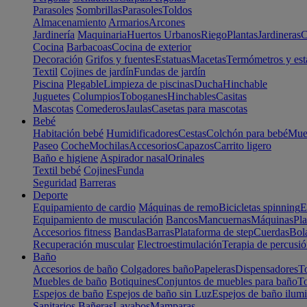
Parasoles
Sombrillas
Parasoles
Toldos
Almacenamiento
Armarios
Arcones
Jardinería
Maquinaria
Huertos Urbanos
Riego
Plantas
Jardineras
C
Cocina
Barbacoas
Cocina de exterior
Decoración
Grifos y fuentes
Estatuas
Macetas
Termómetros y est
Textil
Cojines de jardín
Fundas de jardín
Piscina
Plegable
Limpieza de piscinas
Ducha
Hinchable
Juguetes
Columpios
Toboganes
Hinchables
Casitas
Mascotas
Comederos
Jaulas
Casetas para mascotas
Bebé
Habitación bebé
Humidificadores
Cestas
Colchón para bebé
Mueb
Paseo
Coche
Mochilas
Accesorios
Capazos
Carrito ligero
Baño e higiene
Aspirador nasal
Orinales
Textil bebé
Cojines
Funda
Seguridad
Barreras
Deporte
Equipamiento de cardio
Máquinas de remo
Bicicletas spinning
E
Equipamiento de musculación
Bancos
Mancuernas
Máquinas
Pla
Accesorios fitness
Bandas
Barras
Plataforma de step
Cuerdas
Bola
Recuperación muscular
Electroestimulación
Terapia de percusi
Baño
Accesorios de baño
Colgadores baño
Papeleras
Dispensadores
To
Muebles de baño
Botiquines
Conjuntos de muebles para baño
To
Espejos de baño
Espejos de baño sin Luz
Espejos de baño ilum
Sanitarios
Bañeras
Lavabos
Mamparas