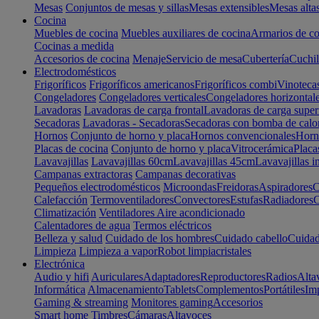
Mesas
Conjuntos de mesas y sillas
Mesas extensibles
Mesas alta
Cocina
Muebles de cocina
Muebles auxiliares de cocina
Armarios de co
Cocinas a medida
Accesorios de cocina
Menaje
Servicio de mesa
Cubertería
Cuchil
Electrodomésticos
Frigoríficos
Frigoríficos americanos
Frigoríficos combi
Vinoteca
Congeladores
Congeladores verticales
Congeladores horizontal
Lavadoras
Lavadoras de carga frontal
Lavadoras de carga super
Secadoras
Lavadoras - Secadoras
Secadoras con bomba de calo
Hornos
Conjunto de horno y placa
Hornos convencionales
Horno
Placas de cocina
Conjunto de horno y placa
Vitrocerámica
Placa
Lavavajillas
Lavavajillas 60cm
Lavavajillas 45cm
Lavavajillas i
Campanas extractoras
Campanas decorativas
Pequeños electrodomésticos
Microondas
Freidoras
Aspiradores
C
Calefacción
Termoventiladores
Convectores
Estufas
Radiadores
C
Climatización
Ventiladores
Aire acondicionado
Calentadores de agua
Termos eléctricos
Belleza y salud
Cuidado de los hombres
Cuidado cabello
Cuidad
Limpieza
Limpieza a vapor
Robot limpiacristales
Electrónica
Audio y hifi
Auriculares
Adaptadores
Reproductores
Radios
Alta
Informática
Almacenamiento
Tablets
Complementos
Portátiles
Im
Gaming & streaming
Monitores gaming
Accesorios
Smart home
Timbres
Cámaras
Altavoces