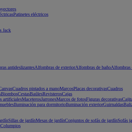
oyectores
éctricas
Patinetes eléctricos
s Jack
ras antideslizantes
Alfombras de exterior
Alfombras de baño
Alfombras 
Canvas
Cuadros pintados a mano
Marcos
Placas decorativas
Cuadros
s
Biombos
Cestas
Baúles
Revisteros
Cajas
s artificiales
Maceteros
Jarrones
Marcos de fotos
Figuras decorativas
Cajit
muebles
Iluminación para dormitorio
Iluminación exterior
Guirnaldas
Bali
ardín
Sillas de jardín
Mesas de jardín
Conjuntos de sofás de jardín
Sofás j
s
Columpios