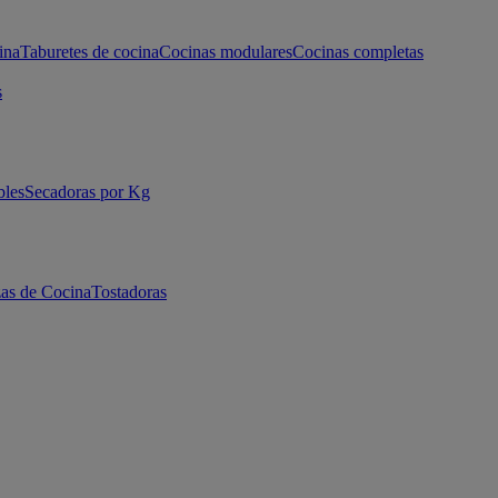
ina
Taburetes de cocina
Cocinas modulares
Cocinas completas
s
bles
Secadoras por Kg
as de Cocina
Tostadoras