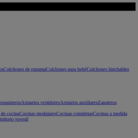
os
Colchones de espuma
Colchones para bebé
Colchones hinchables
esquineros
Armarios vestidores
Armarios auxiliares
Zapateros
 de cocina
Cocinas modulares
Cocinas completas
Cocinas a medida
mitorio juvenil