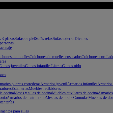
s 3 plazas
Sofás de piel
Sofás relax
Sofás exterior
Divanes
apersonas
macenaje
chones de muelles
Colchones de muelles ensacados
Colchones enrollad
eres
Camas juveniles
Camas infantiles
Literas
Camas nido
ones
marios puertas correderas
Armarios juvenil
Armarios infantiles
Armarios 
radores
Estanterias
Muebles recibidores
e cocina
Mesas y sillas de cocina
Muebles auxiliares de cocina
Armarios
onio
Armarios de matrimonio
Mesitas de noche
Comodas
Muebles de dor
tanterías
entos para sillas