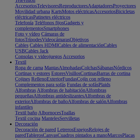
Televisión
Accesorios
Televisores
Reproductores
Adaptadores
Proyectores
Movilidad urbana
Karts
Motos eléctricas
Accesorios
Bicicletas
eléctricas
Patinetes eléctricos
Telefonía
Teléfonos fijos
Gadgets y
complementos
Smartphones
Foto y vídeo
Cámaras de
fotos
Trípodes
Videocámaras
Objetivos
Cables
Cables HDMI
Cables de alimentación
Cables
USB
Cables Jack
Consolas y videojuegos
Accesorios
Textil
Ropa de cama
Mantas
Almohadas
Colchas
Sábanas
Nórdicos
Cortinas y estores
Estores
Visillos
Cortinas
Barras de cortina
Cojines
Relleno
Exterior
Fundas
Cojín con relleno
Complementos para sofás
Fundas de sofás
Plaids
Alfombras
Alfombras de habitación
Alfombras
pequeñas
Alfombras antideslizantes
Alfombras de
exterior
Alfombras de baño
Alfombras de salón
Alfombras
infantiles
Textil baño
Albornoces
Toallas
Textil cocina
Manteles
Servilletas
Decoración
Decoración de pared
Letreros
Espejos
Relojes de
pared
Tableros
Canvas
Cuadros pintados a mano
Marcos
Placas