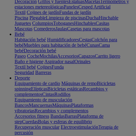
Decoración
Grifos y fuentes
Estatuas
Macetas
Termómetros y
estaciones metereológicas
Paneles
Cesped Artificial
Textil
Cojines de jardín
Fundas de jardín
Piscina
Plegable
Limpieza de piscinas
Ducha
Hinchable
Juguetes
Columpios
Toboganes
Hinchables
Casitas
Mascotas
Comederos
Jaulas
Casetas para mascotas
Bebé
Habitación bebé
Humidificadores
Cestas
Colchón para
bebé
Muebles para habitación de bebé
Cunas
Cama
bebé
Decoración bebé
Paseo
Coche
Mochilas
Accesorios
Capazos
Carrito ligero
Baño e higiene
Aspirador nasal
Orinales
Textil bebé
Cojines
Funda
Seguridad
Barreras
Deporte
Equipamiento de cardio
Máquinas de remo
Bicicletas
spinning
Elípticas
Bicicletas estáticas
Recambios y
complementos
Cintas
Rodillos
Equipamiento de musculación
Bancos
Mancuernas
Máquinas
Plataformas
vibratorias
Recambios y complementos
Accesorios fitness
Bandas
Barras
Plataforma de
step
Cuerdas
Bolas y esferas de equilibrio
Recuperación muscular
Electroestimulación
Terapia de
percusión