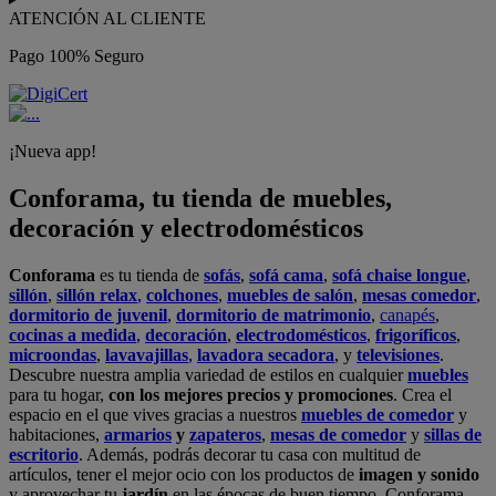
ATENCIÓN AL CLIENTE
Pago 100% Seguro
¡Nueva app!
Conforama, tu tienda de muebles,
decoración y electrodomésticos
Conforama
es tu tienda de
sofás
,
sofá cama
,
sofá chaise longue
,
sillón
,
sillón relax
,
colchones
,
muebles de salón
,
mesas comedor
,
dormitorio de juvenil
,
dormitorio de matrimonio
,
canapés
,
cocinas a medida
,
decoración
,
electrodomésticos
,
frigoríficos
,
microondas
,
lavavajillas
,
lavadora secadora
, y
televisiones
.
Descubre nuestra amplia variedad de estilos en cualquier
muebles
para tu hogar,
con los mejores precios y promociones
. Crea el
espacio en el que vives gracias a nuestros
muebles de comedor
y
habitaciones,
armarios
y
zapateros
,
mesas de comedor
y
sillas de
escritorio
. Además, podrás decorar tu casa con multitud de
artículos, tener el mejor ocio con los productos de
imagen y sonido
y aprovechar tu
jardín
en las épocas de buen tiempo. Conforama