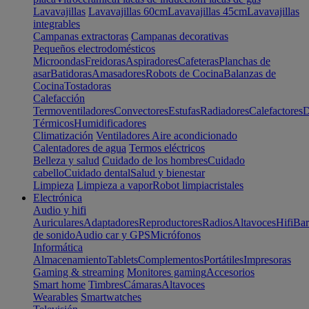
Lavavajillas
Lavavajillas 60cm
Lavavajillas 45cm
Lavavajillas
integrables
Campanas extractoras
Campanas decorativas
Pequeños electrodomésticos
Microondas
Freidoras
Aspiradores
Cafeteras
Planchas de
asar
Batidoras
Amasadores
Robots de Cocina
Balanzas de
Cocina
Tostadoras
Calefacción
Termoventiladores
Convectores
Estufas
Radiadores
Calefactores
D
Térmicos
Humidificadores
Climatización
Ventiladores
Aire acondicionado
Calentadores de agua
Termos eléctricos
Belleza y salud
Cuidado de los hombres
Cuidado
cabello
Cuidado dental
Salud y bienestar
Limpieza
Limpieza a vapor
Robot limpiacristales
Electrónica
Audio y hifi
Auriculares
Adaptadores
Reproductores
Radios
Altavoces
Hifi
Bar
de sonido
Audio car y GPS
Micrófonos
Informática
Almacenamiento
Tablets
Complementos
Portátiles
Impresoras
Gaming & streaming
Monitores gaming
Accesorios
Smart home
Timbres
Cámaras
Altavoces
Wearables
Smartwatches