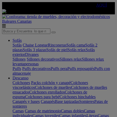
🔵Cambia tu electro con
-10% EXTRA
de descuento ☑️
AQUÍ
Baleares
Canarias
Sofás
Sofás
Chaise Longue
Rinconeras
Sofás cama
Sofás 2
plazas
Sofás 3 plazas
Sofás de piel
Sofás relax
Sofás
exterior
Divanes
Sillones
Sillones decorativos
Sillones relax
Sillones relax
levantapersonas
Puffs
Puffs decorativos
Puffs pera
Puffs reposapiés
Puffs con
almacenaje
Descanso
Colchones
Packs colchón y canapé
Colchones
viscoelásticos
Colchones de muelles
Colchones de muelles
ensacados
Colchones enrollados
Colchones de
espuma
Colchones para bebé
Colchones hinchables
Canapés y bases
Canapés
Base tapizadas
Somieres
Patas de
somieres
Camas
Camas de matrimonio
Camas dobles
Camas
individuales
Camas juveniles
Camas infantiles
Literas
Camas