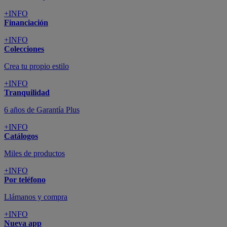
+INFO
Financiación
+INFO
Colecciones
Crea tu propio estilo
+INFO
Tranquilidad
6 años de Garantía Plus
+INFO
Catálogos
Miles de productos
+INFO
Por teléfono
Llámanos y compra
+INFO
Nueva app