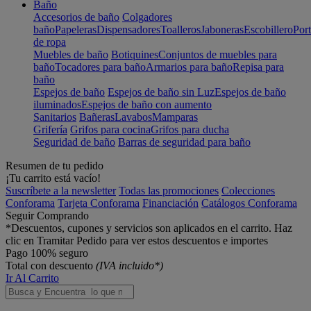
Baño
Accesorios de baño
Colgadores
baño
Papeleras
Dispensadores
Toalleros
Jaboneras
Escobillero
Port
de ropa
Muebles de baño
Botiquines
Conjuntos de muebles para
baño
Tocadores para baño
Armarios para baño
Repisa para
baño
Espejos de baño
Espejos de baño sin Luz
Espejos de baño
iluminados
Espejos de baño con aumento
Sanitarios
Bañeras
Lavabos
Mamparas
Grifería
Grifos para cocina
Grifos para ducha
Seguridad de baño
Barras de seguridad para baño
Resumen de tu pedido
¡Tu carrito está vacío!
Suscríbete a la newsletter
Todas las promociones
Colecciones
Conforama
Tarjeta Conforama
Financiación
Catálogos Conforama
Seguir Comprando
*Descuentos, cupones y servicios son aplicados en el carrito. Haz
clic en Tramitar Pedido para ver estos descuentos e importes
Pago 100% seguro
Total con descuento
(IVA incluido*)
Ir Al Carrito