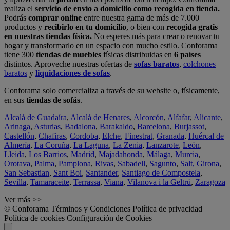
realiza el
servicio de envío a domicilio como recogida en tienda.
Podrás
comprar online
entre nuestra gama de más de 7.000
productos y
recibirlo en tu domicilio
, o bien con
recogida gratis
en nuestras tiendas física.
No esperes más para crear o renovar tu
hogar y transformarlo en un espacio con mucho estilo. Conforama
tiene 300
tiendas de muebles
físicas distribuidas en
6 países
distintos. Aproveche nuestras ofertas de
sofas baratos
,
colchones
baratos
y
liquidaciones de sofas
.
Conforama solo comercializa a través de su website o, físicamente,
en sus
tiendas de sofás
.
Alcalá de Guadaíra
,
Alcalá de Henares
,
Alcorcón
,
Alfafar
,
Alicante
,
Arinaga
,
Asturias
,
Badalona
,
Barakaldo
,
Barcelona
,
Burjassot
,
Castellón
,
Chafiras
,
Cordoba
,
Elche
,
Finestrat
,
Granada
,
Huércal de
Almería
,
La Coruña
,
La Laguna
,
La Zenia
,
Lanzarote
,
León
,
Lleida
,
Los Barrios
,
Madrid
,
Majadahonda
,
Málaga
,
Murcia
,
Orotava
,
Palma
,
Pamplona
,
Rivas
,
Sabadell
,
Sagunto
,
Salt, Girona
,
San Sebastian
,
Sant Boi
,
Santander
,
Santiago de Compostela
,
Sevilla
,
Tamaraceite
,
Terrassa
,
Viana
,
Vilanova i la Geltrú
,
Zaragoza
Ver más >>
© Conforama
Términos y Condiciones
Política de privacidad
Política de cookies
Configuración de Cookies