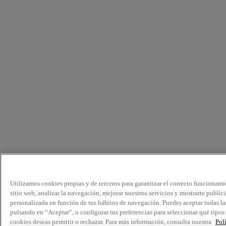
Utilizamos cookies propias y de terceros para garantizar el correcto funcionami
sitio web, analizar la navegación, mejorar nuestros servicios y mostrarte public
personalizada en función de tus hábitos de navegación. Puedes aceptar todas la
pulsando en “Aceptar”, o configurar tus preferencias para seleccionar qué tipos
cookies deseas permitir o rechazar. Para más información, consulta nuestra
Pol