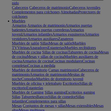
nido
Cabeceros
Cabeceros de matrimonio
Cabeceros juveniles
Complementos para colchones
Almohadas
Protectores de
colchones
Muebles
Armarios
Armarios de matrimonio
Armarios puertas
batientes
Armarios puertas correderas
Armarios
juvenil
Armarios infantiles
Armarios esquineros
Armarios
vestidores
Armarios auxiliares
Zapateros
Muebles de salón
Sillas
Mesas de salón
Muebles
TV
Vitrinas
Aparadores
Estanterias
Muebles recibidores
Muebles de cocina
Sillas de cocinas
Taburetes de cocina
Mesas
de cocina
Mesas y sillas de cocina
Muebles auxiliares de
cocina
Armarios de cocina
Cocinas modulares
Cocinas
completas
Cocinas a medida
Muebles de dormitorio
Camas matrimonio
Cabeceros de
matrimonio
Armarios de matrimonio
Mesitas de
noche
Comodas
Muebles de dormitorio juvenil
Muebles de oficina y teletrabajo
Escritorios
Sillas de
escritorio
Estanterías
Muebles de Gaming
Sillas gaming
Escritorios gaming
Sillas
Taburetes
Bancos
Sillas de comedor
Sillas
infantiles
Complementos para sillas
Mesas
Conjuntos de mesas y sillas
Mesas extensibles
Mesas
altas
Mesas multiusos