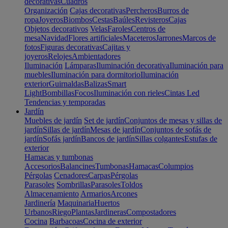
decorativas
Cuadros
Organización
Cajas decorativas
Percheros
Burros de
ropa
Joyeros
Biombos
Cestas
Baúles
Revisteros
Cajas
Objetos decorativos
Velas
Faroles
Centros de
mesa
Navidad
Flores artificiales
Maceteros
Jarrones
Marcos de
fotos
Figuras decorativas
Cajitas y
joyeros
Relojes
Ambientadores
Iluminación
Lámparas
Iluminación decorativa
Iluminación para
muebles
Iluminación para dormitorio
Iluminación
exterior
Guirnaldas
Balizas
Smart
Light
Bombillas
Focos
Iluminación con rieles
Cintas Led
Tendencias y temporadas
Jardín
Muebles de jardín
Set de jardín
Conjuntos de mesas y sillas de
jardín
Sillas de jardín
Mesas de jardín
Conjuntos de sofás de
jardín
Sofás jardín
Bancos de jardín
Sillas colgantes
Estufas de
exterior
Hamacas y tumbonas
Accesorios
Balancines
Tumbonas
Hamacas
Columpios
Pérgolas
Cenadores
Carpas
Pérgolas
Parasoles
Sombrillas
Parasoles
Toldos
Almacenamiento
Armarios
Arcones
Jardinería
Maquinaria
Huertos
Urbanos
Riego
Plantas
Jardineras
Compostadores
Cocina
Barbacoas
Cocina de exterior