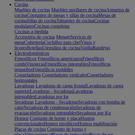
Cocina
Muebles de cocina
Muebles auxiliares de cocina
Armarios de
cocina
Conjuntos de mesas y sillas de cocina
Mesas de
cocina
Sillas de cocina
Taburetes de cocina
Cocinas
modulares
Cocinas completas
Cocinas a medida
Accesorios de cocina
Menaje
Servicio de
mesa
Cubertería
Cuchillos para chef
Vinos y
licores
Botellas
Utensilios de cocina
Vajilla
Bandejas
Electrodomésticos
Frigoríficos
Frigoríficos americanos
Frigoríficos
combi
Vinotecas
Frigoríficos integrables
Frigoríficos
pequeños
Frigoríficos portátiles
Congeladores
Congeladores verticales
Congeladores
horizontales
Lavadoras
Lavadoras de carga frontal
Lavadoras de carga
superior
Lavadoras - Secadoras
Lavadoras
integrables
Lavadoras por kg
Secadoras
Lavadoras - Secadoras
Secadoras con bomba de
calor
Secadoras de condensación
Secadoras de
evacuación
Secadoras integrables
Secadoras por Kg
Hornos
Conjunto de horno y placa
Hornos
convencionales
Hornos pirolíticos
Hornos multifunción
Placas de cocina
Conjunto de horno y
placa
Vitrocerámica
Placas de inducción
Placas de gas