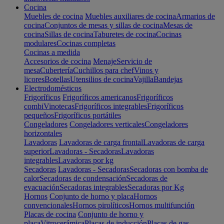
Cocina
Muebles de cocina
Muebles auxiliares de cocina
Armarios de
cocina
Conjuntos de mesas y sillas de cocina
Mesas de
cocina
Sillas de cocina
Taburetes de cocina
Cocinas
modulares
Cocinas completas
Cocinas a medida
Accesorios de cocina
Menaje
Servicio de
mesa
Cubertería
Cuchillos para chef
Vinos y
licores
Botellas
Utensilios de cocina
Vajilla
Bandejas
Electrodomésticos
Frigoríficos
Frigoríficos americanos
Frigoríficos
combi
Vinotecas
Frigoríficos integrables
Frigoríficos
pequeños
Frigoríficos portátiles
Congeladores
Congeladores verticales
Congeladores
horizontales
Lavadoras
Lavadoras de carga frontal
Lavadoras de carga
superior
Lavadoras - Secadoras
Lavadoras
integrables
Lavadoras por kg
Secadoras
Lavadoras - Secadoras
Secadoras con bomba de
calor
Secadoras de condensación
Secadoras de
evacuación
Secadoras integrables
Secadoras por Kg
Hornos
Conjunto de horno y placa
Hornos
convencionales
Hornos pirolíticos
Hornos multifunción
Placas de cocina
Conjunto de horno y
placa
Vitrocerámica
Placas de inducción
Placas de gas