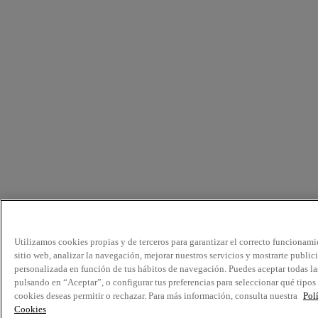
Utilizamos cookies propias y de terceros para garantizar el correcto funcionami
sitio web, analizar la navegación, mejorar nuestros servicios y mostrarte public
personalizada en función de tus hábitos de navegación. Puedes aceptar todas la
pulsando en “Aceptar”, o configurar tus preferencias para seleccionar qué tipos
cookies deseas permitir o rechazar. Para más información, consulta nuestra
Pol
Cookies