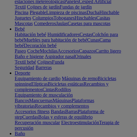
estaciones metereológicas
Paneles
Cesped Artificial
Textil
Cojines de jardín
Fundas de jardín
Piscina
Plegable
Limpieza de piscinas
Ducha
Hinchable
Juguetes
Columpios
Toboganes
Hinchables
Casitas
Mascotas
Comederos
Jaulas
Casetas para mascotas
Bebé
Habitación bebé
Humidificadores
Cestas
Colchón para
bebé
Muebles para habitación de bebé
Cunas
Cama
bebé
Decoración bebé
Paseo
Coche
Mochilas
Accesorios
Capazos
Carrito ligero
Baño e higiene
Aspirador nasal
Orinales
Textil bebé
Cojines
Funda
Seguridad
Barreras
Deporte
Equipamiento de cardio
Máquinas de remo
Bicicletas
spinning
Elípticas
Bicicletas estáticas
Recambios y
complementos
Cintas
Rodillos
Equipamiento de musculación
Bancos
Mancuernas
Máquinas
Plataformas
vibratorias
Recambios y complementos
Accesorios fitness
Bandas
Barras
Plataforma de
step
Cuerdas
Bolas y esferas de equilibrio
Recuperación muscular
Electroestimulación
Terapia de
percusión
Baño