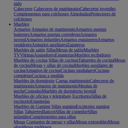
nido
Cabeceros
Cabeceros de matrimonio
Cabeceros juveniles
Complementos para colchones
Almohadas
Protectores de
colchones
Muebles
Armarios
Armarios de matrimonio
Armarios puertas
batientes
Armarios puertas correderas
Armarios
juvenil
Armarios infantiles
Armarios esquineros
Armarios
vestidores
Armarios auxiliares
Zapateros
Muebles de salón
Sillas
Mesas de salón
Muebles
TV
Vitrinas
Aparadores
Estanterias
Muebles recibidores
Muebles de cocina
Sillas de cocinas
Taburetes de cocina
Mesas
de cocina
Mesas y sillas de cocina
Muebles auxiliares de
cocina
Armarios de cocina
Cocinas modulares
Cocinas
completas
Cocinas a medida
Muebles de dormitorio
Camas matrimonio
Cabeceros de
matrimonio
Armarios de matrimonio
Mesitas de
noche
Comodas
Muebles de dormitorio juvenil
Muebles de oficina y teletrabajo
Escritorios
Sillas de
escritorio
Estanterías
Muebles de Gaming
Sillas gaming
Escritorios gaming
Sillas
Taburetes
Bancos
Sillas de comedor
Sillas
infantiles
Complementos para sillas
Mesas
Conjuntos de mesas y sillas
Mesas extensibles
Mesas
altas
Mesas multiusos