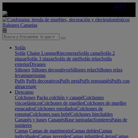
🔵Cambia tu electro con
-10% EXTRA
de descuento ☑️
AQUÍ
Baleares
Canarias
Sofás
Sofás
Chaise Longue
Rinconeras
Sofás cama
Sofás 2
plazas
Sofás 3 plazas
Sofás de piel
Sofás relax
Sofás
exterior
Divanes
Sillones
Sillones decorativos
Sillones relax
Sillones relax
levantapersonas
Puffs
Puffs decorativos
Puffs pera
Puffs reposapiés
Puffs con
almacenaje
Descanso
Colchones
Packs colchón y canapé
Colchones
viscoelásticos
Colchones de muelles
Colchones de muelles
ensacados
Colchones enrollados
Colchones de
espuma
Colchones para bebé
Colchones hinchables
Canapés y bases
Canapés
Base tapizadas
Somieres
Patas de
somieres
Camas
Camas de matrimonio
Camas dobles
Camas
individuales
Camas juveniles
Camas infantiles
Literas
Camas