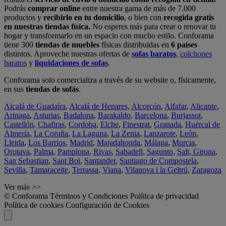
Podrás
comprar online
entre nuestra gama de más de 7.000
productos y
recibirlo en tu domicilio
, o bien con
recogida gratis
en nuestras tiendas física.
No esperes más para crear o renovar tu
hogar y transformarlo en un espacio con mucho estilo. Conforama
tiene 300
tiendas de muebles
físicas distribuidas en
6 países
distintos. Aproveche nuestras ofertas de
sofas baratos
,
colchones
baratos
y
liquidaciones de sofas
.
Conforama solo comercializa a través de su website o, físicamente,
en sus
tiendas de sofás
.
Alcalá de Guadaíra
,
Alcalá de Henares
,
Alcorcón
,
Alfafar
,
Alicante
,
Arinaga
,
Asturias
,
Badalona
,
Barakaldo
,
Barcelona
,
Burjassot
,
Castellón
,
Chafiras
,
Cordoba
,
Elche
,
Finestrat
,
Granada
,
Huércal de
Almería
,
La Coruña
,
La Laguna
,
La Zenia
,
Lanzarote
,
León
,
Lleida
,
Los Barrios
,
Madrid
,
Majadahonda
,
Málaga
,
Murcia
,
Orotava
,
Palma
,
Pamplona
,
Rivas
,
Sabadell
,
Sagunto
,
Salt, Girona
,
San Sebastian
,
Sant Boi
,
Santander
,
Santiago de Compostela
,
Sevilla
,
Tamaraceite
,
Terrassa
,
Viana
,
Vilanova i la Geltrú
,
Zaragoza
Ver más >>
© Conforama
Términos y Condiciones
Política de privacidad
Política de cookies
Configuración de Cookies