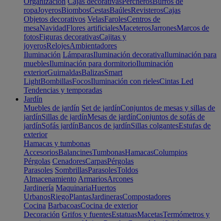
Organización
Cajas decorativas
Percheros
Burros de
ropa
Joyeros
Biombos
Cestas
Baúles
Revisteros
Cajas
Objetos decorativos
Velas
Faroles
Centros de
mesa
Navidad
Flores artificiales
Maceteros
Jarrones
Marcos de
fotos
Figuras decorativas
Cajitas y
joyeros
Relojes
Ambientadores
Iluminación
Lámparas
Iluminación decorativa
Iluminación para
muebles
Iluminación para dormitorio
Iluminación
exterior
Guirnaldas
Balizas
Smart
Light
Bombillas
Focos
Iluminación con rieles
Cintas Led
Tendencias y temporadas
Jardín
Muebles de jardín
Set de jardín
Conjuntos de mesas y sillas de
jardín
Sillas de jardín
Mesas de jardín
Conjuntos de sofás de
jardín
Sofás jardín
Bancos de jardín
Sillas colgantes
Estufas de
exterior
Hamacas y tumbonas
Accesorios
Balancines
Tumbonas
Hamacas
Columpios
Pérgolas
Cenadores
Carpas
Pérgolas
Parasoles
Sombrillas
Parasoles
Toldos
Almacenamiento
Armarios
Arcones
Jardinería
Maquinaria
Huertos
Urbanos
Riego
Plantas
Jardineras
Compostadores
Cocina
Barbacoas
Cocina de exterior
Decoración
Grifos y fuentes
Estatuas
Macetas
Termómetros y