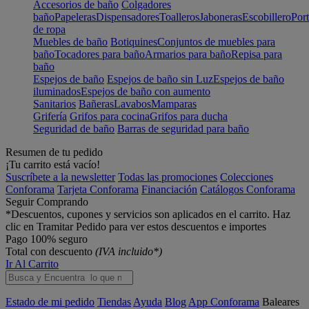
Accesorios de baño
Colgadores
baño
Papeleras
Dispensadores
Toalleros
Jaboneras
Escobillero
Port
de ropa
Muebles de baño
Botiquines
Conjuntos de muebles para
baño
Tocadores para baño
Armarios para baño
Repisa para
baño
Espejos de baño
Espejos de baño sin Luz
Espejos de baño
iluminados
Espejos de baño con aumento
Sanitarios
Bañeras
Lavabos
Mamparas
Grifería
Grifos para cocina
Grifos para ducha
Seguridad de baño
Barras de seguridad para baño
Resumen de tu pedido
¡Tu carrito está vacío!
Suscríbete a la newsletter
Todas las promociones
Colecciones
Conforama
Tarjeta Conforama
Financiación
Catálogos Conforama
Seguir Comprando
*Descuentos, cupones y servicios son aplicados en el carrito. Haz
clic en Tramitar Pedido para ver estos descuentos e importes
Pago 100% seguro
Total con descuento
(IVA incluido*)
Ir Al Carrito
Estado de mi pedido
Tiendas
Ayuda
Blog
App Conforama
Baleares