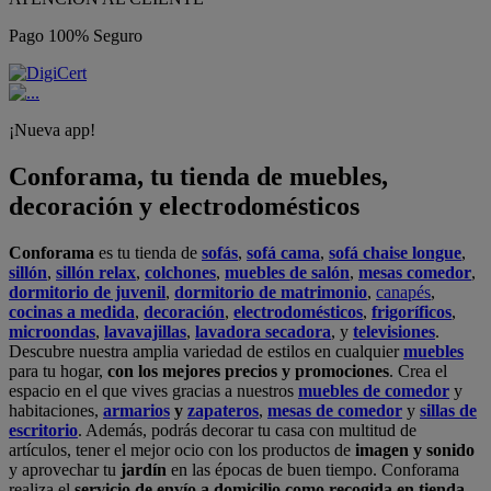
Pago 100% Seguro
¡Nueva app!
Conforama, tu tienda de muebles,
decoración y electrodomésticos
Conforama
es tu tienda de
sofás
,
sofá cama
,
sofá chaise longue
,
sillón
,
sillón relax
,
colchones
,
muebles de salón
,
mesas comedor
,
dormitorio de juvenil
,
dormitorio de matrimonio
,
canapés
,
cocinas a medida
,
decoración
,
electrodomésticos
,
frigoríficos
,
microondas
,
lavavajillas
,
lavadora secadora
, y
televisiones
.
Descubre nuestra amplia variedad de estilos en cualquier
muebles
para tu hogar,
con los mejores precios y promociones
. Crea el
espacio en el que vives gracias a nuestros
muebles de comedor
y
habitaciones,
armarios
y
zapateros
,
mesas de comedor
y
sillas de
escritorio
. Además, podrás decorar tu casa con multitud de
artículos, tener el mejor ocio con los productos de
imagen y sonido
y aprovechar tu
jardín
en las épocas de buen tiempo. Conforama
realiza el
servicio de envío a domicilio como recogida en tienda.