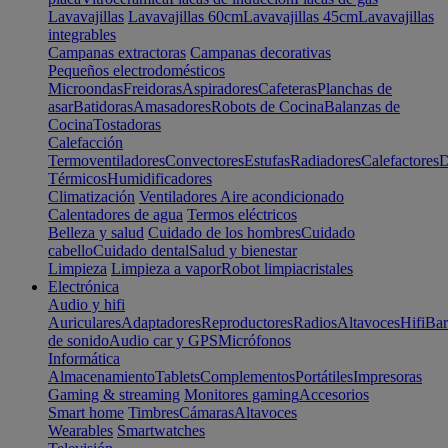
Lavavajillas
Lavavajillas 60cm
Lavavajillas 45cm
Lavavajillas
integrables
Campanas extractoras
Campanas decorativas
Pequeños electrodomésticos
Microondas
Freidoras
Aspiradores
Cafeteras
Planchas de
asar
Batidoras
Amasadores
Robots de Cocina
Balanzas de
Cocina
Tostadoras
Calefacción
Termoventiladores
Convectores
Estufas
Radiadores
Calefactores
D
Térmicos
Humidificadores
Climatización
Ventiladores
Aire acondicionado
Calentadores de agua
Termos eléctricos
Belleza y salud
Cuidado de los hombres
Cuidado
cabello
Cuidado dental
Salud y bienestar
Limpieza
Limpieza a vapor
Robot limpiacristales
Electrónica
Audio y hifi
Auriculares
Adaptadores
Reproductores
Radios
Altavoces
Hifi
Bar
de sonido
Audio car y GPS
Micrófonos
Informática
Almacenamiento
Tablets
Complementos
Portátiles
Impresoras
Gaming & streaming
Monitores gaming
Accesorios
Smart home
Timbres
Cámaras
Altavoces
Wearables
Smartwatches