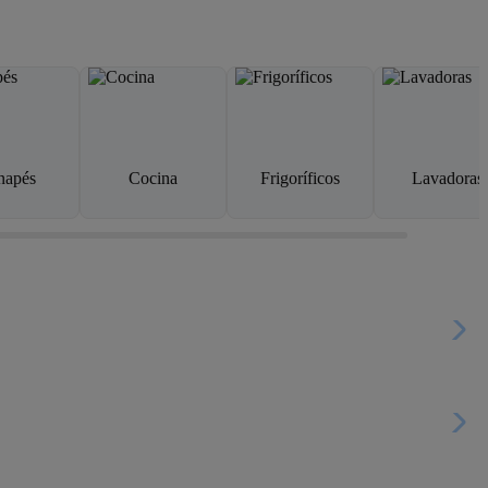
napés
Cocina
Frigoríficos
Lavadoras