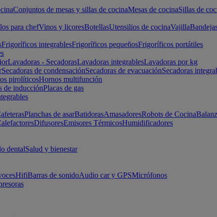
cina
Conjuntos de mesas y sillas de cocina
Mesas de cocina
Sillas de coc
los para chef
Vinos y licores
Botellas
Utensilios de cocina
Vajilla
Bandeja
s
Frigoríficos integrables
Frigoríficos pequeños
Frigoríficos portátiles
es
ior
Lavadoras - Secadoras
Lavadoras integrables
Lavadoras por kg
r
Secadoras de condensación
Secadoras de evacuación
Secadoras integra
s pirolíticos
Hornos multifunción
s de inducción
Placas de gas
ntegrables
afeteras
Planchas de asar
Batidoras
Amasadores
Robots de Cocina
Balanz
alefactores
Difusores
Emisores Térmicos
Humidificadores
o dental
Salud y bienestar
voces
Hifi
Barras de sonido
Audio car y GPS
Micrófonos
presoras