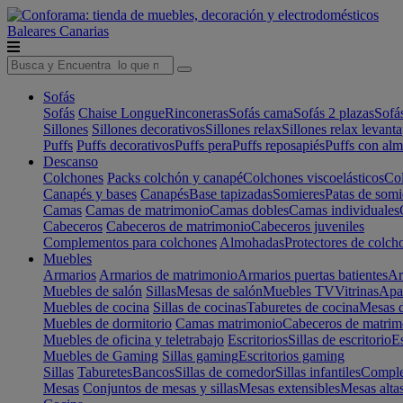
Baleares
Canarias
Sofás
Sofás
Chaise Longue
Rinconeras
Sofás cama
Sofás 2 plazas
Sofá
Sillones
Sillones decorativos
Sillones relax
Sillones relax levant
Puffs
Puffs decorativos
Puffs pera
Puffs reposapiés
Puffs con al
Descanso
Colchones
Packs colchón y canapé
Colchones viscoelásticos
Col
Canapés y bases
Canapés
Base tapizadas
Somieres
Patas de somi
Camas
Camas de matrimonio
Camas dobles
Camas individuales
Cabeceros
Cabeceros de matrimonio
Cabeceros juveniles
Complementos para colchones
Almohadas
Protectores de colch
Muebles
Armarios
Armarios de matrimonio
Armarios puertas batientes
Ar
Muebles de salón
Sillas
Mesas de salón
Muebles TV
Vitrinas
Apa
Muebles de cocina
Sillas de cocinas
Taburetes de cocina
Mesas d
Muebles de dormitorio
Camas matrimonio
Cabeceros de matrim
Muebles de oficina y teletrabajo
Escritorios
Sillas de escritorio
Es
Muebles de Gaming
Sillas gaming
Escritorios gaming
Sillas
Taburetes
Bancos
Sillas de comedor
Sillas infantiles
Complem
Mesas
Conjuntos de mesas y sillas
Mesas extensibles
Mesas alta