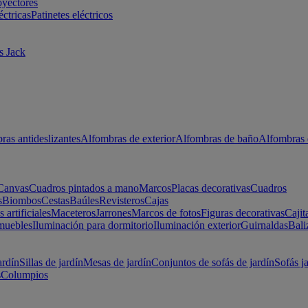
oyectores
éctricas
Patinetes eléctricos
s Jack
ras antideslizantes
Alfombras de exterior
Alfombras de baño
Alfombras 
Canvas
Cuadros pintados a mano
Marcos
Placas decorativas
Cuadros
s
Biombos
Cestas
Baúles
Revisteros
Cajas
s artificiales
Maceteros
Jarrones
Marcos de fotos
Figuras decorativas
Cajit
muebles
Iluminación para dormitorio
Iluminación exterior
Guirnaldas
Bali
ardín
Sillas de jardín
Mesas de jardín
Conjuntos de sofás de jardín
Sofás j
s
Columpios