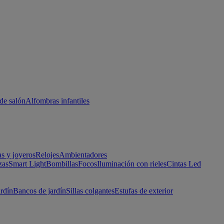
de salón
Alfombras infantiles
as y joyeros
Relojes
Ambientadores
zas
Smart Light
Bombillas
Focos
Iluminación con rieles
Cintas Led
ardín
Bancos de jardín
Sillas colgantes
Estufas de exterior