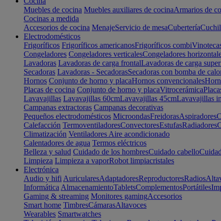
Cocina
Muebles de cocina
Muebles auxiliares de cocina
Armarios de co
Cocinas a medida
Accesorios de cocina
Menaje
Servicio de mesa
Cubertería
Cuchil
Electrodomésticos
Frigoríficos
Frigoríficos americanos
Frigoríficos combi
Vinoteca
Congeladores
Congeladores verticales
Congeladores horizontal
Lavadoras
Lavadoras de carga frontal
Lavadoras de carga super
Secadoras
Lavadoras - Secadoras
Secadoras con bomba de calo
Hornos
Conjunto de horno y placa
Hornos convencionales
Horno
Placas de cocina
Conjunto de horno y placa
Vitrocerámica
Placa
Lavavajillas
Lavavajillas 60cm
Lavavajillas 45cm
Lavavajillas i
Campanas extractoras
Campanas decorativas
Pequeños electrodomésticos
Microondas
Freidoras
Aspiradores
C
Calefacción
Termoventiladores
Convectores
Estufas
Radiadores
C
Climatización
Ventiladores
Aire acondicionado
Calentadores de agua
Termos eléctricos
Belleza y salud
Cuidado de los hombres
Cuidado cabello
Cuidad
Limpieza
Limpieza a vapor
Robot limpiacristales
Electrónica
Audio y hifi
Auriculares
Adaptadores
Reproductores
Radios
Alta
Informática
Almacenamiento
Tablets
Complementos
Portátiles
Im
Gaming & streaming
Monitores gaming
Accesorios
Smart home
Timbres
Cámaras
Altavoces
Wearables
Smartwatches