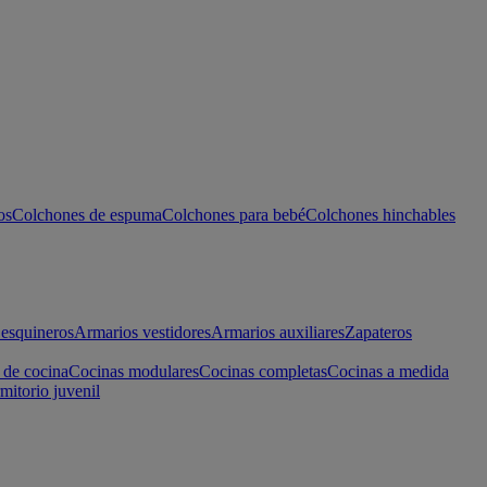
os
Colchones de espuma
Colchones para bebé
Colchones hinchables
esquineros
Armarios vestidores
Armarios auxiliares
Zapateros
 de cocina
Cocinas modulares
Cocinas completas
Cocinas a medida
mitorio juvenil