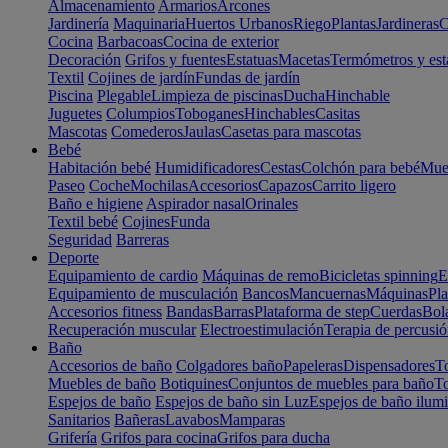
Almacenamiento
Armarios
Arcones
Jardinería
Maquinaria
Huertos Urbanos
Riego
Plantas
Jardineras
C
Cocina
Barbacoas
Cocina de exterior
Decoración
Grifos y fuentes
Estatuas
Macetas
Termómetros y est
Textil
Cojines de jardín
Fundas de jardín
Piscina
Plegable
Limpieza de piscinas
Ducha
Hinchable
Juguetes
Columpios
Toboganes
Hinchables
Casitas
Mascotas
Comederos
Jaulas
Casetas para mascotas
Bebé
Habitación bebé
Humidificadores
Cestas
Colchón para bebé
Mueb
Paseo
Coche
Mochilas
Accesorios
Capazos
Carrito ligero
Baño e higiene
Aspirador nasal
Orinales
Textil bebé
Cojines
Funda
Seguridad
Barreras
Deporte
Equipamiento de cardio
Máquinas de remo
Bicicletas spinning
E
Equipamiento de musculación
Bancos
Mancuernas
Máquinas
Pla
Accesorios fitness
Bandas
Barras
Plataforma de step
Cuerdas
Bola
Recuperación muscular
Electroestimulación
Terapia de percusi
Baño
Accesorios de baño
Colgadores baño
Papeleras
Dispensadores
To
Muebles de baño
Botiquines
Conjuntos de muebles para baño
To
Espejos de baño
Espejos de baño sin Luz
Espejos de baño ilum
Sanitarios
Bañeras
Lavabos
Mamparas
Grifería
Grifos para cocina
Grifos para ducha