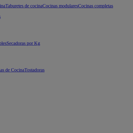
ina
Taburetes de cocina
Cocinas modulares
Cocinas completas
s
bles
Secadoras por Kg
as de Cocina
Tostadoras