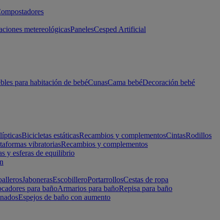
ompostadores
aciones metereológicas
Paneles
Cesped Artificial
les para habitación de bebé
Cunas
Cama bebé
Decoración bebé
lípticas
Bicicletas estáticas
Recambios y complementos
Cintas
Rodillos
taformas vibratorias
Recambios y complementos
s y esferas de equilibrio
ón
alleros
Jaboneras
Escobillero
Portarrollos
Cestas de ropa
cadores para baño
Armarios para baño
Repisa para baño
inados
Espejos de baño con aumento