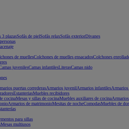
s 3 plazas
Sofás de piel
Sofás relax
Sofás exterior
Divanes
apersonas
macenaje
chones de muelles
Colchones de muelles ensacados
Colchones enrollad
eres
Camas juveniles
Camas infantiles
Literas
Camas nido
ones
marios puertas correderas
Armarios juvenil
Armarios infantiles
Armarios 
radores
Estanterias
Muebles recibidores
e cocina
Mesas y sillas de cocina
Muebles auxiliares de cocina
Armarios
onio
Armarios de matrimonio
Mesitas de noche
Comodas
Muebles de dor
tanterías
entos para sillas
s
Mesas multiusos