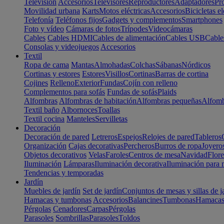
Televisión
Accesorios
Televisores
Reproductores
Adaptadores
Pr
Movilidad urbana
Karts
Motos eléctricas
Accesorios
Bicicletas el
Telefonía
Teléfonos fijos
Gadgets y complementos
Smartphones
Foto y vídeo
Cámaras de fotos
Trípodes
Videocámaras
Cables
Cables HDMI
Cables de alimentación
Cables USB
Cable
Consolas y videojuegos
Accesorios
Textil
Ropa de cama
Mantas
Almohadas
Colchas
Sábanas
Nórdicos
Cortinas y estores
Estores
Visillos
Cortinas
Barras de cortina
Cojines
Relleno
Exterior
Fundas
Cojín con relleno
Complementos para sofás
Fundas de sofás
Plaids
Alfombras
Alfombras de habitación
Alfombras pequeñas
Alfomb
Textil baño
Albornoces
Toallas
Textil cocina
Manteles
Servilletas
Decoración
Decoración de pared
Letreros
Espejos
Relojes de pared
Tableros
Organización
Cajas decorativas
Percheros
Burros de ropa
Joyero
Objetos decorativos
Velas
Faroles
Centros de mesa
Navidad
Flore
Iluminación
Lámparas
Iluminación decorativa
Iluminación para 
Tendencias y temporadas
Jardín
Muebles de jardín
Set de jardín
Conjuntos de mesas y sillas de j
Hamacas y tumbonas
Accesorios
Balancines
Tumbonas
Hamaca
Pérgolas
Cenadores
Carpas
Pérgolas
Parasoles
Sombrillas
Parasoles
Toldos