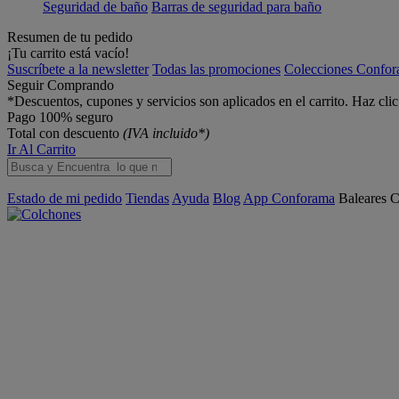
Seguridad de baño
Barras de seguridad para baño
Resumen de tu pedido
¡Tu carrito está vacío!
Suscríbete a la newsletter
Todas las promociones
Colecciones Confo
Seguir Comprando
*Descuentos, cupones y servicios son aplicados en el carrito. Haz cli
Pago 100% seguro
Total con descuento
(IVA incluido*)
Ir Al Carrito
Estado de mi pedido
Tiendas
Ayuda
Blog
App Conforama
Baleares
C