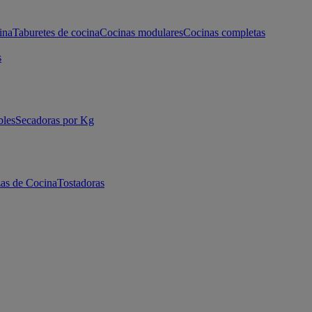
ina
Taburetes de cocina
Cocinas modulares
Cocinas completas
s
bles
Secadoras por Kg
as de Cocina
Tostadoras