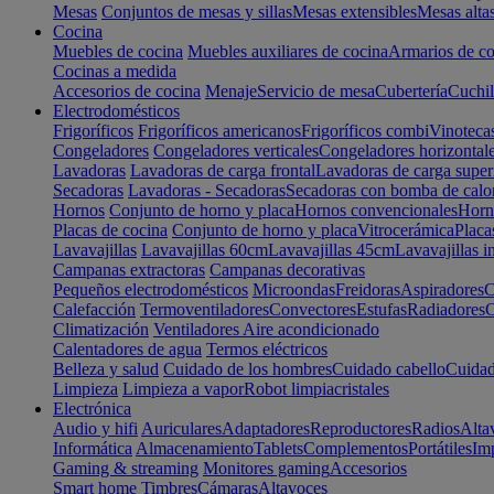
Mesas
Conjuntos de mesas y sillas
Mesas extensibles
Mesas alta
Cocina
Muebles de cocina
Muebles auxiliares de cocina
Armarios de co
Cocinas a medida
Accesorios de cocina
Menaje
Servicio de mesa
Cubertería
Cuchil
Electrodomésticos
Frigoríficos
Frigoríficos americanos
Frigoríficos combi
Vinoteca
Congeladores
Congeladores verticales
Congeladores horizontal
Lavadoras
Lavadoras de carga frontal
Lavadoras de carga super
Secadoras
Lavadoras - Secadoras
Secadoras con bomba de calo
Hornos
Conjunto de horno y placa
Hornos convencionales
Horno
Placas de cocina
Conjunto de horno y placa
Vitrocerámica
Placa
Lavavajillas
Lavavajillas 60cm
Lavavajillas 45cm
Lavavajillas i
Campanas extractoras
Campanas decorativas
Pequeños electrodomésticos
Microondas
Freidoras
Aspiradores
C
Calefacción
Termoventiladores
Convectores
Estufas
Radiadores
C
Climatización
Ventiladores
Aire acondicionado
Calentadores de agua
Termos eléctricos
Belleza y salud
Cuidado de los hombres
Cuidado cabello
Cuidad
Limpieza
Limpieza a vapor
Robot limpiacristales
Electrónica
Audio y hifi
Auriculares
Adaptadores
Reproductores
Radios
Alta
Informática
Almacenamiento
Tablets
Complementos
Portátiles
Im
Gaming & streaming
Monitores gaming
Accesorios
Smart home
Timbres
Cámaras
Altavoces