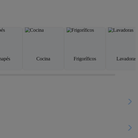
napés
Cocina
Frigoríficos
Lavadoras