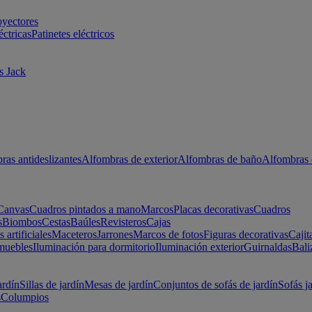
oyectores
éctricas
Patinetes eléctricos
s Jack
ras antideslizantes
Alfombras de exterior
Alfombras de baño
Alfombras 
Canvas
Cuadros pintados a mano
Marcos
Placas decorativas
Cuadros
s
Biombos
Cestas
Baúles
Revisteros
Cajas
s artificiales
Maceteros
Jarrones
Marcos de fotos
Figuras decorativas
Cajit
muebles
Iluminación para dormitorio
Iluminación exterior
Guirnaldas
Bali
ardín
Sillas de jardín
Mesas de jardín
Conjuntos de sofás de jardín
Sofás j
s
Columpios