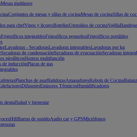
s
Mesas multiusos
cina
Conjuntos de mesas y sillas de cocina
Mesas de cocina
Sillas de coc
los para chef
Vinos y licores
Botellas
Utensilios de cocina
Vajilla
Bandeja
s
Frigoríficos integrables
Frigoríficos pequeños
Frigoríficos portátiles
es
ior
Lavadoras - Secadoras
Lavadoras integrables
Lavadoras por kg
r
Secadoras de condensación
Secadoras de evacuación
Secadoras integra
s pirolíticos
Hornos multifunción
s de inducción
Placas de gas
ntegrables
afeteras
Planchas de asar
Batidoras
Amasadores
Robots de Cocina
Balanz
alefactores
Difusores
Emisores Térmicos
Humidificadores
o dental
Salud y bienestar
voces
Hifi
Barras de sonido
Audio car y GPS
Micrófonos
presoras