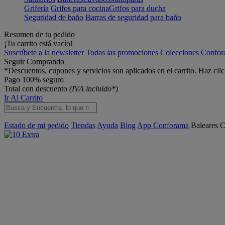
Grifería
Grifos para cocina
Grifos para ducha
Seguridad de baño
Barras de seguridad para baño
Resumen de tu pedido
¡Tu carrito está vacío!
Suscríbete a la newsletter
Todas las promociones
Colecciones Confo
Seguir Comprando
*Descuentos, cupones y servicios son aplicados en el carrito. Haz cli
Pago 100% seguro
Total con descuento
(IVA incluido*)
Ir Al Carrito
Estado de mi pedido
Tiendas
Ayuda
Blog
App Conforama
Baleares
C