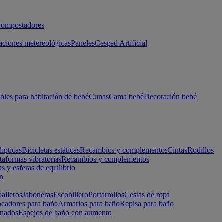
ompostadores
aciones metereológicas
Paneles
Cesped Artificial
les para habitación de bebé
Cunas
Cama bebé
Decoración bebé
lípticas
Bicicletas estáticas
Recambios y complementos
Cintas
Rodillos
taformas vibratorias
Recambios y complementos
s y esferas de equilibrio
ón
alleros
Jaboneras
Escobillero
Portarrollos
Cestas de ropa
cadores para baño
Armarios para baño
Repisa para baño
inados
Espejos de baño con aumento