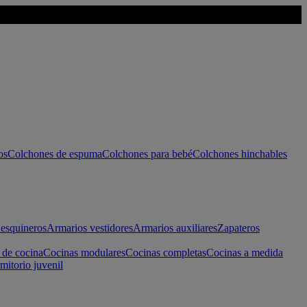
os
Colchones de espuma
Colchones para bebé
Colchones hinchables
esquineros
Armarios vestidores
Armarios auxiliares
Zapateros
 de cocina
Cocinas modulares
Cocinas completas
Cocinas a medida
mitorio juvenil