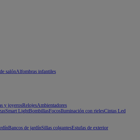
de salón
Alfombras infantiles
as y joyeros
Relojes
Ambientadores
zas
Smart Light
Bombillas
Focos
Iluminación con rieles
Cintas Led
ardín
Bancos de jardín
Sillas colgantes
Estufas de exterior