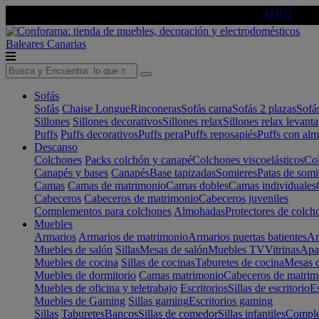
🔵Cambia tu electro con
-10% EXTRA
de descuento ☑️
AQUÍ
Baleares
Canarias
Sofás
Sofás
Chaise Longue
Rinconeras
Sofás cama
Sofás 2 plazas
Sofá
Sillones
Sillones decorativos
Sillones relax
Sillones relax levant
Puffs
Puffs decorativos
Puffs pera
Puffs reposapiés
Puffs con al
Descanso
Colchones
Packs colchón y canapé
Colchones viscoelásticos
Col
Canapés y bases
Canapés
Base tapizadas
Somieres
Patas de somi
Camas
Camas de matrimonio
Camas dobles
Camas individuales
Cabeceros
Cabeceros de matrimonio
Cabeceros juveniles
Complementos para colchones
Almohadas
Protectores de colch
Muebles
Armarios
Armarios de matrimonio
Armarios puertas batientes
Ar
Muebles de salón
Sillas
Mesas de salón
Muebles TV
Vitrinas
Apa
Muebles de cocina
Sillas de cocinas
Taburetes de cocina
Mesas d
Muebles de dormitorio
Camas matrimonio
Cabeceros de matrim
Muebles de oficina y teletrabajo
Escritorios
Sillas de escritorio
Es
Muebles de Gaming
Sillas gaming
Escritorios gaming
Sillas
Taburetes
Bancos
Sillas de comedor
Sillas infantiles
Complem