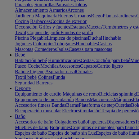
Parasoles
Sombrillas
Parasoles
Toldos
Almacenamiento
Armarios
Arcones
Jardinería
Maquinaria
Huertos Urbanos
Riego
Plantas
Jardineras
C
Cocina
Barbacoas
Cocina de exterior
Decoración
Grifos y fuentes
Estatuas
Macetas
Termómetros y est
Textil
Cojines de jardín
Fundas de jardín
Piscina
Plegable
Limpieza de piscinas
Ducha
Hinchable
Juguetes
Columpios
Toboganes
Hinchables
Casitas
Mascotas
Comederos
Jaulas
Casetas para mascotas
Bebé
Habitación bebé
Humidificadores
Cestas
Colchón para bebé
Mueb
Paseo
Coche
Mochilas
Accesorios
Capazos
Carrito ligero
Baño e higiene
Aspirador nasal
Orinales
Textil bebé
Cojines
Funda
Seguridad
Barreras
Deporte
Equipamiento de cardio
Máquinas de remo
Bicicletas spinning
E
Equipamiento de musculación
Bancos
Mancuernas
Máquinas
Pla
Accesorios fitness
Bandas
Barras
Plataforma de step
Cuerdas
Bola
Recuperación muscular
Electroestimulación
Terapia de percusi
Baño
Accesorios de baño
Colgadores baño
Papeleras
Dispensadores
To
Muebles de baño
Botiquines
Conjuntos de muebles para baño
To
Espejos de baño
Espejos de baño sin Luz
Espejos de baño ilum
Sanitarios
Bañeras
Lavabos
Mamparas