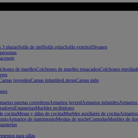
s 3 plazas
Sofás de piel
Sofás relax
Sofás exterior
Divanes
apersonas
macenaje
chones de muelles
Colchones de muelles ensacados
Colchones enrollad
eres
Camas juveniles
Camas infantiles
Literas
Camas nido
ones
marios puertas correderas
Armarios juvenil
Armarios infantiles
Armarios 
radores
Estanterias
Muebles recibidores
e cocina
Mesas y sillas de cocina
Muebles auxiliares de cocina
Armarios
onio
Armarios de matrimonio
Mesitas de noche
Comodas
Muebles de dor
tanterías
entos para sillas