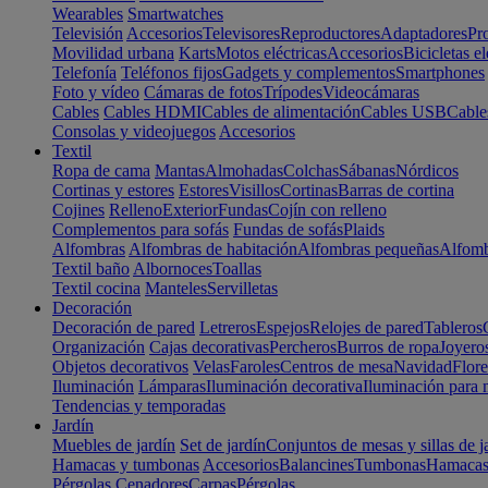
Wearables
Smartwatches
Televisión
Accesorios
Televisores
Reproductores
Adaptadores
Pr
Movilidad urbana
Karts
Motos eléctricas
Accesorios
Bicicletas el
Telefonía
Teléfonos fijos
Gadgets y complementos
Smartphones
Foto y vídeo
Cámaras de fotos
Trípodes
Videocámaras
Cables
Cables HDMI
Cables de alimentación
Cables USB
Cable
Consolas y videojuegos
Accesorios
Textil
Ropa de cama
Mantas
Almohadas
Colchas
Sábanas
Nórdicos
Cortinas y estores
Estores
Visillos
Cortinas
Barras de cortina
Cojines
Relleno
Exterior
Fundas
Cojín con relleno
Complementos para sofás
Fundas de sofás
Plaids
Alfombras
Alfombras de habitación
Alfombras pequeñas
Alfomb
Textil baño
Albornoces
Toallas
Textil cocina
Manteles
Servilletas
Decoración
Decoración de pared
Letreros
Espejos
Relojes de pared
Tableros
Organización
Cajas decorativas
Percheros
Burros de ropa
Joyero
Objetos decorativos
Velas
Faroles
Centros de mesa
Navidad
Flore
Iluminación
Lámparas
Iluminación decorativa
Iluminación para 
Tendencias y temporadas
Jardín
Muebles de jardín
Set de jardín
Conjuntos de mesas y sillas de j
Hamacas y tumbonas
Accesorios
Balancines
Tumbonas
Hamaca
Pérgolas
Cenadores
Carpas
Pérgolas