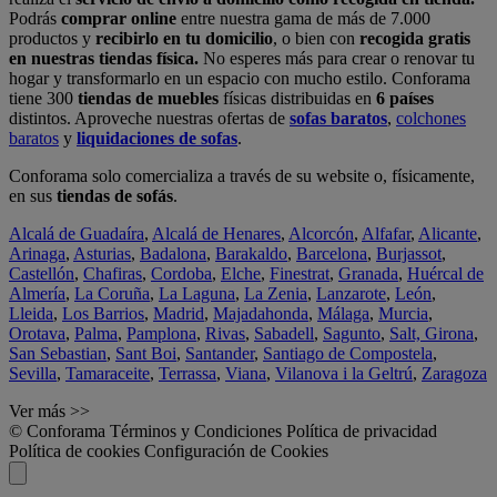
Podrás
comprar online
entre nuestra gama de más de 7.000
productos y
recibirlo en tu domicilio
, o bien con
recogida gratis
en nuestras tiendas física.
No esperes más para crear o renovar tu
hogar y transformarlo en un espacio con mucho estilo. Conforama
tiene 300
tiendas de muebles
físicas distribuidas en
6 países
distintos. Aproveche nuestras ofertas de
sofas baratos
,
colchones
baratos
y
liquidaciones de sofas
.
Conforama solo comercializa a través de su website o, físicamente,
en sus
tiendas de sofás
.
Alcalá de Guadaíra
,
Alcalá de Henares
,
Alcorcón
,
Alfafar
,
Alicante
,
Arinaga
,
Asturias
,
Badalona
,
Barakaldo
,
Barcelona
,
Burjassot
,
Castellón
,
Chafiras
,
Cordoba
,
Elche
,
Finestrat
,
Granada
,
Huércal de
Almería
,
La Coruña
,
La Laguna
,
La Zenia
,
Lanzarote
,
León
,
Lleida
,
Los Barrios
,
Madrid
,
Majadahonda
,
Málaga
,
Murcia
,
Orotava
,
Palma
,
Pamplona
,
Rivas
,
Sabadell
,
Sagunto
,
Salt, Girona
,
San Sebastian
,
Sant Boi
,
Santander
,
Santiago de Compostela
,
Sevilla
,
Tamaraceite
,
Terrassa
,
Viana
,
Vilanova i la Geltrú
,
Zaragoza
Ver más >>
© Conforama
Términos y Condiciones
Política de privacidad
Política de cookies
Configuración de Cookies