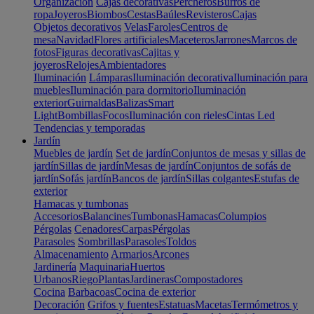
Organización
Cajas decorativas
Percheros
Burros de
ropa
Joyeros
Biombos
Cestas
Baúles
Revisteros
Cajas
Objetos decorativos
Velas
Faroles
Centros de
mesa
Navidad
Flores artificiales
Maceteros
Jarrones
Marcos de
fotos
Figuras decorativas
Cajitas y
joyeros
Relojes
Ambientadores
Iluminación
Lámparas
Iluminación decorativa
Iluminación para
muebles
Iluminación para dormitorio
Iluminación
exterior
Guirnaldas
Balizas
Smart
Light
Bombillas
Focos
Iluminación con rieles
Cintas Led
Tendencias y temporadas
Jardín
Muebles de jardín
Set de jardín
Conjuntos de mesas y sillas de
jardín
Sillas de jardín
Mesas de jardín
Conjuntos de sofás de
jardín
Sofás jardín
Bancos de jardín
Sillas colgantes
Estufas de
exterior
Hamacas y tumbonas
Accesorios
Balancines
Tumbonas
Hamacas
Columpios
Pérgolas
Cenadores
Carpas
Pérgolas
Parasoles
Sombrillas
Parasoles
Toldos
Almacenamiento
Armarios
Arcones
Jardinería
Maquinaria
Huertos
Urbanos
Riego
Plantas
Jardineras
Compostadores
Cocina
Barbacoas
Cocina de exterior
Decoración
Grifos y fuentes
Estatuas
Macetas
Termómetros y