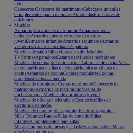
nido
Cabeceros
Cabeceros de matrimonio
Cabeceros juveniles
Complementos para colchones
Almohadas
Protectores de
colchones
Muebles
Armarios
Armarios de matrimonio
Armarios puertas
batientes
Armarios puertas correderas
Armarios
juvenil
Armarios infantiles
Armarios esquineros
Armarios
vestidores
Armarios auxiliares
Zapateros
Muebles de salón
Sillas
Mesas de salón
Muebles
TV
Vitrinas
Aparadores
Estanterias
Muebles recibidores
Muebles de cocina
Sillas de cocinas
Taburetes de cocina
Mesas
de cocina
Mesas y sillas de cocina
Muebles auxiliares de
cocina
Armarios de cocina
Cocinas modulares
Cocinas
completas
Cocinas a medida
Muebles de dormitorio
Camas matrimonio
Cabeceros de
matrimonio
Armarios de matrimonio
Mesitas de
noche
Comodas
Muebles de dormitorio juvenil
Muebles de oficina y teletrabajo
Escritorios
Sillas de
escritorio
Estanterías
Muebles de Gaming
Sillas gaming
Escritorios gaming
Sillas
Taburetes
Bancos
Sillas de comedor
Sillas
infantiles
Complementos para sillas
Mesas
Conjuntos de mesas y sillas
Mesas extensibles
Mesas
altas
Mesas multiusos