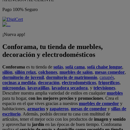
Pago 100% Seguro
¡Nueva app!
Conforama, tu tienda de muebles,
decoración y electrodomésticos
Conforama
es tu tienda de
sofás
,
sofá cama
,
sofá chaise longue
,
sillón
,
sillón relax
,
colchones
,
muebles de salón
,
mesas comedor
,
dormitorio de juvenil
,
dormitorio de matrimonio
,
canapés
,
cocinas a medida
,
decoración
,
electrodomésticos
,
frigoríficos
,
microondas
,
lavavajillas
,
lavadora secadora
, y
televisiones
.
Descubre nuestra amplia variedad de estilos en cualquier
muebles
para tu hogar,
con los mejores precios y promociones
. Crea el
espacio en el que vives gracias a nuestros
muebles de comedor
y
habitaciones,
armarios
y
zapateros
,
mesas de comedor
y
sillas de
escritorio
. Además, podrás decorar tu casa con multitud de
artículos, tener el mejor ocio con los productos de
imagen y sonido
y aprovechar tu
jardín
en las épocas de buen tiempo. Conforama
realiza el
servicio de envío a domicilio como recogida en tienda.