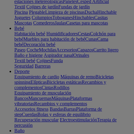
estaciones metereológicas
Paneles
Cesped Artificial
Textil
Cojines de jardín
Fundas de jardín
Piscina
Plegable
Limpieza de piscinas
Ducha
Hinchable
Juguetes
Columpios
Toboganes
Hinchables
Casitas
Mascotas
Comederos
Jaulas
Casetas para mascotas
Bebé
Habitación bebé
Humidificadores
Cestas
Colchón para
bebé
Muebles para habitación de bebé
Cunas
Cama
bebé
Decoración bebé
Paseo
Coche
Mochilas
Accesorios
Capazos
Carrito ligero
Baño e higiene
Aspirador nasal
Orinales
Textil bebé
Cojines
Funda
Seguridad
Barreras
Deporte
Equipamiento de cardio
Máquinas de remo
Bicicletas
spinning
Elípticas
Bicicletas estáticas
Recambios y
complementos
Cintas
Rodillos
Equipamiento de musculación
Bancos
Mancuernas
Máquinas
Plataformas
vibratorias
Recambios y complementos
Accesorios fitness
Bandas
Barras
Plataforma de
step
Cuerdas
Bolas y esferas de equilibrio
Recuperación muscular
Electroestimulación
Terapia de
percusión
Baño