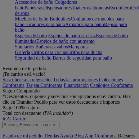
Accesorios de baño
Colgadores
baño
Papeleras
Dispensadores
Toalleros
Jaboneras
Escobillero
Port
de ropa
Muebles de baño
Botiquines
Conjuntos de muebles para
baño
Tocadores para baño
Armarios para baño
Repisa para
baño
Espejos de baño
Espejos de baño sin Luz
Espejos de baño
iluminados
Espejos de baño con aumento
Sanitarios
Bañeras
Lavabos
Mamparas
Grifería
Grifos para cocina
Grifos para ducha
Seguridad de baño
Barras de seguridad para baño
Resumen de tu pedido
¡Tu carrito está vacío!
Suscríbete a la newsletter
Todas las promociones
Colecciones
Conforama
Tarjeta Conforama
Financiación
Catálogos Conforama
Seguir Comprando
*Descuentos, cupones y servicios son aplicados en el carrito. Haz
clic en Tramitar Pedido para ver estos descuentos e importes
Pago 100% seguro
Total con descuento
(IVA incluido*)
Ir Al Carrito
Estado de mi pedido
Tiendas
Ayuda
Blog
App Conforama
Baleares