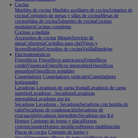
Cocina
Muebles de cocina
Muebles auxiliares de cocina
Armarios de
cocina
Conjuntos de mesas y sillas de cocina
Mesas de
cocina
Sillas de cocina
Taburetes de cocina
Cocinas
modulares
Cocinas completas
Cocinas a medida
Accesorios de cocina
Menaje
Servicio de
mesa
Cubertería
Cuchillos para chef
Vinos y
licores
Botellas
Utensilios de cocina
Vajilla
Bandejas
Electrodomésticos
Frigoríficos
Frigoríficos americanos
Frigoríficos
combi
Vinotecas
Frigoríficos integrables
Frigoríficos
pequeños
Frigoríficos portátiles
Congeladores
Congeladores verticales
Congeladores
horizontales
Lavadoras
Lavadoras de carga frontal
Lavadoras de carga
superior
Lavadoras - Secadoras
Lavadoras
integrables
Lavadoras por kg
Secadoras
Lavadoras - Secadoras
Secadoras con bomba de
calor
Secadoras de condensación
Secadoras de
evacuación
Secadoras integrables
Secadoras por Kg
Hornos
Conjunto de horno y placa
Hornos
convencionales
Hornos pirolíticos
Hornos multifunción
Placas de cocina
Conjunto de horno y
placa
Vitrocerámica
Placas de inducción
Placas de gas