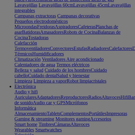
Lavavajillas
Lavavajillas 60cm
Lavavajillas 45cm
Lavavajillas
integrables
Campanas extractoras
Campanas decorativas
Pequeños electrodomésticos
Microondas
Freidoras
Aspiradores
Cafeteras
Planchas de
asar
Batidoras
Amasadores
Robots de Cocina
Balanzas de
Cocina
Tostadoras
Calefacción
Termoventiladores
Convectores
Estufas
Radiadores
Calefactores
D
Térmicos
Humidificadores
Climatización
Ventiladores
Aire acondicionado
Calentadores de agua
Termos eléctricos
Belleza y salud
Cuidado de los hombres
Cuidado
cabello
Cuidado dental
Salud y bienestar
Limpieza
Limpieza a vapor
Robot limpiacristales
Electrónica
Audio y hifi
Auriculares
Adaptadores
Reproductores
Radios
Altavoces
Hifi
Bar
de sonido
Audio car y GPS
Micrófonos
Informática
Almacenamiento
Tablets
Complementos
Portátiles
Impresoras
Gaming & streaming
Monitores gaming
Accesorios
Smart home
Timbres
Cámaras
Altavoces
Wearables
Smartwatches