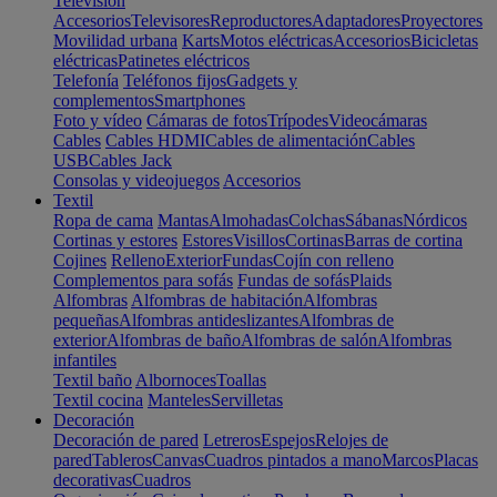
Televisión
Accesorios
Televisores
Reproductores
Adaptadores
Proyectores
Movilidad urbana
Karts
Motos eléctricas
Accesorios
Bicicletas
eléctricas
Patinetes eléctricos
Telefonía
Teléfonos fijos
Gadgets y
complementos
Smartphones
Foto y vídeo
Cámaras de fotos
Trípodes
Videocámaras
Cables
Cables HDMI
Cables de alimentación
Cables
USB
Cables Jack
Consolas y videojuegos
Accesorios
Textil
Ropa de cama
Mantas
Almohadas
Colchas
Sábanas
Nórdicos
Cortinas y estores
Estores
Visillos
Cortinas
Barras de cortina
Cojines
Relleno
Exterior
Fundas
Cojín con relleno
Complementos para sofás
Fundas de sofás
Plaids
Alfombras
Alfombras de habitación
Alfombras
pequeñas
Alfombras antideslizantes
Alfombras de
exterior
Alfombras de baño
Alfombras de salón
Alfombras
infantiles
Textil baño
Albornoces
Toallas
Textil cocina
Manteles
Servilletas
Decoración
Decoración de pared
Letreros
Espejos
Relojes de
pared
Tableros
Canvas
Cuadros pintados a mano
Marcos
Placas
decorativas
Cuadros