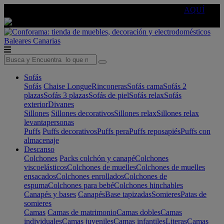
🔵Cambia tu electro con
-10% EXTRA
de descuento ☑️
AQUÍ
Baleares
Canarias
Sofás
Sofás
Chaise Longue
Rinconeras
Sofás cama
Sofás 2
plazas
Sofás 3 plazas
Sofás de piel
Sofás relax
Sofás
exterior
Divanes
Sillones
Sillones decorativos
Sillones relax
Sillones relax
levantapersonas
Puffs
Puffs decorativos
Puffs pera
Puffs reposapiés
Puffs con
almacenaje
Descanso
Colchones
Packs colchón y canapé
Colchones
viscoelásticos
Colchones de muelles
Colchones de muelles
ensacados
Colchones enrollados
Colchones de
espuma
Colchones para bebé
Colchones hinchables
Canapés y bases
Canapés
Base tapizadas
Somieres
Patas de
somieres
Camas
Camas de matrimonio
Camas dobles
Camas
individuales
Camas juveniles
Camas infantiles
Literas
Camas