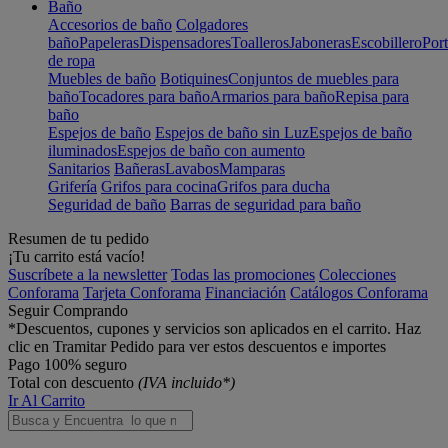
Baño
Accesorios de baño
Colgadores
baño
Papeleras
Dispensadores
Toalleros
Jaboneras
Escobillero
Port
de ropa
Muebles de baño
Botiquines
Conjuntos de muebles para
baño
Tocadores para baño
Armarios para baño
Repisa para
baño
Espejos de baño
Espejos de baño sin Luz
Espejos de baño
iluminados
Espejos de baño con aumento
Sanitarios
Bañeras
Lavabos
Mamparas
Grifería
Grifos para cocina
Grifos para ducha
Seguridad de baño
Barras de seguridad para baño
Resumen de tu pedido
¡Tu carrito está vacío!
Suscríbete a la newsletter
Todas las promociones
Colecciones
Conforama
Tarjeta Conforama
Financiación
Catálogos Conforama
Seguir Comprando
*Descuentos, cupones y servicios son aplicados en el carrito. Haz
clic en Tramitar Pedido para ver estos descuentos e importes
Pago 100% seguro
Total con descuento
(IVA incluido*)
Ir Al Carrito