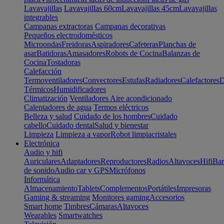
Lavavajillas
Lavavajillas 60cm
Lavavajillas 45cm
Lavavajillas
integrables
Campanas extractoras
Campanas decorativas
Pequeños electrodomésticos
Microondas
Freidoras
Aspiradores
Cafeteras
Planchas de
asar
Batidoras
Amasadores
Robots de Cocina
Balanzas de
Cocina
Tostadoras
Calefacción
Termoventiladores
Convectores
Estufas
Radiadores
Calefactores
D
Térmicos
Humidificadores
Climatización
Ventiladores
Aire acondicionado
Calentadores de agua
Termos eléctricos
Belleza y salud
Cuidado de los hombres
Cuidado
cabello
Cuidado dental
Salud y bienestar
Limpieza
Limpieza a vapor
Robot limpiacristales
Electrónica
Audio y hifi
Auriculares
Adaptadores
Reproductores
Radios
Altavoces
Hifi
Bar
de sonido
Audio car y GPS
Micrófonos
Informática
Almacenamiento
Tablets
Complementos
Portátiles
Impresoras
Gaming & streaming
Monitores gaming
Accesorios
Smart home
Timbres
Cámaras
Altavoces
Wearables
Smartwatches