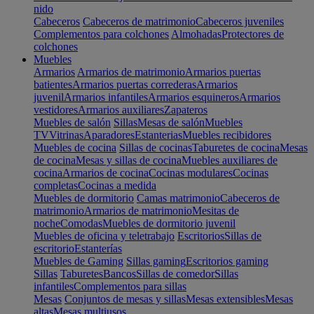
nido
Cabeceros
Cabeceros de matrimonio
Cabeceros juveniles
Complementos para colchones
Almohadas
Protectores de
colchones
Muebles
Armarios
Armarios de matrimonio
Armarios puertas
batientes
Armarios puertas correderas
Armarios
juvenil
Armarios infantiles
Armarios esquineros
Armarios
vestidores
Armarios auxiliares
Zapateros
Muebles de salón
Sillas
Mesas de salón
Muebles
TV
Vitrinas
Aparadores
Estanterias
Muebles recibidores
Muebles de cocina
Sillas de cocinas
Taburetes de cocina
Mesas
de cocina
Mesas y sillas de cocina
Muebles auxiliares de
cocina
Armarios de cocina
Cocinas modulares
Cocinas
completas
Cocinas a medida
Muebles de dormitorio
Camas matrimonio
Cabeceros de
matrimonio
Armarios de matrimonio
Mesitas de
noche
Comodas
Muebles de dormitorio juvenil
Muebles de oficina y teletrabajo
Escritorios
Sillas de
escritorio
Estanterías
Muebles de Gaming
Sillas gaming
Escritorios gaming
Sillas
Taburetes
Bancos
Sillas de comedor
Sillas
infantiles
Complementos para sillas
Mesas
Conjuntos de mesas y sillas
Mesas extensibles
Mesas
altas
Mesas multiusos