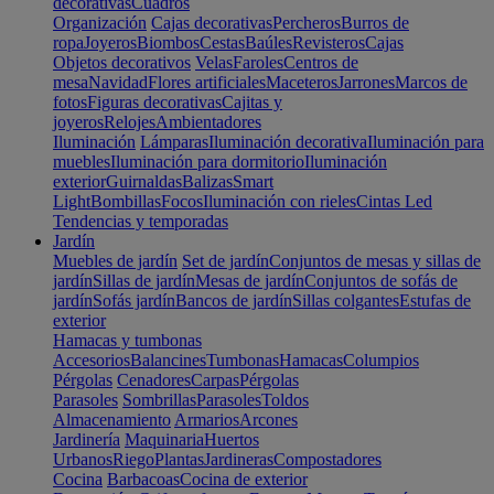
decorativas
Cuadros
Organización
Cajas decorativas
Percheros
Burros de
ropa
Joyeros
Biombos
Cestas
Baúles
Revisteros
Cajas
Objetos decorativos
Velas
Faroles
Centros de
mesa
Navidad
Flores artificiales
Maceteros
Jarrones
Marcos de
fotos
Figuras decorativas
Cajitas y
joyeros
Relojes
Ambientadores
Iluminación
Lámparas
Iluminación decorativa
Iluminación para
muebles
Iluminación para dormitorio
Iluminación
exterior
Guirnaldas
Balizas
Smart
Light
Bombillas
Focos
Iluminación con rieles
Cintas Led
Tendencias y temporadas
Jardín
Muebles de jardín
Set de jardín
Conjuntos de mesas y sillas de
jardín
Sillas de jardín
Mesas de jardín
Conjuntos de sofás de
jardín
Sofás jardín
Bancos de jardín
Sillas colgantes
Estufas de
exterior
Hamacas y tumbonas
Accesorios
Balancines
Tumbonas
Hamacas
Columpios
Pérgolas
Cenadores
Carpas
Pérgolas
Parasoles
Sombrillas
Parasoles
Toldos
Almacenamiento
Armarios
Arcones
Jardinería
Maquinaria
Huertos
Urbanos
Riego
Plantas
Jardineras
Compostadores
Cocina
Barbacoas
Cocina de exterior