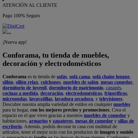
ATENCIÓN AL CLIENTE
Pago 100% Seguro
¡Nueva app!
Conforama, tu tienda de muebles,
decoración y electrodomésticos
Conforama
es tu tienda de
sofás
,
sofá cama
,
sofá chaise longue
,
sillón
,
sillón relax
,
colchones
,
muebles de salón
,
mesas comedor
,
dormitorio de juvenil
,
dormitorio de matrimonio
,
canapés
,
cocinas a medida
,
decoración
,
electrodomésticos
,
frigoríficos
,
microondas
,
lavavajillas
,
lavadora secadora
, y
televisiones
.
Descubre nuestra amplia variedad de estilos en cualquier
muebles
para tu hogar,
con los mejores precios y promociones
. Crea el
espacio en el que vives gracias a nuestros
muebles de comedor
y
habitaciones,
armarios
y
zapateros
,
mesas de comedor
y
sillas de
escritorio
. Además, podrás decorar tu casa con multitud de
artículos, tener el mejor ocio con los productos de
imagen y sonido
y aprovechar tu
jardín
en las épocas de buen tiempo. Conforama