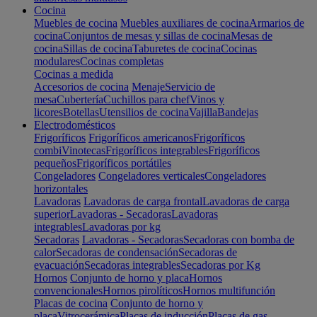
Cocina
Muebles de cocina
Muebles auxiliares de cocina
Armarios de
cocina
Conjuntos de mesas y sillas de cocina
Mesas de
cocina
Sillas de cocina
Taburetes de cocina
Cocinas
modulares
Cocinas completas
Cocinas a medida
Accesorios de cocina
Menaje
Servicio de
mesa
Cubertería
Cuchillos para chef
Vinos y
licores
Botellas
Utensilios de cocina
Vajilla
Bandejas
Electrodomésticos
Frigoríficos
Frigoríficos americanos
Frigoríficos
combi
Vinotecas
Frigoríficos integrables
Frigoríficos
pequeños
Frigoríficos portátiles
Congeladores
Congeladores verticales
Congeladores
horizontales
Lavadoras
Lavadoras de carga frontal
Lavadoras de carga
superior
Lavadoras - Secadoras
Lavadoras
integrables
Lavadoras por kg
Secadoras
Lavadoras - Secadoras
Secadoras con bomba de
calor
Secadoras de condensación
Secadoras de
evacuación
Secadoras integrables
Secadoras por Kg
Hornos
Conjunto de horno y placa
Hornos
convencionales
Hornos pirolíticos
Hornos multifunción
Placas de cocina
Conjunto de horno y
placa
Vitrocerámica
Placas de inducción
Placas de gas