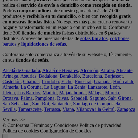
realiza el
servicio de envío a domicilio como recogida en tienda.
Podrás
comprar online
entre nuestra gama de más de 7.000
productos y
recibirlo en tu domicilio
, o bien con
recogida gratis
en nuestras tiendas física.
No esperes más para crear o renovar tu
hogar y transformarlo en un espacio con mucho estilo. Conforama
tiene 300
tiendas de muebles
físicas distribuidas en
6 países
distintos. Aproveche nuestras ofertas de
sofas baratos
,
colchones
baratos
y
liquidaciones de sofas
.
Conforama solo comercializa a través de su website o, físicamente,
en sus
tiendas de sofás
.
Alcalá de Guadaíra
,
Alcalá de Henares
,
Alcorcón
,
Alfafar
,
Alicante
,
Arinaga
,
Asturias
,
Badalona
,
Barakaldo
,
Barcelona
,
Burjassot
,
Castellón
,
Chafiras
,
Cordoba
,
Elche
,
Finestrat
,
Granada
,
Huércal de
Almería
,
La Coruña
,
La Laguna
,
La Zenia
,
Lanzarote
,
León
,
Lleida
,
Los Barrios
,
Madrid
,
Majadahonda
,
Málaga
,
Murcia
,
Orotava
,
Palma
,
Pamplona
,
Rivas
,
Sabadell
,
Sagunto
,
Salt, Girona
,
San Sebastian
,
Sant Boi
,
Santander
,
Santiago de Compostela
,
Sevilla
,
Tamaraceite
,
Terrassa
,
Viana
,
Vilanova i la Geltrú
,
Zaragoza
Ver más >>
© Conforama
Términos y Condiciones
Política de privacidad
Política de cookies
Configuración de Cookies