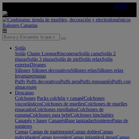
🔵Cambia tu electro con
-10% EXTRA
de descuento ☑️
AQUÍ
Baleares
Canarias
Sofás
Sofás
Chaise Longue
Rinconeras
Sofás cama
Sofás 2
plazas
Sofás 3 plazas
Sofás de piel
Sofás relax
Sofás
exterior
Divanes
Sillones
Sillones decorativos
Sillones relax
Sillones relax
levantapersonas
Puffs
Puffs decorativos
Puffs pera
Puffs reposapiés
Puffs con
almacenaje
Descanso
Colchones
Packs colchón y canapé
Colchones
viscoelásticos
Colchones de muelles
Colchones de muelles
ensacados
Colchones enrollados
Colchones de
espuma
Colchones para bebé
Colchones hinchables
Canapés y bases
Canapés
Base tapizadas
Somieres
Patas de
somieres
Camas
Camas de matrimonio
Camas dobles
Camas
individuales
Camas juveniles
Camas infantiles
Literas
Camas