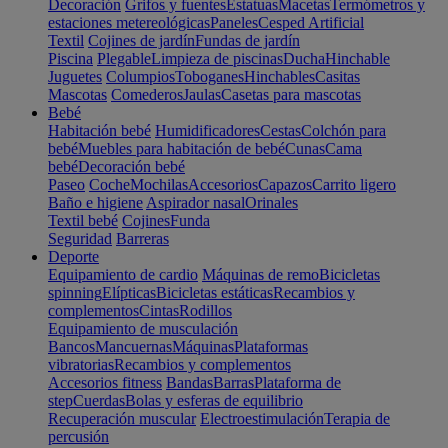
Decoración
Grifos y fuentes
Estatuas
Macetas
Termómetros y
estaciones metereológicas
Paneles
Cesped Artificial
Textil
Cojines de jardín
Fundas de jardín
Piscina
Plegable
Limpieza de piscinas
Ducha
Hinchable
Juguetes
Columpios
Toboganes
Hinchables
Casitas
Mascotas
Comederos
Jaulas
Casetas para mascotas
Bebé
Habitación bebé
Humidificadores
Cestas
Colchón para
bebé
Muebles para habitación de bebé
Cunas
Cama
bebé
Decoración bebé
Paseo
Coche
Mochilas
Accesorios
Capazos
Carrito ligero
Baño e higiene
Aspirador nasal
Orinales
Textil bebé
Cojines
Funda
Seguridad
Barreras
Deporte
Equipamiento de cardio
Máquinas de remo
Bicicletas
spinning
Elípticas
Bicicletas estáticas
Recambios y
complementos
Cintas
Rodillos
Equipamiento de musculación
Bancos
Mancuernas
Máquinas
Plataformas
vibratorias
Recambios y complementos
Accesorios fitness
Bandas
Barras
Plataforma de
step
Cuerdas
Bolas y esferas de equilibrio
Recuperación muscular
Electroestimulación
Terapia de
percusión