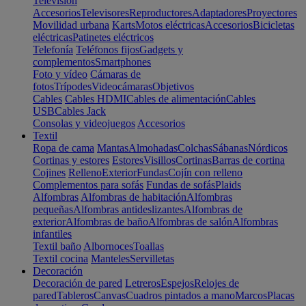
Televisión
Accesorios
Televisores
Reproductores
Adaptadores
Proyectores
Movilidad urbana
Karts
Motos eléctricas
Accesorios
Bicicletas
eléctricas
Patinetes eléctricos
Telefonía
Teléfonos fijos
Gadgets y
complementos
Smartphones
Foto y vídeo
Cámaras de
fotos
Trípodes
Videocámaras
Objetivos
Cables
Cables HDMI
Cables de alimentación
Cables
USB
Cables Jack
Consolas y videojuegos
Accesorios
Textil
Ropa de cama
Mantas
Almohadas
Colchas
Sábanas
Nórdicos
Cortinas y estores
Estores
Visillos
Cortinas
Barras de cortina
Cojines
Relleno
Exterior
Fundas
Cojín con relleno
Complementos para sofás
Fundas de sofás
Plaids
Alfombras
Alfombras de habitación
Alfombras
pequeñas
Alfombras antideslizantes
Alfombras de
exterior
Alfombras de baño
Alfombras de salón
Alfombras
infantiles
Textil baño
Albornoces
Toallas
Textil cocina
Manteles
Servilletas
Decoración
Decoración de pared
Letreros
Espejos
Relojes de
pared
Tableros
Canvas
Cuadros pintados a mano
Marcos
Placas