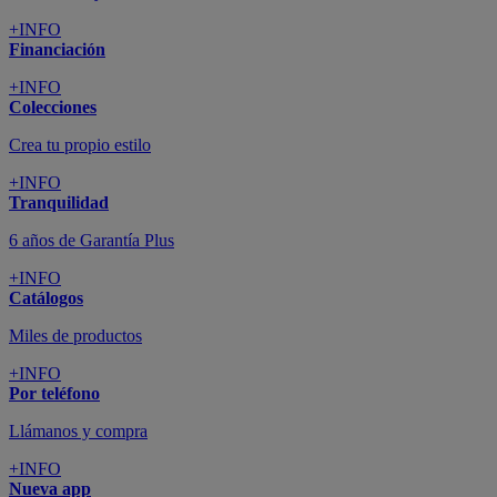
+INFO
Financiación
+INFO
Colecciones
Crea tu propio estilo
+INFO
Tranquilidad
6 años de Garantía Plus
+INFO
Catálogos
Miles de productos
+INFO
Por teléfono
Llámanos y compra
+INFO
Nueva app