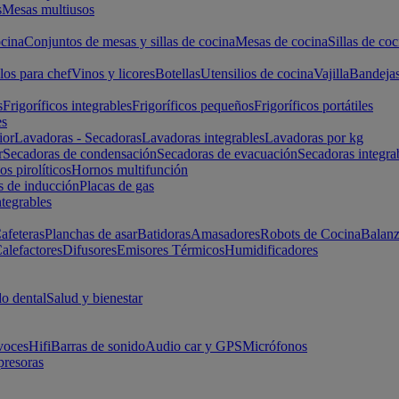
s
Mesas multiusos
cina
Conjuntos de mesas y sillas de cocina
Mesas de cocina
Sillas de coc
los para chef
Vinos y licores
Botellas
Utensilios de cocina
Vajilla
Bandeja
s
Frigoríficos integrables
Frigoríficos pequeños
Frigoríficos portátiles
es
ior
Lavadoras - Secadoras
Lavadoras integrables
Lavadoras por kg
r
Secadoras de condensación
Secadoras de evacuación
Secadoras integra
s pirolíticos
Hornos multifunción
s de inducción
Placas de gas
ntegrables
afeteras
Planchas de asar
Batidoras
Amasadores
Robots de Cocina
Balanz
alefactores
Difusores
Emisores Térmicos
Humidificadores
o dental
Salud y bienestar
voces
Hifi
Barras de sonido
Audio car y GPS
Micrófonos
presoras