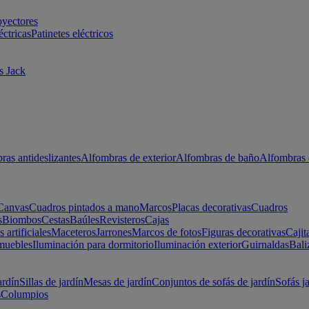
oyectores
éctricas
Patinetes eléctricos
s Jack
ras antideslizantes
Alfombras de exterior
Alfombras de baño
Alfombras 
Canvas
Cuadros pintados a mano
Marcos
Placas decorativas
Cuadros
s
Biombos
Cestas
Baúles
Revisteros
Cajas
s artificiales
Maceteros
Jarrones
Marcos de fotos
Figuras decorativas
Cajit
muebles
Iluminación para dormitorio
Iluminación exterior
Guirnaldas
Bali
ardín
Sillas de jardín
Mesas de jardín
Conjuntos de sofás de jardín
Sofás j
s
Columpios