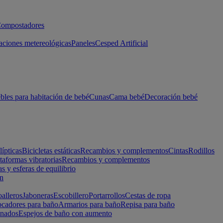
ompostadores
aciones metereológicas
Paneles
Cesped Artificial
les para habitación de bebé
Cunas
Cama bebé
Decoración bebé
lípticas
Bicicletas estáticas
Recambios y complementos
Cintas
Rodillos
taformas vibratorias
Recambios y complementos
s y esferas de equilibrio
ón
alleros
Jaboneras
Escobillero
Portarrollos
Cestas de ropa
cadores para baño
Armarios para baño
Repisa para baño
inados
Espejos de baño con aumento