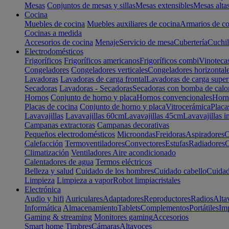
Mesas
Conjuntos de mesas y sillas
Mesas extensibles
Mesas alta
Cocina
Muebles de cocina
Muebles auxiliares de cocina
Armarios de co
Cocinas a medida
Accesorios de cocina
Menaje
Servicio de mesa
Cubertería
Cuchil
Electrodomésticos
Frigoríficos
Frigoríficos americanos
Frigoríficos combi
Vinoteca
Congeladores
Congeladores verticales
Congeladores horizontal
Lavadoras
Lavadoras de carga frontal
Lavadoras de carga super
Secadoras
Lavadoras - Secadoras
Secadoras con bomba de calo
Hornos
Conjunto de horno y placa
Hornos convencionales
Horno
Placas de cocina
Conjunto de horno y placa
Vitrocerámica
Placa
Lavavajillas
Lavavajillas 60cm
Lavavajillas 45cm
Lavavajillas i
Campanas extractoras
Campanas decorativas
Pequeños electrodomésticos
Microondas
Freidoras
Aspiradores
C
Calefacción
Termoventiladores
Convectores
Estufas
Radiadores
C
Climatización
Ventiladores
Aire acondicionado
Calentadores de agua
Termos eléctricos
Belleza y salud
Cuidado de los hombres
Cuidado cabello
Cuidad
Limpieza
Limpieza a vapor
Robot limpiacristales
Electrónica
Audio y hifi
Auriculares
Adaptadores
Reproductores
Radios
Alta
Informática
Almacenamiento
Tablets
Complementos
Portátiles
Im
Gaming & streaming
Monitores gaming
Accesorios
Smart home
Timbres
Cámaras
Altavoces