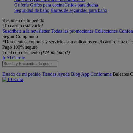
Grifería
Grifos para cocina
Grifos para ducha
Seguridad de baño
Barras de seguridad para baño
Resumen de tu pedido
¡Tu carrito está vacío!
Suscríbete a la newsletter
Todas las promociones
Colecciones Confo
Seguir Comprando
*Descuentos, cupones y servicios son aplicados en el carrito. Haz cli
Pago 100% seguro
Total con descuento
(IVA incluido*)
Ir Al Carrito
Estado de mi pedido
Tiendas
Ayuda
Blog
App Conforama
Baleares
C