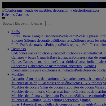
🔵Cambia tu electro con
-10% EXTRA
de descuento ☑️
AQUÍ
Baleares
Canarias
Sofás
Sofás
Chaise Longue
Rinconeras
Sofás cama
Sofás 2 plazas
Sofá
Sillones
Sillones decorativos
Sillones relax
Sillones relax levant
Puffs
Puffs decorativos
Puffs pera
Puffs reposapiés
Puffs con al
Descanso
Colchones
Packs colchón y canapé
Colchones viscoelásticos
Col
Canapés y bases
Canapés
Base tapizadas
Somieres
Patas de somi
Camas
Camas de matrimonio
Camas dobles
Camas individuales
Cabeceros
Cabeceros de matrimonio
Cabeceros juveniles
Complementos para colchones
Almohadas
Protectores de colch
Muebles
Armarios
Armarios de matrimonio
Armarios puertas batientes
Ar
Muebles de salón
Sillas
Mesas de salón
Muebles TV
Vitrinas
Apa
Muebles de cocina
Sillas de cocinas
Taburetes de cocina
Mesas d
Muebles de dormitorio
Camas matrimonio
Cabeceros de matrim
Muebles de oficina y teletrabajo
Escritorios
Sillas de escritorio
Es
Muebles de Gaming
Sillas gaming
Escritorios gaming
Sillas
Taburetes
Bancos
Sillas de comedor
Sillas infantiles
Complem