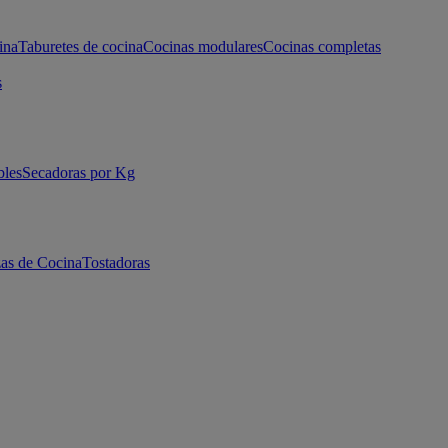
ina
Taburetes de cocina
Cocinas modulares
Cocinas completas
s
bles
Secadoras por Kg
as de Cocina
Tostadoras