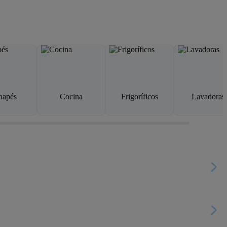
napés
Cocina
Frigoríficos
Lavadoras