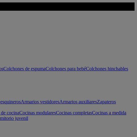
os
Colchones de espuma
Colchones para bebé
Colchones hinchables
esquineros
Armarios vestidores
Armarios auxiliares
Zapateros
 de cocina
Cocinas modulares
Cocinas completas
Cocinas a medida
mitorio juvenil