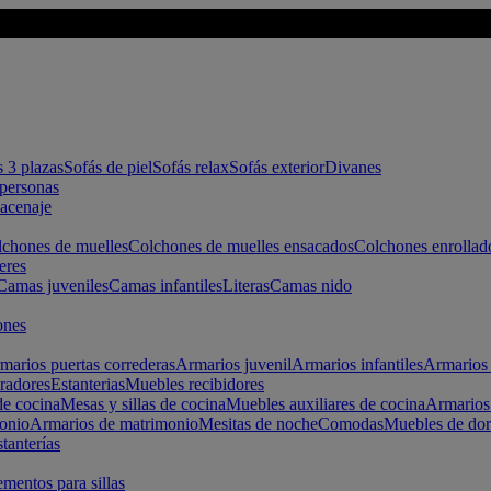
s 3 plazas
Sofás de piel
Sofás relax
Sofás exterior
Divanes
apersonas
macenaje
chones de muelles
Colchones de muelles ensacados
Colchones enrollad
eres
Camas juveniles
Camas infantiles
Literas
Camas nido
ones
marios puertas correderas
Armarios juvenil
Armarios infantiles
Armarios 
radores
Estanterias
Muebles recibidores
e cocina
Mesas y sillas de cocina
Muebles auxiliares de cocina
Armarios
onio
Armarios de matrimonio
Mesitas de noche
Comodas
Muebles de dor
tanterías
entos para sillas