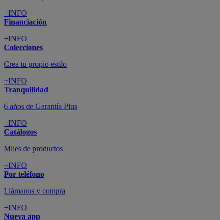
+INFO
Financiación
+INFO
Colecciones
Crea tu propio estilo
+INFO
Tranquilidad
6 años de Garantía Plus
+INFO
Catálogos
Miles de productos
+INFO
Por teléfono
Llámanos y compra
+INFO
Nueva app