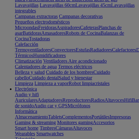
Lavavajillas
Lavavajillas 60cm
Lavavajillas 45cm
Lavavajillas
integrables
Campanas extractoras
Campanas decorativas
Pequeños electrodomésticos
Microondas
Freidoras
Aspiradores
Cafeteras
Planchas de
asar
Batidoras
Amasadores
Robots de Cocina
Balanzas de
Cocina
Tostadoras
Calefacción
Termoventiladores
Convectores
Estufas
Radiadores
Calefactores
D
Térmicos
Humidificadores
Climatización
Ventiladores
Aire acondicionado
Calentadores de agua
Termos eléctricos
Belleza y salud
Cuidado de los hombres
Cuidado
cabello
Cuidado dental
Salud y bienestar
Limpieza
Limpieza a vapor
Robot limpiacristales
Electrónica
Audio y hifi
Auriculares
Adaptadores
Reproductores
Radios
Altavoces
Hifi
Bar
de sonido
Audio car y GPS
Micrófonos
Informática
Almacenamiento
Tablets
Complementos
Portátiles
Impresoras
Gaming & streaming
Monitores gaming
Accesorios
Smart home
Timbres
Cámaras
Altavoces
Wearables
Smartwatches