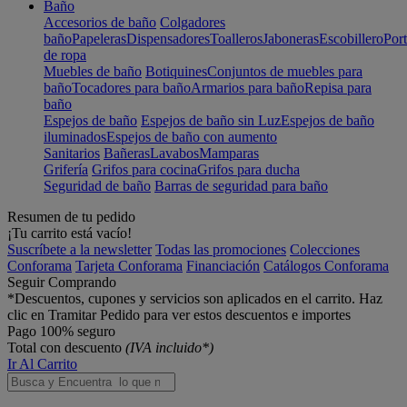
Baño
Accesorios de baño
Colgadores
baño
Papeleras
Dispensadores
Toalleros
Jaboneras
Escobillero
Port
de ropa
Muebles de baño
Botiquines
Conjuntos de muebles para
baño
Tocadores para baño
Armarios para baño
Repisa para
baño
Espejos de baño
Espejos de baño sin Luz
Espejos de baño
iluminados
Espejos de baño con aumento
Sanitarios
Bañeras
Lavabos
Mamparas
Grifería
Grifos para cocina
Grifos para ducha
Seguridad de baño
Barras de seguridad para baño
Resumen de tu pedido
¡Tu carrito está vacío!
Suscríbete a la newsletter
Todas las promociones
Colecciones
Conforama
Tarjeta Conforama
Financiación
Catálogos Conforama
Seguir Comprando
*Descuentos, cupones y servicios son aplicados en el carrito. Haz
clic en Tramitar Pedido para ver estos descuentos e importes
Pago 100% seguro
Total con descuento
(IVA incluido*)
Ir Al Carrito