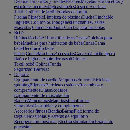
Decoración
Grifos y fuentes
Estatuas
Macetas
Termómetros y
estaciones metereológicas
Paneles
Cesped Artificial
Textil
Cojines de jardín
Fundas de jardín
Piscina
Plegable
Limpieza de piscinas
Ducha
Hinchable
Juguetes
Columpios
Toboganes
Hinchables
Casitas
Mascotas
Comederos
Jaulas
Casetas para mascotas
Bebé
Habitación bebé
Humidificadores
Cestas
Colchón para
bebé
Muebles para habitación de bebé
Cunas
Cama
bebé
Decoración bebé
Paseo
Coche
Mochilas
Accesorios
Capazos
Carrito ligero
Baño e higiene
Aspirador nasal
Orinales
Textil bebé
Cojines
Funda
Seguridad
Barreras
Deporte
Equipamiento de cardio
Máquinas de remo
Bicicletas
spinning
Elípticas
Bicicletas estáticas
Recambios y
complementos
Cintas
Rodillos
Equipamiento de musculación
Bancos
Mancuernas
Máquinas
Plataformas
vibratorias
Recambios y complementos
Accesorios fitness
Bandas
Barras
Plataforma de
step
Cuerdas
Bolas y esferas de equilibrio
Recuperación muscular
Electroestimulación
Terapia de
percusión