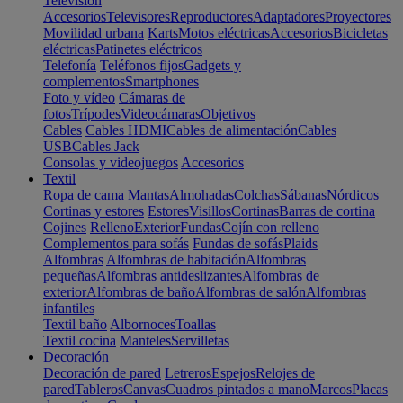
Televisión
Accesorios
Televisores
Reproductores
Adaptadores
Proyectores
Movilidad urbana
Karts
Motos eléctricas
Accesorios
Bicicletas
eléctricas
Patinetes eléctricos
Telefonía
Teléfonos fijos
Gadgets y
complementos
Smartphones
Foto y vídeo
Cámaras de
fotos
Trípodes
Videocámaras
Objetivos
Cables
Cables HDMI
Cables de alimentación
Cables
USB
Cables Jack
Consolas y videojuegos
Accesorios
Textil
Ropa de cama
Mantas
Almohadas
Colchas
Sábanas
Nórdicos
Cortinas y estores
Estores
Visillos
Cortinas
Barras de cortina
Cojines
Relleno
Exterior
Fundas
Cojín con relleno
Complementos para sofás
Fundas de sofás
Plaids
Alfombras
Alfombras de habitación
Alfombras
pequeñas
Alfombras antideslizantes
Alfombras de
exterior
Alfombras de baño
Alfombras de salón
Alfombras
infantiles
Textil baño
Albornoces
Toallas
Textil cocina
Manteles
Servilletas
Decoración
Decoración de pared
Letreros
Espejos
Relojes de
pared
Tableros
Canvas
Cuadros pintados a mano
Marcos
Placas