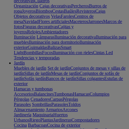
decorativas
Cuadros
Organización
Cajas decorativas
Percheros
Burros de
ropa
Joyeros
Biombos
Cestas
Baúles
Revisteros
Cajas
Objetos decorativos
Velas
Faroles
Centros de
mesa
Navidad
Flores artificiales
Maceteros
Jarrones
Marcos de
fotos
Figuras decorativas
Cajitas y
joyeros
Relojes
Ambientadores
Iluminación
Lámparas
Iluminación decorativa
Iluminación para
muebles
Iluminación para dormitorio
Iluminación
exterior
Guirnaldas
Balizas
Smart
Light
Bombillas
Focos
Iluminación con rieles
Cintas Led
Tendencias y temporadas
Jardín
Muebles de jardín
Set de jardín
Conjuntos de mesas y sillas de
jardín
Sillas de jardín
Mesas de jardín
Conjuntos de sofás de
jardín
Sofás jardín
Bancos de jardín
Sillas colgantes
Estufas de
exterior
Hamacas y tumbonas
Accesorios
Balancines
Tumbonas
Hamacas
Columpios
Pérgolas
Cenadores
Carpas
Pérgolas
Parasoles
Sombrillas
Parasoles
Toldos
Almacenamiento
Armarios
Arcones
Jardinería
Maquinaria
Huertos
Urbanos
Riego
Plantas
Jardineras
Compostadores
Cocina
Barbacoas
Cocina de exterior