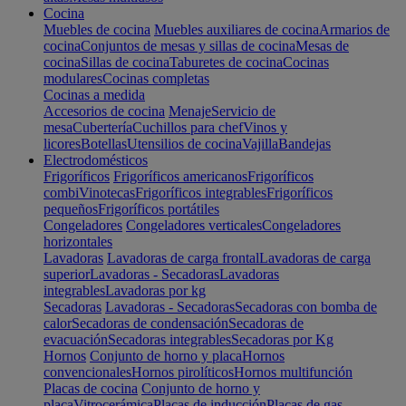
Cocina
Muebles de cocina
Muebles auxiliares de cocina
Armarios de
cocina
Conjuntos de mesas y sillas de cocina
Mesas de
cocina
Sillas de cocina
Taburetes de cocina
Cocinas
modulares
Cocinas completas
Cocinas a medida
Accesorios de cocina
Menaje
Servicio de
mesa
Cubertería
Cuchillos para chef
Vinos y
licores
Botellas
Utensilios de cocina
Vajilla
Bandejas
Electrodomésticos
Frigoríficos
Frigoríficos americanos
Frigoríficos
combi
Vinotecas
Frigoríficos integrables
Frigoríficos
pequeños
Frigoríficos portátiles
Congeladores
Congeladores verticales
Congeladores
horizontales
Lavadoras
Lavadoras de carga frontal
Lavadoras de carga
superior
Lavadoras - Secadoras
Lavadoras
integrables
Lavadoras por kg
Secadoras
Lavadoras - Secadoras
Secadoras con bomba de
calor
Secadoras de condensación
Secadoras de
evacuación
Secadoras integrables
Secadoras por Kg
Hornos
Conjunto de horno y placa
Hornos
convencionales
Hornos pirolíticos
Hornos multifunción
Placas de cocina
Conjunto de horno y
placa
Vitrocerámica
Placas de inducción
Placas de gas