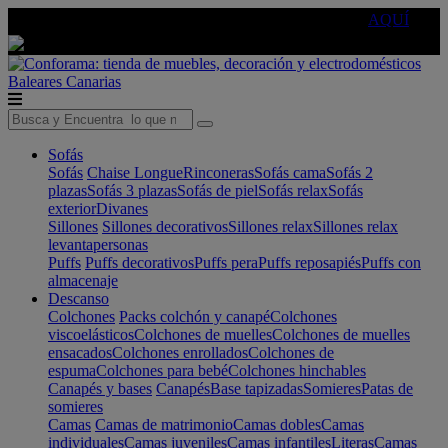
🔵Cambia tu electro con
-10% EXTRA
de descuento ☑️
AQUÍ
Baleares
Canarias
Sofás
Sofás
Chaise Longue
Rinconeras
Sofás cama
Sofás 2
plazas
Sofás 3 plazas
Sofás de piel
Sofás relax
Sofás
exterior
Divanes
Sillones
Sillones decorativos
Sillones relax
Sillones relax
levantapersonas
Puffs
Puffs decorativos
Puffs pera
Puffs reposapiés
Puffs con
almacenaje
Descanso
Colchones
Packs colchón y canapé
Colchones
viscoelásticos
Colchones de muelles
Colchones de muelles
ensacados
Colchones enrollados
Colchones de
espuma
Colchones para bebé
Colchones hinchables
Canapés y bases
Canapés
Base tapizadas
Somieres
Patas de
somieres
Camas
Camas de matrimonio
Camas dobles
Camas
individuales
Camas juveniles
Camas infantiles
Literas
Camas