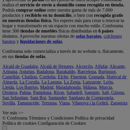
realiza el
servicio de envío a domicilio como recogida en tienda.
Podrás
comprar online
entre nuestra gama de más de 7.000
productos y
recibirlo en tu domicilio
, o bien con
recogida gratis
en nuestras tiendas física.
No esperes más para crear o renovar tu
hogar y transformarlo en un espacio con mucho estilo. Conforama
tiene 300
tiendas de muebles
físicas distribuidas en
6 países
distintos. Aproveche nuestras ofertas de
sofas baratos
,
colchones
baratos
y
liquidaciones de sofas
.
Conforama solo comercializa a través de su website o, físicamente,
en sus
tiendas de sofás
.
Alcalá de Guadaíra
,
Alcalá de Henares
,
Alcorcón
,
Alfafar
,
Alicante
,
Arinaga
,
Asturias
,
Badalona
,
Barakaldo
,
Barcelona
,
Burjassot
,
Castellón
,
Chafiras
,
Cordoba
,
Elche
,
Finestrat
,
Granada
,
Huércal de
Almería
,
La Coruña
,
La Laguna
,
La Zenia
,
Lanzarote
,
León
,
Lleida
,
Los Barrios
,
Madrid
,
Majadahonda
,
Málaga
,
Murcia
,
Orotava
,
Palma
,
Pamplona
,
Rivas
,
Sabadell
,
Sagunto
,
Salt, Girona
,
San Sebastian
,
Sant Boi
,
Santander
,
Santiago de Compostela
,
Sevilla
,
Tamaraceite
,
Terrassa
,
Viana
,
Vilanova i la Geltrú
,
Zaragoza
Ver más >>
© Conforama
Términos y Condiciones
Política de privacidad
Política de cookies
Configuración de Cookies