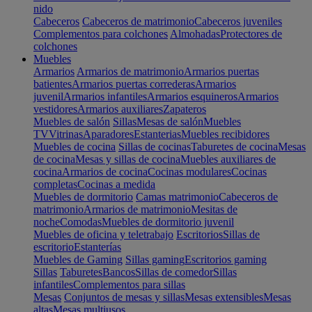
nido
Cabeceros
Cabeceros de matrimonio
Cabeceros juveniles
Complementos para colchones
Almohadas
Protectores de
colchones
Muebles
Armarios
Armarios de matrimonio
Armarios puertas
batientes
Armarios puertas correderas
Armarios
juvenil
Armarios infantiles
Armarios esquineros
Armarios
vestidores
Armarios auxiliares
Zapateros
Muebles de salón
Sillas
Mesas de salón
Muebles
TV
Vitrinas
Aparadores
Estanterias
Muebles recibidores
Muebles de cocina
Sillas de cocinas
Taburetes de cocina
Mesas
de cocina
Mesas y sillas de cocina
Muebles auxiliares de
cocina
Armarios de cocina
Cocinas modulares
Cocinas
completas
Cocinas a medida
Muebles de dormitorio
Camas matrimonio
Cabeceros de
matrimonio
Armarios de matrimonio
Mesitas de
noche
Comodas
Muebles de dormitorio juvenil
Muebles de oficina y teletrabajo
Escritorios
Sillas de
escritorio
Estanterías
Muebles de Gaming
Sillas gaming
Escritorios gaming
Sillas
Taburetes
Bancos
Sillas de comedor
Sillas
infantiles
Complementos para sillas
Mesas
Conjuntos de mesas y sillas
Mesas extensibles
Mesas
altas
Mesas multiusos