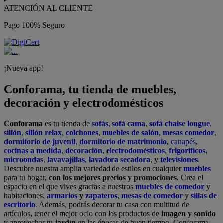
ATENCIÓN AL CLIENTE
Pago 100% Seguro
¡Nueva app!
Conforama, tu tienda de muebles,
decoración y electrodomésticos
Conforama
es tu tienda de
sofás
,
sofá cama
,
sofá chaise longue
,
sillón
,
sillón relax
,
colchones
,
muebles de salón
,
mesas comedor
,
dormitorio de juvenil
,
dormitorio de matrimonio
,
canapés
,
cocinas a medida
,
decoración
,
electrodomésticos
,
frigoríficos
,
microondas
,
lavavajillas
,
lavadora secadora
, y
televisiones
.
Descubre nuestra amplia variedad de estilos en cualquier
muebles
para tu hogar,
con los mejores precios y promociones
. Crea el
espacio en el que vives gracias a nuestros
muebles de comedor
y
habitaciones,
armarios
y
zapateros
,
mesas de comedor
y
sillas de
escritorio
. Además, podrás decorar tu casa con multitud de
artículos, tener el mejor ocio con los productos de
imagen y sonido
y aprovechar tu
jardín
en las épocas de buen tiempo. Conforama