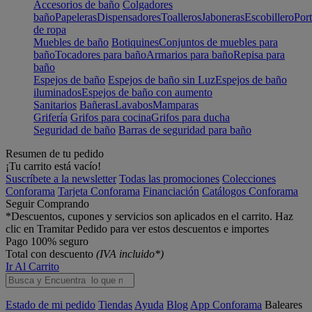
Accesorios de baño
Colgadores
baño
Papeleras
Dispensadores
Toalleros
Jaboneras
Escobillero
Port
de ropa
Muebles de baño
Botiquines
Conjuntos de muebles para
baño
Tocadores para baño
Armarios para baño
Repisa para
baño
Espejos de baño
Espejos de baño sin Luz
Espejos de baño
iluminados
Espejos de baño con aumento
Sanitarios
Bañeras
Lavabos
Mamparas
Grifería
Grifos para cocina
Grifos para ducha
Seguridad de baño
Barras de seguridad para baño
Resumen de tu pedido
¡Tu carrito está vacío!
Suscríbete a la newsletter
Todas las promociones
Colecciones
Conforama
Tarjeta Conforama
Financiación
Catálogos Conforama
Seguir Comprando
*Descuentos, cupones y servicios son aplicados en el carrito. Haz
clic en Tramitar Pedido para ver estos descuentos e importes
Pago 100% seguro
Total con descuento
(IVA incluido*)
Ir Al Carrito
Estado de mi pedido
Tiendas
Ayuda
Blog
App Conforama
Baleares