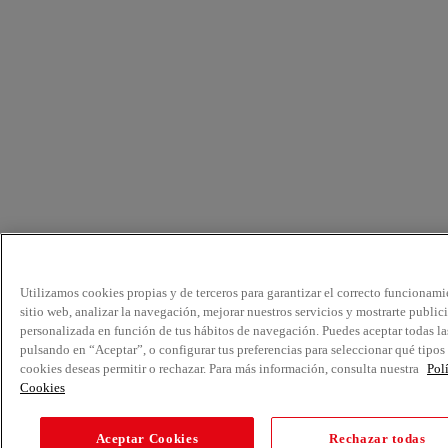
Utilizamos cookies propias y de terceros para garantizar el correcto funcionami
sitio web, analizar la navegación, mejorar nuestros servicios y mostrarte public
personalizada en función de tus hábitos de navegación. Puedes aceptar todas la
pulsando en “Aceptar”, o configurar tus preferencias para seleccionar qué tipos
cookies deseas permitir o rechazar. Para más información, consulta nuestra
Pol
Cookies
Aceptar Cookies
Rechazar todas