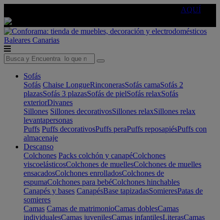
🔵Cambia tu electro con
-10% EXTRA
de descuento ☑️
AQUÍ
Baleares
Canarias
Sofás
Sofás
Chaise Longue
Rinconeras
Sofás cama
Sofás 2
plazas
Sofás 3 plazas
Sofás de piel
Sofás relax
Sofás
exterior
Divanes
Sillones
Sillones decorativos
Sillones relax
Sillones relax
levantapersonas
Puffs
Puffs decorativos
Puffs pera
Puffs reposapiés
Puffs con
almacenaje
Descanso
Colchones
Packs colchón y canapé
Colchones
viscoelásticos
Colchones de muelles
Colchones de muelles
ensacados
Colchones enrollados
Colchones de
espuma
Colchones para bebé
Colchones hinchables
Canapés y bases
Canapés
Base tapizadas
Somieres
Patas de
somieres
Camas
Camas de matrimonio
Camas dobles
Camas
individuales
Camas juveniles
Camas infantiles
Literas
Camas