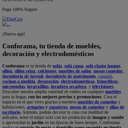
Pago 100% Seguro
¡Nueva app!
Conforama, tu tienda de muebles,
decoración y electrodomésticos
Conforama
es tu tienda de
sofás
,
sofá cama
,
sofá chaise longue
,
sillón
,
sillón relax
,
colchones
,
muebles de salón
,
mesas comedor
,
dormitorio de juvenil
,
dormitorio de matrimonio
,
canapés
,
cocinas a medida
,
decoración
,
electrodomésticos
,
frigoríficos
,
microondas
,
lavavajillas
,
lavadora secadora
, y
televisiones
.
Descubre nuestra amplia variedad de estilos en cualquier
muebles
para tu hogar,
con los mejores precios y promociones
. Crea el
espacio en el que vives gracias a nuestros
muebles de comedor
y
habitaciones,
armarios
y
zapateros
,
mesas de comedor
y
sillas de
escritorio
. Además, podrás decorar tu casa con multitud de
artículos, tener el mejor ocio con los productos de
imagen y sonido
y aprovechar tu
jardín
en las épocas de buen tiempo. Conforama
realiza el
servicio de envío a domicilio como recogida en tienda.