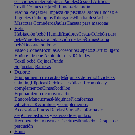
estaciones metereológicas
Paneles
Cesped Artificial
Textil
Cojines de jardín
Fundas de jardín
Piscina
Plegable
Limpieza de piscinas
Ducha
Hinchable
Juguetes
Columpios
Toboganes
Hinchables
Casitas
Mascotas
Comederos
Jaulas
Casetas para mascotas
Bebé
Habitación bebé
Humidificadores
Cestas
Colchón para
bebé
Muebles para habitación de bebé
Cunas
Cama
bebé
Decoración bebé
Paseo
Coche
Mochilas
Accesorios
Capazos
Carrito ligero
Baño e higiene
Aspirador nasal
Orinales
Textil bebé
Cojines
Funda
Seguridad
Barreras
Deporte
Equipamiento de cardio
Máquinas de remo
Bicicletas
spinning
Elípticas
Bicicletas estáticas
Recambios y
complementos
Cintas
Rodillos
Equipamiento de musculación
Bancos
Mancuernas
Máquinas
Plataformas
vibratorias
Recambios y complementos
Accesorios fitness
Bandas
Barras
Plataforma de
step
Cuerdas
Bolas y esferas de equilibrio
Recuperación muscular
Electroestimulación
Terapia de
percusión
Baño