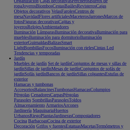
Organización
Cajas decorativas
Percheros
Burros de
ropa
Joyeros
Biombos
Cestas
Baúles
Revisteros
Cajas
Objetos decorativos
Velas
Faroles
Centros de
mesa
Navidad
Flores artificiales
Maceteros
Jarrones
Marcos de
fotos
Figuras decorativas
Cajitas y
joyeros
Relojes
Ambientadores
Iluminación
Lámparas
Iluminación decorativa
Iluminación para
muebles
Iluminación para dormitorio
Iluminación
exterior
Guirnaldas
Balizas
Smart
Light
Bombillas
Focos
Iluminación con rieles
Cintas Led
Tendencias y temporadas
Jardín
Muebles de jardín
Set de jardín
Conjuntos de mesas y sillas de
jardín
Sillas de jardín
Mesas de jardín
Conjuntos de sofás de
jardín
Sofás jardín
Bancos de jardín
Sillas colgantes
Estufas de
exterior
Hamacas y tumbonas
Accesorios
Balancines
Tumbonas
Hamacas
Columpios
Pérgolas
Cenadores
Carpas
Pérgolas
Parasoles
Sombrillas
Parasoles
Toldos
Almacenamiento
Armarios
Arcones
Jardinería
Maquinaria
Huertos
Urbanos
Riego
Plantas
Jardineras
Compostadores
Cocina
Barbacoas
Cocina de exterior
Decoración
Grifos y fuentes
Estatuas
Macetas
Termómetros y