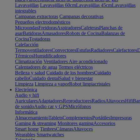
Lavavajillas
Lavavajillas 60cm
Lavavajillas 45cm
Lavavajillas
integrables
Campanas extractoras
Campanas decorativas
Pequeños electrodomésticos
Microondas
Freidoras
Aspiradores
Cafeteras
Planchas de
asar
Batidoras
Amasadores
Robots de Cocina
Balanzas de
Cocina
Tostadoras
Calefacción
Termoventiladores
Convectores
Estufas
Radiadores
Calefactores
D
Térmicos
Humidificadores
Climatización
Ventiladores
Aire acondicionado
Calentadores de agua
Termos eléctricos
Belleza y salud
Cuidado de los hombres
Cuidado
cabello
Cuidado dental
Salud y bienestar
Limpieza
Limpieza a vapor
Robot limpiacristales
Electrónica
Audio y hifi
Auriculares
Adaptadores
Reproductores
Radios
Altavoces
Hifi
Bar
de sonido
Audio car y GPS
Micrófonos
Informática
Almacenamiento
Tablets
Complementos
Portátiles
Impresoras
Gaming & streaming
Monitores gaming
Accesorios
Smart home
Timbres
Cámaras
Altavoces
Wearables
Smartwatches