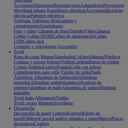
Televisión
Accesorios
Televisores
Reproductores
Adaptadores
Proyectores
Movilidad urbana
Karts
Motos eléctricas
Accesorios
Bicicletas
eléctricas
Patinetes eléctricos
Telefonía
Teléfonos fijos
Gadgets y
complementos
Smartphones
Foto y vídeo
Cámaras de fotos
Trípodes
Videocámaras
Cables
Cables HDMI
Cables de alimentación
Cables
USB
Cables Jack
Consolas y videojuegos
Accesorios
Textil
Ropa de cama
Mantas
Almohadas
Colchas
Sábanas
Nórdicos
Cortinas y estores
Estores
Visillos
Cortinas
Barras de cortina
Cojines
Relleno
Exterior
Fundas
Cojín con relleno
Complementos para sofás
Fundas de sofás
Plaids
Alfombras
Alfombras de habitación
Alfombras
pequeñas
Alfombras antideslizantes
Alfombras de
exterior
Alfombras de baño
Alfombras de salón
Alfombras
infantiles
Textil baño
Albornoces
Toallas
Textil cocina
Manteles
Servilletas
Decoración
Decoración de pared
Letreros
Espejos
Relojes de
pared
Tableros
Canvas
Cuadros pintados a mano
Marcos
Placas
decorativas
Cuadros