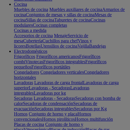
Cocina
Muebles de cocina
Muebles auxiliares de cocina
Armarios de
cocina
Conjuntos de mesas y sillas de cocina
Mesas de
cocina
Sillas de cocina
Taburetes de cocina
Cocinas
modulares
Cocinas completas
Cocinas a medida
Accesorios de cocina
Menaje
Servicio de
mesa
Cubertería
Cuchillos para chef
Vinos y
licores
Botellas
Utensilios de cocina
Vajilla
Bandejas
Electrodomésticos
Frigoríficos
Frigoríficos americanos
Frigoríficos
combi
Vinotecas
Frigoríficos integrables
Frigoríficos
pequeños
Frigoríficos portátiles
Congeladores
Congeladores verticales
Congeladores
horizontales
Lavadoras
Lavadoras de carga frontal
Lavadoras de carga
superior
Lavadoras - Secadoras
Lavadoras
integrables
Lavadoras por kg
Secadoras
Lavadoras - Secadoras
Secadoras con bomba de
calor
Secadoras de condensación
Secadoras de
evacuación
Secadoras integrables
Secadoras por Kg
Hornos
Conjunto de horno y placa
Hornos
convencionales
Hornos pirolíticos
Hornos multifunción
Placas de cocina
Conjunto de horno y
placa
Vitrocerámica
Placas de inducción
Placas de gas