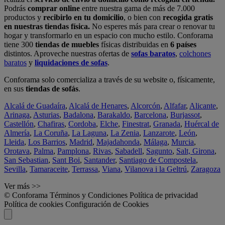
Podrás
comprar online
entre nuestra gama de más de 7.000
productos y
recibirlo en tu domicilio
, o bien con
recogida gratis
en nuestras tiendas física.
No esperes más para crear o renovar tu
hogar y transformarlo en un espacio con mucho estilo. Conforama
tiene 300
tiendas de muebles
físicas distribuidas en
6 países
distintos. Aproveche nuestras ofertas de
sofas baratos
,
colchones
baratos
y
liquidaciones de sofas
.
Conforama solo comercializa a través de su website o, físicamente,
en sus
tiendas de sofás
.
Alcalá de Guadaíra
,
Alcalá de Henares
,
Alcorcón
,
Alfafar
,
Alicante
,
Arinaga
,
Asturias
,
Badalona
,
Barakaldo
,
Barcelona
,
Burjassot
,
Castellón
,
Chafiras
,
Cordoba
,
Elche
,
Finestrat
,
Granada
,
Huércal de
Almería
,
La Coruña
,
La Laguna
,
La Zenia
,
Lanzarote
,
León
,
Lleida
,
Los Barrios
,
Madrid
,
Majadahonda
,
Málaga
,
Murcia
,
Orotava
,
Palma
,
Pamplona
,
Rivas
,
Sabadell
,
Sagunto
,
Salt, Girona
,
San Sebastian
,
Sant Boi
,
Santander
,
Santiago de Compostela
,
Sevilla
,
Tamaraceite
,
Terrassa
,
Viana
,
Vilanova i la Geltrú
,
Zaragoza
Ver más >>
© Conforama
Términos y Condiciones
Política de privacidad
Política de cookies
Configuración de Cookies