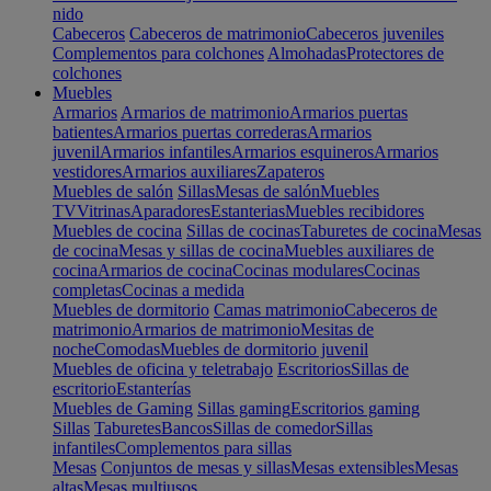
nido
Cabeceros
Cabeceros de matrimonio
Cabeceros juveniles
Complementos para colchones
Almohadas
Protectores de
colchones
Muebles
Armarios
Armarios de matrimonio
Armarios puertas
batientes
Armarios puertas correderas
Armarios
juvenil
Armarios infantiles
Armarios esquineros
Armarios
vestidores
Armarios auxiliares
Zapateros
Muebles de salón
Sillas
Mesas de salón
Muebles
TV
Vitrinas
Aparadores
Estanterias
Muebles recibidores
Muebles de cocina
Sillas de cocinas
Taburetes de cocina
Mesas
de cocina
Mesas y sillas de cocina
Muebles auxiliares de
cocina
Armarios de cocina
Cocinas modulares
Cocinas
completas
Cocinas a medida
Muebles de dormitorio
Camas matrimonio
Cabeceros de
matrimonio
Armarios de matrimonio
Mesitas de
noche
Comodas
Muebles de dormitorio juvenil
Muebles de oficina y teletrabajo
Escritorios
Sillas de
escritorio
Estanterías
Muebles de Gaming
Sillas gaming
Escritorios gaming
Sillas
Taburetes
Bancos
Sillas de comedor
Sillas
infantiles
Complementos para sillas
Mesas
Conjuntos de mesas y sillas
Mesas extensibles
Mesas
altas
Mesas multiusos