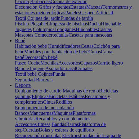
Cocina
Barbacoas
Cocina de exterior
Decoración
Grifos y fuentes
Estatuas
Macetas
Termómetros y
estaciones metereológicas
Paneles
Cesped Artificial
Textil
Cojines de jardín
Fundas de jardín
Piscina
Plegable
Limpieza de piscinas
Ducha
Hinchable
Juguetes
Columpios
Toboganes
Hinchables
Casitas
Mascotas
Comederos
Jaulas
Casetas para mascotas
Bebé
Habitación bebé
Humidificadores
Cestas
Colchón para
bebé
Muebles para habitación de bebé
Cunas
Cama
bebé
Decoración bebé
Paseo
Coche
Mochilas
Accesorios
Capazos
Carrito ligero
Baño e higiene
Aspirador nasal
Orinales
Textil bebé
Cojines
Funda
Seguridad
Barreras
Deporte
Equipamiento de cardio
Máquinas de remo
Bicicletas
spinning
Elípticas
Bicicletas estáticas
Recambios y
complementos
Cintas
Rodillos
Equipamiento de musculación
Bancos
Mancuernas
Máquinas
Plataformas
vibratorias
Recambios y complementos
Accesorios fitness
Bandas
Barras
Plataforma de
step
Cuerdas
Bolas y esferas de equilibrio
Recuperación muscular
Electroestimulación
Terapia de