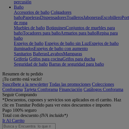
percusión
Baño
Accesorios de baño
Colgadores
baño
Papeleras
Dispensadores
Toalleros
Jaboneras
Escobillero
Port
de ropa
Muebles de baño
Botiquines
Conjuntos de muebles para
baño
Tocadores para baño
Armarios para baño
Repisa para
baño
Espejos de baño
Espejos de baño sin Luz
Espejos de baño
iluminados
Espejos de baño con aumento
Sanitarios
Bañeras
Lavabos
Mamparas
Grifería
Grifos para cocina
Grifos para ducha
Seguridad de baño
Barras de seguridad para baño
Resumen de tu pedido
¡Tu carrito está vacío!
Suscríbete a la newsletter
Todas las promociones
Colecciones
Conforama
Tarjeta Conforama
Financiación
Catálogos Conforama
Seguir Comprando
*Descuentos, cupones y servicios son aplicados en el carrito. Haz
clic en Tramitar Pedido para ver estos descuentos e importes
Pago 100% seguro
Total con descuento
(IVA incluido*)
Ir Al Carrito