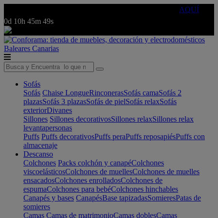
🔵Cambia tu electro con
-10% EXTRA
de descuento ☑️
AQUÍ
0d
10h
45m
49s
Baleares
Canarias
Sofás
Sofás
Chaise Longue
Rinconeras
Sofás cama
Sofás 2
plazas
Sofás 3 plazas
Sofás de piel
Sofás relax
Sofás
exterior
Divanes
Sillones
Sillones decorativos
Sillones relax
Sillones relax
levantapersonas
Puffs
Puffs decorativos
Puffs pera
Puffs reposapiés
Puffs con
almacenaje
Descanso
Colchones
Packs colchón y canapé
Colchones
viscoelásticos
Colchones de muelles
Colchones de muelles
ensacados
Colchones enrollados
Colchones de
espuma
Colchones para bebé
Colchones hinchables
Canapés y bases
Canapés
Base tapizadas
Somieres
Patas de
somieres
Camas
Camas de matrimonio
Camas dobles
Camas