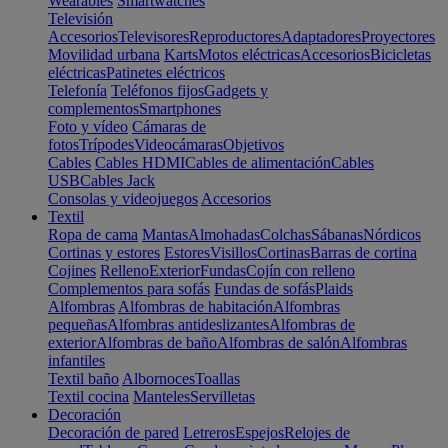
Wearables
Smartwatches
Televisión
Accesorios
Televisores
Reproductores
Adaptadores
Proyectores
Movilidad urbana
Karts
Motos eléctricas
Accesorios
Bicicletas
eléctricas
Patinetes eléctricos
Telefonía
Teléfonos fijos
Gadgets y
complementos
Smartphones
Foto y vídeo
Cámaras de
fotos
Trípodes
Videocámaras
Objetivos
Cables
Cables HDMI
Cables de alimentación
Cables
USB
Cables Jack
Consolas y videojuegos
Accesorios
Textil
Ropa de cama
Mantas
Almohadas
Colchas
Sábanas
Nórdicos
Cortinas y estores
Estores
Visillos
Cortinas
Barras de cortina
Cojines
Relleno
Exterior
Fundas
Cojín con relleno
Complementos para sofás
Fundas de sofás
Plaids
Alfombras
Alfombras de habitación
Alfombras
pequeñas
Alfombras antideslizantes
Alfombras de
exterior
Alfombras de baño
Alfombras de salón
Alfombras
infantiles
Textil baño
Albornoces
Toallas
Textil cocina
Manteles
Servilletas
Decoración
Decoración de pared
Letreros
Espejos
Relojes de