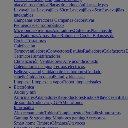
placa
Vitrocerámica
Placas de inducción
Placas de gas
Lavavajillas
Lavavajillas 60cm
Lavavajillas 45cm
Lavavajillas
integrables
Campanas extractoras
Campanas decorativas
Pequeños electrodomésticos
Microondas
Freidoras
Aspiradores
Cafeteras
Planchas de
asar
Batidoras
Amasadores
Robots de Cocina
Balanzas de
Cocina
Tostadoras
Calefacción
Termoventiladores
Convectores
Estufas
Radiadores
Calefactores
D
Térmicos
Humidificadores
Climatización
Ventiladores
Aire acondicionado
Calentadores de agua
Termos eléctricos
Belleza y salud
Cuidado de los hombres
Cuidado
cabello
Cuidado dental
Salud y bienestar
Limpieza
Limpieza a vapor
Robot limpiacristales
Electrónica
Audio y hifi
Auriculares
Adaptadores
Reproductores
Radios
Altavoces
Hifi
Bar
de sonido
Audio car y GPS
Micrófonos
Informática
Almacenamiento
Tablets
Complementos
Portátiles
Impresoras
Gaming & streaming
Monitores gaming
Accesorios
Smart home
Timbres
Cámaras
Altavoces