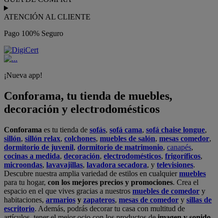
ATENCIÓN AL CLIENTE
Pago 100% Seguro
¡Nueva app!
Conforama, tu tienda de muebles,
decoración y electrodomésticos
Conforama
es tu tienda de
sofás
,
sofá cama
,
sofá chaise longue
,
sillón
,
sillón relax
,
colchones
,
muebles de salón
,
mesas comedor
,
dormitorio de juvenil
,
dormitorio de matrimonio
,
canapés
,
cocinas a medida
,
decoración
,
electrodomésticos
,
frigoríficos
,
microondas
,
lavavajillas
,
lavadora secadora
, y
televisiones
.
Descubre nuestra amplia variedad de estilos en cualquier
muebles
para tu hogar,
con los mejores precios y promociones
. Crea el
espacio en el que vives gracias a nuestros
muebles de comedor
y
habitaciones,
armarios
y
zapateros
,
mesas de comedor
y
sillas de
escritorio
. Además, podrás decorar tu casa con multitud de
artículos, tener el mejor ocio con los productos de
imagen y sonido