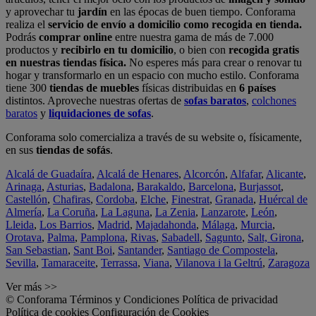
y aprovechar tu
jardín
en las épocas de buen tiempo. Conforama
realiza el
servicio de envío a domicilio como recogida en tienda.
Podrás
comprar online
entre nuestra gama de más de 7.000
productos y
recibirlo en tu domicilio
, o bien con
recogida gratis
en nuestras tiendas física.
No esperes más para crear o renovar tu
hogar y transformarlo en un espacio con mucho estilo. Conforama
tiene 300
tiendas de muebles
físicas distribuidas en
6 países
distintos. Aproveche nuestras ofertas de
sofas baratos
,
colchones
baratos
y
liquidaciones de sofas
.
Conforama solo comercializa a través de su website o, físicamente,
en sus
tiendas de sofás
.
Alcalá de Guadaíra
,
Alcalá de Henares
,
Alcorcón
,
Alfafar
,
Alicante
,
Arinaga
,
Asturias
,
Badalona
,
Barakaldo
,
Barcelona
,
Burjassot
,
Castellón
,
Chafiras
,
Cordoba
,
Elche
,
Finestrat
,
Granada
,
Huércal de
Almería
,
La Coruña
,
La Laguna
,
La Zenia
,
Lanzarote
,
León
,
Lleida
,
Los Barrios
,
Madrid
,
Majadahonda
,
Málaga
,
Murcia
,
Orotava
,
Palma
,
Pamplona
,
Rivas
,
Sabadell
,
Sagunto
,
Salt, Girona
,
San Sebastian
,
Sant Boi
,
Santander
,
Santiago de Compostela
,
Sevilla
,
Tamaraceite
,
Terrassa
,
Viana
,
Vilanova i la Geltrú
,
Zaragoza
Ver más >>
© Conforama
Términos y Condiciones
Política de privacidad
Política de cookies
Configuración de Cookies