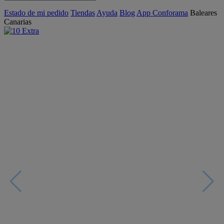
Estado de mi pedido
Tiendas
Ayuda
Blog
App Conforama
Baleares
Canarias