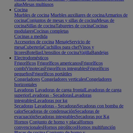
altas
Mesas multiusos
Cocina
Muebles de cocina
Muebles auxiliares de cocina
Armarios de
cocina
Conjuntos de mesas y sillas de cocina
Mesas de
cocina
Sillas de cocina
Taburetes de cocina
Cocinas
modulares
Cocinas completas
Cocinas a medida
Accesorios de cocina
Menaje
Servicio de
mesa
Cubertería
Cuchillos para chef
Vinos y
licores
Botellas
Utensilios de cocina
Vajilla
Bandejas
Electrodomésticos
Frigoríficos
Frigoríficos americanos
Frigoríficos
combi
Vinotecas
Frigoríficos integrables
Frigoríficos
pequeños
Frigoríficos portátiles
Congeladores
Congeladores verticales
Congeladores
horizontales
Lavadoras
Lavadoras de carga frontal
Lavadoras de carga
superior
Lavadoras - Secadoras
Lavadoras
integrables
Lavadoras por kg
Secadoras
Lavadoras - Secadoras
Secadoras con bomba de
calor
Secadoras de condensación
Secadoras de
evacuación
Secadoras integrables
Secadoras por Kg
Hornos
Conjunto de horno y placa
Hornos
convencionales
Hornos pirolíticos
Hornos multifunción
Placas de cocina
Conjunto de horno y