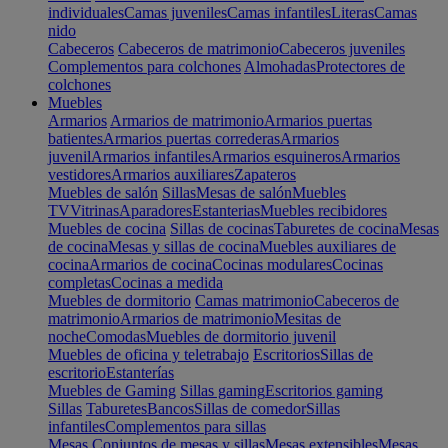
individuales
Camas juveniles
Camas infantiles
Literas
Camas
nido
Cabeceros
Cabeceros de matrimonio
Cabeceros juveniles
Complementos para colchones
Almohadas
Protectores de
colchones
Muebles
Armarios
Armarios de matrimonio
Armarios puertas
batientes
Armarios puertas correderas
Armarios
juvenil
Armarios infantiles
Armarios esquineros
Armarios
vestidores
Armarios auxiliares
Zapateros
Muebles de salón
Sillas
Mesas de salón
Muebles
TV
Vitrinas
Aparadores
Estanterias
Muebles recibidores
Muebles de cocina
Sillas de cocinas
Taburetes de cocina
Mesas
de cocina
Mesas y sillas de cocina
Muebles auxiliares de
cocina
Armarios de cocina
Cocinas modulares
Cocinas
completas
Cocinas a medida
Muebles de dormitorio
Camas matrimonio
Cabeceros de
matrimonio
Armarios de matrimonio
Mesitas de
noche
Comodas
Muebles de dormitorio juvenil
Muebles de oficina y teletrabajo
Escritorios
Sillas de
escritorio
Estanterías
Muebles de Gaming
Sillas gaming
Escritorios gaming
Sillas
Taburetes
Bancos
Sillas de comedor
Sillas
infantiles
Complementos para sillas
Mesas
Conjuntos de mesas y sillas
Mesas extensibles
Mesas