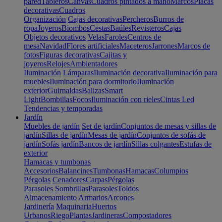
pared
Tableros
Canvas
Cuadros pintados a mano
Marcos
Placas
decorativas
Cuadros
Organización
Cajas decorativas
Percheros
Burros de
ropa
Joyeros
Biombos
Cestas
Baúles
Revisteros
Cajas
Objetos decorativos
Velas
Faroles
Centros de
mesa
Navidad
Flores artificiales
Maceteros
Jarrones
Marcos de
fotos
Figuras decorativas
Cajitas y
joyeros
Relojes
Ambientadores
Iluminación
Lámparas
Iluminación decorativa
Iluminación para
muebles
Iluminación para dormitorio
Iluminación
exterior
Guirnaldas
Balizas
Smart
Light
Bombillas
Focos
Iluminación con rieles
Cintas Led
Tendencias y temporadas
Jardín
Muebles de jardín
Set de jardín
Conjuntos de mesas y sillas de
jardín
Sillas de jardín
Mesas de jardín
Conjuntos de sofás de
jardín
Sofás jardín
Bancos de jardín
Sillas colgantes
Estufas de
exterior
Hamacas y tumbonas
Accesorios
Balancines
Tumbonas
Hamacas
Columpios
Pérgolas
Cenadores
Carpas
Pérgolas
Parasoles
Sombrillas
Parasoles
Toldos
Almacenamiento
Armarios
Arcones
Jardinería
Maquinaria
Huertos
Urbanos
Riego
Plantas
Jardineras
Compostadores