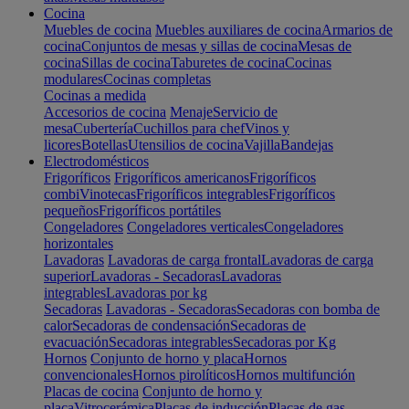
Cocina
Muebles de cocina
Muebles auxiliares de cocina
Armarios de
cocina
Conjuntos de mesas y sillas de cocina
Mesas de
cocina
Sillas de cocina
Taburetes de cocina
Cocinas
modulares
Cocinas completas
Cocinas a medida
Accesorios de cocina
Menaje
Servicio de
mesa
Cubertería
Cuchillos para chef
Vinos y
licores
Botellas
Utensilios de cocina
Vajilla
Bandejas
Electrodomésticos
Frigoríficos
Frigoríficos americanos
Frigoríficos
combi
Vinotecas
Frigoríficos integrables
Frigoríficos
pequeños
Frigoríficos portátiles
Congeladores
Congeladores verticales
Congeladores
horizontales
Lavadoras
Lavadoras de carga frontal
Lavadoras de carga
superior
Lavadoras - Secadoras
Lavadoras
integrables
Lavadoras por kg
Secadoras
Lavadoras - Secadoras
Secadoras con bomba de
calor
Secadoras de condensación
Secadoras de
evacuación
Secadoras integrables
Secadoras por Kg
Hornos
Conjunto de horno y placa
Hornos
convencionales
Hornos pirolíticos
Hornos multifunción
Placas de cocina
Conjunto de horno y
placa
Vitrocerámica
Placas de inducción
Placas de gas