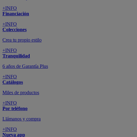
+INFO
Financiación
+INFO
Colecciones
Crea tu propio estilo
+INFO
Tranquilidad
6 años de Garantía Plus
+INFO
Catálogos
Miles de productos
+INFO
Por teléfono
Llámanos y compra
+INFO
Nueva app