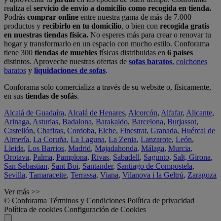
realiza el
servicio de envío a domicilio como recogida en tienda.
Podrás
comprar online
entre nuestra gama de más de 7.000
productos y
recibirlo en tu domicilio
, o bien con
recogida gratis
en nuestras tiendas física.
No esperes más para crear o renovar tu
hogar y transformarlo en un espacio con mucho estilo. Conforama
tiene 300
tiendas de muebles
físicas distribuidas en
6 países
distintos. Aproveche nuestras ofertas de
sofas baratos
,
colchones
baratos
y
liquidaciones de sofas
.
Conforama solo comercializa a través de su website o, físicamente,
en sus
tiendas de sofás
.
Alcalá de Guadaíra
,
Alcalá de Henares
,
Alcorcón
,
Alfafar
,
Alicante
,
Arinaga
,
Asturias
,
Badalona
,
Barakaldo
,
Barcelona
,
Burjassot
,
Castellón
,
Chafiras
,
Cordoba
,
Elche
,
Finestrat
,
Granada
,
Huércal de
Almería
,
La Coruña
,
La Laguna
,
La Zenia
,
Lanzarote
,
León
,
Lleida
,
Los Barrios
,
Madrid
,
Majadahonda
,
Málaga
,
Murcia
,
Orotava
,
Palma
,
Pamplona
,
Rivas
,
Sabadell
,
Sagunto
,
Salt, Girona
,
San Sebastian
,
Sant Boi
,
Santander
,
Santiago de Compostela
,
Sevilla
,
Tamaraceite
,
Terrassa
,
Viana
,
Vilanova i la Geltrú
,
Zaragoza
Ver más >>
© Conforama
Términos y Condiciones
Política de privacidad
Política de cookies
Configuración de Cookies