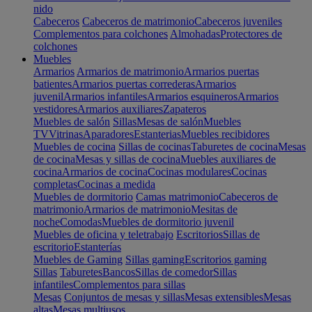
nido
Cabeceros
Cabeceros de matrimonio
Cabeceros juveniles
Complementos para colchones
Almohadas
Protectores de
colchones
Muebles
Armarios
Armarios de matrimonio
Armarios puertas
batientes
Armarios puertas correderas
Armarios
juvenil
Armarios infantiles
Armarios esquineros
Armarios
vestidores
Armarios auxiliares
Zapateros
Muebles de salón
Sillas
Mesas de salón
Muebles
TV
Vitrinas
Aparadores
Estanterias
Muebles recibidores
Muebles de cocina
Sillas de cocinas
Taburetes de cocina
Mesas
de cocina
Mesas y sillas de cocina
Muebles auxiliares de
cocina
Armarios de cocina
Cocinas modulares
Cocinas
completas
Cocinas a medida
Muebles de dormitorio
Camas matrimonio
Cabeceros de
matrimonio
Armarios de matrimonio
Mesitas de
noche
Comodas
Muebles de dormitorio juvenil
Muebles de oficina y teletrabajo
Escritorios
Sillas de
escritorio
Estanterías
Muebles de Gaming
Sillas gaming
Escritorios gaming
Sillas
Taburetes
Bancos
Sillas de comedor
Sillas
infantiles
Complementos para sillas
Mesas
Conjuntos de mesas y sillas
Mesas extensibles
Mesas
altas
Mesas multiusos