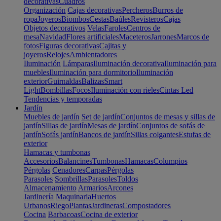
decorativas
Cuadros
Organización
Cajas decorativas
Percheros
Burros de
ropa
Joyeros
Biombos
Cestas
Baúles
Revisteros
Cajas
Objetos decorativos
Velas
Faroles
Centros de
mesa
Navidad
Flores artificiales
Maceteros
Jarrones
Marcos de
fotos
Figuras decorativas
Cajitas y
joyeros
Relojes
Ambientadores
Iluminación
Lámparas
Iluminación decorativa
Iluminación para
muebles
Iluminación para dormitorio
Iluminación
exterior
Guirnaldas
Balizas
Smart
Light
Bombillas
Focos
Iluminación con rieles
Cintas Led
Tendencias y temporadas
Jardín
Muebles de jardín
Set de jardín
Conjuntos de mesas y sillas de
jardín
Sillas de jardín
Mesas de jardín
Conjuntos de sofás de
jardín
Sofás jardín
Bancos de jardín
Sillas colgantes
Estufas de
exterior
Hamacas y tumbonas
Accesorios
Balancines
Tumbonas
Hamacas
Columpios
Pérgolas
Cenadores
Carpas
Pérgolas
Parasoles
Sombrillas
Parasoles
Toldos
Almacenamiento
Armarios
Arcones
Jardinería
Maquinaria
Huertos
Urbanos
Riego
Plantas
Jardineras
Compostadores
Cocina
Barbacoas
Cocina de exterior