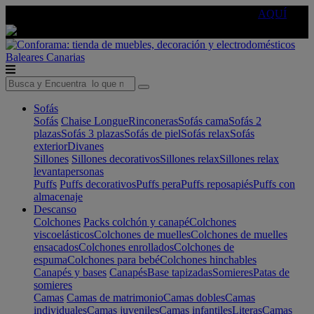
🔵Cambia tu electro con
-10% EXTRA
de descuento ☑️
AQUÍ
Baleares
Canarias
Sofás
Sofás
Chaise Longue
Rinconeras
Sofás cama
Sofás 2
plazas
Sofás 3 plazas
Sofás de piel
Sofás relax
Sofás
exterior
Divanes
Sillones
Sillones decorativos
Sillones relax
Sillones relax
levantapersonas
Puffs
Puffs decorativos
Puffs pera
Puffs reposapiés
Puffs con
almacenaje
Descanso
Colchones
Packs colchón y canapé
Colchones
viscoelásticos
Colchones de muelles
Colchones de muelles
ensacados
Colchones enrollados
Colchones de
espuma
Colchones para bebé
Colchones hinchables
Canapés y bases
Canapés
Base tapizadas
Somieres
Patas de
somieres
Camas
Camas de matrimonio
Camas dobles
Camas
individuales
Camas juveniles
Camas infantiles
Literas
Camas