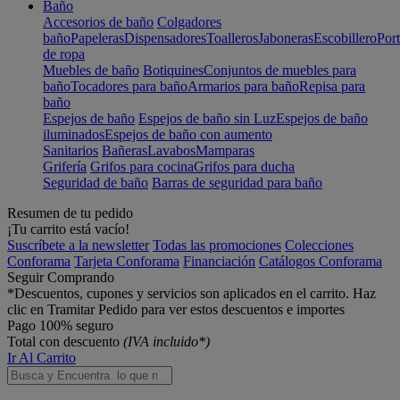
Baño
Accesorios de baño
Colgadores
baño
Papeleras
Dispensadores
Toalleros
Jaboneras
Escobillero
Port
de ropa
Muebles de baño
Botiquines
Conjuntos de muebles para
baño
Tocadores para baño
Armarios para baño
Repisa para
baño
Espejos de baño
Espejos de baño sin Luz
Espejos de baño
iluminados
Espejos de baño con aumento
Sanitarios
Bañeras
Lavabos
Mamparas
Grifería
Grifos para cocina
Grifos para ducha
Seguridad de baño
Barras de seguridad para baño
Resumen de tu pedido
¡Tu carrito está vacío!
Suscríbete a la newsletter
Todas las promociones
Colecciones
Conforama
Tarjeta Conforama
Financiación
Catálogos Conforama
Seguir Comprando
*Descuentos, cupones y servicios son aplicados en el carrito. Haz
clic en Tramitar Pedido para ver estos descuentos e importes
Pago 100% seguro
Total con descuento
(IVA incluido*)
Ir Al Carrito