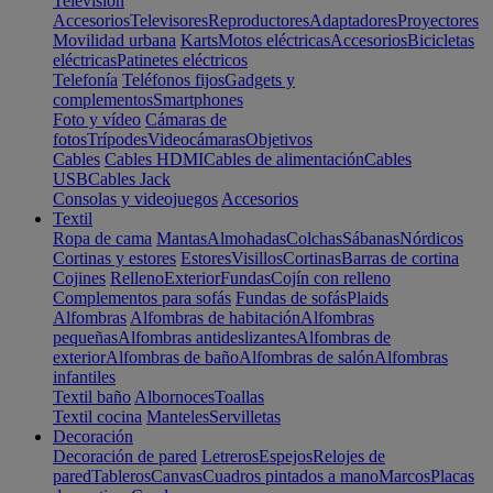
Televisión
Accesorios
Televisores
Reproductores
Adaptadores
Proyectores
Movilidad urbana
Karts
Motos eléctricas
Accesorios
Bicicletas
eléctricas
Patinetes eléctricos
Telefonía
Teléfonos fijos
Gadgets y
complementos
Smartphones
Foto y vídeo
Cámaras de
fotos
Trípodes
Videocámaras
Objetivos
Cables
Cables HDMI
Cables de alimentación
Cables
USB
Cables Jack
Consolas y videojuegos
Accesorios
Textil
Ropa de cama
Mantas
Almohadas
Colchas
Sábanas
Nórdicos
Cortinas y estores
Estores
Visillos
Cortinas
Barras de cortina
Cojines
Relleno
Exterior
Fundas
Cojín con relleno
Complementos para sofás
Fundas de sofás
Plaids
Alfombras
Alfombras de habitación
Alfombras
pequeñas
Alfombras antideslizantes
Alfombras de
exterior
Alfombras de baño
Alfombras de salón
Alfombras
infantiles
Textil baño
Albornoces
Toallas
Textil cocina
Manteles
Servilletas
Decoración
Decoración de pared
Letreros
Espejos
Relojes de
pared
Tableros
Canvas
Cuadros pintados a mano
Marcos
Placas