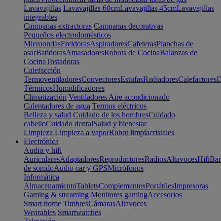
Lavavajillas
Lavavajillas 60cm
Lavavajillas 45cm
Lavavajillas
integrables
Campanas extractoras
Campanas decorativas
Pequeños electrodomésticos
Microondas
Freidoras
Aspiradores
Cafeteras
Planchas de
asar
Batidoras
Amasadores
Robots de Cocina
Balanzas de
Cocina
Tostadoras
Calefacción
Termoventiladores
Convectores
Estufas
Radiadores
Calefactores
D
Térmicos
Humidificadores
Climatización
Ventiladores
Aire acondicionado
Calentadores de agua
Termos eléctricos
Belleza y salud
Cuidado de los hombres
Cuidado
cabello
Cuidado dental
Salud y bienestar
Limpieza
Limpieza a vapor
Robot limpiacristales
Electrónica
Audio y hifi
Auriculares
Adaptadores
Reproductores
Radios
Altavoces
Hifi
Bar
de sonido
Audio car y GPS
Micrófonos
Informática
Almacenamiento
Tablets
Complementos
Portátiles
Impresoras
Gaming & streaming
Monitores gaming
Accesorios
Smart home
Timbres
Cámaras
Altavoces
Wearables
Smartwatches