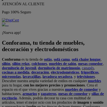
ATENCIÓN AL CLIENTE
Pago 100% Seguro
¡Nueva app!
Conforama, tu tienda de muebles,
decoración y electrodomésticos
Conforama
es tu tienda de
sofás
,
sofá cama
,
sofá chaise longue
,
sillón
,
sillón relax
,
colchones
,
muebles de salón
,
mesas comedor
,
dormitorio de juvenil
,
dormitorio de matrimonio
,
canapés
,
cocinas a medida
,
decoración
,
electrodomésticos
,
frigoríficos
,
microondas
,
lavavajillas
,
lavadora secadora
, y
televisiones
.
Descubre nuestra amplia variedad de estilos en cualquier
muebles
para tu hogar,
con los mejores precios y promociones
. Crea el
espacio en el que vives gracias a nuestros
muebles de comedor
y
habitaciones,
armarios
y
zapateros
,
mesas de comedor
y
sillas de
escritorio
. Además, podrás decorar tu casa con multitud de
artículos, tener el mejor ocio con los productos de
imagen y sonido
y aprovechar tu
jardín
en las épocas de buen tiempo. Conforama