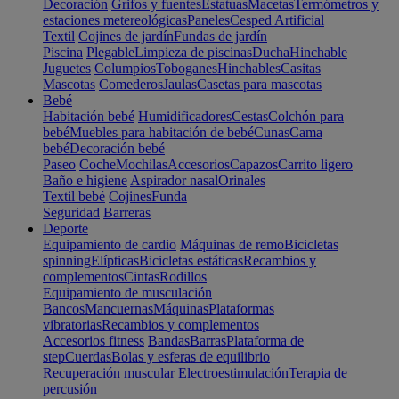
Decoración
Grifos y fuentes
Estatuas
Macetas
Termómetros y
estaciones metereológicas
Paneles
Cesped Artificial
Textil
Cojines de jardín
Fundas de jardín
Piscina
Plegable
Limpieza de piscinas
Ducha
Hinchable
Juguetes
Columpios
Toboganes
Hinchables
Casitas
Mascotas
Comederos
Jaulas
Casetas para mascotas
Bebé
Habitación bebé
Humidificadores
Cestas
Colchón para
bebé
Muebles para habitación de bebé
Cunas
Cama
bebé
Decoración bebé
Paseo
Coche
Mochilas
Accesorios
Capazos
Carrito ligero
Baño e higiene
Aspirador nasal
Orinales
Textil bebé
Cojines
Funda
Seguridad
Barreras
Deporte
Equipamiento de cardio
Máquinas de remo
Bicicletas
spinning
Elípticas
Bicicletas estáticas
Recambios y
complementos
Cintas
Rodillos
Equipamiento de musculación
Bancos
Mancuernas
Máquinas
Plataformas
vibratorias
Recambios y complementos
Accesorios fitness
Bandas
Barras
Plataforma de
step
Cuerdas
Bolas y esferas de equilibrio
Recuperación muscular
Electroestimulación
Terapia de
percusión