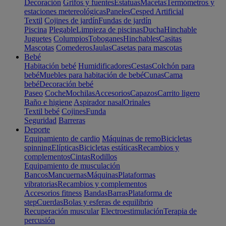
Decoración
Grifos y fuentes
Estatuas
Macetas
Termómetros y
estaciones metereológicas
Paneles
Cesped Artificial
Textil
Cojines de jardín
Fundas de jardín
Piscina
Plegable
Limpieza de piscinas
Ducha
Hinchable
Juguetes
Columpios
Toboganes
Hinchables
Casitas
Mascotas
Comederos
Jaulas
Casetas para mascotas
Bebé
Habitación bebé
Humidificadores
Cestas
Colchón para
bebé
Muebles para habitación de bebé
Cunas
Cama
bebé
Decoración bebé
Paseo
Coche
Mochilas
Accesorios
Capazos
Carrito ligero
Baño e higiene
Aspirador nasal
Orinales
Textil bebé
Cojines
Funda
Seguridad
Barreras
Deporte
Equipamiento de cardio
Máquinas de remo
Bicicletas
spinning
Elípticas
Bicicletas estáticas
Recambios y
complementos
Cintas
Rodillos
Equipamiento de musculación
Bancos
Mancuernas
Máquinas
Plataformas
vibratorias
Recambios y complementos
Accesorios fitness
Bandas
Barras
Plataforma de
step
Cuerdas
Bolas y esferas de equilibrio
Recuperación muscular
Electroestimulación
Terapia de
percusión