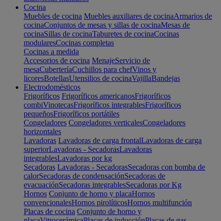
Cocina
Muebles de cocina
Muebles auxiliares de cocina
Armarios de
cocina
Conjuntos de mesas y sillas de cocina
Mesas de
cocina
Sillas de cocina
Taburetes de cocina
Cocinas
modulares
Cocinas completas
Cocinas a medida
Accesorios de cocina
Menaje
Servicio de
mesa
Cubertería
Cuchillos para chef
Vinos y
licores
Botellas
Utensilios de cocina
Vajilla
Bandejas
Electrodomésticos
Frigoríficos
Frigoríficos americanos
Frigoríficos
combi
Vinotecas
Frigoríficos integrables
Frigoríficos
pequeños
Frigoríficos portátiles
Congeladores
Congeladores verticales
Congeladores
horizontales
Lavadoras
Lavadoras de carga frontal
Lavadoras de carga
superior
Lavadoras - Secadoras
Lavadoras
integrables
Lavadoras por kg
Secadoras
Lavadoras - Secadoras
Secadoras con bomba de
calor
Secadoras de condensación
Secadoras de
evacuación
Secadoras integrables
Secadoras por Kg
Hornos
Conjunto de horno y placa
Hornos
convencionales
Hornos pirolíticos
Hornos multifunción
Placas de cocina
Conjunto de horno y
placa
Vitrocerámica
Placas de inducción
Placas de gas