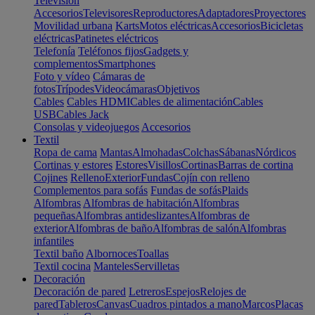
Televisión
Accesorios
Televisores
Reproductores
Adaptadores
Proyectores
Movilidad urbana
Karts
Motos eléctricas
Accesorios
Bicicletas
eléctricas
Patinetes eléctricos
Telefonía
Teléfonos fijos
Gadgets y
complementos
Smartphones
Foto y vídeo
Cámaras de
fotos
Trípodes
Videocámaras
Objetivos
Cables
Cables HDMI
Cables de alimentación
Cables
USB
Cables Jack
Consolas y videojuegos
Accesorios
Textil
Ropa de cama
Mantas
Almohadas
Colchas
Sábanas
Nórdicos
Cortinas y estores
Estores
Visillos
Cortinas
Barras de cortina
Cojines
Relleno
Exterior
Fundas
Cojín con relleno
Complementos para sofás
Fundas de sofás
Plaids
Alfombras
Alfombras de habitación
Alfombras
pequeñas
Alfombras antideslizantes
Alfombras de
exterior
Alfombras de baño
Alfombras de salón
Alfombras
infantiles
Textil baño
Albornoces
Toallas
Textil cocina
Manteles
Servilletas
Decoración
Decoración de pared
Letreros
Espejos
Relojes de
pared
Tableros
Canvas
Cuadros pintados a mano
Marcos
Placas