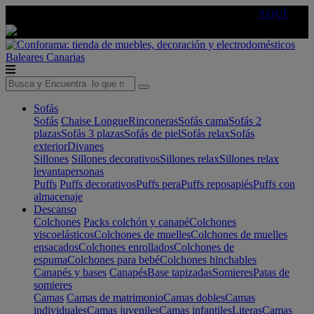
🔵Cambia tu electro con
-10% EXTRA
de descuento ☑️
AQUÍ
Baleares
Canarias
Sofás
Sofás
Chaise Longue
Rinconeras
Sofás cama
Sofás 2
plazas
Sofás 3 plazas
Sofás de piel
Sofás relax
Sofás
exterior
Divanes
Sillones
Sillones decorativos
Sillones relax
Sillones relax
levantapersonas
Puffs
Puffs decorativos
Puffs pera
Puffs reposapiés
Puffs con
almacenaje
Descanso
Colchones
Packs colchón y canapé
Colchones
viscoelásticos
Colchones de muelles
Colchones de muelles
ensacados
Colchones enrollados
Colchones de
espuma
Colchones para bebé
Colchones hinchables
Canapés y bases
Canapés
Base tapizadas
Somieres
Patas de
somieres
Camas
Camas de matrimonio
Camas dobles
Camas
individuales
Camas juveniles
Camas infantiles
Literas
Camas