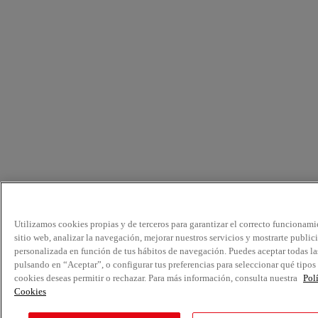
Utilizamos cookies propias y de terceros para garantizar el correcto funcionami
sitio web, analizar la navegación, mejorar nuestros servicios y mostrarte public
personalizada en función de tus hábitos de navegación. Puedes aceptar todas la
pulsando en “Aceptar”, o configurar tus preferencias para seleccionar qué tipos
cookies deseas permitir o rechazar. Para más información, consulta nuestra
Pol
Cookies