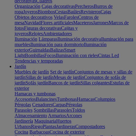
decorativas
Cuadros
Organización
Cajas decorativas
Percheros
Burros de
ropa
Joyeros
Biombos
Cestas
Baúles
Revisteros
Cajas
Objetos decorativos
Velas
Faroles
Centros de
mesa
Navidad
Flores artificiales
Maceteros
Jarrones
Marcos de
fotos
Figuras decorativas
Cajitas y
joyeros
Relojes
Ambientadores
Iluminación
Lámparas
Iluminación decorativa
Iluminación para
muebles
Iluminación para dormitorio
Iluminación
exterior
Guirnaldas
Balizas
Smart
Light
Bombillas
Focos
Iluminación con rieles
Cintas Led
Tendencias y temporadas
Jardín
Muebles de jardín
Set de jardín
Conjuntos de mesas y sillas de
jardín
Sillas de jardín
Mesas de jardín
Conjuntos de sofás de
jardín
Sofás jardín
Bancos de jardín
Sillas colgantes
Estufas de
exterior
Hamacas y tumbonas
Accesorios
Balancines
Tumbonas
Hamacas
Columpios
Pérgolas
Cenadores
Carpas
Pérgolas
Parasoles
Sombrillas
Parasoles
Toldos
Almacenamiento
Armarios
Arcones
Jardinería
Maquinaria
Huertos
Urbanos
Riego
Plantas
Jardineras
Compostadores
Cocina
Barbacoas
Cocina de exterior