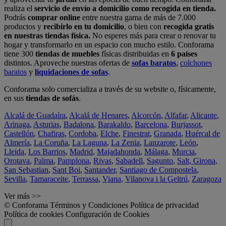
realiza el
servicio de envío a domicilio como recogida en tienda.
Podrás
comprar online
entre nuestra gama de más de 7.000
productos y
recibirlo en tu domicilio
, o bien con
recogida gratis
en nuestras tiendas física.
No esperes más para crear o renovar tu
hogar y transformarlo en un espacio con mucho estilo. Conforama
tiene 300
tiendas de muebles
físicas distribuidas en
6 países
distintos. Aproveche nuestras ofertas de
sofas baratos
,
colchones
baratos
y
liquidaciones de sofas
.
Conforama solo comercializa a través de su website o, físicamente,
en sus
tiendas de sofás
.
Alcalá de Guadaíra
,
Alcalá de Henares
,
Alcorcón
,
Alfafar
,
Alicante
,
Arinaga
,
Asturias
,
Badalona
,
Barakaldo
,
Barcelona
,
Burjassot
,
Castellón
,
Chafiras
,
Cordoba
,
Elche
,
Finestrat
,
Granada
,
Huércal de
Almería
,
La Coruña
,
La Laguna
,
La Zenia
,
Lanzarote
,
León
,
Lleida
,
Los Barrios
,
Madrid
,
Majadahonda
,
Málaga
,
Murcia
,
Orotava
,
Palma
,
Pamplona
,
Rivas
,
Sabadell
,
Sagunto
,
Salt, Girona
,
San Sebastian
,
Sant Boi
,
Santander
,
Santiago de Compostela
,
Sevilla
,
Tamaraceite
,
Terrassa
,
Viana
,
Vilanova i la Geltrú
,
Zaragoza
Ver más >>
© Conforama
Términos y Condiciones
Política de privacidad
Política de cookies
Configuración de Cookies