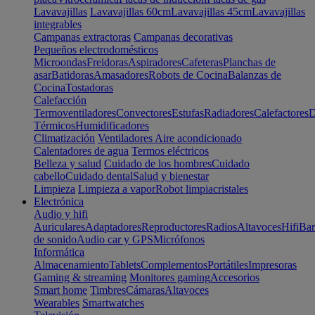
Lavavajillas
Lavavajillas 60cm
Lavavajillas 45cm
Lavavajillas
integrables
Campanas extractoras
Campanas decorativas
Pequeños electrodomésticos
Microondas
Freidoras
Aspiradores
Cafeteras
Planchas de
asar
Batidoras
Amasadores
Robots de Cocina
Balanzas de
Cocina
Tostadoras
Calefacción
Termoventiladores
Convectores
Estufas
Radiadores
Calefactores
D
Térmicos
Humidificadores
Climatización
Ventiladores
Aire acondicionado
Calentadores de agua
Termos eléctricos
Belleza y salud
Cuidado de los hombres
Cuidado
cabello
Cuidado dental
Salud y bienestar
Limpieza
Limpieza a vapor
Robot limpiacristales
Electrónica
Audio y hifi
Auriculares
Adaptadores
Reproductores
Radios
Altavoces
Hifi
Bar
de sonido
Audio car y GPS
Micrófonos
Informática
Almacenamiento
Tablets
Complementos
Portátiles
Impresoras
Gaming & streaming
Monitores gaming
Accesorios
Smart home
Timbres
Cámaras
Altavoces
Wearables
Smartwatches