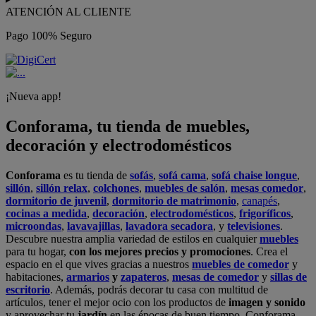
ATENCIÓN AL CLIENTE
Pago 100% Seguro
¡Nueva app!
Conforama, tu tienda de muebles,
decoración y electrodomésticos
Conforama
es tu tienda de
sofás
,
sofá cama
,
sofá chaise longue
,
sillón
,
sillón relax
,
colchones
,
muebles de salón
,
mesas comedor
,
dormitorio de juvenil
,
dormitorio de matrimonio
,
canapés
,
cocinas a medida
,
decoración
,
electrodomésticos
,
frigoríficos
,
microondas
,
lavavajillas
,
lavadora secadora
, y
televisiones
.
Descubre nuestra amplia variedad de estilos en cualquier
muebles
para tu hogar,
con los mejores precios y promociones
. Crea el
espacio en el que vives gracias a nuestros
muebles de comedor
y
habitaciones,
armarios
y
zapateros
,
mesas de comedor
y
sillas de
escritorio
. Además, podrás decorar tu casa con multitud de
artículos, tener el mejor ocio con los productos de
imagen y sonido
y aprovechar tu
jardín
en las épocas de buen tiempo. Conforama