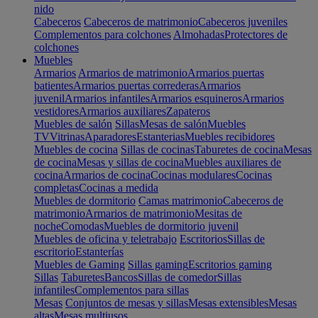
nido
Cabeceros
Cabeceros de matrimonio
Cabeceros juveniles
Complementos para colchones
Almohadas
Protectores de
colchones
Muebles
Armarios
Armarios de matrimonio
Armarios puertas
batientes
Armarios puertas correderas
Armarios
juvenil
Armarios infantiles
Armarios esquineros
Armarios
vestidores
Armarios auxiliares
Zapateros
Muebles de salón
Sillas
Mesas de salón
Muebles
TV
Vitrinas
Aparadores
Estanterias
Muebles recibidores
Muebles de cocina
Sillas de cocinas
Taburetes de cocina
Mesas
de cocina
Mesas y sillas de cocina
Muebles auxiliares de
cocina
Armarios de cocina
Cocinas modulares
Cocinas
completas
Cocinas a medida
Muebles de dormitorio
Camas matrimonio
Cabeceros de
matrimonio
Armarios de matrimonio
Mesitas de
noche
Comodas
Muebles de dormitorio juvenil
Muebles de oficina y teletrabajo
Escritorios
Sillas de
escritorio
Estanterías
Muebles de Gaming
Sillas gaming
Escritorios gaming
Sillas
Taburetes
Bancos
Sillas de comedor
Sillas
infantiles
Complementos para sillas
Mesas
Conjuntos de mesas y sillas
Mesas extensibles
Mesas
altas
Mesas multiusos