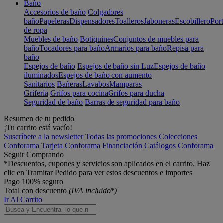
Baño
Accesorios de baño
Colgadores
baño
Papeleras
Dispensadores
Toalleros
Jaboneras
Escobillero
Port
de ropa
Muebles de baño
Botiquines
Conjuntos de muebles para
baño
Tocadores para baño
Armarios para baño
Repisa para
baño
Espejos de baño
Espejos de baño sin Luz
Espejos de baño
iluminados
Espejos de baño con aumento
Sanitarios
Bañeras
Lavabos
Mamparas
Grifería
Grifos para cocina
Grifos para ducha
Seguridad de baño
Barras de seguridad para baño
Resumen de tu pedido
¡Tu carrito está vacío!
Suscríbete a la newsletter
Todas las promociones
Colecciones
Conforama
Tarjeta Conforama
Financiación
Catálogos Conforama
Seguir Comprando
*Descuentos, cupones y servicios son aplicados en el carrito. Haz
clic en Tramitar Pedido para ver estos descuentos e importes
Pago 100% seguro
Total con descuento
(IVA incluido*)
Ir Al Carrito