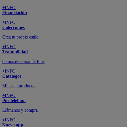
+INFO
Financiación
+INFO
Colecciones
Crea tu propio estilo
+INFO
Tranquilidad
6 años de Garantía Plus
+INFO
Catálogos
Miles de productos
+INFO
Por teléfono
Llámanos y compra
+INFO
Nueva app