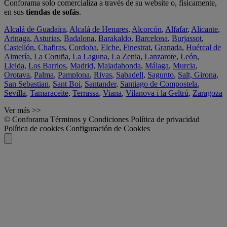
Conforama solo comercializa a través de su website o, físicamente,
en sus
tiendas de sofás
.
Alcalá de Guadaíra
,
Alcalá de Henares
,
Alcorcón
,
Alfafar
,
Alicante
,
Arinaga
,
Asturias
,
Badalona
,
Barakaldo
,
Barcelona
,
Burjassot
,
Castellón
,
Chafiras
,
Cordoba
,
Elche
,
Finestrat
,
Granada
,
Huércal de
Almería
,
La Coruña
,
La Laguna
,
La Zenia
,
Lanzarote
,
León
,
Lleida
,
Los Barrios
,
Madrid
,
Majadahonda
,
Málaga
,
Murcia
,
Orotava
,
Palma
,
Pamplona
,
Rivas
,
Sabadell
,
Sagunto
,
Salt, Girona
,
San Sebastian
,
Sant Boi
,
Santander
,
Santiago de Compostela
,
Sevilla
,
Tamaraceite
,
Terrassa
,
Viana
,
Vilanova i la Geltrú
,
Zaragoza
Ver más >>
© Conforama
Términos y Condiciones
Política de privacidad
Política de cookies
Configuración de Cookies