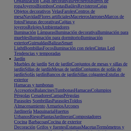
Organización
Cajas decorativas
Percheros
Burros de
ropa
Joyeros
Biombos
Cestas
Baúles
Revisteros
Cajas
Objetos decorativos
Velas
Faroles
Centros de
mesa
Navidad
Flores artificiales
Maceteros
Jarrones
Marcos de
fotos
Figuras decorativas
Cajitas y
joyeros
Relojes
Ambientadores
Iluminación
Lámparas
Iluminación decorativa
Iluminación para
muebles
Iluminación para dormitorio
Iluminación
exterior
Guirnaldas
Balizas
Smart
Light
Bombillas
Focos
Iluminación con rieles
Cintas Led
Tendencias y temporadas
Jardín
Muebles de jardín
Set de jardín
Conjuntos de mesas y sillas de
jardín
Sillas de jardín
Mesas de jardín
Conjuntos de sofás de
jardín
Sofás jardín
Bancos de jardín
Sillas colgantes
Estufas de
exterior
Hamacas y tumbonas
Accesorios
Balancines
Tumbonas
Hamacas
Columpios
Pérgolas
Cenadores
Carpas
Pérgolas
Parasoles
Sombrillas
Parasoles
Toldos
Almacenamiento
Armarios
Arcones
Jardinería
Maquinaria
Huertos
Urbanos
Riego
Plantas
Jardineras
Compostadores
Cocina
Barbacoas
Cocina de exterior
Decoración
Grifos y fuentes
Estatuas
Macetas
Termómetros y