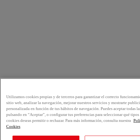
Utilizamos cookies propias y de terceros para garantizar el correcto funcionami
sitio web, analizar la navegación, mejorar nuestros servicios y mostrarte public
personalizada en función de tus hábitos de navegación. Puedes aceptar todas la
pulsando en “Aceptar”, o configurar tus preferencias para seleccionar qué tipos
cookies deseas permitir o rechazar. Para más información, consulta nuestra
Pol
Cookies