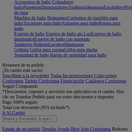
Accesorios de baño
Colgadores
baño
Papeleras
Dispensadores
Toalleros
Jaboneras
Escobillero
Port
de ropa
Muebles de baño
Botiquines
Conjuntos de muebles para
baño
Tocadores para baño
Armarios para baño
Repisa para
baño
Espejos de baño
Espejos de baño sin Luz
Espejos de baño
iluminados
Espejos de baño con aumento
Sanitarios
Bañeras
Lavabos
Mamparas
Grifería
Grifos para cocina
Grifos para ducha
Seguridad de baño
Barras de seguridad para baño
Resumen de tu pedido
¡Tu carrito está vacío!
Suscríbete a la newsletter
Todas las promociones
Colecciones
Conforama
Tarjeta Conforama
Financiación
Catálogos Conforama
Seguir Comprando
*Descuentos, cupones y servicios son aplicados en el carrito. Haz
clic en Tramitar Pedido para ver estos descuentos e importes
Pago 100% seguro
Total con descuento
(IVA incluido*)
Ir Al Carrito
Estado de mi pedido
Tiendas
Ayuda
Blog
App Conforama
Baleares