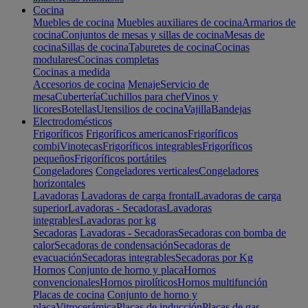
Cocina
Muebles de cocina
Muebles auxiliares de cocina
Armarios de
cocina
Conjuntos de mesas y sillas de cocina
Mesas de
cocina
Sillas de cocina
Taburetes de cocina
Cocinas
modulares
Cocinas completas
Cocinas a medida
Accesorios de cocina
Menaje
Servicio de
mesa
Cubertería
Cuchillos para chef
Vinos y
licores
Botellas
Utensilios de cocina
Vajilla
Bandejas
Electrodomésticos
Frigoríficos
Frigoríficos americanos
Frigoríficos
combi
Vinotecas
Frigoríficos integrables
Frigoríficos
pequeños
Frigoríficos portátiles
Congeladores
Congeladores verticales
Congeladores
horizontales
Lavadoras
Lavadoras de carga frontal
Lavadoras de carga
superior
Lavadoras - Secadoras
Lavadoras
integrables
Lavadoras por kg
Secadoras
Lavadoras - Secadoras
Secadoras con bomba de
calor
Secadoras de condensación
Secadoras de
evacuación
Secadoras integrables
Secadoras por Kg
Hornos
Conjunto de horno y placa
Hornos
convencionales
Hornos pirolíticos
Hornos multifunción
Placas de cocina
Conjunto de horno y
placa
Vitrocerámica
Placas de inducción
Placas de gas