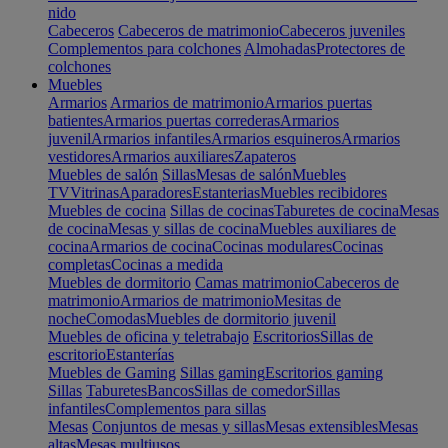
nido
Cabeceros
Cabeceros de matrimonio
Cabeceros juveniles
Complementos para colchones
Almohadas
Protectores de
colchones
Muebles
Armarios
Armarios de matrimonio
Armarios puertas
batientes
Armarios puertas correderas
Armarios
juvenil
Armarios infantiles
Armarios esquineros
Armarios
vestidores
Armarios auxiliares
Zapateros
Muebles de salón
Sillas
Mesas de salón
Muebles
TV
Vitrinas
Aparadores
Estanterias
Muebles recibidores
Muebles de cocina
Sillas de cocinas
Taburetes de cocina
Mesas
de cocina
Mesas y sillas de cocina
Muebles auxiliares de
cocina
Armarios de cocina
Cocinas modulares
Cocinas
completas
Cocinas a medida
Muebles de dormitorio
Camas matrimonio
Cabeceros de
matrimonio
Armarios de matrimonio
Mesitas de
noche
Comodas
Muebles de dormitorio juvenil
Muebles de oficina y teletrabajo
Escritorios
Sillas de
escritorio
Estanterías
Muebles de Gaming
Sillas gaming
Escritorios gaming
Sillas
Taburetes
Bancos
Sillas de comedor
Sillas
infantiles
Complementos para sillas
Mesas
Conjuntos de mesas y sillas
Mesas extensibles
Mesas
altas
Mesas multiusos