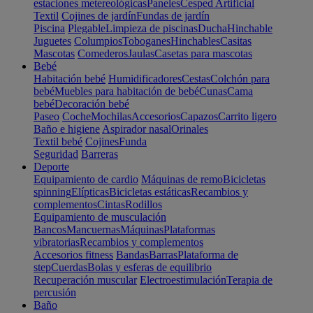
estaciones metereológicas
Paneles
Cesped Artificial
Textil
Cojines de jardín
Fundas de jardín
Piscina
Plegable
Limpieza de piscinas
Ducha
Hinchable
Juguetes
Columpios
Toboganes
Hinchables
Casitas
Mascotas
Comederos
Jaulas
Casetas para mascotas
Bebé
Habitación bebé
Humidificadores
Cestas
Colchón para
bebé
Muebles para habitación de bebé
Cunas
Cama
bebé
Decoración bebé
Paseo
Coche
Mochilas
Accesorios
Capazos
Carrito ligero
Baño e higiene
Aspirador nasal
Orinales
Textil bebé
Cojines
Funda
Seguridad
Barreras
Deporte
Equipamiento de cardio
Máquinas de remo
Bicicletas
spinning
Elípticas
Bicicletas estáticas
Recambios y
complementos
Cintas
Rodillos
Equipamiento de musculación
Bancos
Mancuernas
Máquinas
Plataformas
vibratorias
Recambios y complementos
Accesorios fitness
Bandas
Barras
Plataforma de
step
Cuerdas
Bolas y esferas de equilibrio
Recuperación muscular
Electroestimulación
Terapia de
percusión
Baño