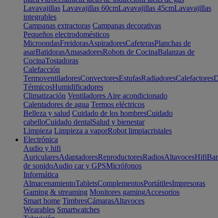
Lavavajillas
Lavavajillas 60cm
Lavavajillas 45cm
Lavavajillas
integrables
Campanas extractoras
Campanas decorativas
Pequeños electrodomésticos
Microondas
Freidoras
Aspiradores
Cafeteras
Planchas de
asar
Batidoras
Amasadores
Robots de Cocina
Balanzas de
Cocina
Tostadoras
Calefacción
Termoventiladores
Convectores
Estufas
Radiadores
Calefactores
D
Térmicos
Humidificadores
Climatización
Ventiladores
Aire acondicionado
Calentadores de agua
Termos eléctricos
Belleza y salud
Cuidado de los hombres
Cuidado
cabello
Cuidado dental
Salud y bienestar
Limpieza
Limpieza a vapor
Robot limpiacristales
Electrónica
Audio y hifi
Auriculares
Adaptadores
Reproductores
Radios
Altavoces
Hifi
Bar
de sonido
Audio car y GPS
Micrófonos
Informática
Almacenamiento
Tablets
Complementos
Portátiles
Impresoras
Gaming & streaming
Monitores gaming
Accesorios
Smart home
Timbres
Cámaras
Altavoces
Wearables
Smartwatches