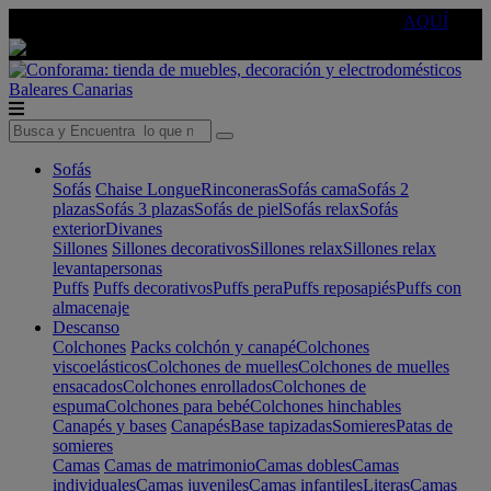
🔵Cambia tu electro con
-10% EXTRA
de descuento ☑️
AQUÍ
Baleares
Canarias
Sofás
Sofás
Chaise Longue
Rinconeras
Sofás cama
Sofás 2
plazas
Sofás 3 plazas
Sofás de piel
Sofás relax
Sofás
exterior
Divanes
Sillones
Sillones decorativos
Sillones relax
Sillones relax
levantapersonas
Puffs
Puffs decorativos
Puffs pera
Puffs reposapiés
Puffs con
almacenaje
Descanso
Colchones
Packs colchón y canapé
Colchones
viscoelásticos
Colchones de muelles
Colchones de muelles
ensacados
Colchones enrollados
Colchones de
espuma
Colchones para bebé
Colchones hinchables
Canapés y bases
Canapés
Base tapizadas
Somieres
Patas de
somieres
Camas
Camas de matrimonio
Camas dobles
Camas
individuales
Camas juveniles
Camas infantiles
Literas
Camas