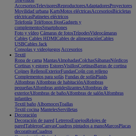
Televisión
Accesorios
Televisores
Reproductores
Adaptadores
Proyectores
Movilidad urbana
Karts
Motos eléctricas
Accesorios
Bicicletas
eléctricas
Patinetes eléctricos
Telefonía
Teléfonos fijos
Gadgets y
complementos
Smartphones
Foto y vídeo
Cámaras de fotos
Trípodes
Videocámaras
Cables
Cables HDMI
Cables de alimentación
Cables
USB
Cables Jack
Consolas y videojuegos
Accesorios
Textil
Ropa de cama
Mantas
Almohadas
Colchas
Sábanas
Nórdicos
Cortinas y estores
Estores
Visillos
Cortinas
Barras de cortina
Cojines
Relleno
Exterior
Fundas
Cojín con relleno
Complementos para sofás
Fundas de sofás
Plaids
Alfombras
Alfombras de habitación
Alfombras
pequeñas
Alfombras antideslizantes
Alfombras de
exterior
Alfombras de baño
Alfombras de salón
Alfombras
infantiles
Textil baño
Albornoces
Toallas
Textil cocina
Manteles
Servilletas
Decoración
Decoración de pared
Letreros
Espejos
Relojes de
pared
Tableros
Canvas
Cuadros pintados a mano
Marcos
Placas
decorativas
Cuadros