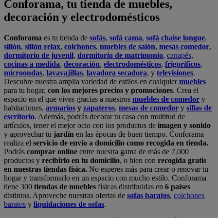
Conforama, tu tienda de muebles,
decoración y electrodomésticos
Conforama
es tu tienda de
sofás
,
sofá cama
,
sofá chaise longue
,
sillón
,
sillón relax
,
colchones
,
muebles de salón
,
mesas comedor
,
dormitorio de juvenil
,
dormitorio de matrimonio
,
canapés
,
cocinas a medida
,
decoración
,
electrodomésticos
,
frigoríficos
,
microondas
,
lavavajillas
,
lavadora secadora
, y
televisiones
.
Descubre nuestra amplia variedad de estilos en cualquier
muebles
para tu hogar,
con los mejores precios y promociones
. Crea el
espacio en el que vives gracias a nuestros
muebles de comedor
y
habitaciones,
armarios
y
zapateros
,
mesas de comedor
y
sillas de
escritorio
. Además, podrás decorar tu casa con multitud de
artículos, tener el mejor ocio con los productos de
imagen y sonido
y aprovechar tu
jardín
en las épocas de buen tiempo. Conforama
realiza el
servicio de envío a domicilio como recogida en tienda.
Podrás
comprar online
entre nuestra gama de más de 7.000
productos y
recibirlo en tu domicilio
, o bien con
recogida gratis
en nuestras tiendas física.
No esperes más para crear o renovar tu
hogar y transformarlo en un espacio con mucho estilo. Conforama
tiene 300
tiendas de muebles
físicas distribuidas en
6 países
distintos. Aproveche nuestras ofertas de
sofas baratos
,
colchones
baratos
y
liquidaciones de sofas
.