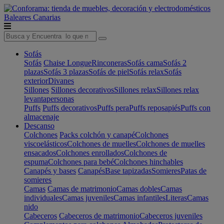
Baleares
Canarias
Sofás
Sofás
Chaise Longue
Rinconeras
Sofás cama
Sofás 2
plazas
Sofás 3 plazas
Sofás de piel
Sofás relax
Sofás
exterior
Divanes
Sillones
Sillones decorativos
Sillones relax
Sillones relax
levantapersonas
Puffs
Puffs decorativos
Puffs pera
Puffs reposapiés
Puffs con
almacenaje
Descanso
Colchones
Packs colchón y canapé
Colchones
viscoelásticos
Colchones de muelles
Colchones de muelles
ensacados
Colchones enrollados
Colchones de
espuma
Colchones para bebé
Colchones hinchables
Canapés y bases
Canapés
Base tapizadas
Somieres
Patas de
somieres
Camas
Camas de matrimonio
Camas dobles
Camas
individuales
Camas juveniles
Camas infantiles
Literas
Camas
nido
Cabeceros
Cabeceros de matrimonio
Cabeceros juveniles