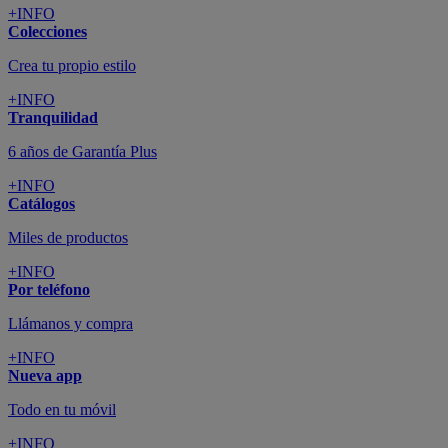
+INFO
Colecciones
Crea tu propio estilo
+INFO
Tranquilidad
6 años de Garantía Plus
+INFO
Catálogos
Miles de productos
+INFO
Por teléfono
Llámanos y compra
+INFO
Nueva app
Todo en tu móvil
+INFO