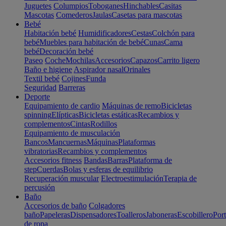
Juguetes
Columpios
Toboganes
Hinchables
Casitas
Mascotas
Comederos
Jaulas
Casetas para mascotas
Bebé
Habitación bebé
Humidificadores
Cestas
Colchón para
bebé
Muebles para habitación de bebé
Cunas
Cama
bebé
Decoración bebé
Paseo
Coche
Mochilas
Accesorios
Capazos
Carrito ligero
Baño e higiene
Aspirador nasal
Orinales
Textil bebé
Cojines
Funda
Seguridad
Barreras
Deporte
Equipamiento de cardio
Máquinas de remo
Bicicletas
spinning
Elípticas
Bicicletas estáticas
Recambios y
complementos
Cintas
Rodillos
Equipamiento de musculación
Bancos
Mancuernas
Máquinas
Plataformas
vibratorias
Recambios y complementos
Accesorios fitness
Bandas
Barras
Plataforma de
step
Cuerdas
Bolas y esferas de equilibrio
Recuperación muscular
Electroestimulación
Terapia de
percusión
Baño
Accesorios de baño
Colgadores
baño
Papeleras
Dispensadores
Toalleros
Jaboneras
Escobillero
Port
de ropa