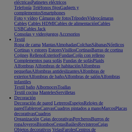
eléctricas
Patinetes eléctricos
Telefonía
Teléfonos fijos
Gadgets y
complementos
Smartphones
Foto y vídeo
Cámaras de fotos
Trípodes
Videocámaras
Cables
Cables HDMI
Cables de alimentación
Cables
USB
Cables Jack
Consolas y videojuegos
Accesorios
Textil
Ropa de cama
Mantas
Almohadas
Colchas
Sábanas
Nórdicos
Cortinas y estores
Estores
Visillos
Cortinas
Barras de cortina
Cojines
Relleno
Exterior
Fundas
Cojín con relleno
Complementos para sofás
Fundas de sofás
Plaids
Alfombras
Alfombras de habitación
Alfombras
pequeñas
Alfombras antideslizantes
Alfombras de
exterior
Alfombras de baño
Alfombras de salón
Alfombras
infantiles
Textil baño
Albornoces
Toallas
Textil cocina
Manteles
Servilletas
Decoración
Decoración de pared
Letreros
Espejos
Relojes de
pared
Tableros
Canvas
Cuadros pintados a mano
Marcos
Placas
decorativas
Cuadros
Organización
Cajas decorativas
Percheros
Burros de
ropa
Joyeros
Biombos
Cestas
Baúles
Revisteros
Cajas
Objetos decorativos
Velas
Faroles
Centros de