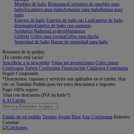
Muebles de baño
Botiquines
Conjuntos de muebles para
baño
Tocadores para baño
Armarios para baño
Repisa para
baño
Espejos de baño
Espejos de baño sin Luz
Espejos de baño
iluminados
Espejos de baño con aumento
Sanitarios
Bañeras
Lavabos
Mamparas
Grifería
Grifos para cocina
Grifos para ducha
Seguridad de baño
Barras de seguridad para baño
Resumen de tu pedido
¡Tu carrito está vacío!
Suscríbete a la newsletter
Todas las promociones
Colecciones
Conforama
Tarjeta Conforama
Financiación
Catálogos Conforama
Seguir Comprando
*Descuentos, cupones y servicios son aplicados en el carrito. Haz
clic en Tramitar Pedido para ver estos descuentos e importes
Pago 100% seguro
Total con descuento
(IVA incluido*)
Ir Al Carrito
Estado de mi pedido
Tiendas
Ayuda
Blog
App Conforama
Baleares
Canarias