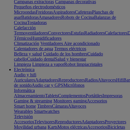
Campanas extractoras
Campanas decorativas
Pequeños electrodomésticos
Microondas
Freidoras
Aspiradores
Cafeteras
Planchas de
asar
Batidoras
Amasadores
Robots de Cocina
Balanzas de
Cocina
Tostadoras
Calefacción
Termoventiladores
Convectores
Estufas
Radiadores
Calefactores
D
Térmicos
Humidificadores
Climatización
Ventiladores
Aire acondicionado
Calentadores de agua
Termos eléctricos
Belleza y salud
Cuidado de los hombres
Cuidado
cabello
Cuidado dental
Salud y bienestar
Limpieza
Limpieza a vapor
Robot limpiacristales
Electrónica
Audio y hifi
Auriculares
Adaptadores
Reproductores
Radios
Altavoces
Hifi
Bar
de sonido
Audio car y GPS
Micrófonos
Informática
Almacenamiento
Tablets
Complementos
Portátiles
Impresoras
Gaming & streaming
Monitores gaming
Accesorios
Smart home
Timbres
Cámaras
Altavoces
Wearables
Smartwatches
Televisión
Accesorios
Televisores
Reproductores
Adaptadores
Proyectores
Movilidad urbana
Karts
Motos eléctricas
Accesorios
Bicicletas