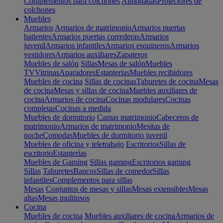
Complementos para colchones
Almohadas
Protectores de
colchones
Muebles
Armarios
Armarios de matrimonio
Armarios puertas
batientes
Armarios puertas correderas
Armarios
juvenil
Armarios infantiles
Armarios esquineros
Armarios
vestidores
Armarios auxiliares
Zapateros
Muebles de salón
Sillas
Mesas de salón
Muebles
TV
Vitrinas
Aparadores
Estanterias
Muebles recibidores
Muebles de cocina
Sillas de cocinas
Taburetes de cocina
Mesas
de cocina
Mesas y sillas de cocina
Muebles auxiliares de
cocina
Armarios de cocina
Cocinas modulares
Cocinas
completas
Cocinas a medida
Muebles de dormitorio
Camas matrimonio
Cabeceros de
matrimonio
Armarios de matrimonio
Mesitas de
noche
Comodas
Muebles de dormitorio juvenil
Muebles de oficina y teletrabajo
Escritorios
Sillas de
escritorio
Estanterías
Muebles de Gaming
Sillas gaming
Escritorios gaming
Sillas
Taburetes
Bancos
Sillas de comedor
Sillas
infantiles
Complementos para sillas
Mesas
Conjuntos de mesas y sillas
Mesas extensibles
Mesas
altas
Mesas multiusos
Cocina
Muebles de cocina
Muebles auxiliares de cocina
Armarios de