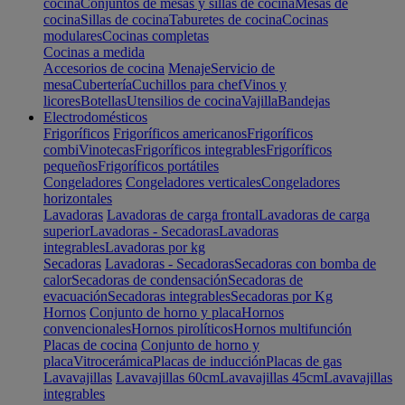
cocina
Conjuntos de mesas y sillas de cocina
Mesas de
cocina
Sillas de cocina
Taburetes de cocina
Cocinas
modulares
Cocinas completas
Cocinas a medida
Accesorios de cocina
Menaje
Servicio de
mesa
Cubertería
Cuchillos para chef
Vinos y
licores
Botellas
Utensilios de cocina
Vajilla
Bandejas
Electrodomésticos
Frigoríficos
Frigoríficos americanos
Frigoríficos
combi
Vinotecas
Frigoríficos integrables
Frigoríficos
pequeños
Frigoríficos portátiles
Congeladores
Congeladores verticales
Congeladores
horizontales
Lavadoras
Lavadoras de carga frontal
Lavadoras de carga
superior
Lavadoras - Secadoras
Lavadoras
integrables
Lavadoras por kg
Secadoras
Lavadoras - Secadoras
Secadoras con bomba de
calor
Secadoras de condensación
Secadoras de
evacuación
Secadoras integrables
Secadoras por Kg
Hornos
Conjunto de horno y placa
Hornos
convencionales
Hornos pirolíticos
Hornos multifunción
Placas de cocina
Conjunto de horno y
placa
Vitrocerámica
Placas de inducción
Placas de gas
Lavavajillas
Lavavajillas 60cm
Lavavajillas 45cm
Lavavajillas
integrables