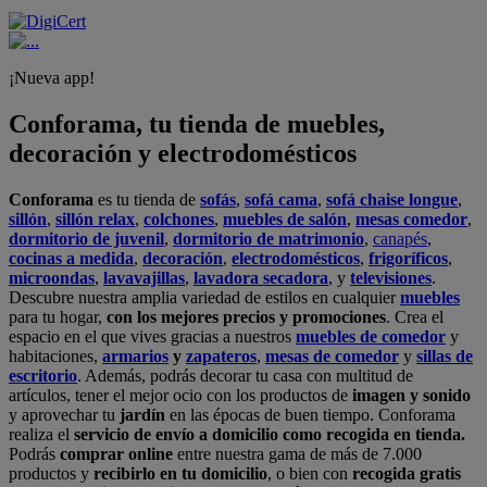
¡Nueva app!
Conforama, tu tienda de muebles,
decoración y electrodomésticos
Conforama
es tu tienda de
sofás
,
sofá cama
,
sofá chaise longue
,
sillón
,
sillón relax
,
colchones
,
muebles de salón
,
mesas comedor
,
dormitorio de juvenil
,
dormitorio de matrimonio
,
canapés
,
cocinas a medida
,
decoración
,
electrodomésticos
,
frigoríficos
,
microondas
,
lavavajillas
,
lavadora secadora
, y
televisiones
.
Descubre nuestra amplia variedad de estilos en cualquier
muebles
para tu hogar,
con los mejores precios y promociones
. Crea el
espacio en el que vives gracias a nuestros
muebles de comedor
y
habitaciones,
armarios
y
zapateros
,
mesas de comedor
y
sillas de
escritorio
. Además, podrás decorar tu casa con multitud de
artículos, tener el mejor ocio con los productos de
imagen y sonido
y aprovechar tu
jardín
en las épocas de buen tiempo. Conforama
realiza el
servicio de envío a domicilio como recogida en tienda.
Podrás
comprar online
entre nuestra gama de más de 7.000
productos y
recibirlo en tu domicilio
, o bien con
recogida gratis