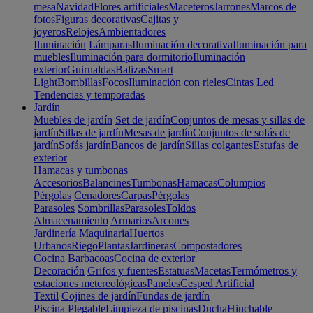
mesa
Navidad
Flores artificiales
Maceteros
Jarrones
Marcos de
fotos
Figuras decorativas
Cajitas y
joyeros
Relojes
Ambientadores
Iluminación
Lámparas
Iluminación decorativa
Iluminación para
muebles
Iluminación para dormitorio
Iluminación
exterior
Guirnaldas
Balizas
Smart
Light
Bombillas
Focos
Iluminación con rieles
Cintas Led
Tendencias y temporadas
Jardín
Muebles de jardín
Set de jardín
Conjuntos de mesas y sillas de
jardín
Sillas de jardín
Mesas de jardín
Conjuntos de sofás de
jardín
Sofás jardín
Bancos de jardín
Sillas colgantes
Estufas de
exterior
Hamacas y tumbonas
Accesorios
Balancines
Tumbonas
Hamacas
Columpios
Pérgolas
Cenadores
Carpas
Pérgolas
Parasoles
Sombrillas
Parasoles
Toldos
Almacenamiento
Armarios
Arcones
Jardinería
Maquinaria
Huertos
Urbanos
Riego
Plantas
Jardineras
Compostadores
Cocina
Barbacoas
Cocina de exterior
Decoración
Grifos y fuentes
Estatuas
Macetas
Termómetros y
estaciones metereológicas
Paneles
Cesped Artificial
Textil
Cojines de jardín
Fundas de jardín
Piscina
Plegable
Limpieza de piscinas
Ducha
Hinchable