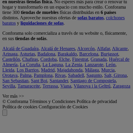
en nuestras tiendas física.
No esperes más para crear o renovar tu
hogar y transformarlo en un espacio con mucho estilo. Conforama
tiene 300
tiendas de muebles
físicas distribuidas en
6 países
distintos. Aproveche nuestras ofertas de
sofas baratos
,
colchones
baratos
y
liquidaciones de sofas
.
Conforama solo comercializa a través de su website o, físicamente,
en sus
tiendas de sofás
.
Alcalá de Guadaíra
,
Alcalá de Henares
,
Alcorcón
,
Alfafar
,
Alicante
,
Arinaga
,
Asturias
,
Badalona
,
Barakaldo
,
Barcelona
,
Burjassot
,
Castellón
,
Chafiras
,
Cordoba
,
Elche
,
Finestrat
,
Granada
,
Huércal de
Almería
,
La Coruña
,
La Laguna
,
La Zenia
,
Lanzarote
,
León
,
Lleida
,
Los Barrios
,
Madrid
,
Majadahonda
,
Málaga
,
Murcia
,
Orotava
,
Palma
,
Pamplona
,
Rivas
,
Sabadell
,
Sagunto
,
Salt, Girona
,
San Sebastian
,
Sant Boi
,
Santander
,
Santiago de Compostela
,
Sevilla
,
Tamaraceite
,
Terrassa
,
Viana
,
Vilanova i la Geltrú
,
Zaragoza
Ver más >>
© Conforama
Términos y Condiciones
Política de privacidad
Política de cookies
Configuración de Cookies