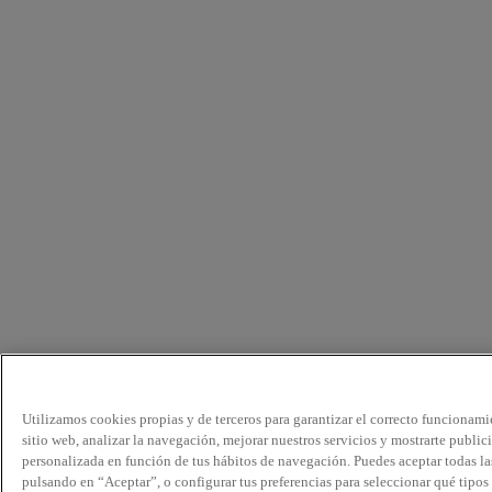
Utilizamos cookies propias y de terceros para garantizar el correcto funcionami
sitio web, analizar la navegación, mejorar nuestros servicios y mostrarte public
personalizada en función de tus hábitos de navegación. Puedes aceptar todas la
pulsando en “Aceptar”, o configurar tus preferencias para seleccionar qué tipos