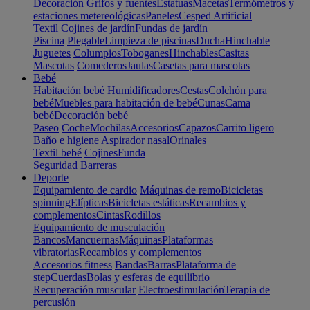
Decoración
Grifos y fuentes
Estatuas
Macetas
Termómetros y
estaciones metereológicas
Paneles
Cesped Artificial
Textil
Cojines de jardín
Fundas de jardín
Piscina
Plegable
Limpieza de piscinas
Ducha
Hinchable
Juguetes
Columpios
Toboganes
Hinchables
Casitas
Mascotas
Comederos
Jaulas
Casetas para mascotas
Bebé
Habitación bebé
Humidificadores
Cestas
Colchón para
bebé
Muebles para habitación de bebé
Cunas
Cama
bebé
Decoración bebé
Paseo
Coche
Mochilas
Accesorios
Capazos
Carrito ligero
Baño e higiene
Aspirador nasal
Orinales
Textil bebé
Cojines
Funda
Seguridad
Barreras
Deporte
Equipamiento de cardio
Máquinas de remo
Bicicletas
spinning
Elípticas
Bicicletas estáticas
Recambios y
complementos
Cintas
Rodillos
Equipamiento de musculación
Bancos
Mancuernas
Máquinas
Plataformas
vibratorias
Recambios y complementos
Accesorios fitness
Bandas
Barras
Plataforma de
step
Cuerdas
Bolas y esferas de equilibrio
Recuperación muscular
Electroestimulación
Terapia de
percusión