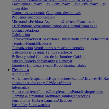
Lavavajillas
Lavavajillas 60cm
Lavavajillas 45cm
Lavavajillas
integrables
Campanas extractoras
Campanas decorativas
Pequeños electrodomésticos
Microondas
Freidoras
Aspiradores
Cafeteras
Planchas de
asar
Batidoras
Amasadores
Robots de Cocina
Balanzas de
Cocina
Tostadoras
Calefacción
Termoventiladores
Convectores
Estufas
Radiadores
Calefactores
D
Térmicos
Humidificadores
Climatización
Ventiladores
Aire acondicionado
Calentadores de agua
Termos eléctricos
Belleza y salud
Cuidado de los hombres
Cuidado
cabello
Cuidado dental
Salud y bienestar
Limpieza
Limpieza a vapor
Robot limpiacristales
Electrónica
Audio y hifi
Auriculares
Adaptadores
Reproductores
Radios
Altavoces
Hifi
Bar
de sonido
Audio car y GPS
Micrófonos
Informática
Almacenamiento
Tablets
Complementos
Portátiles
Impresoras
Gaming & streaming
Monitores gaming
Accesorios
Smart home
Timbres
Cámaras
Altavoces
Wearables
Smartwatches