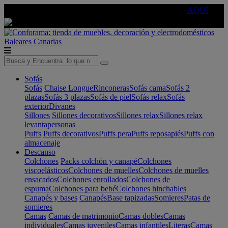
🔵Cambia tu electro con
-10% EXTRA
de descuento ☑️
AQUÍ
Baleares
Canarias
Sofás
Sofás
Chaise Longue
Rinconeras
Sofás cama
Sofás 2
plazas
Sofás 3 plazas
Sofás de piel
Sofás relax
Sofás
exterior
Divanes
Sillones
Sillones decorativos
Sillones relax
Sillones relax
levantapersonas
Puffs
Puffs decorativos
Puffs pera
Puffs reposapiés
Puffs con
almacenaje
Descanso
Colchones
Packs colchón y canapé
Colchones
viscoelásticos
Colchones de muelles
Colchones de muelles
ensacados
Colchones enrollados
Colchones de
espuma
Colchones para bebé
Colchones hinchables
Canapés y bases
Canapés
Base tapizadas
Somieres
Patas de
somieres
Camas
Camas de matrimonio
Camas dobles
Camas
individuales
Camas juveniles
Camas infantiles
Literas
Camas