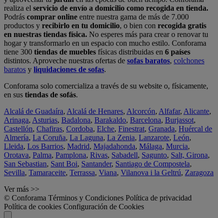
realiza el
servicio de envío a domicilio como recogida en tienda.
Podrás
comprar online
entre nuestra gama de más de 7.000
productos y
recibirlo en tu domicilio
, o bien con
recogida gratis
en nuestras tiendas física.
No esperes más para crear o renovar tu
hogar y transformarlo en un espacio con mucho estilo. Conforama
tiene 300
tiendas de muebles
físicas distribuidas en
6 países
distintos. Aproveche nuestras ofertas de
sofas baratos
,
colchones
baratos
y
liquidaciones de sofas
.
Conforama solo comercializa a través de su website o, físicamente,
en sus
tiendas de sofás
.
Alcalá de Guadaíra
,
Alcalá de Henares
,
Alcorcón
,
Alfafar
,
Alicante
,
Arinaga
,
Asturias
,
Badalona
,
Barakaldo
,
Barcelona
,
Burjassot
,
Castellón
,
Chafiras
,
Cordoba
,
Elche
,
Finestrat
,
Granada
,
Huércal de
Almería
,
La Coruña
,
La Laguna
,
La Zenia
,
Lanzarote
,
León
,
Lleida
,
Los Barrios
,
Madrid
,
Majadahonda
,
Málaga
,
Murcia
,
Orotava
,
Palma
,
Pamplona
,
Rivas
,
Sabadell
,
Sagunto
,
Salt, Girona
,
San Sebastian
,
Sant Boi
,
Santander
,
Santiago de Compostela
,
Sevilla
,
Tamaraceite
,
Terrassa
,
Viana
,
Vilanova i la Geltrú
,
Zaragoza
Ver más >>
© Conforama
Términos y Condiciones
Política de privacidad
Política de cookies
Configuración de Cookies