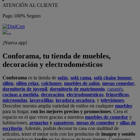
ATENCIÓN AL CLIENTE
Pago 100% Seguro
¡Nueva app!
Conforama, tu tienda de muebles,
decoración y electrodomésticos
Conforama
es tu tienda de
sofás
,
sofá cama
,
sofá chaise longue
,
sillón
,
sillón relax
,
colchones
,
muebles de salón
,
mesas comedor
,
dormitorio de juvenil
,
dormitorio de matrimonio
,
canapés
,
cocinas a medida
,
decoración
,
electrodomésticos
,
frigoríficos
,
microondas
,
lavavajillas
,
lavadora secadora
, y
televisiones
.
Descubre nuestra amplia variedad de estilos en cualquier
muebles
para tu hogar,
con los mejores precios y promociones
. Crea el
espacio en el que vives gracias a nuestros
muebles de comedor
y
habitaciones,
armarios
y
zapateros
,
mesas de comedor
y
sillas de
escritorio
. Además, podrás decorar tu casa con multitud de
artículos, tener el mejor ocio con los productos de
imagen y sonido
y aprovechar tu
jardín
en las épocas de buen tiempo. Conforama