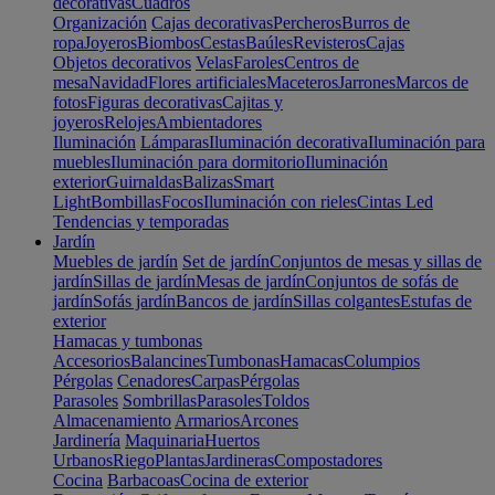
decorativas
Cuadros
Organización
Cajas decorativas
Percheros
Burros de
ropa
Joyeros
Biombos
Cestas
Baúles
Revisteros
Cajas
Objetos decorativos
Velas
Faroles
Centros de
mesa
Navidad
Flores artificiales
Maceteros
Jarrones
Marcos de
fotos
Figuras decorativas
Cajitas y
joyeros
Relojes
Ambientadores
Iluminación
Lámparas
Iluminación decorativa
Iluminación para
muebles
Iluminación para dormitorio
Iluminación
exterior
Guirnaldas
Balizas
Smart
Light
Bombillas
Focos
Iluminación con rieles
Cintas Led
Tendencias y temporadas
Jardín
Muebles de jardín
Set de jardín
Conjuntos de mesas y sillas de
jardín
Sillas de jardín
Mesas de jardín
Conjuntos de sofás de
jardín
Sofás jardín
Bancos de jardín
Sillas colgantes
Estufas de
exterior
Hamacas y tumbonas
Accesorios
Balancines
Tumbonas
Hamacas
Columpios
Pérgolas
Cenadores
Carpas
Pérgolas
Parasoles
Sombrillas
Parasoles
Toldos
Almacenamiento
Armarios
Arcones
Jardinería
Maquinaria
Huertos
Urbanos
Riego
Plantas
Jardineras
Compostadores
Cocina
Barbacoas
Cocina de exterior