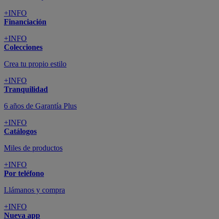
+INFO
Financiación
+INFO
Colecciones
Crea tu propio estilo
+INFO
Tranquilidad
6 años de Garantía Plus
+INFO
Catálogos
Miles de productos
+INFO
Por teléfono
Llámanos y compra
+INFO
Nueva app