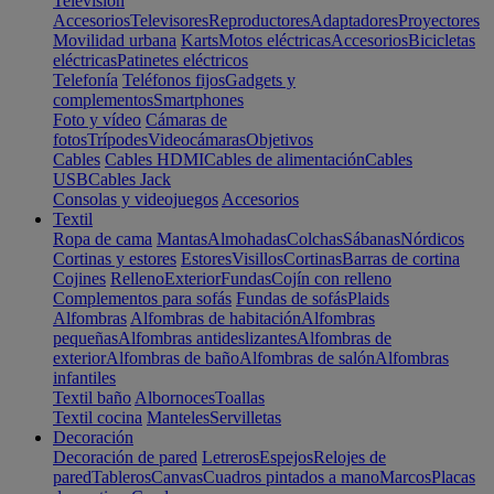
Televisión
Accesorios
Televisores
Reproductores
Adaptadores
Proyectores
Movilidad urbana
Karts
Motos eléctricas
Accesorios
Bicicletas
eléctricas
Patinetes eléctricos
Telefonía
Teléfonos fijos
Gadgets y
complementos
Smartphones
Foto y vídeo
Cámaras de
fotos
Trípodes
Videocámaras
Objetivos
Cables
Cables HDMI
Cables de alimentación
Cables
USB
Cables Jack
Consolas y videojuegos
Accesorios
Textil
Ropa de cama
Mantas
Almohadas
Colchas
Sábanas
Nórdicos
Cortinas y estores
Estores
Visillos
Cortinas
Barras de cortina
Cojines
Relleno
Exterior
Fundas
Cojín con relleno
Complementos para sofás
Fundas de sofás
Plaids
Alfombras
Alfombras de habitación
Alfombras
pequeñas
Alfombras antideslizantes
Alfombras de
exterior
Alfombras de baño
Alfombras de salón
Alfombras
infantiles
Textil baño
Albornoces
Toallas
Textil cocina
Manteles
Servilletas
Decoración
Decoración de pared
Letreros
Espejos
Relojes de
pared
Tableros
Canvas
Cuadros pintados a mano
Marcos
Placas