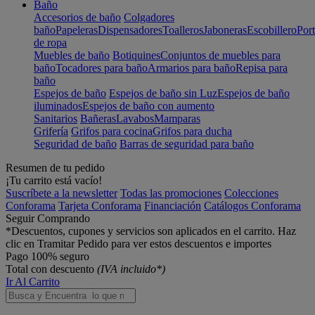
Baño
Accesorios de baño
Colgadores
baño
Papeleras
Dispensadores
Toalleros
Jaboneras
Escobillero
Port
de ropa
Muebles de baño
Botiquines
Conjuntos de muebles para
baño
Tocadores para baño
Armarios para baño
Repisa para
baño
Espejos de baño
Espejos de baño sin Luz
Espejos de baño
iluminados
Espejos de baño con aumento
Sanitarios
Bañeras
Lavabos
Mamparas
Grifería
Grifos para cocina
Grifos para ducha
Seguridad de baño
Barras de seguridad para baño
Resumen de tu pedido
¡Tu carrito está vacío!
Suscríbete a la newsletter
Todas las promociones
Colecciones
Conforama
Tarjeta Conforama
Financiación
Catálogos Conforama
Seguir Comprando
*Descuentos, cupones y servicios son aplicados en el carrito. Haz
clic en Tramitar Pedido para ver estos descuentos e importes
Pago 100% seguro
Total con descuento
(IVA incluido*)
Ir Al Carrito