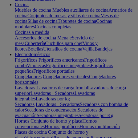
Cocina
Muebles de cocina
Muebles auxiliares de cocina
Armarios de
cocina
Conjuntos de mesas y sillas de cocina
Mesas de
cocina
Sillas de cocina
Taburetes de cocina
Cocinas
modulares
Cocinas completas
Cocinas a medida
Accesorios de cocina
Menaje
Servicio de
mesa
Cubertería
Cuchillos para chef
Vinos y
licores
Botellas
Utensilios de cocina
Vajilla
Bandejas
Electrodomésticos
Frigoríficos
Frigoríficos americanos
Frigoríficos
combi
Vinotecas
Frigoríficos integrables
Frigoríficos
pequeños
Frigoríficos portátiles
Congeladores
Congeladores verticales
Congeladores
horizontales
Lavadoras
Lavadoras de carga frontal
Lavadoras de carga
superior
Lavadoras - Secadoras
Lavadoras
integrables
Lavadoras por kg
Secadoras
Lavadoras - Secadoras
Secadoras con bomba de
calor
Secadoras de condensación
Secadoras de
evacuación
Secadoras integrables
Secadoras por Kg
Hornos
Conjunto de horno y placa
Hornos
convencionales
Hornos pirolíticos
Hornos multifunción
Placas de cocina
Conjunto de horno y
placa
Vitrocerámica
Placas de inducción
Placas de gas