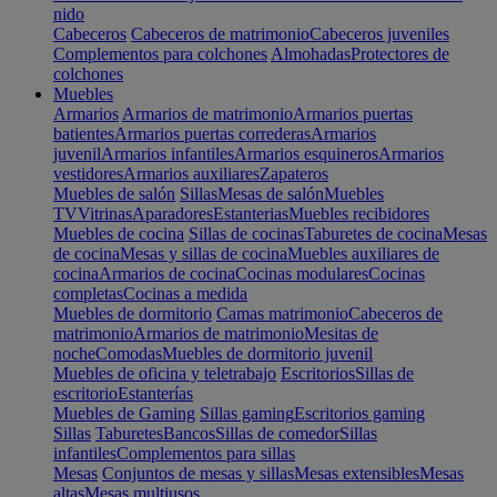
nido
Cabeceros
Cabeceros de matrimonio
Cabeceros juveniles
Complementos para colchones
Almohadas
Protectores de
colchones
Muebles
Armarios
Armarios de matrimonio
Armarios puertas
batientes
Armarios puertas correderas
Armarios
juvenil
Armarios infantiles
Armarios esquineros
Armarios
vestidores
Armarios auxiliares
Zapateros
Muebles de salón
Sillas
Mesas de salón
Muebles
TV
Vitrinas
Aparadores
Estanterias
Muebles recibidores
Muebles de cocina
Sillas de cocinas
Taburetes de cocina
Mesas
de cocina
Mesas y sillas de cocina
Muebles auxiliares de
cocina
Armarios de cocina
Cocinas modulares
Cocinas
completas
Cocinas a medida
Muebles de dormitorio
Camas matrimonio
Cabeceros de
matrimonio
Armarios de matrimonio
Mesitas de
noche
Comodas
Muebles de dormitorio juvenil
Muebles de oficina y teletrabajo
Escritorios
Sillas de
escritorio
Estanterías
Muebles de Gaming
Sillas gaming
Escritorios gaming
Sillas
Taburetes
Bancos
Sillas de comedor
Sillas
infantiles
Complementos para sillas
Mesas
Conjuntos de mesas y sillas
Mesas extensibles
Mesas
altas
Mesas multiusos