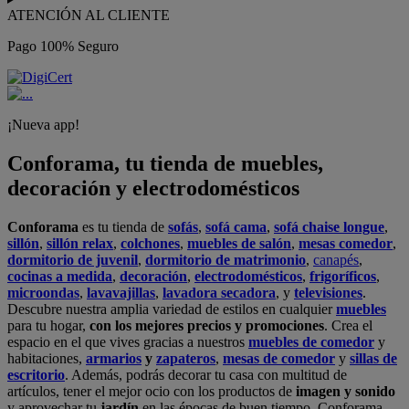
ATENCIÓN AL CLIENTE
Pago 100% Seguro
¡Nueva app!
Conforama, tu tienda de muebles,
decoración y electrodomésticos
Conforama
es tu tienda de
sofás
,
sofá cama
,
sofá chaise longue
,
sillón
,
sillón relax
,
colchones
,
muebles de salón
,
mesas comedor
,
dormitorio de juvenil
,
dormitorio de matrimonio
,
canapés
,
cocinas a medida
,
decoración
,
electrodomésticos
,
frigoríficos
,
microondas
,
lavavajillas
,
lavadora secadora
, y
televisiones
.
Descubre nuestra amplia variedad de estilos en cualquier
muebles
para tu hogar,
con los mejores precios y promociones
. Crea el
espacio en el que vives gracias a nuestros
muebles de comedor
y
habitaciones,
armarios
y
zapateros
,
mesas de comedor
y
sillas de
escritorio
. Además, podrás decorar tu casa con multitud de
artículos, tener el mejor ocio con los productos de
imagen y sonido
y aprovechar tu
jardín
en las épocas de buen tiempo. Conforama