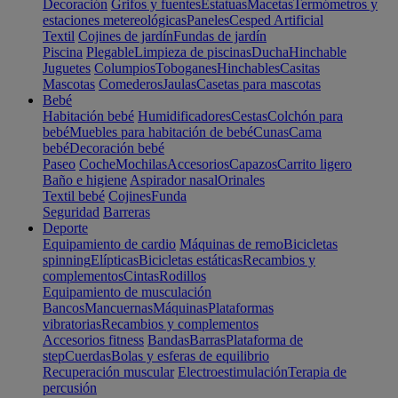
Decoración
Grifos y fuentes
Estatuas
Macetas
Termómetros y
estaciones metereológicas
Paneles
Cesped Artificial
Textil
Cojines de jardín
Fundas de jardín
Piscina
Plegable
Limpieza de piscinas
Ducha
Hinchable
Juguetes
Columpios
Toboganes
Hinchables
Casitas
Mascotas
Comederos
Jaulas
Casetas para mascotas
Bebé
Habitación bebé
Humidificadores
Cestas
Colchón para
bebé
Muebles para habitación de bebé
Cunas
Cama
bebé
Decoración bebé
Paseo
Coche
Mochilas
Accesorios
Capazos
Carrito ligero
Baño e higiene
Aspirador nasal
Orinales
Textil bebé
Cojines
Funda
Seguridad
Barreras
Deporte
Equipamiento de cardio
Máquinas de remo
Bicicletas
spinning
Elípticas
Bicicletas estáticas
Recambios y
complementos
Cintas
Rodillos
Equipamiento de musculación
Bancos
Mancuernas
Máquinas
Plataformas
vibratorias
Recambios y complementos
Accesorios fitness
Bandas
Barras
Plataforma de
step
Cuerdas
Bolas y esferas de equilibrio
Recuperación muscular
Electroestimulación
Terapia de
percusión