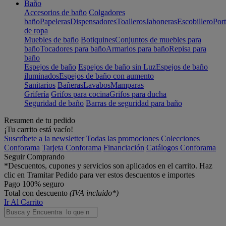
Baño
Accesorios de baño
Colgadores
baño
Papeleras
Dispensadores
Toalleros
Jaboneras
Escobillero
Port
de ropa
Muebles de baño
Botiquines
Conjuntos de muebles para
baño
Tocadores para baño
Armarios para baño
Repisa para
baño
Espejos de baño
Espejos de baño sin Luz
Espejos de baño
iluminados
Espejos de baño con aumento
Sanitarios
Bañeras
Lavabos
Mamparas
Grifería
Grifos para cocina
Grifos para ducha
Seguridad de baño
Barras de seguridad para baño
Resumen de tu pedido
¡Tu carrito está vacío!
Suscríbete a la newsletter
Todas las promociones
Colecciones
Conforama
Tarjeta Conforama
Financiación
Catálogos Conforama
Seguir Comprando
*Descuentos, cupones y servicios son aplicados en el carrito. Haz
clic en Tramitar Pedido para ver estos descuentos e importes
Pago 100% seguro
Total con descuento
(IVA incluido*)
Ir Al Carrito