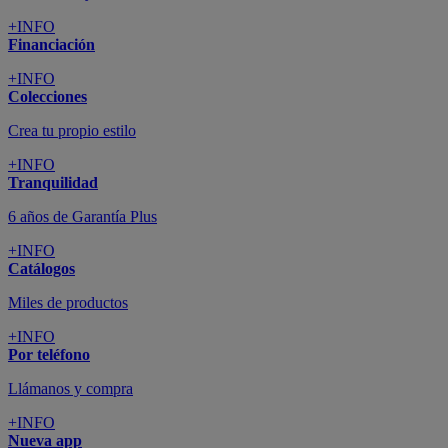
+INFO
Financiación
+INFO
Colecciones
Crea tu propio estilo
+INFO
Tranquilidad
6 años de Garantía Plus
+INFO
Catálogos
Miles de productos
+INFO
Por teléfono
Llámanos y compra
+INFO
Nueva app