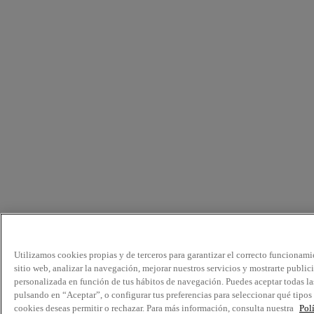
Utilizamos cookies propias y de terceros para garantizar el correcto funcionami
sitio web, analizar la navegación, mejorar nuestros servicios y mostrarte public
personalizada en función de tus hábitos de navegación. Puedes aceptar todas la
pulsando en “Aceptar”, o configurar tus preferencias para seleccionar qué tipos
cookies deseas permitir o rechazar. Para más información, consulta nuestra
Pol