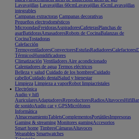
Lavavajillas
Lavavajillas 60cm
Lavavajillas 45cm
Lavavajillas
integrables
Campanas extractoras
Campanas decorativas
Pequeños electrodomésticos
Microondas
Freidoras
Aspiradores
Cafeteras
Planchas de
asar
Batidoras
Amasadores
Robots de Cocina
Balanzas de
Cocina
Tostadoras
Calefacción
Termoventiladores
Convectores
Estufas
Radiadores
Calefactores
D
Térmicos
Humidificadores
Climatización
Ventiladores
Aire acondicionado
Calentadores de agua
Termos eléctricos
Belleza y salud
Cuidado de los hombres
Cuidado
cabello
Cuidado dental
Salud y bienestar
Limpieza
Limpieza a vapor
Robot limpiacristales
Electrónica
Audio y hifi
Auriculares
Adaptadores
Reproductores
Radios
Altavoces
Hifi
Bar
de sonido
Audio car y GPS
Micrófonos
Informática
Almacenamiento
Tablets
Complementos
Portátiles
Impresoras
Gaming & streaming
Monitores gaming
Accesorios
Smart home
Timbres
Cámaras
Altavoces
Wearables
Smartwatches