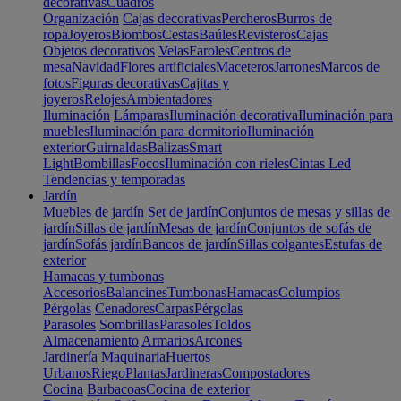
decorativas
Cuadros
Organización
Cajas decorativas
Percheros
Burros de
ropa
Joyeros
Biombos
Cestas
Baúles
Revisteros
Cajas
Objetos decorativos
Velas
Faroles
Centros de
mesa
Navidad
Flores artificiales
Maceteros
Jarrones
Marcos de
fotos
Figuras decorativas
Cajitas y
joyeros
Relojes
Ambientadores
Iluminación
Lámparas
Iluminación decorativa
Iluminación para
muebles
Iluminación para dormitorio
Iluminación
exterior
Guirnaldas
Balizas
Smart
Light
Bombillas
Focos
Iluminación con rieles
Cintas Led
Tendencias y temporadas
Jardín
Muebles de jardín
Set de jardín
Conjuntos de mesas y sillas de
jardín
Sillas de jardín
Mesas de jardín
Conjuntos de sofás de
jardín
Sofás jardín
Bancos de jardín
Sillas colgantes
Estufas de
exterior
Hamacas y tumbonas
Accesorios
Balancines
Tumbonas
Hamacas
Columpios
Pérgolas
Cenadores
Carpas
Pérgolas
Parasoles
Sombrillas
Parasoles
Toldos
Almacenamiento
Armarios
Arcones
Jardinería
Maquinaria
Huertos
Urbanos
Riego
Plantas
Jardineras
Compostadores
Cocina
Barbacoas
Cocina de exterior