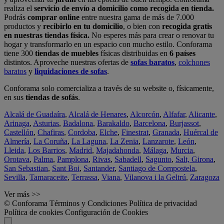
realiza el
servicio de envío a domicilio como recogida en tienda.
Podrás
comprar online
entre nuestra gama de más de 7.000
productos y
recibirlo en tu domicilio
, o bien con
recogida gratis
en nuestras tiendas física.
No esperes más para crear o renovar tu
hogar y transformarlo en un espacio con mucho estilo. Conforama
tiene 300
tiendas de muebles
físicas distribuidas en
6 países
distintos. Aproveche nuestras ofertas de
sofas baratos
,
colchones
baratos
y
liquidaciones de sofas
.
Conforama solo comercializa a través de su website o, físicamente,
en sus
tiendas de sofás
.
Alcalá de Guadaíra
,
Alcalá de Henares
,
Alcorcón
,
Alfafar
,
Alicante
,
Arinaga
,
Asturias
,
Badalona
,
Barakaldo
,
Barcelona
,
Burjassot
,
Castellón
,
Chafiras
,
Cordoba
,
Elche
,
Finestrat
,
Granada
,
Huércal de
Almería
,
La Coruña
,
La Laguna
,
La Zenia
,
Lanzarote
,
León
,
Lleida
,
Los Barrios
,
Madrid
,
Majadahonda
,
Málaga
,
Murcia
,
Orotava
,
Palma
,
Pamplona
,
Rivas
,
Sabadell
,
Sagunto
,
Salt, Girona
,
San Sebastian
,
Sant Boi
,
Santander
,
Santiago de Compostela
,
Sevilla
,
Tamaraceite
,
Terrassa
,
Viana
,
Vilanova i la Geltrú
,
Zaragoza
Ver más >>
© Conforama
Términos y Condiciones
Política de privacidad
Política de cookies
Configuración de Cookies