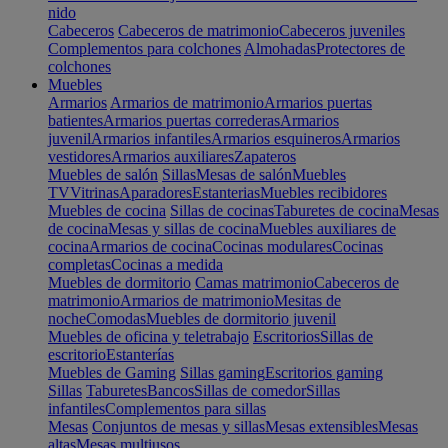
nido
Cabeceros
Cabeceros de matrimonio
Cabeceros juveniles
Complementos para colchones
Almohadas
Protectores de
colchones
Muebles
Armarios
Armarios de matrimonio
Armarios puertas
batientes
Armarios puertas correderas
Armarios
juvenil
Armarios infantiles
Armarios esquineros
Armarios
vestidores
Armarios auxiliares
Zapateros
Muebles de salón
Sillas
Mesas de salón
Muebles
TV
Vitrinas
Aparadores
Estanterias
Muebles recibidores
Muebles de cocina
Sillas de cocinas
Taburetes de cocina
Mesas
de cocina
Mesas y sillas de cocina
Muebles auxiliares de
cocina
Armarios de cocina
Cocinas modulares
Cocinas
completas
Cocinas a medida
Muebles de dormitorio
Camas matrimonio
Cabeceros de
matrimonio
Armarios de matrimonio
Mesitas de
noche
Comodas
Muebles de dormitorio juvenil
Muebles de oficina y teletrabajo
Escritorios
Sillas de
escritorio
Estanterías
Muebles de Gaming
Sillas gaming
Escritorios gaming
Sillas
Taburetes
Bancos
Sillas de comedor
Sillas
infantiles
Complementos para sillas
Mesas
Conjuntos de mesas y sillas
Mesas extensibles
Mesas
altas
Mesas multiusos