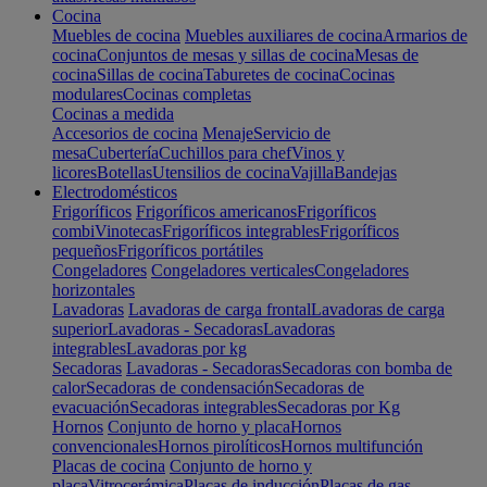
Cocina
Muebles de cocina
Muebles auxiliares de cocina
Armarios de
cocina
Conjuntos de mesas y sillas de cocina
Mesas de
cocina
Sillas de cocina
Taburetes de cocina
Cocinas
modulares
Cocinas completas
Cocinas a medida
Accesorios de cocina
Menaje
Servicio de
mesa
Cubertería
Cuchillos para chef
Vinos y
licores
Botellas
Utensilios de cocina
Vajilla
Bandejas
Electrodomésticos
Frigoríficos
Frigoríficos americanos
Frigoríficos
combi
Vinotecas
Frigoríficos integrables
Frigoríficos
pequeños
Frigoríficos portátiles
Congeladores
Congeladores verticales
Congeladores
horizontales
Lavadoras
Lavadoras de carga frontal
Lavadoras de carga
superior
Lavadoras - Secadoras
Lavadoras
integrables
Lavadoras por kg
Secadoras
Lavadoras - Secadoras
Secadoras con bomba de
calor
Secadoras de condensación
Secadoras de
evacuación
Secadoras integrables
Secadoras por Kg
Hornos
Conjunto de horno y placa
Hornos
convencionales
Hornos pirolíticos
Hornos multifunción
Placas de cocina
Conjunto de horno y
placa
Vitrocerámica
Placas de inducción
Placas de gas