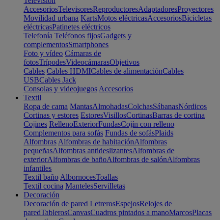
Televisión
Accesorios
Televisores
Reproductores
Adaptadores
Proyectores
Movilidad urbana
Karts
Motos eléctricas
Accesorios
Bicicletas
eléctricas
Patinetes eléctricos
Telefonía
Teléfonos fijos
Gadgets y
complementos
Smartphones
Foto y vídeo
Cámaras de
fotos
Trípodes
Videocámaras
Objetivos
Cables
Cables HDMI
Cables de alimentación
Cables
USB
Cables Jack
Consolas y videojuegos
Accesorios
Textil
Ropa de cama
Mantas
Almohadas
Colchas
Sábanas
Nórdicos
Cortinas y estores
Estores
Visillos
Cortinas
Barras de cortina
Cojines
Relleno
Exterior
Fundas
Cojín con relleno
Complementos para sofás
Fundas de sofás
Plaids
Alfombras
Alfombras de habitación
Alfombras
pequeñas
Alfombras antideslizantes
Alfombras de
exterior
Alfombras de baño
Alfombras de salón
Alfombras
infantiles
Textil baño
Albornoces
Toallas
Textil cocina
Manteles
Servilletas
Decoración
Decoración de pared
Letreros
Espejos
Relojes de
pared
Tableros
Canvas
Cuadros pintados a mano
Marcos
Placas