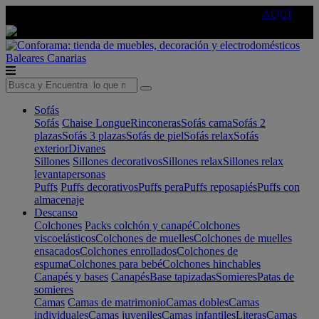
🔵Cambia tu electro con
-10% EXTRA
de descuento ☑️
AQUÍ
Baleares
Canarias
Sofás
Sofás
Chaise Longue
Rinconeras
Sofás cama
Sofás 2
plazas
Sofás 3 plazas
Sofás de piel
Sofás relax
Sofás
exterior
Divanes
Sillones
Sillones decorativos
Sillones relax
Sillones relax
levantapersonas
Puffs
Puffs decorativos
Puffs pera
Puffs reposapiés
Puffs con
almacenaje
Descanso
Colchones
Packs colchón y canapé
Colchones
viscoelásticos
Colchones de muelles
Colchones de muelles
ensacados
Colchones enrollados
Colchones de
espuma
Colchones para bebé
Colchones hinchables
Canapés y bases
Canapés
Base tapizadas
Somieres
Patas de
somieres
Camas
Camas de matrimonio
Camas dobles
Camas
individuales
Camas juveniles
Camas infantiles
Literas
Camas