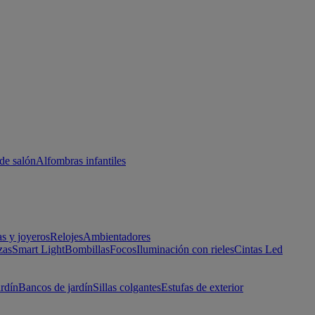
de salón
Alfombras infantiles
as y joyeros
Relojes
Ambientadores
zas
Smart Light
Bombillas
Focos
Iluminación con rieles
Cintas Led
ardín
Bancos de jardín
Sillas colgantes
Estufas de exterior