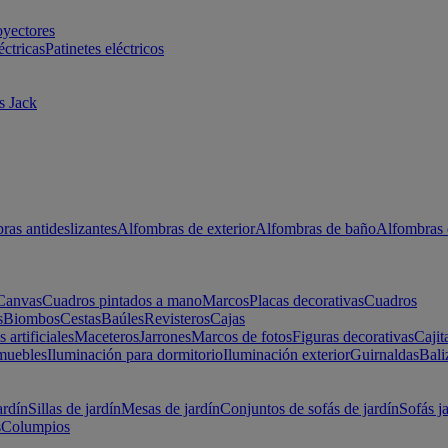
oyectores
éctricas
Patinetes eléctricos
s Jack
ras antideslizantes
Alfombras de exterior
Alfombras de baño
Alfombras 
Canvas
Cuadros pintados a mano
Marcos
Placas decorativas
Cuadros
s
Biombos
Cestas
Baúles
Revisteros
Cajas
s artificiales
Maceteros
Jarrones
Marcos de fotos
Figuras decorativas
Cajit
muebles
Iluminación para dormitorio
Iluminación exterior
Guirnaldas
Bali
ardín
Sillas de jardín
Mesas de jardín
Conjuntos de sofás de jardín
Sofás j
s
Columpios