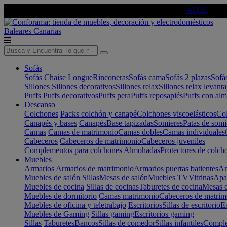
🔵Cambia tu electro con
-10% EXTRA
de descuento ☑️
AQUÍ
Baleares
Canarias
Sofás
Sofás
Chaise Longue
Rinconeras
Sofás cama
Sofás 2 plazas
Sofá
Sillones
Sillones decorativos
Sillones relax
Sillones relax levant
Puffs
Puffs decorativos
Puffs pera
Puffs reposapiés
Puffs con al
Descanso
Colchones
Packs colchón y canapé
Colchones viscoelásticos
Col
Canapés y bases
Canapés
Base tapizadas
Somieres
Patas de somi
Camas
Camas de matrimonio
Camas dobles
Camas individuales
Cabeceros
Cabeceros de matrimonio
Cabeceros juveniles
Complementos para colchones
Almohadas
Protectores de colch
Muebles
Armarios
Armarios de matrimonio
Armarios puertas batientes
Ar
Muebles de salón
Sillas
Mesas de salón
Muebles TV
Vitrinas
Apa
Muebles de cocina
Sillas de cocinas
Taburetes de cocina
Mesas d
Muebles de dormitorio
Camas matrimonio
Cabeceros de matrim
Muebles de oficina y teletrabajo
Escritorios
Sillas de escritorio
Es
Muebles de Gaming
Sillas gaming
Escritorios gaming
Sillas
Taburetes
Bancos
Sillas de comedor
Sillas infantiles
Complem