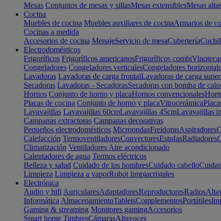
Mesas
Conjuntos de mesas y sillas
Mesas extensibles
Mesas alta
Cocina
Muebles de cocina
Muebles auxiliares de cocina
Armarios de co
Cocinas a medida
Accesorios de cocina
Menaje
Servicio de mesa
Cubertería
Cuchil
Electrodomésticos
Frigoríficos
Frigoríficos americanos
Frigoríficos combi
Vinoteca
Congeladores
Congeladores verticales
Congeladores horizontal
Lavadoras
Lavadoras de carga frontal
Lavadoras de carga super
Secadoras
Lavadoras - Secadoras
Secadoras con bomba de calo
Hornos
Conjunto de horno y placa
Hornos convencionales
Horno
Placas de cocina
Conjunto de horno y placa
Vitrocerámica
Placa
Lavavajillas
Lavavajillas 60cm
Lavavajillas 45cm
Lavavajillas i
Campanas extractoras
Campanas decorativas
Pequeños electrodomésticos
Microondas
Freidoras
Aspiradores
C
Calefacción
Termoventiladores
Convectores
Estufas
Radiadores
C
Climatización
Ventiladores
Aire acondicionado
Calentadores de agua
Termos eléctricos
Belleza y salud
Cuidado de los hombres
Cuidado cabello
Cuidad
Limpieza
Limpieza a vapor
Robot limpiacristales
Electrónica
Audio y hifi
Auriculares
Adaptadores
Reproductores
Radios
Alta
Informática
Almacenamiento
Tablets
Complementos
Portátiles
Im
Gaming & streaming
Monitores gaming
Accesorios
Smart home
Timbres
Cámaras
Altavoces