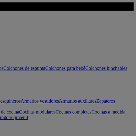
os
Colchones de espuma
Colchones para bebé
Colchones hinchables
esquineros
Armarios vestidores
Armarios auxiliares
Zapateros
 de cocina
Cocinas modulares
Cocinas completas
Cocinas a medida
mitorio juvenil