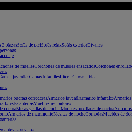
s 3 plazas
Sofás de piel
Sofás relax
Sofás exterior
Divanes
apersonas
macenaje
chones de muelles
Colchones de muelles ensacados
Colchones enrollad
eres
Camas juveniles
Camas infantiles
Literas
Camas nido
ones
marios puertas correderas
Armarios juvenil
Armarios infantiles
Armarios 
radores
Estanterias
Muebles recibidores
e cocina
Mesas y sillas de cocina
Muebles auxiliares de cocina
Armarios
onio
Armarios de matrimonio
Mesitas de noche
Comodas
Muebles de dor
tanterías
entos para sillas