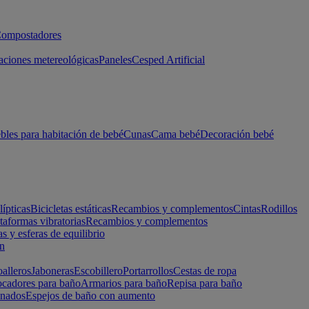
ompostadores
aciones metereológicas
Paneles
Cesped Artificial
les para habitación de bebé
Cunas
Cama bebé
Decoración bebé
lípticas
Bicicletas estáticas
Recambios y complementos
Cintas
Rodillos
taformas vibratorias
Recambios y complementos
s y esferas de equilibrio
ón
alleros
Jaboneras
Escobillero
Portarrollos
Cestas de ropa
cadores para baño
Armarios para baño
Repisa para baño
inados
Espejos de baño con aumento