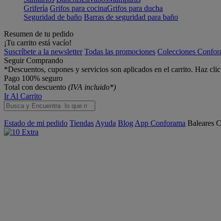
Grifería
Grifos para cocina
Grifos para ducha
Seguridad de baño
Barras de seguridad para baño
Resumen de tu pedido
¡Tu carrito está vacío!
Suscríbete a la newsletter
Todas las promociones
Colecciones Confo
Seguir Comprando
*Descuentos, cupones y servicios son aplicados en el carrito. Haz cli
Pago 100% seguro
Total con descuento
(IVA incluido*)
Ir Al Carrito
Estado de mi pedido
Tiendas
Ayuda
Blog
App Conforama
Baleares
C