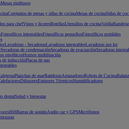
s
Mesas multiusos
cina
Conjuntos de mesas y sillas de cocina
Mesas de cocina
Sillas de coc
los para chef
Vinos y licores
Botellas
Utensilios de cocina
Vajilla
Bandeja
s
Frigoríficos integrables
Frigoríficos pequeños
Frigoríficos portátiles
es
ior
Lavadoras - Secadoras
Lavadoras integrables
Lavadoras por kg
r
Secadoras de condensación
Secadoras de evacuación
Secadoras integra
s pirolíticos
Hornos multifunción
s de inducción
Placas de gas
ntegrables
afeteras
Planchas de asar
Batidoras
Amasadores
Robots de Cocina
Balanz
alefactores
Difusores
Emisores Térmicos
Humidificadores
o dental
Salud y bienestar
voces
Hifi
Barras de sonido
Audio car y GPS
Micrófonos
presoras