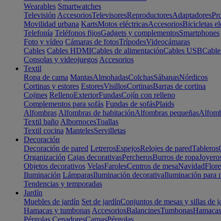
Wearables
Smartwatches
Televisión
Accesorios
Televisores
Reproductores
Adaptadores
Pr
Movilidad urbana
Karts
Motos eléctricas
Accesorios
Bicicletas el
Telefonía
Teléfonos fijos
Gadgets y complementos
Smartphones
Foto y vídeo
Cámaras de fotos
Trípodes
Videocámaras
Cables
Cables HDMI
Cables de alimentación
Cables USB
Cable
Consolas y videojuegos
Accesorios
Textil
Ropa de cama
Mantas
Almohadas
Colchas
Sábanas
Nórdicos
Cortinas y estores
Estores
Visillos
Cortinas
Barras de cortina
Cojines
Relleno
Exterior
Fundas
Cojín con relleno
Complementos para sofás
Fundas de sofás
Plaids
Alfombras
Alfombras de habitación
Alfombras pequeñas
Alfomb
Textil baño
Albornoces
Toallas
Textil cocina
Manteles
Servilletas
Decoración
Decoración de pared
Letreros
Espejos
Relojes de pared
Tableros
Organización
Cajas decorativas
Percheros
Burros de ropa
Joyero
Objetos decorativos
Velas
Faroles
Centros de mesa
Navidad
Flore
Iluminación
Lámparas
Iluminación decorativa
Iluminación para 
Tendencias y temporadas
Jardín
Muebles de jardín
Set de jardín
Conjuntos de mesas y sillas de j
Hamacas y tumbonas
Accesorios
Balancines
Tumbonas
Hamaca
Pérgolas
Cenadores
Carpas
Pérgolas