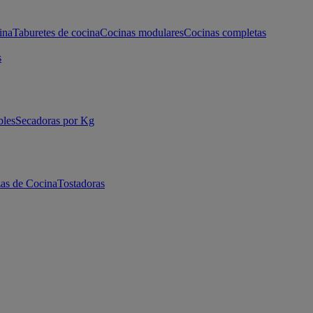
ina
Taburetes de cocina
Cocinas modulares
Cocinas completas
s
bles
Secadoras por Kg
as de Cocina
Tostadoras