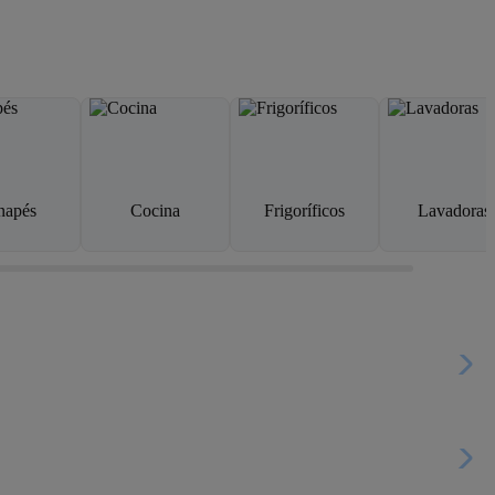
napés
Cocina
Frigoríficos
Lavadoras