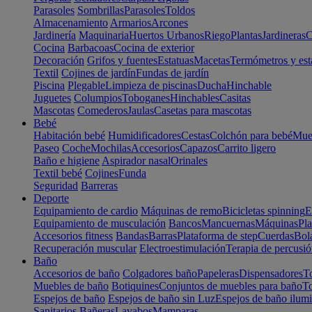
Parasoles
Sombrillas
Parasoles
Toldos
Almacenamiento
Armarios
Arcones
Jardinería
Maquinaria
Huertos Urbanos
Riego
Plantas
Jardineras
C
Cocina
Barbacoas
Cocina de exterior
Decoración
Grifos y fuentes
Estatuas
Macetas
Termómetros y est
Textil
Cojines de jardín
Fundas de jardín
Piscina
Plegable
Limpieza de piscinas
Ducha
Hinchable
Juguetes
Columpios
Toboganes
Hinchables
Casitas
Mascotas
Comederos
Jaulas
Casetas para mascotas
Bebé
Habitación bebé
Humidificadores
Cestas
Colchón para bebé
Mueb
Paseo
Coche
Mochilas
Accesorios
Capazos
Carrito ligero
Baño e higiene
Aspirador nasal
Orinales
Textil bebé
Cojines
Funda
Seguridad
Barreras
Deporte
Equipamiento de cardio
Máquinas de remo
Bicicletas spinning
E
Equipamiento de musculación
Bancos
Mancuernas
Máquinas
Pla
Accesorios fitness
Bandas
Barras
Plataforma de step
Cuerdas
Bola
Recuperación muscular
Electroestimulación
Terapia de percusi
Baño
Accesorios de baño
Colgadores baño
Papeleras
Dispensadores
To
Muebles de baño
Botiquines
Conjuntos de muebles para baño
To
Espejos de baño
Espejos de baño sin Luz
Espejos de baño ilum
Sanitarios
Bañeras
Lavabos
Mamparas