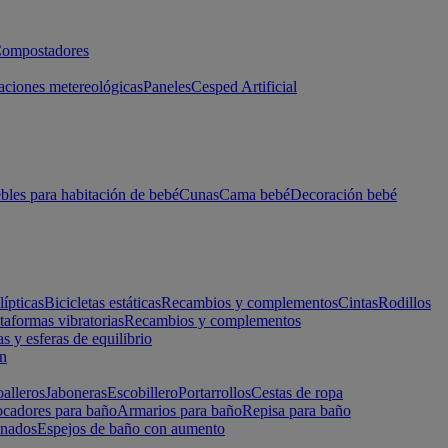
ompostadores
aciones metereológicas
Paneles
Cesped Artificial
les para habitación de bebé
Cunas
Cama bebé
Decoración bebé
lípticas
Bicicletas estáticas
Recambios y complementos
Cintas
Rodillos
taformas vibratorias
Recambios y complementos
s y esferas de equilibrio
ón
alleros
Jaboneras
Escobillero
Portarrollos
Cestas de ropa
cadores para baño
Armarios para baño
Repisa para baño
inados
Espejos de baño con aumento