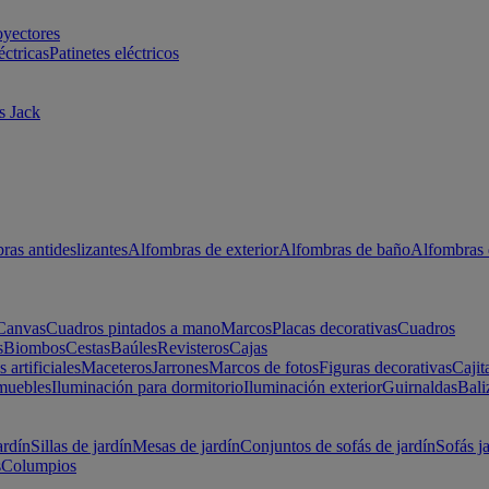
oyectores
éctricas
Patinetes eléctricos
s Jack
ras antideslizantes
Alfombras de exterior
Alfombras de baño
Alfombras 
Canvas
Cuadros pintados a mano
Marcos
Placas decorativas
Cuadros
s
Biombos
Cestas
Baúles
Revisteros
Cajas
s artificiales
Maceteros
Jarrones
Marcos de fotos
Figuras decorativas
Cajit
muebles
Iluminación para dormitorio
Iluminación exterior
Guirnaldas
Bali
ardín
Sillas de jardín
Mesas de jardín
Conjuntos de sofás de jardín
Sofás j
s
Columpios