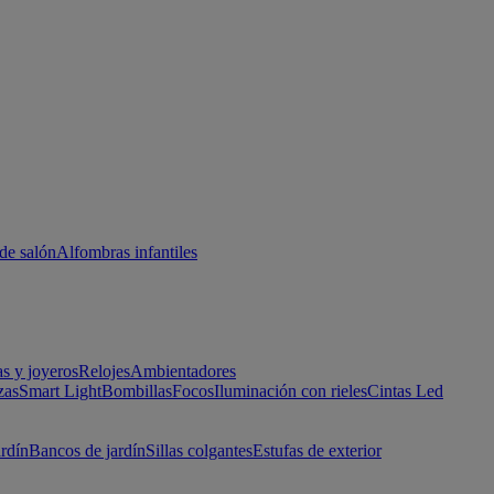
de salón
Alfombras infantiles
as y joyeros
Relojes
Ambientadores
zas
Smart Light
Bombillas
Focos
Iluminación con rieles
Cintas Led
ardín
Bancos de jardín
Sillas colgantes
Estufas de exterior