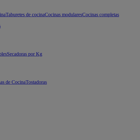
ina
Taburetes de cocina
Cocinas modulares
Cocinas completas
s
bles
Secadoras por Kg
as de Cocina
Tostadoras