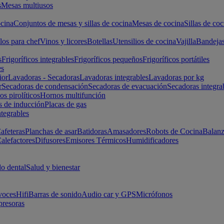
s
Mesas multiusos
cina
Conjuntos de mesas y sillas de cocina
Mesas de cocina
Sillas de coc
los para chef
Vinos y licores
Botellas
Utensilios de cocina
Vajilla
Bandeja
s
Frigoríficos integrables
Frigoríficos pequeños
Frigoríficos portátiles
es
ior
Lavadoras - Secadoras
Lavadoras integrables
Lavadoras por kg
r
Secadoras de condensación
Secadoras de evacuación
Secadoras integra
s pirolíticos
Hornos multifunción
s de inducción
Placas de gas
ntegrables
afeteras
Planchas de asar
Batidoras
Amasadores
Robots de Cocina
Balanz
alefactores
Difusores
Emisores Térmicos
Humidificadores
o dental
Salud y bienestar
voces
Hifi
Barras de sonido
Audio car y GPS
Micrófonos
presoras