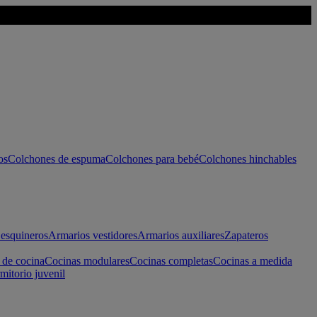
os
Colchones de espuma
Colchones para bebé
Colchones hinchables
esquineros
Armarios vestidores
Armarios auxiliares
Zapateros
 de cocina
Cocinas modulares
Cocinas completas
Cocinas a medida
mitorio juvenil