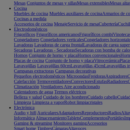
Mesas
Conjuntos de mesas y sillas
Mesas extensibles
Mesas alta
Cocina
Muebles de cocina
Muebles auxiliares de cocina
Armarios de co
Cocinas a medida
Accesorios de cocina
Menaje
Servicio de mesa
Cubertería
Cuchil
Electrodomésticos
Frigoríficos
Frigoríficos americanos
Frigoríficos combi
Vinoteca
Congeladores
Congeladores verticales
Congeladores horizontal
Lavadoras
Lavadoras de carga frontal
Lavadoras de carga super
Secadoras
Lavadoras - Secadoras
Secadoras con bomba de calo
Hornos
Conjunto de horno y placa
Hornos convencionales
Horno
Placas de cocina
Conjunto de horno y placa
Vitrocerámica
Placa
Lavavajillas
Lavavajillas 60cm
Lavavajillas 45cm
Lavavajillas i
Campanas extractoras
Campanas decorativas
Pequeños electrodomésticos
Microondas
Freidoras
Aspiradores
C
Calefacción
Termoventiladores
Convectores
Estufas
Radiadores
C
Climatización
Ventiladores
Aire acondicionado
Calentadores de agua
Termos eléctricos
Belleza y salud
Cuidado de los hombres
Cuidado cabello
Cuidad
Limpieza
Limpieza a vapor
Robot limpiacristales
Electrónica
Audio y hifi
Auriculares
Adaptadores
Reproductores
Radios
Alta
Informática
Almacenamiento
Tablets
Complementos
Portátiles
Im
Gaming & streaming
Monitores gaming
Accesorios
Smart home
Timbres
Cámaras
Altavoces