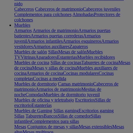
nido
Cabeceros
Cabeceros de matrimonio
Cabeceros juveniles
Complementos para colchones
Almohadas
Protectores de
colchones
Muebles
Armarios
Armarios de matrimonio
Armarios puertas
batientes
Armarios puertas correderas
Armarios
juvenil
Armarios infantiles
Armarios esquineros
Armarios
vestidores
Armarios auxiliares
Zapateros
Muebles de salón
Sillas
Mesas de salón
Muebles
TV
Vitrinas
Aparadores
Estanterias
Muebles recibidores
Muebles de cocina
Sillas de cocinas
Taburetes de cocina
Mesas
de cocina
Mesas y sillas de cocina
Muebles auxiliares de
cocina
Armarios de cocina
Cocinas modulares
Cocinas
completas
Cocinas a medida
Muebles de dormitorio
Camas matrimonio
Cabeceros de
matrimonio
Armarios de matrimonio
Mesitas de
noche
Comodas
Muebles de dormitorio juvenil
Muebles de oficina y teletrabajo
Escritorios
Sillas de
escritorio
Estanterías
Muebles de Gaming
Sillas gaming
Escritorios gaming
Sillas
Taburetes
Bancos
Sillas de comedor
Sillas
infantiles
Complementos para sillas
Mesas
Conjuntos de mesas y sillas
Mesas extensibles
Mesas
altas
Mesas multiusos