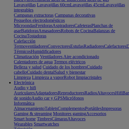
Lavavajillas
Lavavajillas 60cm
Lavavajillas 45cm
Lavavajillas
integrables
Campanas extractoras
Campanas decorativas
Pequeños electrodomésticos
Microondas
Freidoras
Aspiradores
Cafeteras
Planchas de
asar
Batidoras
Amasadores
Robots de Cocina
Balanzas de
Cocina
Tostadoras
Calefacción
Termoventiladores
Convectores
Estufas
Radiadores
Calefactores
D
Térmicos
Humidificadores
Climatización
Ventiladores
Aire acondicionado
Calentadores de agua
Termos eléctricos
Belleza y salud
Cuidado de los hombres
Cuidado
cabello
Cuidado dental
Salud y bienestar
Limpieza
Limpieza a vapor
Robot limpiacristales
Electrónica
Audio y hifi
Auriculares
Adaptadores
Reproductores
Radios
Altavoces
Hifi
Bar
de sonido
Audio car y GPS
Micrófonos
Informática
Almacenamiento
Tablets
Complementos
Portátiles
Impresoras
Gaming & streaming
Monitores gaming
Accesorios
Smart home
Timbres
Cámaras
Altavoces
Wearables
Smartwatches