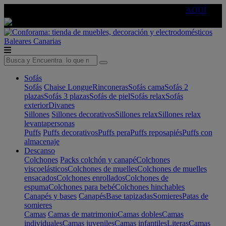
🔵Cambia tu electro con
-10% EXTRA
de descuento ☑️
AQUÍ
Baleares
Canarias
Sofás
Sofás
Chaise Longue
Rinconeras
Sofás cama
Sofás 2
plazas
Sofás 3 plazas
Sofás de piel
Sofás relax
Sofás
exterior
Divanes
Sillones
Sillones decorativos
Sillones relax
Sillones relax
levantapersonas
Puffs
Puffs decorativos
Puffs pera
Puffs reposapiés
Puffs con
almacenaje
Descanso
Colchones
Packs colchón y canapé
Colchones
viscoelásticos
Colchones de muelles
Colchones de muelles
ensacados
Colchones enrollados
Colchones de
espuma
Colchones para bebé
Colchones hinchables
Canapés y bases
Canapés
Base tapizadas
Somieres
Patas de
somieres
Camas
Camas de matrimonio
Camas dobles
Camas
individuales
Camas juveniles
Camas infantiles
Literas
Camas