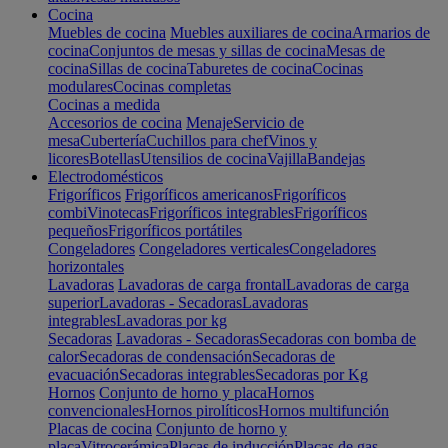
Cocina
Muebles de cocina
Muebles auxiliares de cocina
Armarios de
cocina
Conjuntos de mesas y sillas de cocina
Mesas de
cocina
Sillas de cocina
Taburetes de cocina
Cocinas
modulares
Cocinas completas
Cocinas a medida
Accesorios de cocina
Menaje
Servicio de
mesa
Cubertería
Cuchillos para chef
Vinos y
licores
Botellas
Utensilios de cocina
Vajilla
Bandejas
Electrodomésticos
Frigoríficos
Frigoríficos americanos
Frigoríficos
combi
Vinotecas
Frigoríficos integrables
Frigoríficos
pequeños
Frigoríficos portátiles
Congeladores
Congeladores verticales
Congeladores
horizontales
Lavadoras
Lavadoras de carga frontal
Lavadoras de carga
superior
Lavadoras - Secadoras
Lavadoras
integrables
Lavadoras por kg
Secadoras
Lavadoras - Secadoras
Secadoras con bomba de
calor
Secadoras de condensación
Secadoras de
evacuación
Secadoras integrables
Secadoras por Kg
Hornos
Conjunto de horno y placa
Hornos
convencionales
Hornos pirolíticos
Hornos multifunción
Placas de cocina
Conjunto de horno y
placa
Vitrocerámica
Placas de inducción
Placas de gas