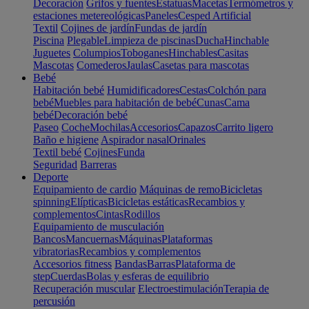
Decoración
Grifos y fuentes
Estatuas
Macetas
Termómetros y
estaciones metereológicas
Paneles
Cesped Artificial
Textil
Cojines de jardín
Fundas de jardín
Piscina
Plegable
Limpieza de piscinas
Ducha
Hinchable
Juguetes
Columpios
Toboganes
Hinchables
Casitas
Mascotas
Comederos
Jaulas
Casetas para mascotas
Bebé
Habitación bebé
Humidificadores
Cestas
Colchón para
bebé
Muebles para habitación de bebé
Cunas
Cama
bebé
Decoración bebé
Paseo
Coche
Mochilas
Accesorios
Capazos
Carrito ligero
Baño e higiene
Aspirador nasal
Orinales
Textil bebé
Cojines
Funda
Seguridad
Barreras
Deporte
Equipamiento de cardio
Máquinas de remo
Bicicletas
spinning
Elípticas
Bicicletas estáticas
Recambios y
complementos
Cintas
Rodillos
Equipamiento de musculación
Bancos
Mancuernas
Máquinas
Plataformas
vibratorias
Recambios y complementos
Accesorios fitness
Bandas
Barras
Plataforma de
step
Cuerdas
Bolas y esferas de equilibrio
Recuperación muscular
Electroestimulación
Terapia de
percusión