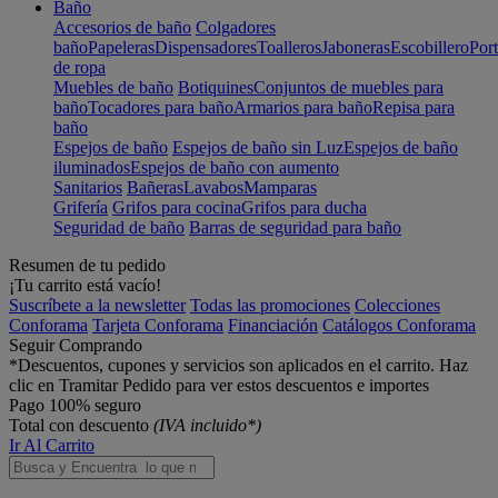
Baño
Accesorios de baño
Colgadores
baño
Papeleras
Dispensadores
Toalleros
Jaboneras
Escobillero
Port
de ropa
Muebles de baño
Botiquines
Conjuntos de muebles para
baño
Tocadores para baño
Armarios para baño
Repisa para
baño
Espejos de baño
Espejos de baño sin Luz
Espejos de baño
iluminados
Espejos de baño con aumento
Sanitarios
Bañeras
Lavabos
Mamparas
Grifería
Grifos para cocina
Grifos para ducha
Seguridad de baño
Barras de seguridad para baño
Resumen de tu pedido
¡Tu carrito está vacío!
Suscríbete a la newsletter
Todas las promociones
Colecciones
Conforama
Tarjeta Conforama
Financiación
Catálogos Conforama
Seguir Comprando
*Descuentos, cupones y servicios son aplicados en el carrito. Haz
clic en Tramitar Pedido para ver estos descuentos e importes
Pago 100% seguro
Total con descuento
(IVA incluido*)
Ir Al Carrito