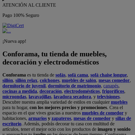
ATENCIÓN AL CLIENTE
Pago 100% Seguro
¡Nueva app!
Conforama, tu tienda de muebles,
decoración y electrodomésticos
Conforama
es tu tienda de
sofás
,
sofá cama
,
sofá chaise longue
,
sillón
,
sillón relax
,
colchones
,
muebles de salón
,
mesas comedor
,
dormitorio de juvenil
,
dormitorio de matrimonio
,
canapés
,
cocinas a medida
,
decoración
,
electrodomésticos
,
frigoríficos
,
microondas
,
lavavajillas
,
lavadora secadora
, y
televisiones
.
Descubre nuestra amplia variedad de estilos en cualquier
muebles
para tu hogar,
con los mejores precios y promociones
. Crea el
espacio en el que vives gracias a nuestros
muebles de comedor
y
habitaciones,
armarios
y
zapateros
,
mesas de comedor
y
sillas de
escritorio
. Además, podrás decorar tu casa con multitud de
artículos, tener el mejor ocio con los productos de
imagen y sonido
y aprovechar tu
jardín
en las épocas de buen tiempo. Conforama