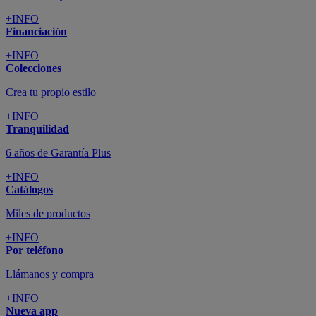
+INFO
Financiación
+INFO
Colecciones
Crea tu propio estilo
+INFO
Tranquilidad
6 años de Garantía Plus
+INFO
Catálogos
Miles de productos
+INFO
Por teléfono
Llámanos y compra
+INFO
Nueva app