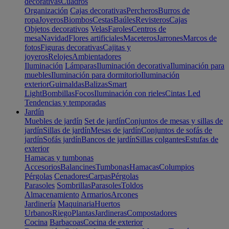
decorativas
Cuadros
Organización
Cajas decorativas
Percheros
Burros de
ropa
Joyeros
Biombos
Cestas
Baúles
Revisteros
Cajas
Objetos decorativos
Velas
Faroles
Centros de
mesa
Navidad
Flores artificiales
Maceteros
Jarrones
Marcos de
fotos
Figuras decorativas
Cajitas y
joyeros
Relojes
Ambientadores
Iluminación
Lámparas
Iluminación decorativa
Iluminación para
muebles
Iluminación para dormitorio
Iluminación
exterior
Guirnaldas
Balizas
Smart
Light
Bombillas
Focos
Iluminación con rieles
Cintas Led
Tendencias y temporadas
Jardín
Muebles de jardín
Set de jardín
Conjuntos de mesas y sillas de
jardín
Sillas de jardín
Mesas de jardín
Conjuntos de sofás de
jardín
Sofás jardín
Bancos de jardín
Sillas colgantes
Estufas de
exterior
Hamacas y tumbonas
Accesorios
Balancines
Tumbonas
Hamacas
Columpios
Pérgolas
Cenadores
Carpas
Pérgolas
Parasoles
Sombrillas
Parasoles
Toldos
Almacenamiento
Armarios
Arcones
Jardinería
Maquinaria
Huertos
Urbanos
Riego
Plantas
Jardineras
Compostadores
Cocina
Barbacoas
Cocina de exterior