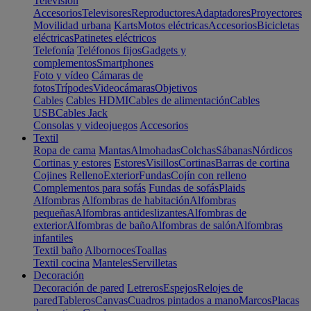
Televisión
Accesorios
Televisores
Reproductores
Adaptadores
Proyectores
Movilidad urbana
Karts
Motos eléctricas
Accesorios
Bicicletas
eléctricas
Patinetes eléctricos
Telefonía
Teléfonos fijos
Gadgets y
complementos
Smartphones
Foto y vídeo
Cámaras de
fotos
Trípodes
Videocámaras
Objetivos
Cables
Cables HDMI
Cables de alimentación
Cables
USB
Cables Jack
Consolas y videojuegos
Accesorios
Textil
Ropa de cama
Mantas
Almohadas
Colchas
Sábanas
Nórdicos
Cortinas y estores
Estores
Visillos
Cortinas
Barras de cortina
Cojines
Relleno
Exterior
Fundas
Cojín con relleno
Complementos para sofás
Fundas de sofás
Plaids
Alfombras
Alfombras de habitación
Alfombras
pequeñas
Alfombras antideslizantes
Alfombras de
exterior
Alfombras de baño
Alfombras de salón
Alfombras
infantiles
Textil baño
Albornoces
Toallas
Textil cocina
Manteles
Servilletas
Decoración
Decoración de pared
Letreros
Espejos
Relojes de
pared
Tableros
Canvas
Cuadros pintados a mano
Marcos
Placas