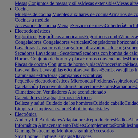
Mesas
Conjuntos de mesas y sillas
Mesas extensibles
Mesas alta
Cocina
Muebles de cocina
Muebles auxiliares de cocina
Armarios de co
Cocinas a medida
Accesorios de cocina
Menaje
Servicio de mesa
Cubertería
Cuchil
Electrodomésticos
Frigoríficos
Frigoríficos americanos
Frigoríficos combi
Vinoteca
Congeladores
Congeladores verticales
Congeladores horizontal
Lavadoras
Lavadoras de carga frontal
Lavadoras de carga super
Secadoras
Lavadoras - Secadoras
Secadoras con bomba de calo
Hornos
Conjunto de horno y placa
Hornos convencionales
Horno
Placas de cocina
Conjunto de horno y placa
Vitrocerámica
Placa
Lavavajillas
Lavavajillas 60cm
Lavavajillas 45cm
Lavavajillas i
Campanas extractoras
Campanas decorativas
Pequeños electrodomésticos
Microondas
Freidoras
Aspiradores
C
Calefacción
Termoventiladores
Convectores
Estufas
Radiadores
C
Climatización
Ventiladores
Aire acondicionado
Calentadores de agua
Termos eléctricos
Belleza y salud
Cuidado de los hombres
Cuidado cabello
Cuidad
Limpieza
Limpieza a vapor
Robot limpiacristales
Electrónica
Audio y hifi
Auriculares
Adaptadores
Reproductores
Radios
Alta
Informática
Almacenamiento
Tablets
Complementos
Portátiles
Im
Gaming & streaming
Monitores gaming
Accesorios
Smart home
Timbres
Cámaras
Altavoces