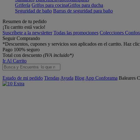
Grifería
Grifos para cocina
Grifos para ducha
Seguridad de baño
Barras de seguridad para baño
Resumen de tu pedido
¡Tu carrito está vacío!
Suscríbete a la newsletter
Todas las promociones
Colecciones Confo
Seguir Comprando
*Descuentos, cupones y servicios son aplicados en el carrito. Haz cli
Pago 100% seguro
Total con descuento
(IVA incluido*)
Ir Al Carrito
Estado de mi pedido
Tiendas
Ayuda
Blog
App Conforama
Baleares
C