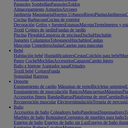
Parasoles
Sombrillas
Parasoles
Toldos
Almacenamiento
Armarios
Arcones
Jardinería
Maquinaria
Huertos Urbanos
Riego
Plantas
Jardineras
C
Cocina
Barbacoas
Cocina de exterior
Decoración
Grifos y fuentes
Estatuas
Macetas
Termómetros y est
Textil
Cojines de jardín
Fundas de jardín
Piscina
Plegable
Limpieza de piscinas
Ducha
Hinchable
Juguetes
Columpios
Toboganes
Hinchables
Casitas
Mascotas
Comederos
Jaulas
Casetas para mascotas
Bebé
Habitación bebé
Humidificadores
Cestas
Colchón para bebé
Mueb
Paseo
Coche
Mochilas
Accesorios
Capazos
Carrito ligero
Baño e higiene
Aspirador nasal
Orinales
Textil bebé
Cojines
Funda
Seguridad
Barreras
Deporte
Equipamiento de cardio
Máquinas de remo
Bicicletas spinning
E
Equipamiento de musculación
Bancos
Mancuernas
Máquinas
Pla
Accesorios fitness
Bandas
Barras
Plataforma de step
Cuerdas
Bola
Recuperación muscular
Electroestimulación
Terapia de percusi
Baño
Accesorios de baño
Colgadores baño
Papeleras
Dispensadores
To
Muebles de baño
Botiquines
Conjuntos de muebles para baño
To
Espejos de baño
Espejos de baño sin Luz
Espejos de baño ilum
Sanitarios
Bañeras
Lavabos
Mamparas