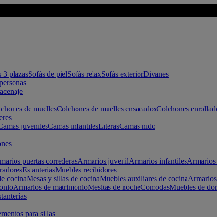
s 3 plazas
Sofás de piel
Sofás relax
Sofás exterior
Divanes
apersonas
macenaje
chones de muelles
Colchones de muelles ensacados
Colchones enrollad
eres
Camas juveniles
Camas infantiles
Literas
Camas nido
ones
marios puertas correderas
Armarios juvenil
Armarios infantiles
Armarios 
radores
Estanterias
Muebles recibidores
e cocina
Mesas y sillas de cocina
Muebles auxiliares de cocina
Armarios
onio
Armarios de matrimonio
Mesitas de noche
Comodas
Muebles de dor
tanterías
entos para sillas