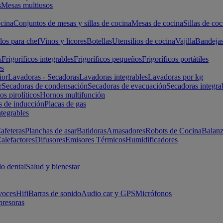
s
Mesas multiusos
cina
Conjuntos de mesas y sillas de cocina
Mesas de cocina
Sillas de coc
los para chef
Vinos y licores
Botellas
Utensilios de cocina
Vajilla
Bandeja
s
Frigoríficos integrables
Frigoríficos pequeños
Frigoríficos portátiles
es
ior
Lavadoras - Secadoras
Lavadoras integrables
Lavadoras por kg
r
Secadoras de condensación
Secadoras de evacuación
Secadoras integra
s pirolíticos
Hornos multifunción
s de inducción
Placas de gas
ntegrables
afeteras
Planchas de asar
Batidoras
Amasadores
Robots de Cocina
Balanz
alefactores
Difusores
Emisores Térmicos
Humidificadores
o dental
Salud y bienestar
voces
Hifi
Barras de sonido
Audio car y GPS
Micrófonos
presoras