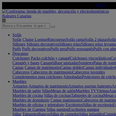
🔵Cambia tu electro con
-10% EXTRA
de descuento ☑️
AQUÍ
Baleares
Canarias
Sofás
Sofás
Chaise Longue
Rinconeras
Sofás cama
Sofás 2 plazas
Sofá
Sillones
Sillones decorativos
Sillones relax
Sillones relax levant
Puffs
Puffs decorativos
Puffs pera
Puffs reposapiés
Puffs con al
Descanso
Colchones
Packs colchón y canapé
Colchones viscoelásticos
Col
Canapés y bases
Canapés
Base tapizadas
Somieres
Patas de somi
Camas
Camas de matrimonio
Camas dobles
Camas individuales
Cabeceros
Cabeceros de matrimonio
Cabeceros juveniles
Complementos para colchones
Almohadas
Protectores de colch
Muebles
Armarios
Armarios de matrimonio
Armarios puertas batientes
Ar
Muebles de salón
Sillas
Mesas de salón
Muebles TV
Vitrinas
Apa
Muebles de cocina
Sillas de cocinas
Taburetes de cocina
Mesas d
Muebles de dormitorio
Camas matrimonio
Cabeceros de matrim
Muebles de oficina y teletrabajo
Escritorios
Sillas de escritorio
Es
Muebles de Gaming
Sillas gaming
Escritorios gaming
Sillas
Taburetes
Bancos
Sillas de comedor
Sillas infantiles
Complem