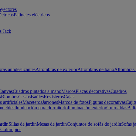
oyectores
éctricas
Patinetes eléctricos
s Jack
ras antideslizantes
Alfombras de exterior
Alfombras de baño
Alfombras 
Canvas
Cuadros pintados a mano
Marcos
Placas decorativas
Cuadros
s
Biombos
Cestas
Baúles
Revisteros
Cajas
s artificiales
Maceteros
Jarrones
Marcos de fotos
Figuras decorativas
Cajit
muebles
Iluminación para dormitorio
Iluminación exterior
Guirnaldas
Bali
ardín
Sillas de jardín
Mesas de jardín
Conjuntos de sofás de jardín
Sofás j
s
Columpios