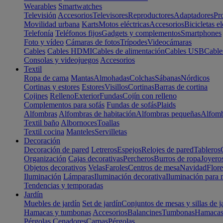
Wearables
Smartwatches
Televisión
Accesorios
Televisores
Reproductores
Adaptadores
Pr
Movilidad urbana
Karts
Motos eléctricas
Accesorios
Bicicletas el
Telefonía
Teléfonos fijos
Gadgets y complementos
Smartphones
Foto y vídeo
Cámaras de fotos
Trípodes
Videocámaras
Cables
Cables HDMI
Cables de alimentación
Cables USB
Cable
Consolas y videojuegos
Accesorios
Textil
Ropa de cama
Mantas
Almohadas
Colchas
Sábanas
Nórdicos
Cortinas y estores
Estores
Visillos
Cortinas
Barras de cortina
Cojines
Relleno
Exterior
Fundas
Cojín con relleno
Complementos para sofás
Fundas de sofás
Plaids
Alfombras
Alfombras de habitación
Alfombras pequeñas
Alfomb
Textil baño
Albornoces
Toallas
Textil cocina
Manteles
Servilletas
Decoración
Decoración de pared
Letreros
Espejos
Relojes de pared
Tableros
Organización
Cajas decorativas
Percheros
Burros de ropa
Joyero
Objetos decorativos
Velas
Faroles
Centros de mesa
Navidad
Flore
Iluminación
Lámparas
Iluminación decorativa
Iluminación para 
Tendencias y temporadas
Jardín
Muebles de jardín
Set de jardín
Conjuntos de mesas y sillas de j
Hamacas y tumbonas
Accesorios
Balancines
Tumbonas
Hamaca
Pérgolas
Cenadores
Carpas
Pérgolas