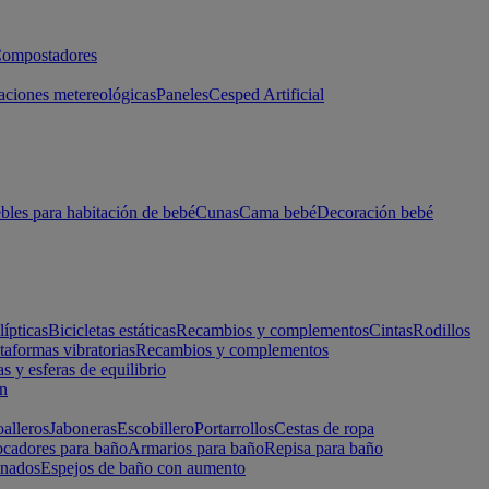
ompostadores
aciones metereológicas
Paneles
Cesped Artificial
les para habitación de bebé
Cunas
Cama bebé
Decoración bebé
lípticas
Bicicletas estáticas
Recambios y complementos
Cintas
Rodillos
taformas vibratorias
Recambios y complementos
s y esferas de equilibrio
ón
alleros
Jaboneras
Escobillero
Portarrollos
Cestas de ropa
cadores para baño
Armarios para baño
Repisa para baño
inados
Espejos de baño con aumento