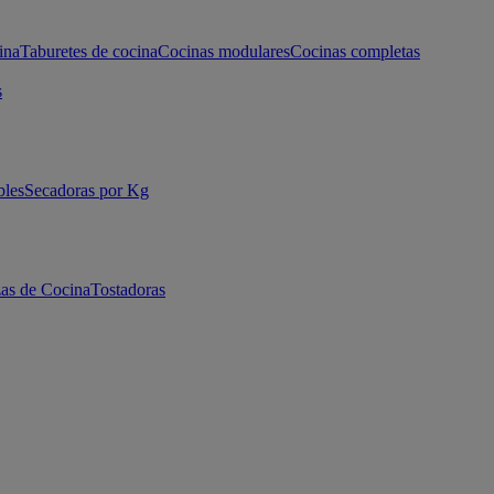
ina
Taburetes de cocina
Cocinas modulares
Cocinas completas
s
bles
Secadoras por Kg
as de Cocina
Tostadoras