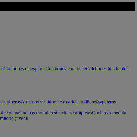
os
Colchones de espuma
Colchones para bebé
Colchones hinchables
esquineros
Armarios vestidores
Armarios auxiliares
Zapateros
 de cocina
Cocinas modulares
Cocinas completas
Cocinas a medida
mitorio juvenil