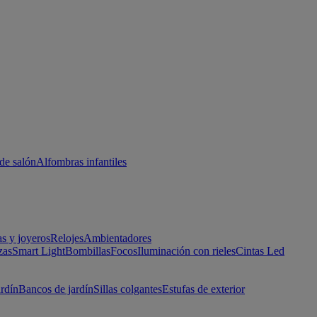
de salón
Alfombras infantiles
as y joyeros
Relojes
Ambientadores
zas
Smart Light
Bombillas
Focos
Iluminación con rieles
Cintas Led
ardín
Bancos de jardín
Sillas colgantes
Estufas de exterior