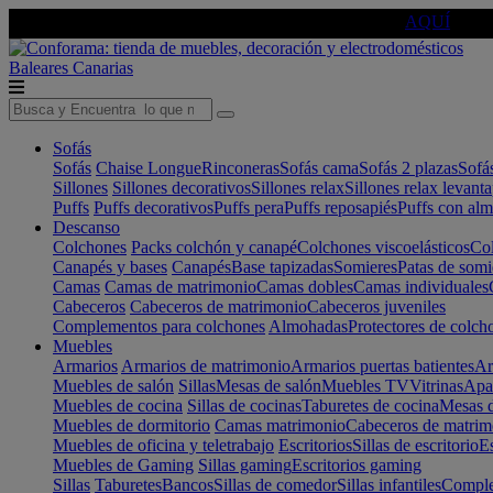
🔵Cambia tu electro con
-10% EXTRA
de descuento ☑️
AQUÍ
Baleares
Canarias
Sofás
Sofás
Chaise Longue
Rinconeras
Sofás cama
Sofás 2 plazas
Sofá
Sillones
Sillones decorativos
Sillones relax
Sillones relax levant
Puffs
Puffs decorativos
Puffs pera
Puffs reposapiés
Puffs con al
Descanso
Colchones
Packs colchón y canapé
Colchones viscoelásticos
Col
Canapés y bases
Canapés
Base tapizadas
Somieres
Patas de somi
Camas
Camas de matrimonio
Camas dobles
Camas individuales
Cabeceros
Cabeceros de matrimonio
Cabeceros juveniles
Complementos para colchones
Almohadas
Protectores de colch
Muebles
Armarios
Armarios de matrimonio
Armarios puertas batientes
Ar
Muebles de salón
Sillas
Mesas de salón
Muebles TV
Vitrinas
Apa
Muebles de cocina
Sillas de cocinas
Taburetes de cocina
Mesas d
Muebles de dormitorio
Camas matrimonio
Cabeceros de matrim
Muebles de oficina y teletrabajo
Escritorios
Sillas de escritorio
Es
Muebles de Gaming
Sillas gaming
Escritorios gaming
Sillas
Taburetes
Bancos
Sillas de comedor
Sillas infantiles
Complem