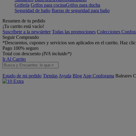
Grifería
Grifos para cocina
Grifos para ducha
Seguridad de baño
Barras de seguridad para baño
Resumen de tu pedido
¡Tu carrito está vacío!
Suscríbete a la newsletter
Todas las promociones
Colecciones Confo
Seguir Comprando
*Descuentos, cupones y servicios son aplicados en el carrito. Haz cli
Pago 100% seguro
Total con descuento
(IVA incluido*)
Ir Al Carrito
Estado de mi pedido
Tiendas
Ayuda
Blog
App Conforama
Baleares
C