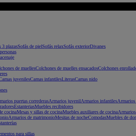
s 3 plazas
Sofás de piel
Sofás relax
Sofás exterior
Divanes
apersonas
macenaje
chones de muelles
Colchones de muelles ensacados
Colchones enrollad
eres
Camas juveniles
Camas infantiles
Literas
Camas nido
ones
marios puertas correderas
Armarios juvenil
Armarios infantiles
Armarios 
radores
Estanterias
Muebles recibidores
e cocina
Mesas y sillas de cocina
Muebles auxiliares de cocina
Armarios
onio
Armarios de matrimonio
Mesitas de noche
Comodas
Muebles de dor
tanterías
entos para sillas