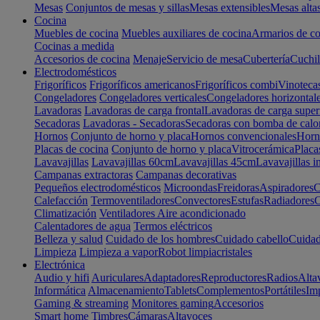
Mesas
Conjuntos de mesas y sillas
Mesas extensibles
Mesas alta
Cocina
Muebles de cocina
Muebles auxiliares de cocina
Armarios de co
Cocinas a medida
Accesorios de cocina
Menaje
Servicio de mesa
Cubertería
Cuchil
Electrodomésticos
Frigoríficos
Frigoríficos americanos
Frigoríficos combi
Vinoteca
Congeladores
Congeladores verticales
Congeladores horizontal
Lavadoras
Lavadoras de carga frontal
Lavadoras de carga super
Secadoras
Lavadoras - Secadoras
Secadoras con bomba de calo
Hornos
Conjunto de horno y placa
Hornos convencionales
Horno
Placas de cocina
Conjunto de horno y placa
Vitrocerámica
Placa
Lavavajillas
Lavavajillas 60cm
Lavavajillas 45cm
Lavavajillas i
Campanas extractoras
Campanas decorativas
Pequeños electrodomésticos
Microondas
Freidoras
Aspiradores
C
Calefacción
Termoventiladores
Convectores
Estufas
Radiadores
C
Climatización
Ventiladores
Aire acondicionado
Calentadores de agua
Termos eléctricos
Belleza y salud
Cuidado de los hombres
Cuidado cabello
Cuidad
Limpieza
Limpieza a vapor
Robot limpiacristales
Electrónica
Audio y hifi
Auriculares
Adaptadores
Reproductores
Radios
Alta
Informática
Almacenamiento
Tablets
Complementos
Portátiles
Im
Gaming & streaming
Monitores gaming
Accesorios
Smart home
Timbres
Cámaras
Altavoces