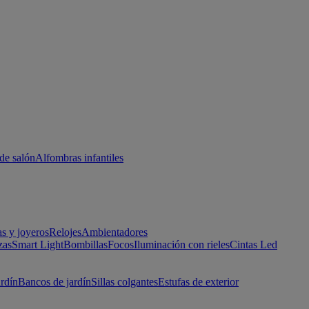
de salón
Alfombras infantiles
as y joyeros
Relojes
Ambientadores
zas
Smart Light
Bombillas
Focos
Iluminación con rieles
Cintas Led
ardín
Bancos de jardín
Sillas colgantes
Estufas de exterior