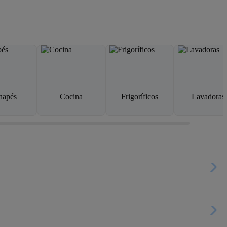
napés
Cocina
Frigoríficos
Lavadoras