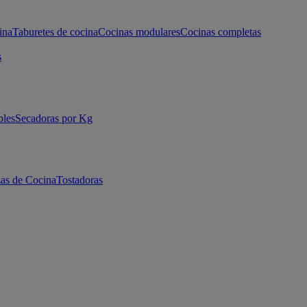
ina
Taburetes de cocina
Cocinas modulares
Cocinas completas
s
bles
Secadoras por Kg
as de Cocina
Tostadoras