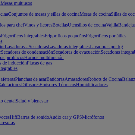
s
Mesas multiusos
cina
Conjuntos de mesas y sillas de cocina
Mesas de cocina
Sillas de coc
los para chef
Vinos y licores
Botellas
Utensilios de cocina
Vajilla
Bandeja
s
Frigoríficos integrables
Frigoríficos pequeños
Frigoríficos portátiles
es
ior
Lavadoras - Secadoras
Lavadoras integrables
Lavadoras por kg
r
Secadoras de condensación
Secadoras de evacuación
Secadoras integra
s pirolíticos
Hornos multifunción
s de inducción
Placas de gas
ntegrables
afeteras
Planchas de asar
Batidoras
Amasadores
Robots de Cocina
Balanz
alefactores
Difusores
Emisores Térmicos
Humidificadores
o dental
Salud y bienestar
voces
Hifi
Barras de sonido
Audio car y GPS
Micrófonos
presoras