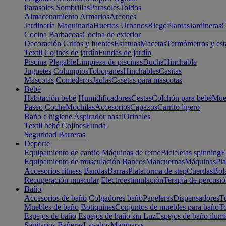
Parasoles
Sombrillas
Parasoles
Toldos
Almacenamiento
Armarios
Arcones
Jardinería
Maquinaria
Huertos Urbanos
Riego
Plantas
Jardineras
C
Cocina
Barbacoas
Cocina de exterior
Decoración
Grifos y fuentes
Estatuas
Macetas
Termómetros y est
Textil
Cojines de jardín
Fundas de jardín
Piscina
Plegable
Limpieza de piscinas
Ducha
Hinchable
Juguetes
Columpios
Toboganes
Hinchables
Casitas
Mascotas
Comederos
Jaulas
Casetas para mascotas
Bebé
Habitación bebé
Humidificadores
Cestas
Colchón para bebé
Mueb
Paseo
Coche
Mochilas
Accesorios
Capazos
Carrito ligero
Baño e higiene
Aspirador nasal
Orinales
Textil bebé
Cojines
Funda
Seguridad
Barreras
Deporte
Equipamiento de cardio
Máquinas de remo
Bicicletas spinning
E
Equipamiento de musculación
Bancos
Mancuernas
Máquinas
Pla
Accesorios fitness
Bandas
Barras
Plataforma de step
Cuerdas
Bola
Recuperación muscular
Electroestimulación
Terapia de percusi
Baño
Accesorios de baño
Colgadores baño
Papeleras
Dispensadores
To
Muebles de baño
Botiquines
Conjuntos de muebles para baño
To
Espejos de baño
Espejos de baño sin Luz
Espejos de baño ilum
Sanitarios
Bañeras
Lavabos
Mamparas