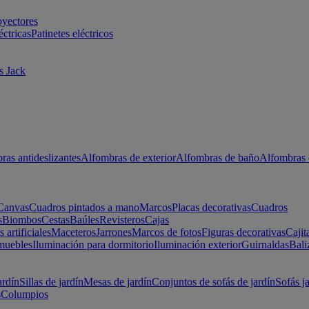
oyectores
éctricas
Patinetes eléctricos
s Jack
ras antideslizantes
Alfombras de exterior
Alfombras de baño
Alfombras 
Canvas
Cuadros pintados a mano
Marcos
Placas decorativas
Cuadros
s
Biombos
Cestas
Baúles
Revisteros
Cajas
s artificiales
Maceteros
Jarrones
Marcos de fotos
Figuras decorativas
Cajit
muebles
Iluminación para dormitorio
Iluminación exterior
Guirnaldas
Bali
ardín
Sillas de jardín
Mesas de jardín
Conjuntos de sofás de jardín
Sofás j
s
Columpios