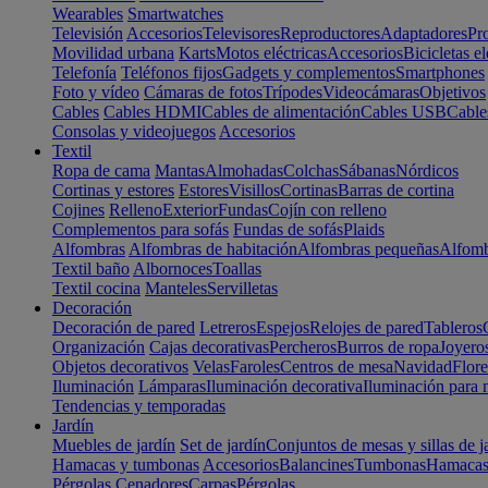
Wearables
Smartwatches
Televisión
Accesorios
Televisores
Reproductores
Adaptadores
Pr
Movilidad urbana
Karts
Motos eléctricas
Accesorios
Bicicletas el
Telefonía
Teléfonos fijos
Gadgets y complementos
Smartphones
Foto y vídeo
Cámaras de fotos
Trípodes
Videocámaras
Objetivos
Cables
Cables HDMI
Cables de alimentación
Cables USB
Cable
Consolas y videojuegos
Accesorios
Textil
Ropa de cama
Mantas
Almohadas
Colchas
Sábanas
Nórdicos
Cortinas y estores
Estores
Visillos
Cortinas
Barras de cortina
Cojines
Relleno
Exterior
Fundas
Cojín con relleno
Complementos para sofás
Fundas de sofás
Plaids
Alfombras
Alfombras de habitación
Alfombras pequeñas
Alfomb
Textil baño
Albornoces
Toallas
Textil cocina
Manteles
Servilletas
Decoración
Decoración de pared
Letreros
Espejos
Relojes de pared
Tableros
Organización
Cajas decorativas
Percheros
Burros de ropa
Joyero
Objetos decorativos
Velas
Faroles
Centros de mesa
Navidad
Flore
Iluminación
Lámparas
Iluminación decorativa
Iluminación para 
Tendencias y temporadas
Jardín
Muebles de jardín
Set de jardín
Conjuntos de mesas y sillas de j
Hamacas y tumbonas
Accesorios
Balancines
Tumbonas
Hamaca
Pérgolas
Cenadores
Carpas
Pérgolas