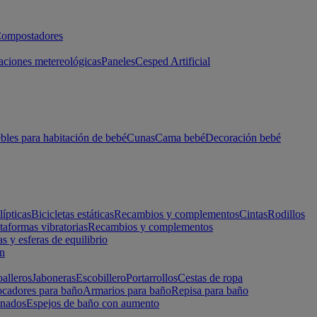
ompostadores
aciones metereológicas
Paneles
Cesped Artificial
les para habitación de bebé
Cunas
Cama bebé
Decoración bebé
lípticas
Bicicletas estáticas
Recambios y complementos
Cintas
Rodillos
taformas vibratorias
Recambios y complementos
s y esferas de equilibrio
ón
alleros
Jaboneras
Escobillero
Portarrollos
Cestas de ropa
cadores para baño
Armarios para baño
Repisa para baño
inados
Espejos de baño con aumento