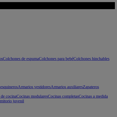
os
Colchones de espuma
Colchones para bebé
Colchones hinchables
esquineros
Armarios vestidores
Armarios auxiliares
Zapateros
 de cocina
Cocinas modulares
Cocinas completas
Cocinas a medida
mitorio juvenil