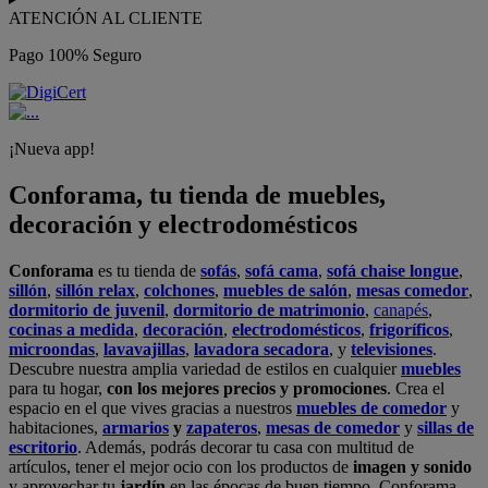
ATENCIÓN AL CLIENTE
Pago 100% Seguro
¡Nueva app!
Conforama, tu tienda de muebles,
decoración y electrodomésticos
Conforama
es tu tienda de
sofás
,
sofá cama
,
sofá chaise longue
,
sillón
,
sillón relax
,
colchones
,
muebles de salón
,
mesas comedor
,
dormitorio de juvenil
,
dormitorio de matrimonio
,
canapés
,
cocinas a medida
,
decoración
,
electrodomésticos
,
frigoríficos
,
microondas
,
lavavajillas
,
lavadora secadora
, y
televisiones
.
Descubre nuestra amplia variedad de estilos en cualquier
muebles
para tu hogar,
con los mejores precios y promociones
. Crea el
espacio en el que vives gracias a nuestros
muebles de comedor
y
habitaciones,
armarios
y
zapateros
,
mesas de comedor
y
sillas de
escritorio
. Además, podrás decorar tu casa con multitud de
artículos, tener el mejor ocio con los productos de
imagen y sonido
y aprovechar tu
jardín
en las épocas de buen tiempo. Conforama