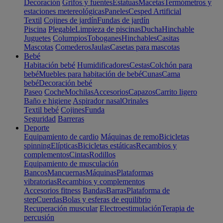
Decoración
Grifos y fuentes
Estatuas
Macetas
Termómetros y
estaciones metereológicas
Paneles
Cesped Artificial
Textil
Cojines de jardín
Fundas de jardín
Piscina
Plegable
Limpieza de piscinas
Ducha
Hinchable
Juguetes
Columpios
Toboganes
Hinchables
Casitas
Mascotas
Comederos
Jaulas
Casetas para mascotas
Bebé
Habitación bebé
Humidificadores
Cestas
Colchón para
bebé
Muebles para habitación de bebé
Cunas
Cama
bebé
Decoración bebé
Paseo
Coche
Mochilas
Accesorios
Capazos
Carrito ligero
Baño e higiene
Aspirador nasal
Orinales
Textil bebé
Cojines
Funda
Seguridad
Barreras
Deporte
Equipamiento de cardio
Máquinas de remo
Bicicletas
spinning
Elípticas
Bicicletas estáticas
Recambios y
complementos
Cintas
Rodillos
Equipamiento de musculación
Bancos
Mancuernas
Máquinas
Plataformas
vibratorias
Recambios y complementos
Accesorios fitness
Bandas
Barras
Plataforma de
step
Cuerdas
Bolas y esferas de equilibrio
Recuperación muscular
Electroestimulación
Terapia de
percusión