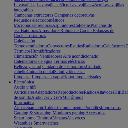
Lavavajillas
Lavavajillas 60cm
Lavavajillas 45cm
Lavavajillas
integrables
Campanas extractoras
Campanas decorativas
Pequeños electrodomésticos
Microondas
Freidoras
Aspiradores
Cafeteras
Planchas de
asar
Batidoras
Amasadores
Robots de Cocina
Balanzas de
Cocina
Tostadoras
Calefacción
Termoventiladores
Convectores
Estufas
Radiadores
Calefactores
D
Térmicos
Humidificadores
Climatización
Ventiladores
Aire acondicionado
Calentadores de agua
Termos eléctricos
Belleza y salud
Cuidado de los hombres
Cuidado
cabello
Cuidado dental
Salud y bienestar
Limpieza
Limpieza a vapor
Robot limpiacristales
Electrónica
Audio y hifi
Auriculares
Adaptadores
Reproductores
Radios
Altavoces
Hifi
Bar
de sonido
Audio car y GPS
Micrófonos
Informática
Almacenamiento
Tablets
Complementos
Portátiles
Impresoras
Gaming & streaming
Monitores gaming
Accesorios
Smart home
Timbres
Cámaras
Altavoces
Wearables
Smartwatches