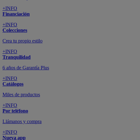
+INFO
Financiación
+INFO
Colecciones
Crea tu propio estilo
+INFO
Tranquilidad
6 años de Garantía Plus
+INFO
Catálogos
Miles de productos
+INFO
Por teléfono
Llámanos y compra
+INFO
Nueva app