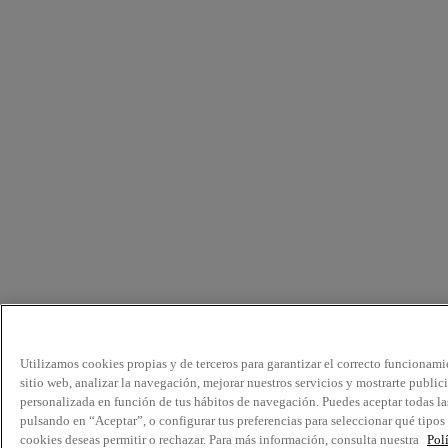
Utilizamos cookies propias y de terceros para garantizar el correcto funcionami
sitio web, analizar la navegación, mejorar nuestros servicios y mostrarte public
personalizada en función de tus hábitos de navegación. Puedes aceptar todas la
pulsando en “Aceptar”, o configurar tus preferencias para seleccionar qué tipos
cookies deseas permitir o rechazar. Para más información, consulta nuestra
Pol