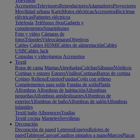
Televisión
Accesorios
Televisores
Reproductores
Adaptadores
Proyectores
Movilidad urbana
Karts
Motos eléctricas
Accesorios
Bicicletas
eléctricas
Patinetes eléctricos
Telefonía
Teléfonos fijos
Gadgets y
complementos
Smartphones
Foto y vídeo
Cámaras de
fotos
Trípodes
Videocámaras
Objetivos
Cables
Cables HDMI
Cables de alimentación
Cables
USB
Cables Jack
Consolas y videojuegos
Accesorios
Textil
Ropa de cama
Mantas
Almohadas
Colchas
Sábanas
Nórdicos
Cortinas y estores
Estores
Visillos
Cortinas
Barras de cortina
Cojines
Relleno
Exterior
Fundas
Cojín con relleno
Complementos para sofás
Fundas de sofás
Plaids
Alfombras
Alfombras de habitación
Alfombras
pequeñas
Alfombras antideslizantes
Alfombras de
exterior
Alfombras de baño
Alfombras de salón
Alfombras
infantiles
Textil baño
Albornoces
Toallas
Textil cocina
Manteles
Servilletas
Decoración
Decoración de pared
Letreros
Espejos
Relojes de
pared
Tableros
Canvas
Cuadros pintados a mano
Marcos
Placas