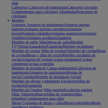
nido
Cabeceros
Cabeceros de matrimonio
Cabeceros juveniles
Complementos para colchones
Almohadas
Protectores de
colchones
Muebles
Armarios
Armarios de matrimonio
Armarios puertas
batientes
Armarios puertas correderas
Armarios
juvenil
Armarios infantiles
Armarios esquineros
Armarios
vestidores
Armarios auxiliares
Zapateros
Muebles de salón
Sillas
Mesas de salón
Muebles
TV
Vitrinas
Aparadores
Estanterias
Muebles recibidores
Muebles de cocina
Sillas de cocinas
Taburetes de cocina
Mesas
de cocina
Mesas y sillas de cocina
Muebles auxiliares de
cocina
Armarios de cocina
Cocinas modulares
Cocinas
completas
Cocinas a medida
Muebles de dormitorio
Camas matrimonio
Cabeceros de
matrimonio
Armarios de matrimonio
Mesitas de
noche
Comodas
Muebles de dormitorio juvenil
Muebles de oficina y teletrabajo
Escritorios
Sillas de
escritorio
Estanterías
Muebles de Gaming
Sillas gaming
Escritorios gaming
Sillas
Taburetes
Bancos
Sillas de comedor
Sillas
infantiles
Complementos para sillas
Mesas
Conjuntos de mesas y sillas
Mesas extensibles
Mesas
altas
Mesas multiusos