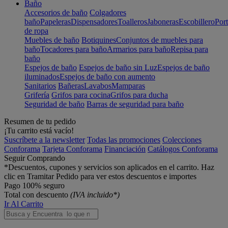
Baño
Accesorios de baño
Colgadores
baño
Papeleras
Dispensadores
Toalleros
Jaboneras
Escobillero
Port
de ropa
Muebles de baño
Botiquines
Conjuntos de muebles para
baño
Tocadores para baño
Armarios para baño
Repisa para
baño
Espejos de baño
Espejos de baño sin Luz
Espejos de baño
iluminados
Espejos de baño con aumento
Sanitarios
Bañeras
Lavabos
Mamparas
Grifería
Grifos para cocina
Grifos para ducha
Seguridad de baño
Barras de seguridad para baño
Resumen de tu pedido
¡Tu carrito está vacío!
Suscríbete a la newsletter
Todas las promociones
Colecciones
Conforama
Tarjeta Conforama
Financiación
Catálogos Conforama
Seguir Comprando
*Descuentos, cupones y servicios son aplicados en el carrito. Haz
clic en Tramitar Pedido para ver estos descuentos e importes
Pago 100% seguro
Total con descuento
(IVA incluido*)
Ir Al Carrito