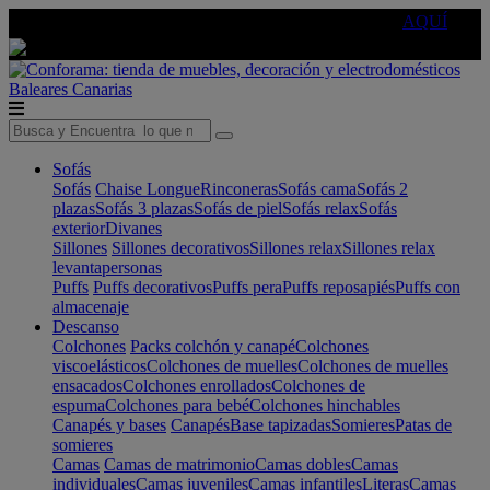
🔵Cambia tu electro con
-10% EXTRA
de descuento ☑️
AQUÍ
Baleares
Canarias
Sofás
Sofás
Chaise Longue
Rinconeras
Sofás cama
Sofás 2
plazas
Sofás 3 plazas
Sofás de piel
Sofás relax
Sofás
exterior
Divanes
Sillones
Sillones decorativos
Sillones relax
Sillones relax
levantapersonas
Puffs
Puffs decorativos
Puffs pera
Puffs reposapiés
Puffs con
almacenaje
Descanso
Colchones
Packs colchón y canapé
Colchones
viscoelásticos
Colchones de muelles
Colchones de muelles
ensacados
Colchones enrollados
Colchones de
espuma
Colchones para bebé
Colchones hinchables
Canapés y bases
Canapés
Base tapizadas
Somieres
Patas de
somieres
Camas
Camas de matrimonio
Camas dobles
Camas
individuales
Camas juveniles
Camas infantiles
Literas
Camas