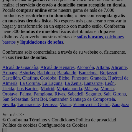
realiza el
servicio de envío a domicilio como recogida en tienda.
Podrás
comprar online
entre nuestra gama de más de 7.000
productos y
recibirlo en tu domicilio
, o bien con
recogida gratis
en nuestras tiendas física.
No esperes más para crear o renovar tu
hogar y transformarlo en un espacio con mucho estilo. Conforama
tiene 300
tiendas de muebles
físicas distribuidas en
6 países
distintos. Aproveche nuestras ofertas de
sofas baratos
,
colchones
baratos
y
liquidaciones de sofas
.
Conforama solo comercializa a través de su website o, físicamente,
en sus
tiendas de sofás
.
Alcalá de Guadaíra
,
Alcalá de Henares
,
Alcorcón
,
Alfafar
,
Alicante
,
Arinaga
,
Asturias
,
Badalona
,
Barakaldo
,
Barcelona
,
Burjassot
,
Castellón
,
Chafiras
,
Cordoba
,
Elche
,
Finestrat
,
Granada
,
Huércal de
Almería
,
La Coruña
,
La Laguna
,
La Zenia
,
Lanzarote
,
León
,
Lleida
,
Los Barrios
,
Madrid
,
Majadahonda
,
Málaga
,
Murcia
,
Orotava
,
Palma
,
Pamplona
,
Rivas
,
Sabadell
,
Sagunto
,
Salt, Girona
,
San Sebastian
,
Sant Boi
,
Santander
,
Santiago de Compostela
,
Sevilla
,
Tamaraceite
,
Terrassa
,
Viana
,
Vilanova i la Geltrú
,
Zaragoza
Ver más >>
© Conforama
Términos y Condiciones
Política de privacidad
Política de cookies
Configuración de Cookies