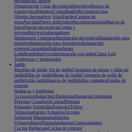
decorativas
Cuadros
Organización
Cajas decorativas
Percheros
Burros de
ropa
Joyeros
Biombos
Cestas
Baúles
Revisteros
Cajas
Objetos decorativos
Velas
Faroles
Centros de
mesa
Navidad
Flores artificiales
Maceteros
Jarrones
Marcos de
fotos
Figuras decorativas
Cajitas y
joyeros
Relojes
Ambientadores
Iluminación
Lámparas
Iluminación decorativa
Iluminación para
muebles
Iluminación para dormitorio
Iluminación
exterior
Guirnaldas
Balizas
Smart
Light
Bombillas
Focos
Iluminación con rieles
Cintas Led
Tendencias y temporadas
Jardín
Muebles de jardín
Set de jardín
Conjuntos de mesas y sillas de
jardín
Sillas de jardín
Mesas de jardín
Conjuntos de sofás de
jardín
Sofás jardín
Bancos de jardín
Sillas colgantes
Estufas de
exterior
Hamacas y tumbonas
Accesorios
Balancines
Tumbonas
Hamacas
Columpios
Pérgolas
Cenadores
Carpas
Pérgolas
Parasoles
Sombrillas
Parasoles
Toldos
Almacenamiento
Armarios
Arcones
Jardinería
Maquinaria
Huertos
Urbanos
Riego
Plantas
Jardineras
Compostadores
Cocina
Barbacoas
Cocina de exterior