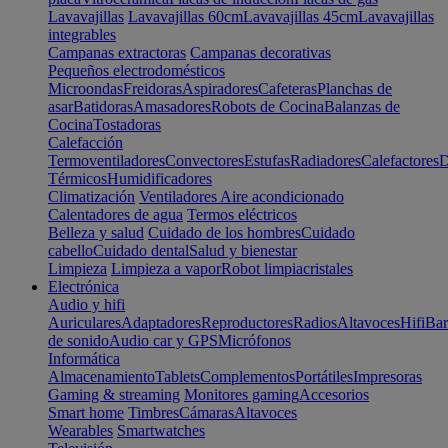
Lavavajillas
Lavavajillas 60cm
Lavavajillas 45cm
Lavavajillas
integrables
Campanas extractoras
Campanas decorativas
Pequeños electrodomésticos
Microondas
Freidoras
Aspiradores
Cafeteras
Planchas de
asar
Batidoras
Amasadores
Robots de Cocina
Balanzas de
Cocina
Tostadoras
Calefacción
Termoventiladores
Convectores
Estufas
Radiadores
Calefactores
D
Térmicos
Humidificadores
Climatización
Ventiladores
Aire acondicionado
Calentadores de agua
Termos eléctricos
Belleza y salud
Cuidado de los hombres
Cuidado
cabello
Cuidado dental
Salud y bienestar
Limpieza
Limpieza a vapor
Robot limpiacristales
Electrónica
Audio y hifi
Auriculares
Adaptadores
Reproductores
Radios
Altavoces
Hifi
Bar
de sonido
Audio car y GPS
Micrófonos
Informática
Almacenamiento
Tablets
Complementos
Portátiles
Impresoras
Gaming & streaming
Monitores gaming
Accesorios
Smart home
Timbres
Cámaras
Altavoces
Wearables
Smartwatches