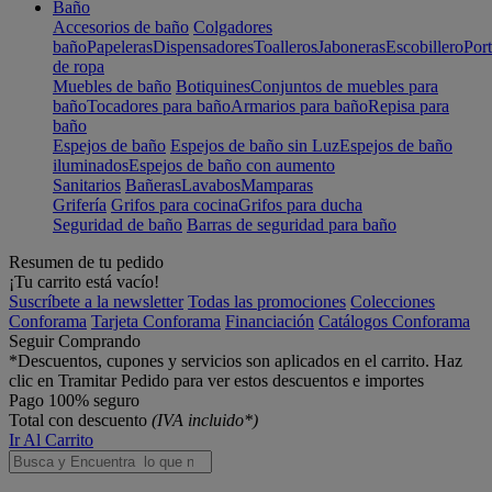
Baño
Accesorios de baño
Colgadores
baño
Papeleras
Dispensadores
Toalleros
Jaboneras
Escobillero
Port
de ropa
Muebles de baño
Botiquines
Conjuntos de muebles para
baño
Tocadores para baño
Armarios para baño
Repisa para
baño
Espejos de baño
Espejos de baño sin Luz
Espejos de baño
iluminados
Espejos de baño con aumento
Sanitarios
Bañeras
Lavabos
Mamparas
Grifería
Grifos para cocina
Grifos para ducha
Seguridad de baño
Barras de seguridad para baño
Resumen de tu pedido
¡Tu carrito está vacío!
Suscríbete a la newsletter
Todas las promociones
Colecciones
Conforama
Tarjeta Conforama
Financiación
Catálogos Conforama
Seguir Comprando
*Descuentos, cupones y servicios son aplicados en el carrito. Haz
clic en Tramitar Pedido para ver estos descuentos e importes
Pago 100% seguro
Total con descuento
(IVA incluido*)
Ir Al Carrito