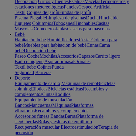
Decoración
Grifos y fuentes
Estatuas
Macetas
Termómetros y
estaciones metereológicas
Paneles
Cesped Artificial
Textil
Cojines de jardín
Fundas de jardín
Piscina
Plegable
Limpieza de piscinas
Ducha
Hinchable
Juguetes
Columpios
Toboganes
Hinchables
Casitas
Mascotas
Comederos
Jaulas
Casetas para mascotas
Bebé
Habitación bebé
Humidificadores
Cestas
Colchón para
bebé
Muebles para habitación de bebé
Cunas
Cama
bebé
Decoración bebé
Paseo
Coche
Mochilas
Accesorios
Capazos
Carrito ligero
Baño e higiene
Aspirador nasal
Orinales
Textil bebé
Cojines
Funda
Seguridad
Barreras
Deporte
Equipamiento de cardio
Máquinas de remo
Bicicletas
spinning
Elípticas
Bicicletas estáticas
Recambios y
complementos
Cintas
Rodillos
Equipamiento de musculación
Bancos
Mancuernas
Máquinas
Plataformas
vibratorias
Recambios y complementos
Accesorios fitness
Bandas
Barras
Plataforma de
step
Cuerdas
Bolas y esferas de equilibrio
Recuperación muscular
Electroestimulación
Terapia de
percusión