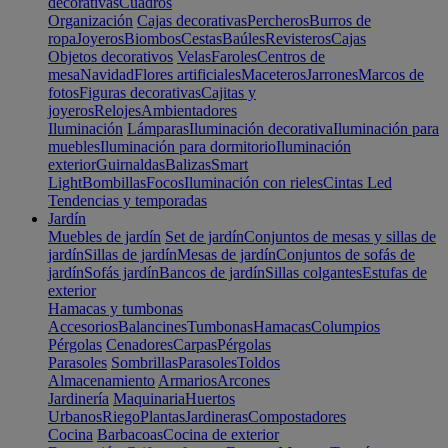
decorativas
Cuadros
Organización
Cajas decorativas
Percheros
Burros de
ropa
Joyeros
Biombos
Cestas
Baúles
Revisteros
Cajas
Objetos decorativos
Velas
Faroles
Centros de
mesa
Navidad
Flores artificiales
Maceteros
Jarrones
Marcos de
fotos
Figuras decorativas
Cajitas y
joyeros
Relojes
Ambientadores
Iluminación
Lámparas
Iluminación decorativa
Iluminación para
muebles
Iluminación para dormitorio
Iluminación
exterior
Guirnaldas
Balizas
Smart
Light
Bombillas
Focos
Iluminación con rieles
Cintas Led
Tendencias y temporadas
Jardín
Muebles de jardín
Set de jardín
Conjuntos de mesas y sillas de
jardín
Sillas de jardín
Mesas de jardín
Conjuntos de sofás de
jardín
Sofás jardín
Bancos de jardín
Sillas colgantes
Estufas de
exterior
Hamacas y tumbonas
Accesorios
Balancines
Tumbonas
Hamacas
Columpios
Pérgolas
Cenadores
Carpas
Pérgolas
Parasoles
Sombrillas
Parasoles
Toldos
Almacenamiento
Armarios
Arcones
Jardinería
Maquinaria
Huertos
Urbanos
Riego
Plantas
Jardineras
Compostadores
Cocina
Barbacoas
Cocina de exterior