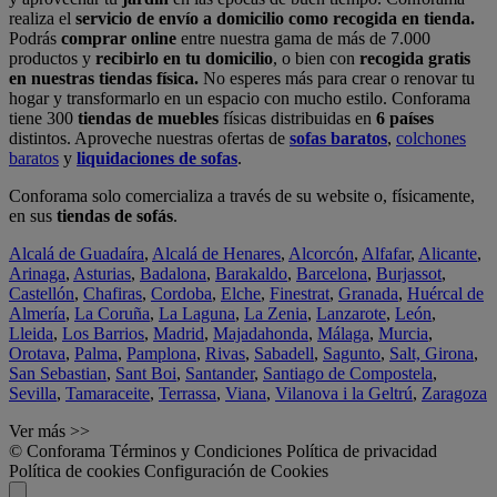
realiza el
servicio de envío a domicilio como recogida en tienda.
Podrás
comprar online
entre nuestra gama de más de 7.000
productos y
recibirlo en tu domicilio
, o bien con
recogida gratis
en nuestras tiendas física.
No esperes más para crear o renovar tu
hogar y transformarlo en un espacio con mucho estilo. Conforama
tiene 300
tiendas de muebles
físicas distribuidas en
6 países
distintos. Aproveche nuestras ofertas de
sofas baratos
,
colchones
baratos
y
liquidaciones de sofas
.
Conforama solo comercializa a través de su website o, físicamente,
en sus
tiendas de sofás
.
Alcalá de Guadaíra
,
Alcalá de Henares
,
Alcorcón
,
Alfafar
,
Alicante
,
Arinaga
,
Asturias
,
Badalona
,
Barakaldo
,
Barcelona
,
Burjassot
,
Castellón
,
Chafiras
,
Cordoba
,
Elche
,
Finestrat
,
Granada
,
Huércal de
Almería
,
La Coruña
,
La Laguna
,
La Zenia
,
Lanzarote
,
León
,
Lleida
,
Los Barrios
,
Madrid
,
Majadahonda
,
Málaga
,
Murcia
,
Orotava
,
Palma
,
Pamplona
,
Rivas
,
Sabadell
,
Sagunto
,
Salt, Girona
,
San Sebastian
,
Sant Boi
,
Santander
,
Santiago de Compostela
,
Sevilla
,
Tamaraceite
,
Terrassa
,
Viana
,
Vilanova i la Geltrú
,
Zaragoza
Ver más >>
© Conforama
Términos y Condiciones
Política de privacidad
Política de cookies
Configuración de Cookies