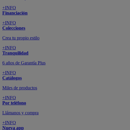
+INFO
Financiación
+INFO
Colecciones
Crea tu propio estilo
+INFO
Tranquilidad
6 años de Garantía Plus
+INFO
Catálogos
Miles de productos
+INFO
Por teléfono
Llámanos y compra
+INFO
Nueva app