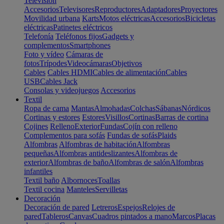
Televisión
Accesorios
Televisores
Reproductores
Adaptadores
Proyectores
Movilidad urbana
Karts
Motos eléctricas
Accesorios
Bicicletas
eléctricas
Patinetes eléctricos
Telefonía
Teléfonos fijos
Gadgets y
complementos
Smartphones
Foto y vídeo
Cámaras de
fotos
Trípodes
Videocámaras
Objetivos
Cables
Cables HDMI
Cables de alimentación
Cables
USB
Cables Jack
Consolas y videojuegos
Accesorios
Textil
Ropa de cama
Mantas
Almohadas
Colchas
Sábanas
Nórdicos
Cortinas y estores
Estores
Visillos
Cortinas
Barras de cortina
Cojines
Relleno
Exterior
Fundas
Cojín con relleno
Complementos para sofás
Fundas de sofás
Plaids
Alfombras
Alfombras de habitación
Alfombras
pequeñas
Alfombras antideslizantes
Alfombras de
exterior
Alfombras de baño
Alfombras de salón
Alfombras
infantiles
Textil baño
Albornoces
Toallas
Textil cocina
Manteles
Servilletas
Decoración
Decoración de pared
Letreros
Espejos
Relojes de
pared
Tableros
Canvas
Cuadros pintados a mano
Marcos
Placas