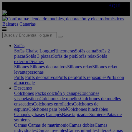
🔵Cambia tu electro con
-10% EXTRA
de descuento ☑️
AQUÍ
Baleares
Canarias
Sofás
Sofás
Chaise Longue
Rinconeras
Sofás cama
Sofás 2
plazas
Sofás 3 plazas
Sofás de piel
Sofás relax
Sofás
exterior
Divanes
Sillones
Sillones decorativos
Sillones relax
Sillones relax
levantapersonas
Puffs
Puffs decorativos
Puffs pera
Puffs reposapiés
Puffs con
almacenaje
Descanso
Colchones
Packs colchón y canapé
Colchones
viscoelásticos
Colchones de muelles
Colchones de muelles
ensacados
Colchones enrollados
Colchones de
espuma
Colchones para bebé
Colchones hinchables
Canapés y bases
Canapés
Base tapizadas
Somieres
Patas de
somieres
Camas
Camas de matrimonio
Camas dobles
Camas
individuales
Camas juveniles
Camas infantiles
Literas
Camas