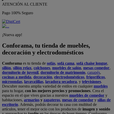
ATENCIÓN AL CLIENTE
Pago 100% Seguro
¡Nueva app!
Conforama, tu tienda de muebles,
decoración y electrodomésticos
Conforama
es tu tienda de
sofás
,
sofá cama
,
sofá chaise longue
,
sillón
,
sillón relax
,
colchones
,
muebles de salón
,
mesas comedor
,
dormitorio de juvenil
,
dormitorio de matrimonio
,
canapés
,
cocinas a medida
,
decoración
,
electrodomésticos
,
frigoríficos
,
microondas
,
lavavajillas
,
lavadora secadora
, y
televisiones
.
Descubre nuestra amplia variedad de estilos en cualquier
muebles
para tu hogar,
con los mejores precios y promociones
. Crea el
espacio en el que vives gracias a nuestros
muebles de comedor
y
habitaciones,
armarios
y
zapateros
,
mesas de comedor
y
sillas de
escritorio
. Además, podrás decorar tu casa con multitud de
artículos, tener el mejor ocio con los productos de
imagen y sonido
y aprovechar tu
jardín
en las épocas de buen tiempo. Conforama