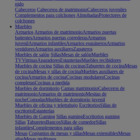
nido
Cabeceros
Cabeceros de matrimonio
Cabeceros juveniles
Complementos para colchones
Almohadas
Protectores de
colchones
Muebles
Armarios
Armarios de matrimonio
Armarios puertas
batientes
Armarios puertas correderas
Armarios
juvenil
Armarios infantiles
Armarios esquineros
Armarios
vestidores
Armarios auxiliares
Zapateros
Muebles de salón
Sillas
Mesas de salón
Muebles
TV
Vitrinas
Aparadores
Estanterias
Muebles recibidores
Muebles de cocina
Sillas de cocinas
Taburetes de cocina
Mesas
de cocina
Mesas y sillas de cocina
Muebles auxiliares de
cocina
Armarios de cocina
Cocinas modulares
Cocinas
completas
Cocinas a medida
Muebles de dormitorio
Camas matrimonio
Cabeceros de
matrimonio
Armarios de matrimonio
Mesitas de
noche
Comodas
Muebles de dormitorio juvenil
Muebles de oficina y teletrabajo
Escritorios
Sillas de
escritorio
Estanterías
Muebles de Gaming
Sillas gaming
Escritorios gaming
Sillas
Taburetes
Bancos
Sillas de comedor
Sillas
infantiles
Complementos para sillas
Mesas
Conjuntos de mesas y sillas
Mesas extensibles
Mesas
altas
Mesas multiusos