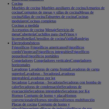
Cocina
Muebles de cocina
Muebles auxiliares de cocina
Armarios de
cocina
Conjuntos de mesas y sillas de cocina
Mesas de
cocina
Sillas de cocina
Taburetes de cocina
Cocinas
modulares
Cocinas completas
Cocinas a medida
Accesorios de cocina
Menaje
Servicio de
mesa
Cubertería
Cuchillos para chef
Vinos y
licores
Botellas
Utensilios de cocina
Vajilla
Bandejas
Electrodomésticos
Frigoríficos
Frigoríficos americanos
Frigoríficos
combi
Vinotecas
Frigoríficos integrables
Frigoríficos
pequeños
Frigoríficos portátiles
Congeladores
Congeladores verticales
Congeladores
horizontales
Lavadoras
Lavadoras de carga frontal
Lavadoras de carga
superior
Lavadoras - Secadoras
Lavadoras
integrables
Lavadoras por kg
Secadoras
Lavadoras - Secadoras
Secadoras con bomba de
calor
Secadoras de condensación
Secadoras de
evacuación
Secadoras integrables
Secadoras por Kg
Hornos
Conjunto de horno y placa
Hornos
convencionales
Hornos pirolíticos
Hornos multifunción
Placas de cocina
Conjunto de horno y
placa
Vitrocerámica
Placas de inducción
Placas de gas