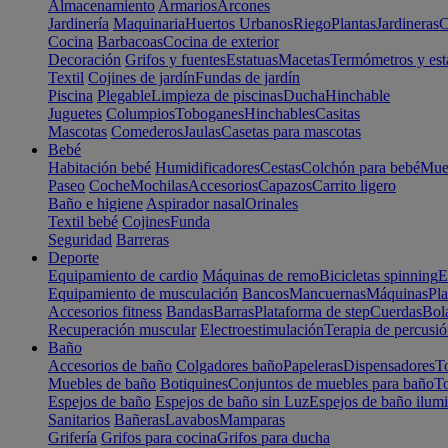
Almacenamiento
Armarios
Arcones
Jardinería
Maquinaria
Huertos Urbanos
Riego
Plantas
Jardineras
C
Cocina
Barbacoas
Cocina de exterior
Decoración
Grifos y fuentes
Estatuas
Macetas
Termómetros y est
Textil
Cojines de jardín
Fundas de jardín
Piscina
Plegable
Limpieza de piscinas
Ducha
Hinchable
Juguetes
Columpios
Toboganes
Hinchables
Casitas
Mascotas
Comederos
Jaulas
Casetas para mascotas
Bebé
Habitación bebé
Humidificadores
Cestas
Colchón para bebé
Mueb
Paseo
Coche
Mochilas
Accesorios
Capazos
Carrito ligero
Baño e higiene
Aspirador nasal
Orinales
Textil bebé
Cojines
Funda
Seguridad
Barreras
Deporte
Equipamiento de cardio
Máquinas de remo
Bicicletas spinning
E
Equipamiento de musculación
Bancos
Mancuernas
Máquinas
Pla
Accesorios fitness
Bandas
Barras
Plataforma de step
Cuerdas
Bola
Recuperación muscular
Electroestimulación
Terapia de percusi
Baño
Accesorios de baño
Colgadores baño
Papeleras
Dispensadores
To
Muebles de baño
Botiquines
Conjuntos de muebles para baño
To
Espejos de baño
Espejos de baño sin Luz
Espejos de baño ilum
Sanitarios
Bañeras
Lavabos
Mamparas
Grifería
Grifos para cocina
Grifos para ducha