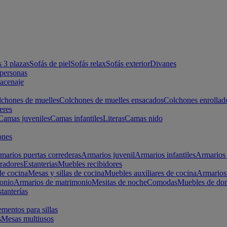
s 3 plazas
Sofás de piel
Sofás relax
Sofás exterior
Divanes
apersonas
macenaje
chones de muelles
Colchones de muelles ensacados
Colchones enrollad
eres
Camas juveniles
Camas infantiles
Literas
Camas nido
ones
marios puertas correderas
Armarios juvenil
Armarios infantiles
Armarios 
radores
Estanterias
Muebles recibidores
e cocina
Mesas y sillas de cocina
Muebles auxiliares de cocina
Armarios
onio
Armarios de matrimonio
Mesitas de noche
Comodas
Muebles de dor
tanterías
entos para sillas
s
Mesas multiusos