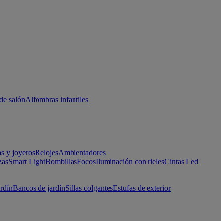
de salón
Alfombras infantiles
as y joyeros
Relojes
Ambientadores
zas
Smart Light
Bombillas
Focos
Iluminación con rieles
Cintas Led
ardín
Bancos de jardín
Sillas colgantes
Estufas de exterior