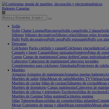
Baleares
Canarias
Sofás
Sofás
Chaise Longue
Rinconeras
Sofás cama
Sofás 2 plazas
Sofá
Sillones
Sillones decorativos
Sillones relax
Sillones relax levant
Puffs
Puffs decorativos
Puffs pera
Puffs reposapiés
Puffs con al
Descanso
Colchones
Packs colchón y canapé
Colchones viscoelásticos
Col
Canapés y bases
Canapés
Base tapizadas
Somieres
Patas de somi
Camas
Camas de matrimonio
Camas dobles
Camas individuales
Cabeceros
Cabeceros de matrimonio
Cabeceros juveniles
Complementos para colchones
Almohadas
Protectores de colch
Muebles
Armarios
Armarios de matrimonio
Armarios puertas batientes
Ar
Muebles de salón
Sillas
Mesas de salón
Muebles TV
Vitrinas
Apa
Muebles de cocina
Sillas de cocinas
Taburetes de cocina
Mesas d
Muebles de dormitorio
Camas matrimonio
Cabeceros de matrim
Muebles de oficina y teletrabajo
Escritorios
Sillas de escritorio
Es
Muebles de Gaming
Sillas gaming
Escritorios gaming
Sillas
Taburetes
Bancos
Sillas de comedor
Sillas infantiles
Complem
Mesas
Conjuntos de mesas y sillas
Mesas extensibles
Mesas alta