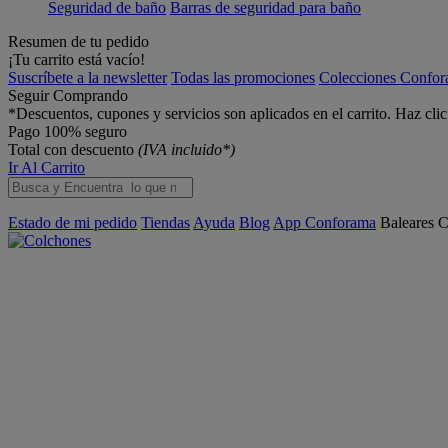
Seguridad de baño
Barras de seguridad para baño
Resumen de tu pedido
¡Tu carrito está vacío!
Suscríbete a la newsletter
Todas las promociones
Colecciones Confo
Seguir Comprando
*Descuentos, cupones y servicios son aplicados en el carrito. Haz cli
Pago 100% seguro
Total con descuento
(IVA incluido*)
Ir Al Carrito
Estado de mi pedido
Tiendas
Ayuda
Blog
App Conforama
Baleares
C