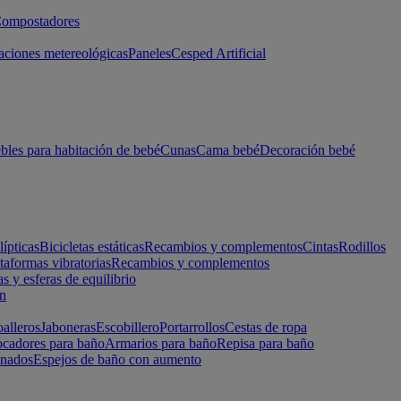
ompostadores
aciones metereológicas
Paneles
Cesped Artificial
les para habitación de bebé
Cunas
Cama bebé
Decoración bebé
lípticas
Bicicletas estáticas
Recambios y complementos
Cintas
Rodillos
taformas vibratorias
Recambios y complementos
s y esferas de equilibrio
ón
alleros
Jaboneras
Escobillero
Portarrollos
Cestas de ropa
cadores para baño
Armarios para baño
Repisa para baño
inados
Espejos de baño con aumento