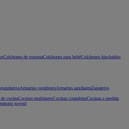
os
Colchones de espuma
Colchones para bebé
Colchones hinchables
esquineros
Armarios vestidores
Armarios auxiliares
Zapateros
 de cocina
Cocinas modulares
Cocinas completas
Cocinas a medida
mitorio juvenil