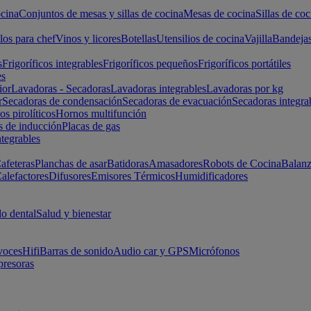
cina
Conjuntos de mesas y sillas de cocina
Mesas de cocina
Sillas de coc
los para chef
Vinos y licores
Botellas
Utensilios de cocina
Vajilla
Bandeja
s
Frigoríficos integrables
Frigoríficos pequeños
Frigoríficos portátiles
es
ior
Lavadoras - Secadoras
Lavadoras integrables
Lavadoras por kg
r
Secadoras de condensación
Secadoras de evacuación
Secadoras integra
s pirolíticos
Hornos multifunción
s de inducción
Placas de gas
ntegrables
afeteras
Planchas de asar
Batidoras
Amasadores
Robots de Cocina
Balanz
alefactores
Difusores
Emisores Térmicos
Humidificadores
o dental
Salud y bienestar
voces
Hifi
Barras de sonido
Audio car y GPS
Micrófonos
presoras