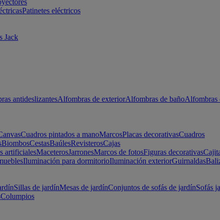
oyectores
éctricas
Patinetes eléctricos
s Jack
ras antideslizantes
Alfombras de exterior
Alfombras de baño
Alfombras 
Canvas
Cuadros pintados a mano
Marcos
Placas decorativas
Cuadros
s
Biombos
Cestas
Baúles
Revisteros
Cajas
s artificiales
Maceteros
Jarrones
Marcos de fotos
Figuras decorativas
Cajit
muebles
Iluminación para dormitorio
Iluminación exterior
Guirnaldas
Bali
ardín
Sillas de jardín
Mesas de jardín
Conjuntos de sofás de jardín
Sofás j
s
Columpios