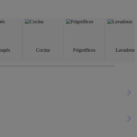
napés
Cocina
Frigoríficos
Lavadoras