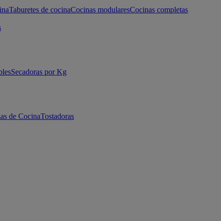
ina
Taburetes de cocina
Cocinas modulares
Cocinas completas
s
bles
Secadoras por Kg
as de Cocina
Tostadoras