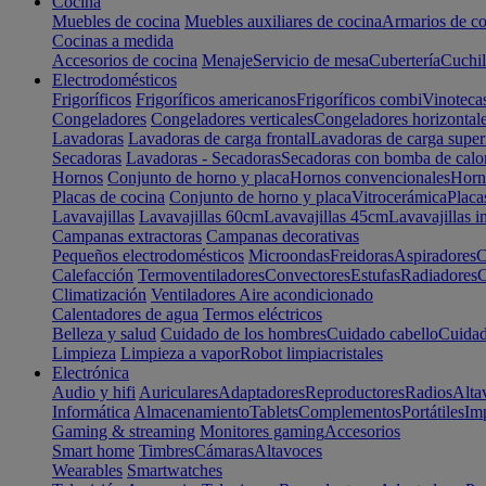
Cocina
Muebles de cocina
Muebles auxiliares de cocina
Armarios de co
Cocinas a medida
Accesorios de cocina
Menaje
Servicio de mesa
Cubertería
Cuchil
Electrodomésticos
Frigoríficos
Frigoríficos americanos
Frigoríficos combi
Vinoteca
Congeladores
Congeladores verticales
Congeladores horizontal
Lavadoras
Lavadoras de carga frontal
Lavadoras de carga super
Secadoras
Lavadoras - Secadoras
Secadoras con bomba de calo
Hornos
Conjunto de horno y placa
Hornos convencionales
Horno
Placas de cocina
Conjunto de horno y placa
Vitrocerámica
Placa
Lavavajillas
Lavavajillas 60cm
Lavavajillas 45cm
Lavavajillas i
Campanas extractoras
Campanas decorativas
Pequeños electrodomésticos
Microondas
Freidoras
Aspiradores
C
Calefacción
Termoventiladores
Convectores
Estufas
Radiadores
C
Climatización
Ventiladores
Aire acondicionado
Calentadores de agua
Termos eléctricos
Belleza y salud
Cuidado de los hombres
Cuidado cabello
Cuidad
Limpieza
Limpieza a vapor
Robot limpiacristales
Electrónica
Audio y hifi
Auriculares
Adaptadores
Reproductores
Radios
Alta
Informática
Almacenamiento
Tablets
Complementos
Portátiles
Im
Gaming & streaming
Monitores gaming
Accesorios
Smart home
Timbres
Cámaras
Altavoces
Wearables
Smartwatches