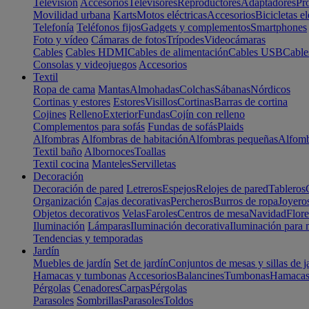
Televisión
Accesorios
Televisores
Reproductores
Adaptadores
Pr
Movilidad urbana
Karts
Motos eléctricas
Accesorios
Bicicletas el
Telefonía
Teléfonos fijos
Gadgets y complementos
Smartphones
Foto y vídeo
Cámaras de fotos
Trípodes
Videocámaras
Cables
Cables HDMI
Cables de alimentación
Cables USB
Cable
Consolas y videojuegos
Accesorios
Textil
Ropa de cama
Mantas
Almohadas
Colchas
Sábanas
Nórdicos
Cortinas y estores
Estores
Visillos
Cortinas
Barras de cortina
Cojines
Relleno
Exterior
Fundas
Cojín con relleno
Complementos para sofás
Fundas de sofás
Plaids
Alfombras
Alfombras de habitación
Alfombras pequeñas
Alfomb
Textil baño
Albornoces
Toallas
Textil cocina
Manteles
Servilletas
Decoración
Decoración de pared
Letreros
Espejos
Relojes de pared
Tableros
Organización
Cajas decorativas
Percheros
Burros de ropa
Joyero
Objetos decorativos
Velas
Faroles
Centros de mesa
Navidad
Flore
Iluminación
Lámparas
Iluminación decorativa
Iluminación para 
Tendencias y temporadas
Jardín
Muebles de jardín
Set de jardín
Conjuntos de mesas y sillas de j
Hamacas y tumbonas
Accesorios
Balancines
Tumbonas
Hamaca
Pérgolas
Cenadores
Carpas
Pérgolas
Parasoles
Sombrillas
Parasoles
Toldos