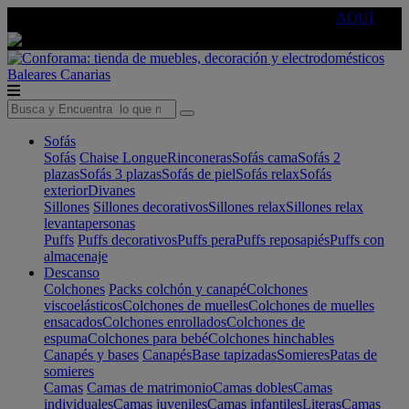
🔵Cambia tu electro con
-10% EXTRA
de descuento ☑️
AQUÍ
Baleares
Canarias
Sofás
Sofás
Chaise Longue
Rinconeras
Sofás cama
Sofás 2
plazas
Sofás 3 plazas
Sofás de piel
Sofás relax
Sofás
exterior
Divanes
Sillones
Sillones decorativos
Sillones relax
Sillones relax
levantapersonas
Puffs
Puffs decorativos
Puffs pera
Puffs reposapiés
Puffs con
almacenaje
Descanso
Colchones
Packs colchón y canapé
Colchones
viscoelásticos
Colchones de muelles
Colchones de muelles
ensacados
Colchones enrollados
Colchones de
espuma
Colchones para bebé
Colchones hinchables
Canapés y bases
Canapés
Base tapizadas
Somieres
Patas de
somieres
Camas
Camas de matrimonio
Camas dobles
Camas
individuales
Camas juveniles
Camas infantiles
Literas
Camas