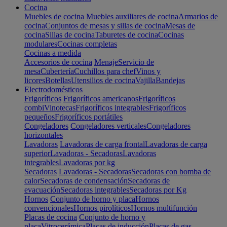
Cocina
Muebles de cocina
Muebles auxiliares de cocina
Armarios de
cocina
Conjuntos de mesas y sillas de cocina
Mesas de
cocina
Sillas de cocina
Taburetes de cocina
Cocinas
modulares
Cocinas completas
Cocinas a medida
Accesorios de cocina
Menaje
Servicio de
mesa
Cubertería
Cuchillos para chef
Vinos y
licores
Botellas
Utensilios de cocina
Vajilla
Bandejas
Electrodomésticos
Frigoríficos
Frigoríficos americanos
Frigoríficos
combi
Vinotecas
Frigoríficos integrables
Frigoríficos
pequeños
Frigoríficos portátiles
Congeladores
Congeladores verticales
Congeladores
horizontales
Lavadoras
Lavadoras de carga frontal
Lavadoras de carga
superior
Lavadoras - Secadoras
Lavadoras
integrables
Lavadoras por kg
Secadoras
Lavadoras - Secadoras
Secadoras con bomba de
calor
Secadoras de condensación
Secadoras de
evacuación
Secadoras integrables
Secadoras por Kg
Hornos
Conjunto de horno y placa
Hornos
convencionales
Hornos pirolíticos
Hornos multifunción
Placas de cocina
Conjunto de horno y
placa
Vitrocerámica
Placas de inducción
Placas de gas