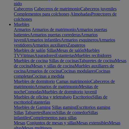
nido
Cabeceros
Cabeceros de matrimonio
Cabeceros juveniles
Complementos para colchones
Almohadas
Protectores de
colchones
Muebles
Armarios
Armarios de matrimonio
Armarios puertas
batientes
Armarios puertas correderas
Armarios
juvenil
Armarios infantiles
Armarios esquineros
Armarios
vestidores
Armarios auxiliares
Zapateros
Muebles de salón
Sillas
Mesas de salón
Muebles
TV
Vitrinas
Aparadores
Estanterias
Muebles recibidores
Muebles de cocina
Sillas de cocinas
Taburetes de cocina
Mesas
de cocina
Mesas y sillas de cocina
Muebles auxiliares de
cocina
Armarios de cocina
Cocinas modulares
Cocinas
completas
Cocinas a medida
Muebles de dormitorio
Camas matrimonio
Cabeceros de
matrimonio
Armarios de matrimonio
Mesitas de
noche
Comodas
Muebles de dormitorio juvenil
Muebles de oficina y teletrabajo
Escritorios
Sillas de
escritorio
Estanterías
Muebles de Gaming
Sillas gaming
Escritorios gaming
Sillas
Taburetes
Bancos
Sillas de comedor
Sillas
infantiles
Complementos para sillas
Mesas
Conjuntos de mesas y sillas
Mesas extensibles
Mesas
altas
Mesas multiusos