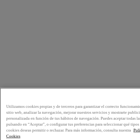
Utilizamos cookies propias y de terceros para garantizar el correcto funcionami
sitio web, analizar la navegación, mejorar nuestros servicios y mostrarte public
personalizada en función de tus hábitos de navegación. Puedes aceptar todas la
pulsando en “Aceptar”, o configurar tus preferencias para seleccionar qué tipos
cookies deseas permitir o rechazar. Para más información, consulta nuestra
Pol
Cookies