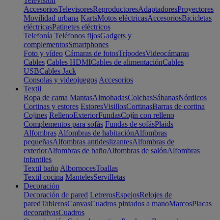
Televisión
Accesorios
Televisores
Reproductores
Adaptadores
Proyectores
Movilidad urbana
Karts
Motos eléctricas
Accesorios
Bicicletas
eléctricas
Patinetes eléctricos
Telefonía
Teléfonos fijos
Gadgets y
complementos
Smartphones
Foto y vídeo
Cámaras de fotos
Trípodes
Videocámaras
Cables
Cables HDMI
Cables de alimentación
Cables
USB
Cables Jack
Consolas y videojuegos
Accesorios
Textil
Ropa de cama
Mantas
Almohadas
Colchas
Sábanas
Nórdicos
Cortinas y estores
Estores
Visillos
Cortinas
Barras de cortina
Cojines
Relleno
Exterior
Fundas
Cojín con relleno
Complementos para sofás
Fundas de sofás
Plaids
Alfombras
Alfombras de habitación
Alfombras
pequeñas
Alfombras antideslizantes
Alfombras de
exterior
Alfombras de baño
Alfombras de salón
Alfombras
infantiles
Textil baño
Albornoces
Toallas
Textil cocina
Manteles
Servilletas
Decoración
Decoración de pared
Letreros
Espejos
Relojes de
pared
Tableros
Canvas
Cuadros pintados a mano
Marcos
Placas
decorativas
Cuadros