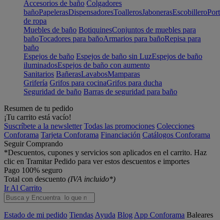
Accesorios de baño
Colgadores
baño
Papeleras
Dispensadores
Toalleros
Jaboneras
Escobillero
Port
de ropa
Muebles de baño
Botiquines
Conjuntos de muebles para
baño
Tocadores para baño
Armarios para baño
Repisa para
baño
Espejos de baño
Espejos de baño sin Luz
Espejos de baño
iluminados
Espejos de baño con aumento
Sanitarios
Bañeras
Lavabos
Mamparas
Grifería
Grifos para cocina
Grifos para ducha
Seguridad de baño
Barras de seguridad para baño
Resumen de tu pedido
¡Tu carrito está vacío!
Suscríbete a la newsletter
Todas las promociones
Colecciones
Conforama
Tarjeta Conforama
Financiación
Catálogos Conforama
Seguir Comprando
*Descuentos, cupones y servicios son aplicados en el carrito. Haz
clic en Tramitar Pedido para ver estos descuentos e importes
Pago 100% seguro
Total con descuento
(IVA incluido*)
Ir Al Carrito
Estado de mi pedido
Tiendas
Ayuda
Blog
App Conforama
Baleares