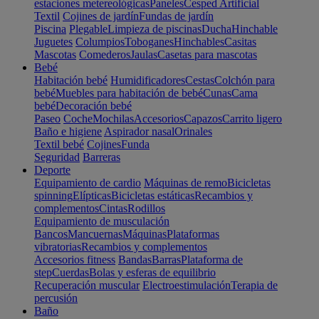
estaciones metereológicas
Paneles
Cesped Artificial
Textil
Cojines de jardín
Fundas de jardín
Piscina
Plegable
Limpieza de piscinas
Ducha
Hinchable
Juguetes
Columpios
Toboganes
Hinchables
Casitas
Mascotas
Comederos
Jaulas
Casetas para mascotas
Bebé
Habitación bebé
Humidificadores
Cestas
Colchón para
bebé
Muebles para habitación de bebé
Cunas
Cama
bebé
Decoración bebé
Paseo
Coche
Mochilas
Accesorios
Capazos
Carrito ligero
Baño e higiene
Aspirador nasal
Orinales
Textil bebé
Cojines
Funda
Seguridad
Barreras
Deporte
Equipamiento de cardio
Máquinas de remo
Bicicletas
spinning
Elípticas
Bicicletas estáticas
Recambios y
complementos
Cintas
Rodillos
Equipamiento de musculación
Bancos
Mancuernas
Máquinas
Plataformas
vibratorias
Recambios y complementos
Accesorios fitness
Bandas
Barras
Plataforma de
step
Cuerdas
Bolas y esferas de equilibrio
Recuperación muscular
Electroestimulación
Terapia de
percusión
Baño