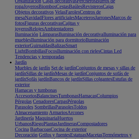
Organización
Cajas decorativas
Percheros
Burros de
ropa
Joyeros
Biombos
Cestas
Baúles
Revisteros
Cajas
Objetos decorativos
Velas
Faroles
Centros de
mesa
Navidad
Flores artificiales
Maceteros
Jarrones
Marcos de
fotos
Figuras decorativas
Cajitas y
joyeros
Relojes
Ambientadores
Iluminación
Lámparas
Iluminación decorativa
Iluminación para
muebles
Iluminación para dormitorio
Iluminación
exterior
Guirnaldas
Balizas
Smart
Light
Bombillas
Focos
Iluminación con rieles
Cintas Led
Tendencias y temporadas
Jardín
Muebles de jardín
Set de jardín
Conjuntos de mesas y sillas de
jardín
Sillas de jardín
Mesas de jardín
Conjuntos de sofás de
jardín
Sofás jardín
Bancos de jardín
Sillas colgantes
Estufas de
exterior
Hamacas y tumbonas
Accesorios
Balancines
Tumbonas
Hamacas
Columpios
Pérgolas
Cenadores
Carpas
Pérgolas
Parasoles
Sombrillas
Parasoles
Toldos
Almacenamiento
Armarios
Arcones
Jardinería
Maquinaria
Huertos
Urbanos
Riego
Plantas
Jardineras
Compostadores
Cocina
Barbacoas
Cocina de exterior
Decoración
Grifos y fuentes
Estatuas
Macetas
Termómetros y