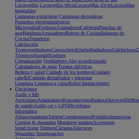
Lavavajillas
Lavavajillas 60cm
Lavavajillas 45cm
Lavavajillas
integrables
Campanas extractoras
Campanas decorativas
Pequeños electrodomésticos
Microondas
Freidoras
Aspiradores
Cafeteras
Planchas de
asar
Batidoras
Amasadores
Robots de Cocina
Balanzas de
Cocina
Tostadoras
Calefacción
Termoventiladores
Convectores
Estufas
Radiadores
Calefactores
D
Térmicos
Humidificadores
Climatización
Ventiladores
Aire acondicionado
Calentadores de agua
Termos eléctricos
Belleza y salud
Cuidado de los hombres
Cuidado
cabello
Cuidado dental
Salud y bienestar
Limpieza
Limpieza a vapor
Robot limpiacristales
Electrónica
Audio y hifi
Auriculares
Adaptadores
Reproductores
Radios
Altavoces
Hifi
Bar
de sonido
Audio car y GPS
Micrófonos
Informática
Almacenamiento
Tablets
Complementos
Portátiles
Impresoras
Gaming & streaming
Monitores gaming
Accesorios
Smart home
Timbres
Cámaras
Altavoces
Wearables
Smartwatches