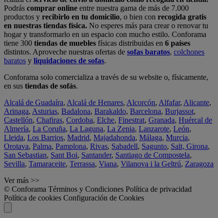
Podrás
comprar online
entre nuestra gama de más de 7.000
productos y
recibirlo en tu domicilio
, o bien con
recogida gratis
en nuestras tiendas física.
No esperes más para crear o renovar tu
hogar y transformarlo en un espacio con mucho estilo. Conforama
tiene 300
tiendas de muebles
físicas distribuidas en
6 países
distintos. Aproveche nuestras ofertas de
sofas baratos
,
colchones
baratos
y
liquidaciones de sofas
.
Conforama solo comercializa a través de su website o, físicamente,
en sus
tiendas de sofás
.
Alcalá de Guadaíra
,
Alcalá de Henares
,
Alcorcón
,
Alfafar
,
Alicante
,
Arinaga
,
Asturias
,
Badalona
,
Barakaldo
,
Barcelona
,
Burjassot
,
Castellón
,
Chafiras
,
Cordoba
,
Elche
,
Finestrat
,
Granada
,
Huércal de
Almería
,
La Coruña
,
La Laguna
,
La Zenia
,
Lanzarote
,
León
,
Lleida
,
Los Barrios
,
Madrid
,
Majadahonda
,
Málaga
,
Murcia
,
Orotava
,
Palma
,
Pamplona
,
Rivas
,
Sabadell
,
Sagunto
,
Salt, Girona
,
San Sebastian
,
Sant Boi
,
Santander
,
Santiago de Compostela
,
Sevilla
,
Tamaraceite
,
Terrassa
,
Viana
,
Vilanova i la Geltrú
,
Zaragoza
Ver más >>
© Conforama
Términos y Condiciones
Política de privacidad
Política de cookies
Configuración de Cookies