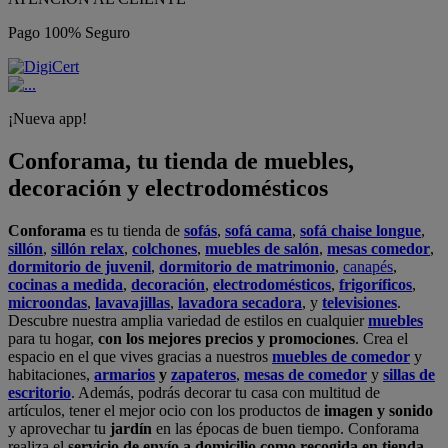
Pago 100% Seguro
¡Nueva app!
Conforama, tu tienda de muebles,
decoración y electrodomésticos
Conforama
es tu tienda de
sofás
,
sofá cama
,
sofá chaise longue
,
sillón
,
sillón relax
,
colchones
,
muebles de salón
,
mesas comedor
,
dormitorio de juvenil
,
dormitorio de matrimonio
,
canapés
,
cocinas a medida
,
decoración
,
electrodomésticos
,
frigoríficos
,
microondas
,
lavavajillas
,
lavadora secadora
, y
televisiones
.
Descubre nuestra amplia variedad de estilos en cualquier
muebles
para tu hogar,
con los mejores precios y promociones
. Crea el
espacio en el que vives gracias a nuestros
muebles de comedor
y
habitaciones,
armarios
y
zapateros
,
mesas de comedor
y
sillas de
escritorio
. Además, podrás decorar tu casa con multitud de
artículos, tener el mejor ocio con los productos de
imagen y sonido
y aprovechar tu
jardín
en las épocas de buen tiempo. Conforama
realiza el
servicio de envío a domicilio como recogida en tienda.