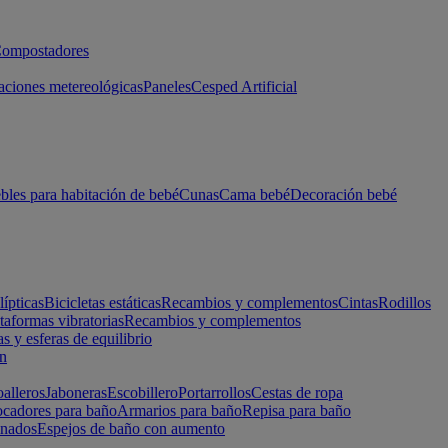
ompostadores
aciones metereológicas
Paneles
Cesped Artificial
les para habitación de bebé
Cunas
Cama bebé
Decoración bebé
lípticas
Bicicletas estáticas
Recambios y complementos
Cintas
Rodillos
taformas vibratorias
Recambios y complementos
s y esferas de equilibrio
ón
alleros
Jaboneras
Escobillero
Portarrollos
Cestas de ropa
cadores para baño
Armarios para baño
Repisa para baño
inados
Espejos de baño con aumento