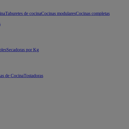
ina
Taburetes de cocina
Cocinas modulares
Cocinas completas
s
bles
Secadoras por Kg
as de Cocina
Tostadoras