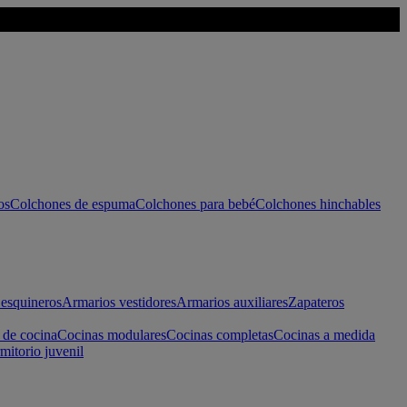
os
Colchones de espuma
Colchones para bebé
Colchones hinchables
esquineros
Armarios vestidores
Armarios auxiliares
Zapateros
 de cocina
Cocinas modulares
Cocinas completas
Cocinas a medida
mitorio juvenil