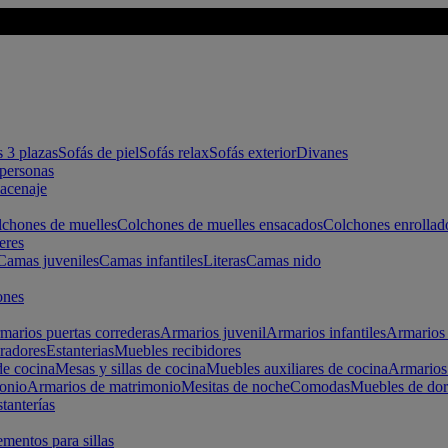
s 3 plazas
Sofás de piel
Sofás relax
Sofás exterior
Divanes
apersonas
macenaje
chones de muelles
Colchones de muelles ensacados
Colchones enrollad
eres
Camas juveniles
Camas infantiles
Literas
Camas nido
ones
marios puertas correderas
Armarios juvenil
Armarios infantiles
Armarios 
radores
Estanterias
Muebles recibidores
e cocina
Mesas y sillas de cocina
Muebles auxiliares de cocina
Armarios
onio
Armarios de matrimonio
Mesitas de noche
Comodas
Muebles de dor
tanterías
entos para sillas