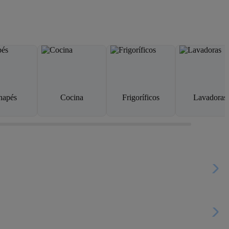
napés
Cocina
Frigoríficos
Lavadoras