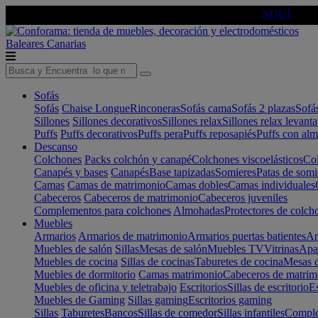
🔵Cambia tu electro con
-10% EXTRA
de descuento ☑️
AQUÍ
Baleares
Canarias
Sofás
Sofás
Chaise Longue
Rinconeras
Sofás cama
Sofás 2 plazas
Sofá
Sillones
Sillones decorativos
Sillones relax
Sillones relax levant
Puffs
Puffs decorativos
Puffs pera
Puffs reposapiés
Puffs con al
Descanso
Colchones
Packs colchón y canapé
Colchones viscoelásticos
Col
Canapés y bases
Canapés
Base tapizadas
Somieres
Patas de somi
Camas
Camas de matrimonio
Camas dobles
Camas individuales
Cabeceros
Cabeceros de matrimonio
Cabeceros juveniles
Complementos para colchones
Almohadas
Protectores de colch
Muebles
Armarios
Armarios de matrimonio
Armarios puertas batientes
Ar
Muebles de salón
Sillas
Mesas de salón
Muebles TV
Vitrinas
Apa
Muebles de cocina
Sillas de cocinas
Taburetes de cocina
Mesas d
Muebles de dormitorio
Camas matrimonio
Cabeceros de matrim
Muebles de oficina y teletrabajo
Escritorios
Sillas de escritorio
Es
Muebles de Gaming
Sillas gaming
Escritorios gaming
Sillas
Taburetes
Bancos
Sillas de comedor
Sillas infantiles
Complem