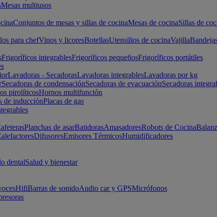
s
Mesas multiusos
cina
Conjuntos de mesas y sillas de cocina
Mesas de cocina
Sillas de coc
los para chef
Vinos y licores
Botellas
Utensilios de cocina
Vajilla
Bandeja
s
Frigoríficos integrables
Frigoríficos pequeños
Frigoríficos portátiles
es
ior
Lavadoras - Secadoras
Lavadoras integrables
Lavadoras por kg
r
Secadoras de condensación
Secadoras de evacuación
Secadoras integra
s pirolíticos
Hornos multifunción
s de inducción
Placas de gas
ntegrables
afeteras
Planchas de asar
Batidoras
Amasadores
Robots de Cocina
Balanz
alefactores
Difusores
Emisores Térmicos
Humidificadores
o dental
Salud y bienestar
voces
Hifi
Barras de sonido
Audio car y GPS
Micrófonos
presoras