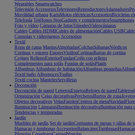
Wearables
Smartwatches
Televisión
Accesorios
Televisores
Reproductores
Adaptadores
Pr
Movilidad urbana
Karts
Motos eléctricas
Accesorios
Bicicletas el
Telefonía
Teléfonos fijos
Gadgets y complementos
Smartphones
Foto y vídeo
Cámaras de fotos
Trípodes
Videocámaras
Cables
Cables HDMI
Cables de alimentación
Cables USB
Cable
Consolas y videojuegos
Accesorios
Textil
Ropa de cama
Mantas
Almohadas
Colchas
Sábanas
Nórdicos
Cortinas y estores
Estores
Visillos
Cortinas
Barras de cortina
Cojines
Relleno
Exterior
Fundas
Cojín con relleno
Complementos para sofás
Fundas de sofás
Plaids
Alfombras
Alfombras de habitación
Alfombras pequeñas
Alfomb
Textil baño
Albornoces
Toallas
Textil cocina
Manteles
Servilletas
Decoración
Decoración de pared
Letreros
Espejos
Relojes de pared
Tableros
Organización
Cajas decorativas
Percheros
Burros de ropa
Joyero
Objetos decorativos
Velas
Faroles
Centros de mesa
Navidad
Flore
Iluminación
Lámparas
Iluminación decorativa
Iluminación para 
Tendencias y temporadas
Jardín
Muebles de jardín
Set de jardín
Conjuntos de mesas y sillas de j
Hamacas y tumbonas
Accesorios
Balancines
Tumbonas
Hamaca
Pérgolas
Cenadores
Carpas
Pérgolas