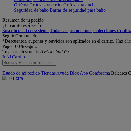
Grifería
Grifos para cocina
Grifos para ducha
Seguridad de baño
Barras de seguridad para baño
Resumen de tu pedido
¡Tu carrito está vacío!
Suscríbete a la newsletter
Todas las promociones
Colecciones Confo
Seguir Comprando
*Descuentos, cupones y servicios son aplicados en el carrito. Haz cli
Pago 100% seguro
Total con descuento
(IVA incluido*)
Ir Al Carrito
Estado de mi pedido
Tiendas
Ayuda
Blog
App Conforama
Baleares
C