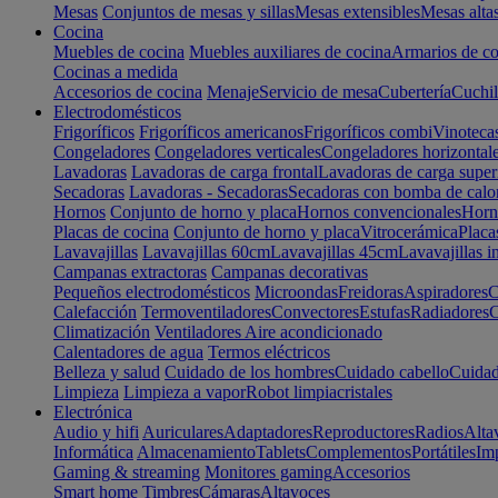
Mesas
Conjuntos de mesas y sillas
Mesas extensibles
Mesas alta
Cocina
Muebles de cocina
Muebles auxiliares de cocina
Armarios de co
Cocinas a medida
Accesorios de cocina
Menaje
Servicio de mesa
Cubertería
Cuchil
Electrodomésticos
Frigoríficos
Frigoríficos americanos
Frigoríficos combi
Vinoteca
Congeladores
Congeladores verticales
Congeladores horizontal
Lavadoras
Lavadoras de carga frontal
Lavadoras de carga super
Secadoras
Lavadoras - Secadoras
Secadoras con bomba de calo
Hornos
Conjunto de horno y placa
Hornos convencionales
Horno
Placas de cocina
Conjunto de horno y placa
Vitrocerámica
Placa
Lavavajillas
Lavavajillas 60cm
Lavavajillas 45cm
Lavavajillas i
Campanas extractoras
Campanas decorativas
Pequeños electrodomésticos
Microondas
Freidoras
Aspiradores
C
Calefacción
Termoventiladores
Convectores
Estufas
Radiadores
C
Climatización
Ventiladores
Aire acondicionado
Calentadores de agua
Termos eléctricos
Belleza y salud
Cuidado de los hombres
Cuidado cabello
Cuidad
Limpieza
Limpieza a vapor
Robot limpiacristales
Electrónica
Audio y hifi
Auriculares
Adaptadores
Reproductores
Radios
Alta
Informática
Almacenamiento
Tablets
Complementos
Portátiles
Im
Gaming & streaming
Monitores gaming
Accesorios
Smart home
Timbres
Cámaras
Altavoces