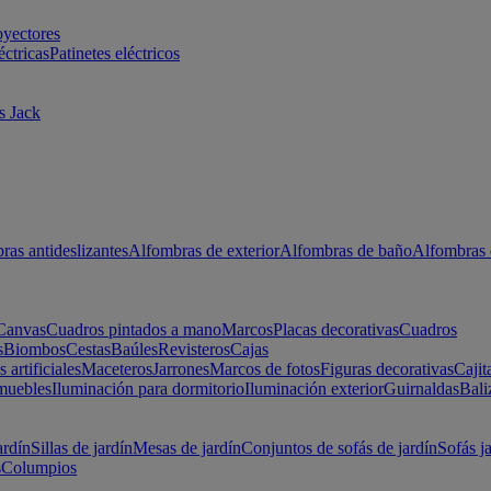
oyectores
éctricas
Patinetes eléctricos
s Jack
ras antideslizantes
Alfombras de exterior
Alfombras de baño
Alfombras 
Canvas
Cuadros pintados a mano
Marcos
Placas decorativas
Cuadros
s
Biombos
Cestas
Baúles
Revisteros
Cajas
s artificiales
Maceteros
Jarrones
Marcos de fotos
Figuras decorativas
Cajit
muebles
Iluminación para dormitorio
Iluminación exterior
Guirnaldas
Bali
ardín
Sillas de jardín
Mesas de jardín
Conjuntos de sofás de jardín
Sofás j
s
Columpios