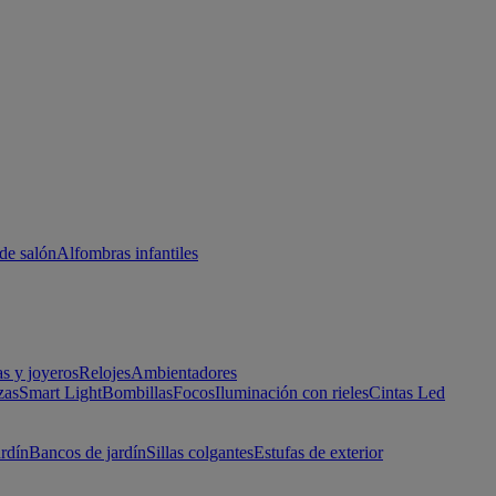
de salón
Alfombras infantiles
as y joyeros
Relojes
Ambientadores
zas
Smart Light
Bombillas
Focos
Iluminación con rieles
Cintas Led
ardín
Bancos de jardín
Sillas colgantes
Estufas de exterior