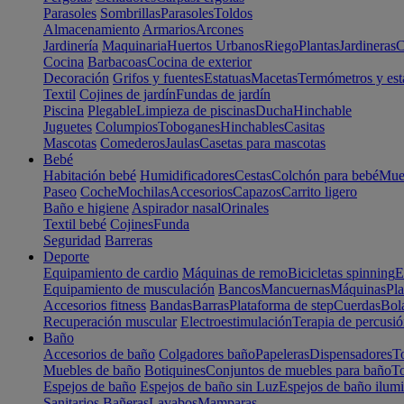
Parasoles
Sombrillas
Parasoles
Toldos
Almacenamiento
Armarios
Arcones
Jardinería
Maquinaria
Huertos Urbanos
Riego
Plantas
Jardineras
C
Cocina
Barbacoas
Cocina de exterior
Decoración
Grifos y fuentes
Estatuas
Macetas
Termómetros y est
Textil
Cojines de jardín
Fundas de jardín
Piscina
Plegable
Limpieza de piscinas
Ducha
Hinchable
Juguetes
Columpios
Toboganes
Hinchables
Casitas
Mascotas
Comederos
Jaulas
Casetas para mascotas
Bebé
Habitación bebé
Humidificadores
Cestas
Colchón para bebé
Mueb
Paseo
Coche
Mochilas
Accesorios
Capazos
Carrito ligero
Baño e higiene
Aspirador nasal
Orinales
Textil bebé
Cojines
Funda
Seguridad
Barreras
Deporte
Equipamiento de cardio
Máquinas de remo
Bicicletas spinning
E
Equipamiento de musculación
Bancos
Mancuernas
Máquinas
Pla
Accesorios fitness
Bandas
Barras
Plataforma de step
Cuerdas
Bola
Recuperación muscular
Electroestimulación
Terapia de percusi
Baño
Accesorios de baño
Colgadores baño
Papeleras
Dispensadores
To
Muebles de baño
Botiquines
Conjuntos de muebles para baño
To
Espejos de baño
Espejos de baño sin Luz
Espejos de baño ilum
Sanitarios
Bañeras
Lavabos
Mamparas