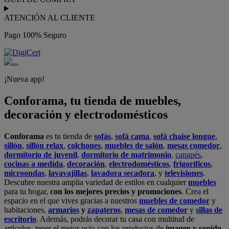
ATENCIÓN AL CLIENTE
Pago 100% Seguro
¡Nueva app!
Conforama, tu tienda de muebles,
decoración y electrodomésticos
Conforama
es tu tienda de
sofás
,
sofá cama
,
sofá chaise longue
,
sillón
,
sillón relax
,
colchones
,
muebles de salón
,
mesas comedor
,
dormitorio de juvenil
,
dormitorio de matrimonio
,
canapés
,
cocinas a medida
,
decoración
,
electrodomésticos
,
frigoríficos
,
microondas
,
lavavajillas
,
lavadora secadora
, y
televisiones
.
Descubre nuestra amplia variedad de estilos en cualquier
muebles
para tu hogar,
con los mejores precios y promociones
. Crea el
espacio en el que vives gracias a nuestros
muebles de comedor
y
habitaciones,
armarios
y
zapateros
,
mesas de comedor
y
sillas de
escritorio
. Además, podrás decorar tu casa con multitud de
artículos, tener el mejor ocio con los productos de
imagen y sonido