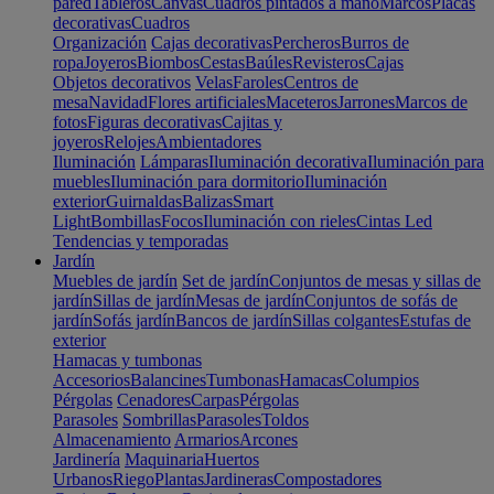
pared
Tableros
Canvas
Cuadros pintados a mano
Marcos
Placas
decorativas
Cuadros
Organización
Cajas decorativas
Percheros
Burros de
ropa
Joyeros
Biombos
Cestas
Baúles
Revisteros
Cajas
Objetos decorativos
Velas
Faroles
Centros de
mesa
Navidad
Flores artificiales
Maceteros
Jarrones
Marcos de
fotos
Figuras decorativas
Cajitas y
joyeros
Relojes
Ambientadores
Iluminación
Lámparas
Iluminación decorativa
Iluminación para
muebles
Iluminación para dormitorio
Iluminación
exterior
Guirnaldas
Balizas
Smart
Light
Bombillas
Focos
Iluminación con rieles
Cintas Led
Tendencias y temporadas
Jardín
Muebles de jardín
Set de jardín
Conjuntos de mesas y sillas de
jardín
Sillas de jardín
Mesas de jardín
Conjuntos de sofás de
jardín
Sofás jardín
Bancos de jardín
Sillas colgantes
Estufas de
exterior
Hamacas y tumbonas
Accesorios
Balancines
Tumbonas
Hamacas
Columpios
Pérgolas
Cenadores
Carpas
Pérgolas
Parasoles
Sombrillas
Parasoles
Toldos
Almacenamiento
Armarios
Arcones
Jardinería
Maquinaria
Huertos
Urbanos
Riego
Plantas
Jardineras
Compostadores