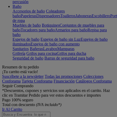
percusión
Baño
Accesorios de baño
Colgadores
baño
Papeleras
Dispensadores
Toalleros
Jaboneras
Escobillero
Port
de ropa
Muebles de baño
Botiquines
Conjuntos de muebles para
baño
Tocadores para baño
Armarios para baño
Repisa para
baño
Espejos de baño
Espejos de baño sin Luz
Espejos de baño
iluminados
Espejos de baño con aumento
Sanitarios
Bañeras
Lavabos
Mamparas
Grifería
Grifos para cocina
Grifos para ducha
Seguridad de baño
Barras de seguridad para baño
Resumen de tu pedido
¡Tu carrito está vacío!
Suscríbete a la newsletter
Todas las promociones
Colecciones
Conforama
Tarjeta Conforama
Financiación
Catálogos Conforama
Seguir Comprando
*Descuentos, cupones y servicios son aplicados en el carrito. Haz
clic en Tramitar Pedido para ver estos descuentos e importes
Pago 100% seguro
Total con descuento
(IVA incluido*)
Ir Al Carrito