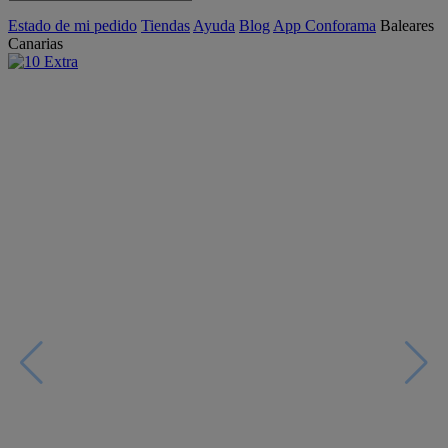
Estado de mi pedido
Tiendas
Ayuda
Blog
App Conforama
Baleares
Canarias