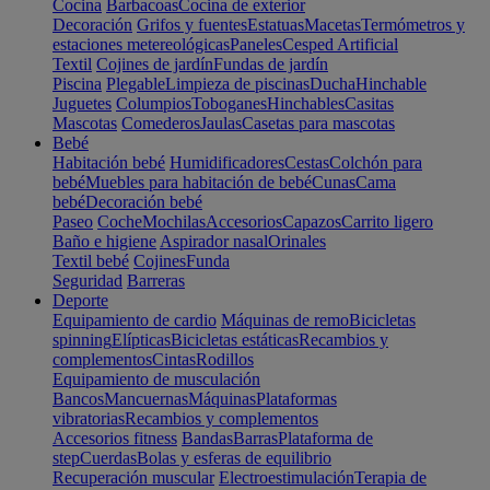
Cocina
Barbacoas
Cocina de exterior
Decoración
Grifos y fuentes
Estatuas
Macetas
Termómetros y
estaciones metereológicas
Paneles
Cesped Artificial
Textil
Cojines de jardín
Fundas de jardín
Piscina
Plegable
Limpieza de piscinas
Ducha
Hinchable
Juguetes
Columpios
Toboganes
Hinchables
Casitas
Mascotas
Comederos
Jaulas
Casetas para mascotas
Bebé
Habitación bebé
Humidificadores
Cestas
Colchón para
bebé
Muebles para habitación de bebé
Cunas
Cama
bebé
Decoración bebé
Paseo
Coche
Mochilas
Accesorios
Capazos
Carrito ligero
Baño e higiene
Aspirador nasal
Orinales
Textil bebé
Cojines
Funda
Seguridad
Barreras
Deporte
Equipamiento de cardio
Máquinas de remo
Bicicletas
spinning
Elípticas
Bicicletas estáticas
Recambios y
complementos
Cintas
Rodillos
Equipamiento de musculación
Bancos
Mancuernas
Máquinas
Plataformas
vibratorias
Recambios y complementos
Accesorios fitness
Bandas
Barras
Plataforma de
step
Cuerdas
Bolas y esferas de equilibrio
Recuperación muscular
Electroestimulación
Terapia de