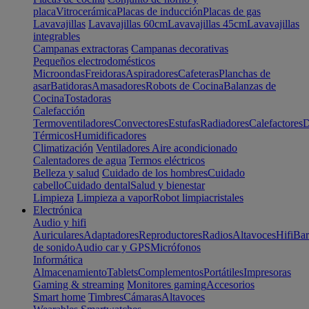
placa
Vitrocerámica
Placas de inducción
Placas de gas
Lavavajillas
Lavavajillas 60cm
Lavavajillas 45cm
Lavavajillas
integrables
Campanas extractoras
Campanas decorativas
Pequeños electrodomésticos
Microondas
Freidoras
Aspiradores
Cafeteras
Planchas de
asar
Batidoras
Amasadores
Robots de Cocina
Balanzas de
Cocina
Tostadoras
Calefacción
Termoventiladores
Convectores
Estufas
Radiadores
Calefactores
D
Térmicos
Humidificadores
Climatización
Ventiladores
Aire acondicionado
Calentadores de agua
Termos eléctricos
Belleza y salud
Cuidado de los hombres
Cuidado
cabello
Cuidado dental
Salud y bienestar
Limpieza
Limpieza a vapor
Robot limpiacristales
Electrónica
Audio y hifi
Auriculares
Adaptadores
Reproductores
Radios
Altavoces
Hifi
Bar
de sonido
Audio car y GPS
Micrófonos
Informática
Almacenamiento
Tablets
Complementos
Portátiles
Impresoras
Gaming & streaming
Monitores gaming
Accesorios
Smart home
Timbres
Cámaras
Altavoces