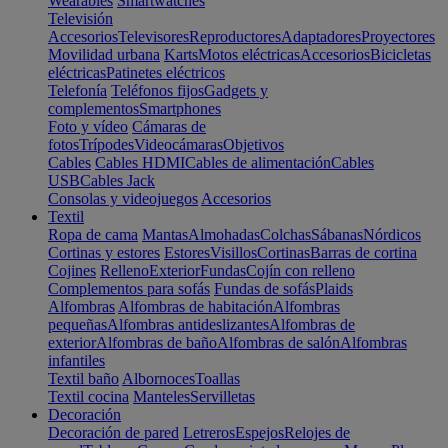
Wearables
Smartwatches
Televisión
Accesorios
Televisores
Reproductores
Adaptadores
Proyectores
Movilidad urbana
Karts
Motos eléctricas
Accesorios
Bicicletas
eléctricas
Patinetes eléctricos
Telefonía
Teléfonos fijos
Gadgets y
complementos
Smartphones
Foto y vídeo
Cámaras de
fotos
Trípodes
Videocámaras
Objetivos
Cables
Cables HDMI
Cables de alimentación
Cables
USB
Cables Jack
Consolas y videojuegos
Accesorios
Textil
Ropa de cama
Mantas
Almohadas
Colchas
Sábanas
Nórdicos
Cortinas y estores
Estores
Visillos
Cortinas
Barras de cortina
Cojines
Relleno
Exterior
Fundas
Cojín con relleno
Complementos para sofás
Fundas de sofás
Plaids
Alfombras
Alfombras de habitación
Alfombras
pequeñas
Alfombras antideslizantes
Alfombras de
exterior
Alfombras de baño
Alfombras de salón
Alfombras
infantiles
Textil baño
Albornoces
Toallas
Textil cocina
Manteles
Servilletas
Decoración
Decoración de pared
Letreros
Espejos
Relojes de