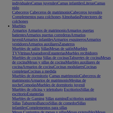
individuales
Camas juveniles
Camas infantiles
Literas
Camas
nido
Cabeceros
Cabeceros de matrimonio
Cabeceros juveniles
Complementos para colchones
Almohadas
Protectores de
colchones
Muebles
Armarios
Armarios de matrimonio
Armarios puertas
batientes
Armarios puertas correderas
Armarios
juvenil
Armarios infantiles
Armarios esquineros
Armarios
vestidores
Armarios auxiliares
Zapateros
Muebles de salón
Sillas
Mesas de salón
Muebles
TV
Vitrinas
Aparadores
Estanterias
Muebles recibidores
Muebles de cocina
Sillas de cocinas
Taburetes de cocina
Mesas
de cocina
Mesas y sillas de cocina
Muebles auxiliares de
cocina
Armarios de cocina
Cocinas modulares
Cocinas
completas
Cocinas a medida
Muebles de dormitorio
Camas matrimonio
Cabeceros de
matrimonio
Armarios de matrimonio
Mesitas de
noche
Comodas
Muebles de dormitorio juvenil
Muebles de oficina y teletrabajo
Escritorios
Sillas de
escritorio
Estanterías
Muebles de Gaming
Sillas gaming
Escritorios gaming
Sillas
Taburetes
Bancos
Sillas de comedor
Sillas
infantiles
Complementos para sillas
Mesas
Conjuntos de mesas y sillas
Mesas extensibles
Mesas