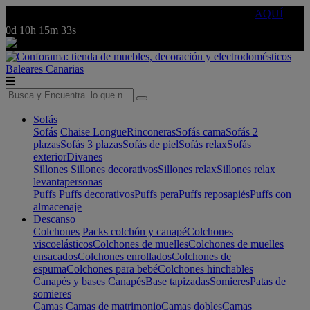
🔵Cambia tu electro con
-10% EXTRA
de descuento ☑️
AQUÍ
0d
10h
15m
33s
Baleares
Canarias
Sofás
Sofás
Chaise Longue
Rinconeras
Sofás cama
Sofás 2
plazas
Sofás 3 plazas
Sofás de piel
Sofás relax
Sofás
exterior
Divanes
Sillones
Sillones decorativos
Sillones relax
Sillones relax
levantapersonas
Puffs
Puffs decorativos
Puffs pera
Puffs reposapiés
Puffs con
almacenaje
Descanso
Colchones
Packs colchón y canapé
Colchones
viscoelásticos
Colchones de muelles
Colchones de muelles
ensacados
Colchones enrollados
Colchones de
espuma
Colchones para bebé
Colchones hinchables
Canapés y bases
Canapés
Base tapizadas
Somieres
Patas de
somieres
Camas
Camas de matrimonio
Camas dobles
Camas