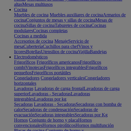
altas
Mesas multiusos
Cocina
Muebles de cocina
Muebles auxiliares de cocina
Armarios de
cocina
Conjuntos de mesas y sillas de cocina
Mesas de
cocina
Sillas de cocina
Taburetes de cocina
Cocinas
modulares
Cocinas completas
Cocinas a medida
Accesorios de cocina
Menaje
Servicio de
mesa
Cubertería
Cuchillos para chef
Vinos y
licores
Botellas
Utensilios de cocina
Vajilla
Bandejas
Electrodomésticos
Frigoríficos
Frigoríficos americanos
Frigoríficos
combi
Vinotecas
Frigoríficos integrables
Frigoríficos
pequeños
Frigoríficos portátiles
Congeladores
Congeladores verticales
Congeladores
horizontales
Lavadoras
Lavadoras de carga frontal
Lavadoras de carga
superior
Lavadoras - Secadoras
Lavadoras
integrables
Lavadoras por kg
Secadoras
Lavadoras - Secadoras
Secadoras con bomba de
calor
Secadoras de condensación
Secadoras de
evacuación
Secadoras integrables
Secadoras por Kg
Hornos
Conjunto de horno y placa
Hornos
convencionales
Hornos pirolíticos
Hornos multifunción
Placas de cocina
Conjunto de horno y