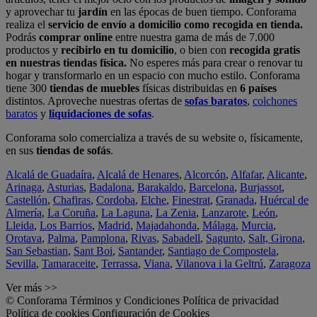
y aprovechar tu
jardín
en las épocas de buen tiempo. Conforama
realiza el
servicio de envío a domicilio como recogida en tienda.
Podrás
comprar online
entre nuestra gama de más de 7.000
productos y
recibirlo en tu domicilio
, o bien con
recogida gratis
en nuestras tiendas física.
No esperes más para crear o renovar tu
hogar y transformarlo en un espacio con mucho estilo. Conforama
tiene 300
tiendas de muebles
físicas distribuidas en
6 países
distintos. Aproveche nuestras ofertas de
sofas baratos
,
colchones
baratos
y
liquidaciones de sofas
.
Conforama solo comercializa a través de su website o, físicamente,
en sus
tiendas de sofás
.
Alcalá de Guadaíra
,
Alcalá de Henares
,
Alcorcón
,
Alfafar
,
Alicante
,
Arinaga
,
Asturias
,
Badalona
,
Barakaldo
,
Barcelona
,
Burjassot
,
Castellón
,
Chafiras
,
Cordoba
,
Elche
,
Finestrat
,
Granada
,
Huércal de
Almería
,
La Coruña
,
La Laguna
,
La Zenia
,
Lanzarote
,
León
,
Lleida
,
Los Barrios
,
Madrid
,
Majadahonda
,
Málaga
,
Murcia
,
Orotava
,
Palma
,
Pamplona
,
Rivas
,
Sabadell
,
Sagunto
,
Salt, Girona
,
San Sebastian
,
Sant Boi
,
Santander
,
Santiago de Compostela
,
Sevilla
,
Tamaraceite
,
Terrassa
,
Viana
,
Vilanova i la Geltrú
,
Zaragoza
Ver más >>
© Conforama
Términos y Condiciones
Política de privacidad
Política de cookies
Configuración de Cookies