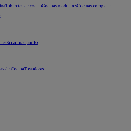
ina
Taburetes de cocina
Cocinas modulares
Cocinas completas
s
bles
Secadoras por Kg
as de Cocina
Tostadoras