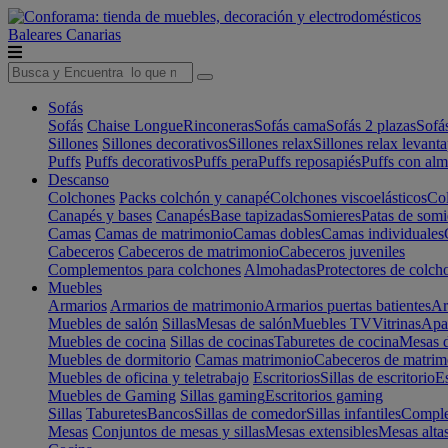
Baleares
Canarias
Sofás
Sofás
Chaise Longue
Rinconeras
Sofás cama
Sofás 2 plazas
Sofá
Sillones
Sillones decorativos
Sillones relax
Sillones relax levant
Puffs
Puffs decorativos
Puffs pera
Puffs reposapiés
Puffs con al
Descanso
Colchones
Packs colchón y canapé
Colchones viscoelásticos
Col
Canapés y bases
Canapés
Base tapizadas
Somieres
Patas de somi
Camas
Camas de matrimonio
Camas dobles
Camas individuales
Cabeceros
Cabeceros de matrimonio
Cabeceros juveniles
Complementos para colchones
Almohadas
Protectores de colch
Muebles
Armarios
Armarios de matrimonio
Armarios puertas batientes
Ar
Muebles de salón
Sillas
Mesas de salón
Muebles TV
Vitrinas
Apa
Muebles de cocina
Sillas de cocinas
Taburetes de cocina
Mesas d
Muebles de dormitorio
Camas matrimonio
Cabeceros de matrim
Muebles de oficina y teletrabajo
Escritorios
Sillas de escritorio
Es
Muebles de Gaming
Sillas gaming
Escritorios gaming
Sillas
Taburetes
Bancos
Sillas de comedor
Sillas infantiles
Complem
Mesas
Conjuntos de mesas y sillas
Mesas extensibles
Mesas alta