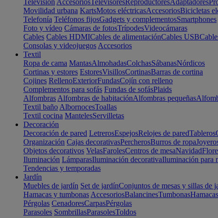
Televisión
Accesorios
Televisores
Reproductores
Adaptadores
Pr
Movilidad urbana
Karts
Motos eléctricas
Accesorios
Bicicletas el
Telefonía
Teléfonos fijos
Gadgets y complementos
Smartphones
Foto y vídeo
Cámaras de fotos
Trípodes
Videocámaras
Cables
Cables HDMI
Cables de alimentación
Cables USB
Cable
Consolas y videojuegos
Accesorios
Textil
Ropa de cama
Mantas
Almohadas
Colchas
Sábanas
Nórdicos
Cortinas y estores
Estores
Visillos
Cortinas
Barras de cortina
Cojines
Relleno
Exterior
Fundas
Cojín con relleno
Complementos para sofás
Fundas de sofás
Plaids
Alfombras
Alfombras de habitación
Alfombras pequeñas
Alfomb
Textil baño
Albornoces
Toallas
Textil cocina
Manteles
Servilletas
Decoración
Decoración de pared
Letreros
Espejos
Relojes de pared
Tableros
Organización
Cajas decorativas
Percheros
Burros de ropa
Joyero
Objetos decorativos
Velas
Faroles
Centros de mesa
Navidad
Flore
Iluminación
Lámparas
Iluminación decorativa
Iluminación para 
Tendencias y temporadas
Jardín
Muebles de jardín
Set de jardín
Conjuntos de mesas y sillas de j
Hamacas y tumbonas
Accesorios
Balancines
Tumbonas
Hamaca
Pérgolas
Cenadores
Carpas
Pérgolas
Parasoles
Sombrillas
Parasoles
Toldos