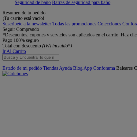
Seguridad de baño
Barras de seguridad para baño
Resumen de tu pedido
¡Tu carrito está vacío!
Suscríbete a la newsletter
Todas las promociones
Colecciones Confo
Seguir Comprando
*Descuentos, cupones y servicios son aplicados en el carrito. Haz cli
Pago 100% seguro
Total con descuento
(IVA incluido*)
Ir Al Carrito
Estado de mi pedido
Tiendas
Ayuda
Blog
App Conforama
Baleares
C