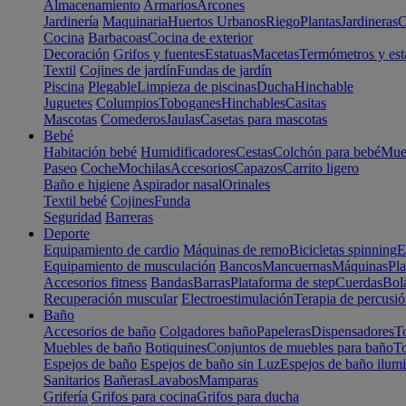
Almacenamiento
Armarios
Arcones
Jardinería
Maquinaria
Huertos Urbanos
Riego
Plantas
Jardineras
C
Cocina
Barbacoas
Cocina de exterior
Decoración
Grifos y fuentes
Estatuas
Macetas
Termómetros y est
Textil
Cojines de jardín
Fundas de jardín
Piscina
Plegable
Limpieza de piscinas
Ducha
Hinchable
Juguetes
Columpios
Toboganes
Hinchables
Casitas
Mascotas
Comederos
Jaulas
Casetas para mascotas
Bebé
Habitación bebé
Humidificadores
Cestas
Colchón para bebé
Mueb
Paseo
Coche
Mochilas
Accesorios
Capazos
Carrito ligero
Baño e higiene
Aspirador nasal
Orinales
Textil bebé
Cojines
Funda
Seguridad
Barreras
Deporte
Equipamiento de cardio
Máquinas de remo
Bicicletas spinning
E
Equipamiento de musculación
Bancos
Mancuernas
Máquinas
Pla
Accesorios fitness
Bandas
Barras
Plataforma de step
Cuerdas
Bola
Recuperación muscular
Electroestimulación
Terapia de percusi
Baño
Accesorios de baño
Colgadores baño
Papeleras
Dispensadores
To
Muebles de baño
Botiquines
Conjuntos de muebles para baño
To
Espejos de baño
Espejos de baño sin Luz
Espejos de baño ilum
Sanitarios
Bañeras
Lavabos
Mamparas
Grifería
Grifos para cocina
Grifos para ducha