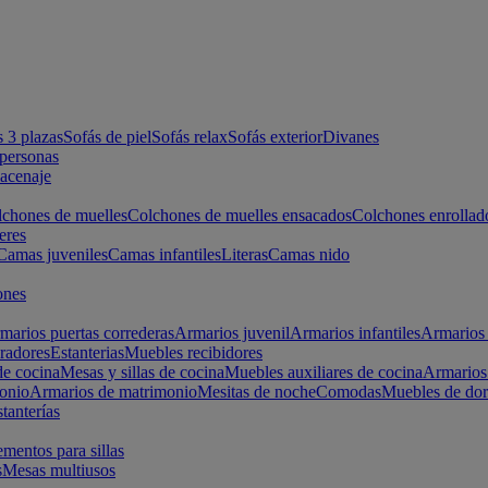
s 3 plazas
Sofás de piel
Sofás relax
Sofás exterior
Divanes
apersonas
macenaje
chones de muelles
Colchones de muelles ensacados
Colchones enrollad
eres
Camas juveniles
Camas infantiles
Literas
Camas nido
ones
marios puertas correderas
Armarios juvenil
Armarios infantiles
Armarios 
radores
Estanterias
Muebles recibidores
e cocina
Mesas y sillas de cocina
Muebles auxiliares de cocina
Armarios
onio
Armarios de matrimonio
Mesitas de noche
Comodas
Muebles de dor
tanterías
entos para sillas
s
Mesas multiusos