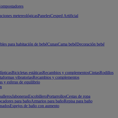
ompostadores
aciones metereológicas
Paneles
Cesped Artificial
les para habitación de bebé
Cunas
Cama bebé
Decoración bebé
lípticas
Bicicletas estáticas
Recambios y complementos
Cintas
Rodillos
taformas vibratorias
Recambios y complementos
s y esferas de equilibrio
ón
alleros
Jaboneras
Escobillero
Portarrollos
Cestas de ropa
cadores para baño
Armarios para baño
Repisa para baño
inados
Espejos de baño con aumento