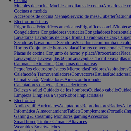
Cocina
Muebles de cocina
Muebles auxiliares de cocina
Armarios de co
Cocinas a medida
Accesorios de cocina
Menaje
Servicio de mesa
Cubertería
Cuchil
Electrodomésticos
Frigoríficos
Frigoríficos americanos
Frigoríficos combi
Vinoteca
Congeladores
Congeladores verticales
Congeladores horizontal
Lavadoras
Lavadoras de carga frontal
Lavadoras de carga super
Secadoras
Lavadoras - Secadoras
Secadoras con bomba de calo
Hornos
Conjunto de horno y placa
Hornos convencionales
Horno
Placas de cocina
Conjunto de horno y placa
Vitrocerámica
Placa
Lavavajillas
Lavavajillas 60cm
Lavavajillas 45cm
Lavavajillas i
Campanas extractoras
Campanas decorativas
Pequeños electrodomésticos
Microondas
Freidoras
Aspiradores
C
Calefacción
Termoventiladores
Convectores
Estufas
Radiadores
C
Climatización
Ventiladores
Aire acondicionado
Calentadores de agua
Termos eléctricos
Belleza y salud
Cuidado de los hombres
Cuidado cabello
Cuidad
Limpieza
Limpieza a vapor
Robot limpiacristales
Electrónica
Audio y hifi
Auriculares
Adaptadores
Reproductores
Radios
Alta
Informática
Almacenamiento
Tablets
Complementos
Portátiles
Im
Gaming & streaming
Monitores gaming
Accesorios
Smart home
Timbres
Cámaras
Altavoces
Wearables
Smartwatches