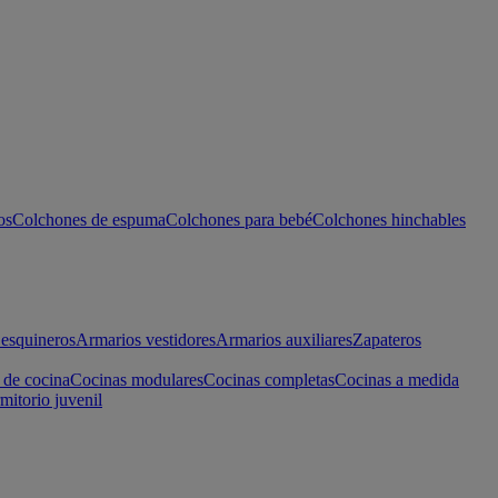
os
Colchones de espuma
Colchones para bebé
Colchones hinchables
esquineros
Armarios vestidores
Armarios auxiliares
Zapateros
 de cocina
Cocinas modulares
Cocinas completas
Cocinas a medida
mitorio juvenil