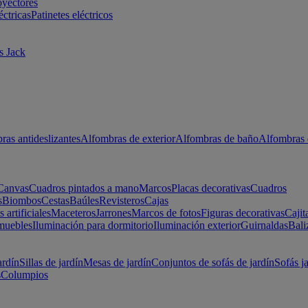
oyectores
éctricas
Patinetes eléctricos
s Jack
ras antideslizantes
Alfombras de exterior
Alfombras de baño
Alfombras 
Canvas
Cuadros pintados a mano
Marcos
Placas decorativas
Cuadros
s
Biombos
Cestas
Baúles
Revisteros
Cajas
s artificiales
Maceteros
Jarrones
Marcos de fotos
Figuras decorativas
Cajit
muebles
Iluminación para dormitorio
Iluminación exterior
Guirnaldas
Bali
ardín
Sillas de jardín
Mesas de jardín
Conjuntos de sofás de jardín
Sofás j
s
Columpios