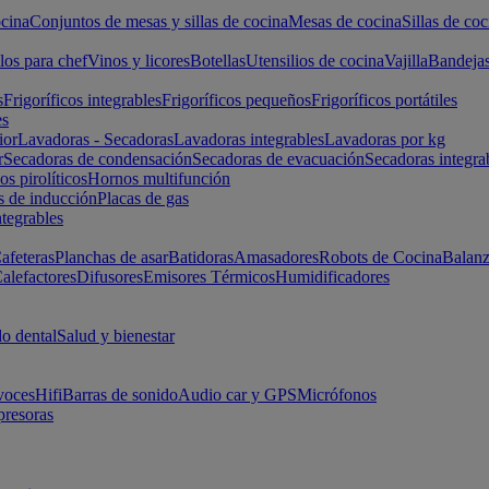
cina
Conjuntos de mesas y sillas de cocina
Mesas de cocina
Sillas de coc
los para chef
Vinos y licores
Botellas
Utensilios de cocina
Vajilla
Bandeja
s
Frigoríficos integrables
Frigoríficos pequeños
Frigoríficos portátiles
es
ior
Lavadoras - Secadoras
Lavadoras integrables
Lavadoras por kg
r
Secadoras de condensación
Secadoras de evacuación
Secadoras integra
s pirolíticos
Hornos multifunción
s de inducción
Placas de gas
ntegrables
afeteras
Planchas de asar
Batidoras
Amasadores
Robots de Cocina
Balanz
alefactores
Difusores
Emisores Térmicos
Humidificadores
o dental
Salud y bienestar
voces
Hifi
Barras de sonido
Audio car y GPS
Micrófonos
presoras