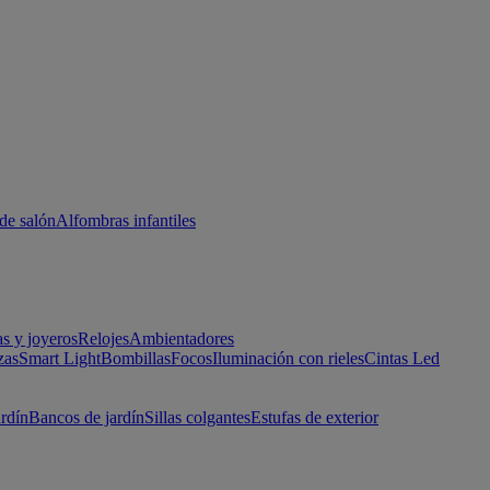
de salón
Alfombras infantiles
as y joyeros
Relojes
Ambientadores
zas
Smart Light
Bombillas
Focos
Iluminación con rieles
Cintas Led
ardín
Bancos de jardín
Sillas colgantes
Estufas de exterior