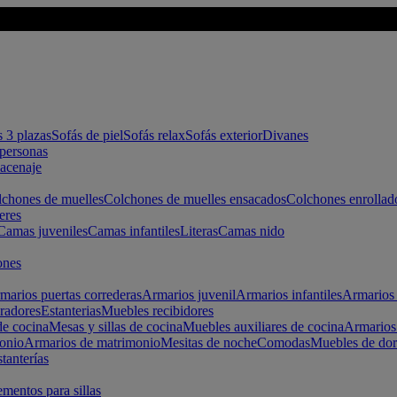
s 3 plazas
Sofás de piel
Sofás relax
Sofás exterior
Divanes
apersonas
macenaje
chones de muelles
Colchones de muelles ensacados
Colchones enrollad
eres
Camas juveniles
Camas infantiles
Literas
Camas nido
ones
marios puertas correderas
Armarios juvenil
Armarios infantiles
Armarios 
radores
Estanterias
Muebles recibidores
e cocina
Mesas y sillas de cocina
Muebles auxiliares de cocina
Armarios
onio
Armarios de matrimonio
Mesitas de noche
Comodas
Muebles de dor
tanterías
entos para sillas