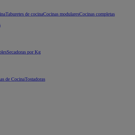
ina
Taburetes de cocina
Cocinas modulares
Cocinas completas
s
bles
Secadoras por Kg
as de Cocina
Tostadoras