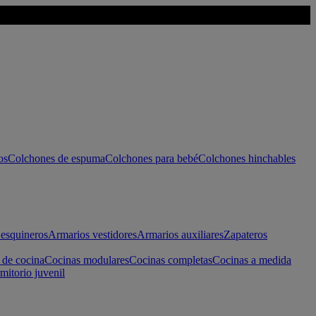
os
Colchones de espuma
Colchones para bebé
Colchones hinchables
esquineros
Armarios vestidores
Armarios auxiliares
Zapateros
 de cocina
Cocinas modulares
Cocinas completas
Cocinas a medida
mitorio juvenil