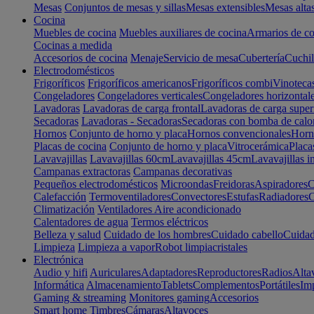
Mesas
Conjuntos de mesas y sillas
Mesas extensibles
Mesas alta
Cocina
Muebles de cocina
Muebles auxiliares de cocina
Armarios de co
Cocinas a medida
Accesorios de cocina
Menaje
Servicio de mesa
Cubertería
Cuchil
Electrodomésticos
Frigoríficos
Frigoríficos americanos
Frigoríficos combi
Vinoteca
Congeladores
Congeladores verticales
Congeladores horizontal
Lavadoras
Lavadoras de carga frontal
Lavadoras de carga super
Secadoras
Lavadoras - Secadoras
Secadoras con bomba de calo
Hornos
Conjunto de horno y placa
Hornos convencionales
Horno
Placas de cocina
Conjunto de horno y placa
Vitrocerámica
Placa
Lavavajillas
Lavavajillas 60cm
Lavavajillas 45cm
Lavavajillas i
Campanas extractoras
Campanas decorativas
Pequeños electrodomésticos
Microondas
Freidoras
Aspiradores
C
Calefacción
Termoventiladores
Convectores
Estufas
Radiadores
C
Climatización
Ventiladores
Aire acondicionado
Calentadores de agua
Termos eléctricos
Belleza y salud
Cuidado de los hombres
Cuidado cabello
Cuidad
Limpieza
Limpieza a vapor
Robot limpiacristales
Electrónica
Audio y hifi
Auriculares
Adaptadores
Reproductores
Radios
Alta
Informática
Almacenamiento
Tablets
Complementos
Portátiles
Im
Gaming & streaming
Monitores gaming
Accesorios
Smart home
Timbres
Cámaras
Altavoces