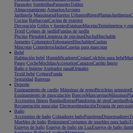
Parasoles
Sombrillas
Parasoles
Toldos
Almacenamiento
Armarios
Arcones
Jardinería
Maquinaria
Huertos Urbanos
Riego
Plantas
Jardineras
C
Cocina
Barbacoas
Cocina de exterior
Decoración
Grifos y fuentes
Estatuas
Macetas
Termómetros y est
Textil
Cojines de jardín
Fundas de jardín
Piscina
Plegable
Limpieza de piscinas
Ducha
Hinchable
Juguetes
Columpios
Toboganes
Hinchables
Casitas
Mascotas
Comederos
Jaulas
Casetas para mascotas
Bebé
Habitación bebé
Humidificadores
Cestas
Colchón para bebé
Mueb
Paseo
Coche
Mochilas
Accesorios
Capazos
Carrito ligero
Baño e higiene
Aspirador nasal
Orinales
Textil bebé
Cojines
Funda
Seguridad
Barreras
Deporte
Equipamiento de cardio
Máquinas de remo
Bicicletas spinning
E
Equipamiento de musculación
Bancos
Mancuernas
Máquinas
Pla
Accesorios fitness
Bandas
Barras
Plataforma de step
Cuerdas
Bola
Recuperación muscular
Electroestimulación
Terapia de percusi
Baño
Accesorios de baño
Colgadores baño
Papeleras
Dispensadores
To
Muebles de baño
Botiquines
Conjuntos de muebles para baño
To
Espejos de baño
Espejos de baño sin Luz
Espejos de baño ilum
Sanitarios
Bañeras
Lavabos
Mamparas