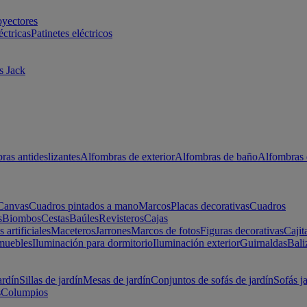
oyectores
éctricas
Patinetes eléctricos
s Jack
ras antideslizantes
Alfombras de exterior
Alfombras de baño
Alfombras 
Canvas
Cuadros pintados a mano
Marcos
Placas decorativas
Cuadros
s
Biombos
Cestas
Baúles
Revisteros
Cajas
s artificiales
Maceteros
Jarrones
Marcos de fotos
Figuras decorativas
Cajit
muebles
Iluminación para dormitorio
Iluminación exterior
Guirnaldas
Bali
ardín
Sillas de jardín
Mesas de jardín
Conjuntos de sofás de jardín
Sofás j
s
Columpios