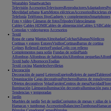
Wearables
Smartwatches
Televisión
Accesorios
Televisores
Reproductores
Adaptadores
Pr
Movilidad urbana
Karts
Motos eléctricas
Accesorios
Bicicletas el
Telefonía
Teléfonos fijos
Gadgets y complementos
Smartphones
Foto y vídeo
Cámaras de fotos
Trípodes
Videocámaras
Cables
Cables HDMI
Cables de alimentación
Cables USB
Cable
Consolas y videojuegos
Accesorios
Textil
Ropa de cama
Mantas
Almohadas
Colchas
Sábanas
Nórdicos
Cortinas y estores
Estores
Visillos
Cortinas
Barras de cortina
Cojines
Relleno
Exterior
Fundas
Cojín con relleno
Complementos para sofás
Fundas de sofás
Plaids
Alfombras
Alfombras de habitación
Alfombras pequeñas
Alfomb
Textil baño
Albornoces
Toallas
Textil cocina
Manteles
Servilletas
Decoración
Decoración de pared
Letreros
Espejos
Relojes de pared
Tableros
Organización
Cajas decorativas
Percheros
Burros de ropa
Joyero
Objetos decorativos
Velas
Faroles
Centros de mesa
Navidad
Flore
Iluminación
Lámparas
Iluminación decorativa
Iluminación para 
Tendencias y temporadas
Jardín
Muebles de jardín
Set de jardín
Conjuntos de mesas y sillas de j
Hamacas y tumbonas
Accesorios
Balancines
Tumbonas
Hamaca
Pérgolas
Cenadores
Carpas
Pérgolas