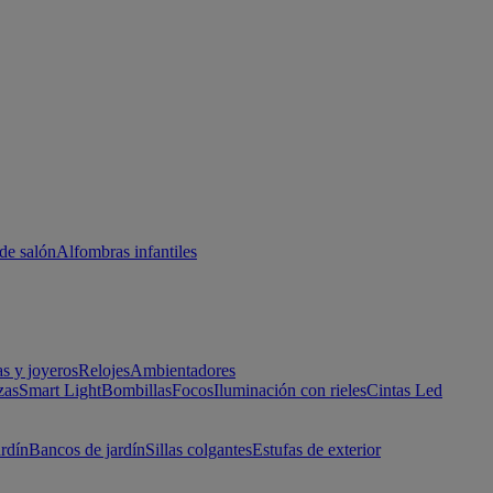
de salón
Alfombras infantiles
as y joyeros
Relojes
Ambientadores
zas
Smart Light
Bombillas
Focos
Iluminación con rieles
Cintas Led
ardín
Bancos de jardín
Sillas colgantes
Estufas de exterior