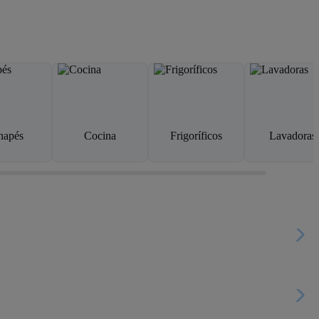
napés
Cocina
Frigoríficos
Lavadoras