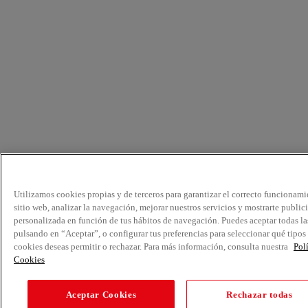
Utilizamos cookies propias y de terceros para garantizar el correcto funcionami
sitio web, analizar la navegación, mejorar nuestros servicios y mostrarte public
personalizada en función de tus hábitos de navegación. Puedes aceptar todas la
pulsando en “Aceptar”, o configurar tus preferencias para seleccionar qué tipos
cookies deseas permitir o rechazar. Para más información, consulta nuestra
Pol
Cookies
Aceptar Cookies
Rechazar todas