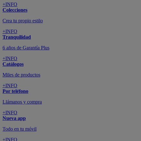
+INFO
Colecciones
Crea tu propio estilo
+INFO
Tranquilidad
6 años de Garantía Plus
+INFO
Catálogos
Miles de productos
+INFO
Por teléfono
Llámanos y compra
+INFO
Nueva app
Todo en tu móvil
+INFO