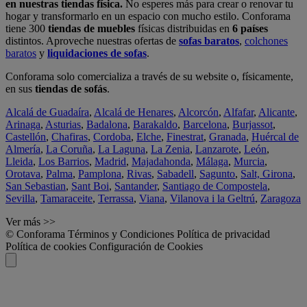
en nuestras tiendas física.
No esperes más para crear o renovar tu
hogar y transformarlo en un espacio con mucho estilo. Conforama
tiene 300
tiendas de muebles
físicas distribuidas en
6 países
distintos. Aproveche nuestras ofertas de
sofas baratos
,
colchones
baratos
y
liquidaciones de sofas
.
Conforama solo comercializa a través de su website o, físicamente,
en sus
tiendas de sofás
.
Alcalá de Guadaíra
,
Alcalá de Henares
,
Alcorcón
,
Alfafar
,
Alicante
,
Arinaga
,
Asturias
,
Badalona
,
Barakaldo
,
Barcelona
,
Burjassot
,
Castellón
,
Chafiras
,
Cordoba
,
Elche
,
Finestrat
,
Granada
,
Huércal de
Almería
,
La Coruña
,
La Laguna
,
La Zenia
,
Lanzarote
,
León
,
Lleida
,
Los Barrios
,
Madrid
,
Majadahonda
,
Málaga
,
Murcia
,
Orotava
,
Palma
,
Pamplona
,
Rivas
,
Sabadell
,
Sagunto
,
Salt, Girona
,
San Sebastian
,
Sant Boi
,
Santander
,
Santiago de Compostela
,
Sevilla
,
Tamaraceite
,
Terrassa
,
Viana
,
Vilanova i la Geltrú
,
Zaragoza
Ver más >>
© Conforama
Términos y Condiciones
Política de privacidad
Política de cookies
Configuración de Cookies