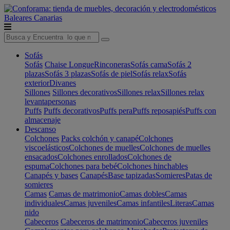
Baleares
Canarias
Sofás
Sofás
Chaise Longue
Rinconeras
Sofás cama
Sofás 2
plazas
Sofás 3 plazas
Sofás de piel
Sofás relax
Sofás
exterior
Divanes
Sillones
Sillones decorativos
Sillones relax
Sillones relax
levantapersonas
Puffs
Puffs decorativos
Puffs pera
Puffs reposapiés
Puffs con
almacenaje
Descanso
Colchones
Packs colchón y canapé
Colchones
viscoelásticos
Colchones de muelles
Colchones de muelles
ensacados
Colchones enrollados
Colchones de
espuma
Colchones para bebé
Colchones hinchables
Canapés y bases
Canapés
Base tapizadas
Somieres
Patas de
somieres
Camas
Camas de matrimonio
Camas dobles
Camas
individuales
Camas juveniles
Camas infantiles
Literas
Camas
nido
Cabeceros
Cabeceros de matrimonio
Cabeceros juveniles