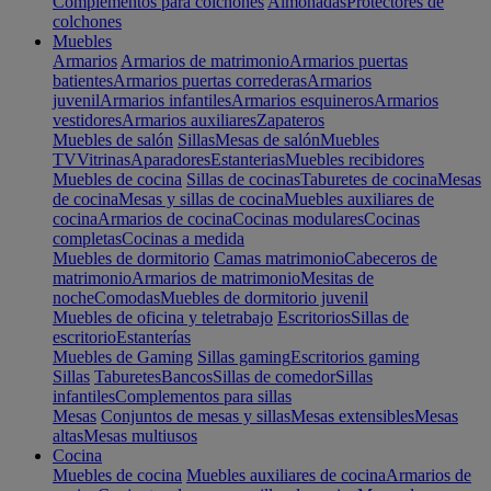
Complementos para colchones
Almohadas
Protectores de
colchones
Muebles
Armarios
Armarios de matrimonio
Armarios puertas
batientes
Armarios puertas correderas
Armarios
juvenil
Armarios infantiles
Armarios esquineros
Armarios
vestidores
Armarios auxiliares
Zapateros
Muebles de salón
Sillas
Mesas de salón
Muebles
TV
Vitrinas
Aparadores
Estanterias
Muebles recibidores
Muebles de cocina
Sillas de cocinas
Taburetes de cocina
Mesas
de cocina
Mesas y sillas de cocina
Muebles auxiliares de
cocina
Armarios de cocina
Cocinas modulares
Cocinas
completas
Cocinas a medida
Muebles de dormitorio
Camas matrimonio
Cabeceros de
matrimonio
Armarios de matrimonio
Mesitas de
noche
Comodas
Muebles de dormitorio juvenil
Muebles de oficina y teletrabajo
Escritorios
Sillas de
escritorio
Estanterías
Muebles de Gaming
Sillas gaming
Escritorios gaming
Sillas
Taburetes
Bancos
Sillas de comedor
Sillas
infantiles
Complementos para sillas
Mesas
Conjuntos de mesas y sillas
Mesas extensibles
Mesas
altas
Mesas multiusos
Cocina
Muebles de cocina
Muebles auxiliares de cocina
Armarios de