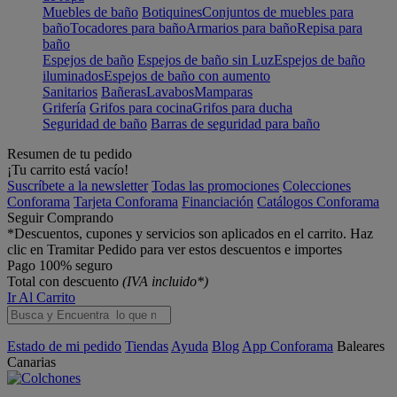
Muebles de baño
Botiquines
Conjuntos de muebles para
baño
Tocadores para baño
Armarios para baño
Repisa para
baño
Espejos de baño
Espejos de baño sin Luz
Espejos de baño
iluminados
Espejos de baño con aumento
Sanitarios
Bañeras
Lavabos
Mamparas
Grifería
Grifos para cocina
Grifos para ducha
Seguridad de baño
Barras de seguridad para baño
Resumen de tu pedido
¡Tu carrito está vacío!
Suscríbete a la newsletter
Todas las promociones
Colecciones
Conforama
Tarjeta Conforama
Financiación
Catálogos Conforama
Seguir Comprando
*Descuentos, cupones y servicios son aplicados en el carrito. Haz
clic en Tramitar Pedido para ver estos descuentos e importes
Pago 100% seguro
Total con descuento
(IVA incluido*)
Ir Al Carrito
Estado de mi pedido
Tiendas
Ayuda
Blog
App Conforama
Baleares
Canarias