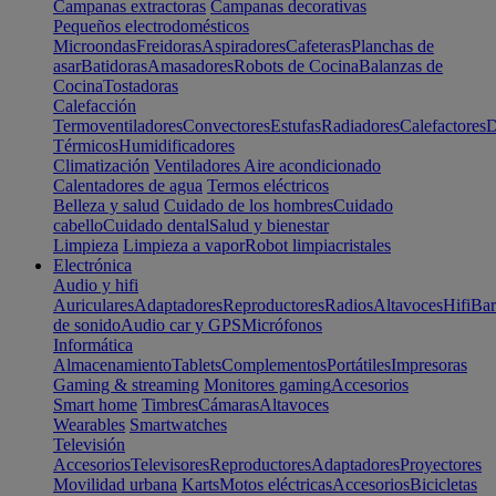
Campanas extractoras
Campanas decorativas
Pequeños electrodomésticos
Microondas
Freidoras
Aspiradores
Cafeteras
Planchas de
asar
Batidoras
Amasadores
Robots de Cocina
Balanzas de
Cocina
Tostadoras
Calefacción
Termoventiladores
Convectores
Estufas
Radiadores
Calefactores
D
Térmicos
Humidificadores
Climatización
Ventiladores
Aire acondicionado
Calentadores de agua
Termos eléctricos
Belleza y salud
Cuidado de los hombres
Cuidado
cabello
Cuidado dental
Salud y bienestar
Limpieza
Limpieza a vapor
Robot limpiacristales
Electrónica
Audio y hifi
Auriculares
Adaptadores
Reproductores
Radios
Altavoces
Hifi
Bar
de sonido
Audio car y GPS
Micrófonos
Informática
Almacenamiento
Tablets
Complementos
Portátiles
Impresoras
Gaming & streaming
Monitores gaming
Accesorios
Smart home
Timbres
Cámaras
Altavoces
Wearables
Smartwatches
Televisión
Accesorios
Televisores
Reproductores
Adaptadores
Proyectores
Movilidad urbana
Karts
Motos eléctricas
Accesorios
Bicicletas