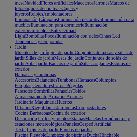
mesa
Navidad
Flores artificiales
Maceteros
Jarrones
Marcos de
fotos
Figuras decorativas
Cajitas y
joyeros
Relojes
Ambientadores
Iluminación
Lámparas
Iluminación decorativa
Iluminación para
muebles
Iluminación para dormitorio
Iluminación
exterior
Guirnaldas
Balizas
Smart
Light
Bombillas
Focos
Iluminación con rieles
Cintas Led
Tendencias y temporadas
Jardín
Muebles de jardín
Set de jardín
Conjuntos de mesas y sillas de
jardín
Sillas de jardín
Mesas de jardín
Conjuntos de sofás de
jardín
Sofás jardín
Bancos de jardín
Sillas colgantes
Estufas de
exterior
Hamacas y tumbonas
Accesorios
Balancines
Tumbonas
Hamacas
Columpios
Pérgolas
Cenadores
Carpas
Pérgolas
Parasoles
Sombrillas
Parasoles
Toldos
Almacenamiento
Armarios
Arcones
Jardinería
Maquinaria
Huertos
Urbanos
Riego
Plantas
Jardineras
Compostadores
Cocina
Barbacoas
Cocina de exterior
Decoración
Grifos y fuentes
Estatuas
Macetas
Termómetros y
estaciones metereológicas
Paneles
Cesped Artificial
Textil
Cojines de jardín
Fundas de jardín
Piscina
Plegable
Limpieza de piscinas
Ducha
Hinchable