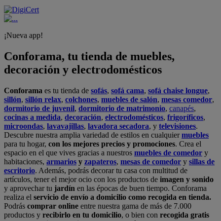
¡Nueva app!
Conforama, tu tienda de muebles,
decoración y electrodomésticos
Conforama
es tu tienda de
sofás
,
sofá cama
,
sofá chaise longue
,
sillón
,
sillón relax
,
colchones
,
muebles de salón
,
mesas comedor
,
dormitorio de juvenil
,
dormitorio de matrimonio
,
canapés
,
cocinas a medida
,
decoración
,
electrodomésticos
,
frigoríficos
,
microondas
,
lavavajillas
,
lavadora secadora
, y
televisiones
.
Descubre nuestra amplia variedad de estilos en cualquier
muebles
para tu hogar,
con los mejores precios y promociones
. Crea el
espacio en el que vives gracias a nuestros
muebles de comedor
y
habitaciones,
armarios
y
zapateros
,
mesas de comedor
y
sillas de
escritorio
. Además, podrás decorar tu casa con multitud de
artículos, tener el mejor ocio con los productos de
imagen y sonido
y aprovechar tu
jardín
en las épocas de buen tiempo. Conforama
realiza el
servicio de envío a domicilio como recogida en tienda.
Podrás
comprar online
entre nuestra gama de más de 7.000
productos y
recibirlo en tu domicilio
, o bien con
recogida gratis