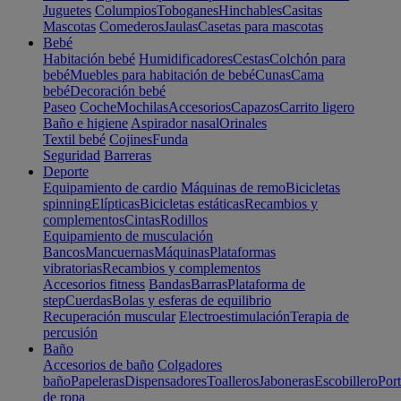
Juguetes
Columpios
Toboganes
Hinchables
Casitas
Mascotas
Comederos
Jaulas
Casetas para mascotas
Bebé
Habitación bebé
Humidificadores
Cestas
Colchón para
bebé
Muebles para habitación de bebé
Cunas
Cama
bebé
Decoración bebé
Paseo
Coche
Mochilas
Accesorios
Capazos
Carrito ligero
Baño e higiene
Aspirador nasal
Orinales
Textil bebé
Cojines
Funda
Seguridad
Barreras
Deporte
Equipamiento de cardio
Máquinas de remo
Bicicletas
spinning
Elípticas
Bicicletas estáticas
Recambios y
complementos
Cintas
Rodillos
Equipamiento de musculación
Bancos
Mancuernas
Máquinas
Plataformas
vibratorias
Recambios y complementos
Accesorios fitness
Bandas
Barras
Plataforma de
step
Cuerdas
Bolas y esferas de equilibrio
Recuperación muscular
Electroestimulación
Terapia de
percusión
Baño
Accesorios de baño
Colgadores
baño
Papeleras
Dispensadores
Toalleros
Jaboneras
Escobillero
Port
de ropa