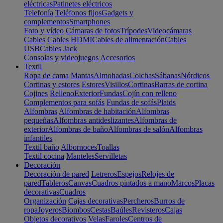
eléctricas
Patinetes eléctricos
Telefonía
Teléfonos fijos
Gadgets y
complementos
Smartphones
Foto y vídeo
Cámaras de fotos
Trípodes
Videocámaras
Cables
Cables HDMI
Cables de alimentación
Cables
USB
Cables Jack
Consolas y videojuegos
Accesorios
Textil
Ropa de cama
Mantas
Almohadas
Colchas
Sábanas
Nórdicos
Cortinas y estores
Estores
Visillos
Cortinas
Barras de cortina
Cojines
Relleno
Exterior
Fundas
Cojín con relleno
Complementos para sofás
Fundas de sofás
Plaids
Alfombras
Alfombras de habitación
Alfombras
pequeñas
Alfombras antideslizantes
Alfombras de
exterior
Alfombras de baño
Alfombras de salón
Alfombras
infantiles
Textil baño
Albornoces
Toallas
Textil cocina
Manteles
Servilletas
Decoración
Decoración de pared
Letreros
Espejos
Relojes de
pared
Tableros
Canvas
Cuadros pintados a mano
Marcos
Placas
decorativas
Cuadros
Organización
Cajas decorativas
Percheros
Burros de
ropa
Joyeros
Biombos
Cestas
Baúles
Revisteros
Cajas
Objetos decorativos
Velas
Faroles
Centros de