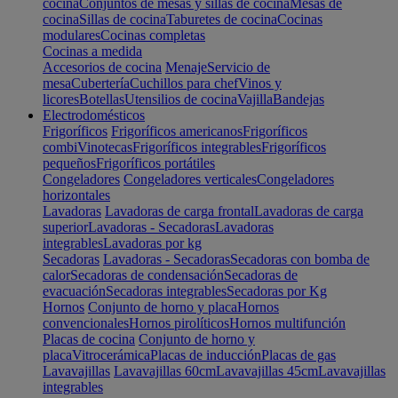
cocina
Conjuntos de mesas y sillas de cocina
Mesas de
cocina
Sillas de cocina
Taburetes de cocina
Cocinas
modulares
Cocinas completas
Cocinas a medida
Accesorios de cocina
Menaje
Servicio de
mesa
Cubertería
Cuchillos para chef
Vinos y
licores
Botellas
Utensilios de cocina
Vajilla
Bandejas
Electrodomésticos
Frigoríficos
Frigoríficos americanos
Frigoríficos
combi
Vinotecas
Frigoríficos integrables
Frigoríficos
pequeños
Frigoríficos portátiles
Congeladores
Congeladores verticales
Congeladores
horizontales
Lavadoras
Lavadoras de carga frontal
Lavadoras de carga
superior
Lavadoras - Secadoras
Lavadoras
integrables
Lavadoras por kg
Secadoras
Lavadoras - Secadoras
Secadoras con bomba de
calor
Secadoras de condensación
Secadoras de
evacuación
Secadoras integrables
Secadoras por Kg
Hornos
Conjunto de horno y placa
Hornos
convencionales
Hornos pirolíticos
Hornos multifunción
Placas de cocina
Conjunto de horno y
placa
Vitrocerámica
Placas de inducción
Placas de gas
Lavavajillas
Lavavajillas 60cm
Lavavajillas 45cm
Lavavajillas
integrables