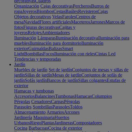
decorativas
Cuadros
Organización
Cajas decorativas
Percheros
Burros de
ropa
Joyeros
Biombos
Cestas
Baúles
Revisteros
Cajas
Objetos decorativos
Velas
Faroles
Centros de
mesa
Navidad
Flores artificiales
Maceteros
Jarrones
Marcos de
fotos
Figuras decorativas
Cajitas y
joyeros
Relojes
Ambientadores
Iluminación
Lámparas
Iluminación decorativa
Iluminación para
muebles
Iluminación para dormitorio
Iluminación
exterior
Guirnaldas
Balizas
Smart
Light
Bombillas
Focos
Iluminación con rieles
Cintas Led
Tendencias y temporadas
Jardín
Muebles de jardín
Set de jardín
Conjuntos de mesas y sillas de
jardín
Sillas de jardín
Mesas de jardín
Conjuntos de sofás de
jardín
Sofás jardín
Bancos de jardín
Sillas colgantes
Estufas de
exterior
Hamacas y tumbonas
Accesorios
Balancines
Tumbonas
Hamacas
Columpios
Pérgolas
Cenadores
Carpas
Pérgolas
Parasoles
Sombrillas
Parasoles
Toldos
Almacenamiento
Armarios
Arcones
Jardinería
Maquinaria
Huertos
Urbanos
Riego
Plantas
Jardineras
Compostadores
Cocina
Barbacoas
Cocina de exterior