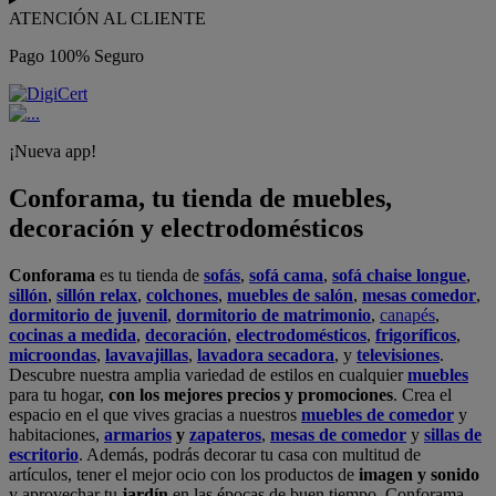
ATENCIÓN AL CLIENTE
Pago 100% Seguro
¡Nueva app!
Conforama, tu tienda de muebles,
decoración y electrodomésticos
Conforama
es tu tienda de
sofás
,
sofá cama
,
sofá chaise longue
,
sillón
,
sillón relax
,
colchones
,
muebles de salón
,
mesas comedor
,
dormitorio de juvenil
,
dormitorio de matrimonio
,
canapés
,
cocinas a medida
,
decoración
,
electrodomésticos
,
frigoríficos
,
microondas
,
lavavajillas
,
lavadora secadora
, y
televisiones
.
Descubre nuestra amplia variedad de estilos en cualquier
muebles
para tu hogar,
con los mejores precios y promociones
. Crea el
espacio en el que vives gracias a nuestros
muebles de comedor
y
habitaciones,
armarios
y
zapateros
,
mesas de comedor
y
sillas de
escritorio
. Además, podrás decorar tu casa con multitud de
artículos, tener el mejor ocio con los productos de
imagen y sonido
y aprovechar tu
jardín
en las épocas de buen tiempo. Conforama