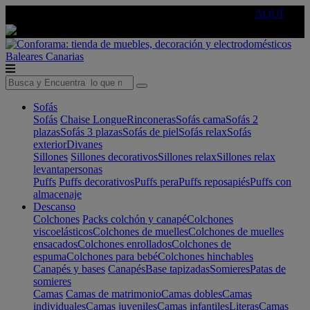
🔵Cambia tu electro con
-10% EXTRA
de descuento ☑️
AQUÍ
Baleares
Canarias
Sofás
Sofás
Chaise Longue
Rinconeras
Sofás cama
Sofás 2
plazas
Sofás 3 plazas
Sofás de piel
Sofás relax
Sofás
exterior
Divanes
Sillones
Sillones decorativos
Sillones relax
Sillones relax
levantapersonas
Puffs
Puffs decorativos
Puffs pera
Puffs reposapiés
Puffs con
almacenaje
Descanso
Colchones
Packs colchón y canapé
Colchones
viscoelásticos
Colchones de muelles
Colchones de muelles
ensacados
Colchones enrollados
Colchones de
espuma
Colchones para bebé
Colchones hinchables
Canapés y bases
Canapés
Base tapizadas
Somieres
Patas de
somieres
Camas
Camas de matrimonio
Camas dobles
Camas
individuales
Camas juveniles
Camas infantiles
Literas
Camas