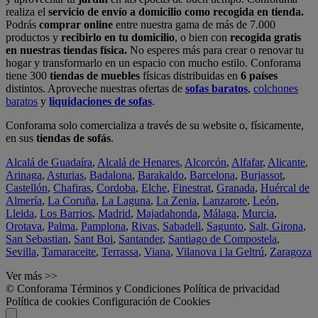
realiza el
servicio de envío a domicilio como recogida en tienda.
Podrás
comprar online
entre nuestra gama de más de 7.000
productos y
recibirlo en tu domicilio
, o bien con
recogida gratis
en nuestras tiendas física.
No esperes más para crear o renovar tu
hogar y transformarlo en un espacio con mucho estilo. Conforama
tiene 300
tiendas de muebles
físicas distribuidas en
6 países
distintos. Aproveche nuestras ofertas de
sofas baratos
,
colchones
baratos
y
liquidaciones de sofas
.
Conforama solo comercializa a través de su website o, físicamente,
en sus
tiendas de sofás
.
Alcalá de Guadaíra
,
Alcalá de Henares
,
Alcorcón
,
Alfafar
,
Alicante
,
Arinaga
,
Asturias
,
Badalona
,
Barakaldo
,
Barcelona
,
Burjassot
,
Castellón
,
Chafiras
,
Cordoba
,
Elche
,
Finestrat
,
Granada
,
Huércal de
Almería
,
La Coruña
,
La Laguna
,
La Zenia
,
Lanzarote
,
León
,
Lleida
,
Los Barrios
,
Madrid
,
Majadahonda
,
Málaga
,
Murcia
,
Orotava
,
Palma
,
Pamplona
,
Rivas
,
Sabadell
,
Sagunto
,
Salt, Girona
,
San Sebastian
,
Sant Boi
,
Santander
,
Santiago de Compostela
,
Sevilla
,
Tamaraceite
,
Terrassa
,
Viana
,
Vilanova i la Geltrú
,
Zaragoza
Ver más >>
© Conforama
Términos y Condiciones
Política de privacidad
Política de cookies
Configuración de Cookies