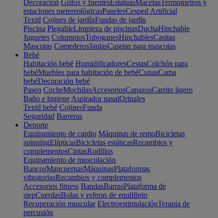
Decoración
Grifos y fuentes
Estatuas
Macetas
Termómetros y
estaciones metereológicas
Paneles
Cesped Artificial
Textil
Cojines de jardín
Fundas de jardín
Piscina
Plegable
Limpieza de piscinas
Ducha
Hinchable
Juguetes
Columpios
Toboganes
Hinchables
Casitas
Mascotas
Comederos
Jaulas
Casetas para mascotas
Bebé
Habitación bebé
Humidificadores
Cestas
Colchón para
bebé
Muebles para habitación de bebé
Cunas
Cama
bebé
Decoración bebé
Paseo
Coche
Mochilas
Accesorios
Capazos
Carrito ligero
Baño e higiene
Aspirador nasal
Orinales
Textil bebé
Cojines
Funda
Seguridad
Barreras
Deporte
Equipamiento de cardio
Máquinas de remo
Bicicletas
spinning
Elípticas
Bicicletas estáticas
Recambios y
complementos
Cintas
Rodillos
Equipamiento de musculación
Bancos
Mancuernas
Máquinas
Plataformas
vibratorias
Recambios y complementos
Accesorios fitness
Bandas
Barras
Plataforma de
step
Cuerdas
Bolas y esferas de equilibrio
Recuperación muscular
Electroestimulación
Terapia de
percusión