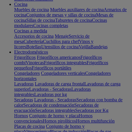
Cocina
Muebles de cocina
Muebles auxiliares de cocina
Armarios de
cocina
Conjuntos de mesas y sillas de cocina
Mesas de
cocina
Sillas de cocina
Taburetes de cocina
Cocinas
modulares
Cocinas completas
Cocinas a medida
Accesorios de cocina
Menaje
Servicio de
mesa
Cubertería
Cuchillos para chef
Vinos y
licores
Botellas
Utensilios de cocina
Vajilla
Bandejas
Electrodomésticos
Frigoríficos
Frigoríficos americanos
Frigoríficos
combi
Vinotecas
Frigoríficos integrables
Frigoríficos
pequeños
Frigoríficos portátiles
Congeladores
Congeladores verticales
Congeladores
horizontales
Lavadoras
Lavadoras de carga frontal
Lavadoras de carga
superior
Lavadoras - Secadoras
Lavadoras
integrables
Lavadoras por kg
Secadoras
Lavadoras - Secadoras
Secadoras con bomba de
calor
Secadoras de condensación
Secadoras de
evacuación
Secadoras integrables
Secadoras por Kg
Hornos
Conjunto de horno y placa
Hornos
convencionales
Hornos pirolíticos
Hornos multifunción
Placas de cocina
Conjunto de horno y
placa
Vitrocerámica
Placas de inducción
Placas de gas