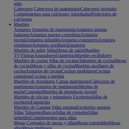
nido
Cabeceros
Cabeceros de matrimonio
Cabeceros juveniles
Complementos para colchones
Almohadas
Protectores de
colchones
Muebles
Armarios
Armarios de matrimonio
Armarios puertas
batientes
Armarios puertas correderas
Armarios
juvenil
Armarios infantiles
Armarios esquineros
Armarios
vestidores
Armarios auxiliares
Zapateros
Muebles de salón
Sillas
Mesas de salón
Muebles
TV
Vitrinas
Aparadores
Estanterias
Muebles recibidores
Muebles de cocina
Sillas de cocinas
Taburetes de cocina
Mesas
de cocina
Mesas y sillas de cocina
Muebles auxiliares de
cocina
Armarios de cocina
Cocinas modulares
Cocinas
completas
Cocinas a medida
Muebles de dormitorio
Camas matrimonio
Cabeceros de
matrimonio
Armarios de matrimonio
Mesitas de
noche
Comodas
Muebles de dormitorio juvenil
Muebles de oficina y teletrabajo
Escritorios
Sillas de
escritorio
Estanterías
Muebles de Gaming
Sillas gaming
Escritorios gaming
Sillas
Taburetes
Bancos
Sillas de comedor
Sillas
infantiles
Complementos para sillas
Mesas
Conjuntos de mesas y sillas
Mesas extensibles
Mesas
altas
Mesas multiusos