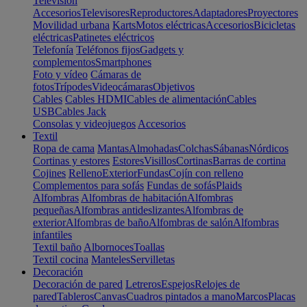
Televisión
Accesorios
Televisores
Reproductores
Adaptadores
Proyectores
Movilidad urbana
Karts
Motos eléctricas
Accesorios
Bicicletas
eléctricas
Patinetes eléctricos
Telefonía
Teléfonos fijos
Gadgets y
complementos
Smartphones
Foto y vídeo
Cámaras de
fotos
Trípodes
Videocámaras
Objetivos
Cables
Cables HDMI
Cables de alimentación
Cables
USB
Cables Jack
Consolas y videojuegos
Accesorios
Textil
Ropa de cama
Mantas
Almohadas
Colchas
Sábanas
Nórdicos
Cortinas y estores
Estores
Visillos
Cortinas
Barras de cortina
Cojines
Relleno
Exterior
Fundas
Cojín con relleno
Complementos para sofás
Fundas de sofás
Plaids
Alfombras
Alfombras de habitación
Alfombras
pequeñas
Alfombras antideslizantes
Alfombras de
exterior
Alfombras de baño
Alfombras de salón
Alfombras
infantiles
Textil baño
Albornoces
Toallas
Textil cocina
Manteles
Servilletas
Decoración
Decoración de pared
Letreros
Espejos
Relojes de
pared
Tableros
Canvas
Cuadros pintados a mano
Marcos
Placas