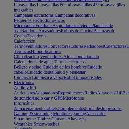
Lavavajillas
Lavavajillas 60cm
Lavavajillas 45cm
Lavavajillas
integrables
Campanas extractoras
Campanas decorativas
Pequeños electrodomésticos
Microondas
Freidoras
Aspiradores
Cafeteras
Planchas de
asar
Batidoras
Amasadores
Robots de Cocina
Balanzas de
Cocina
Tostadoras
Calefacción
Termoventiladores
Convectores
Estufas
Radiadores
Calefactores
D
Térmicos
Humidificadores
Climatización
Ventiladores
Aire acondicionado
Calentadores de agua
Termos eléctricos
Belleza y salud
Cuidado de los hombres
Cuidado
cabello
Cuidado dental
Salud y bienestar
Limpieza
Limpieza a vapor
Robot limpiacristales
Electrónica
Audio y hifi
Auriculares
Adaptadores
Reproductores
Radios
Altavoces
Hifi
Bar
de sonido
Audio car y GPS
Micrófonos
Informática
Almacenamiento
Tablets
Complementos
Portátiles
Impresoras
Gaming & streaming
Monitores gaming
Accesorios
Smart home
Timbres
Cámaras
Altavoces
Wearables
Smartwatches