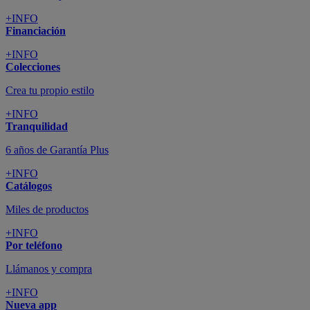
+INFO
Financiación
+INFO
Colecciones
Crea tu propio estilo
+INFO
Tranquilidad
6 años de Garantía Plus
+INFO
Catálogos
Miles de productos
+INFO
Por teléfono
Llámanos y compra
+INFO
Nueva app