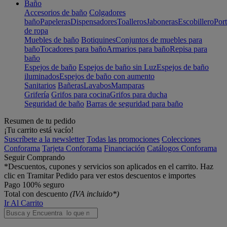
Baño
Accesorios de baño
Colgadores
baño
Papeleras
Dispensadores
Toalleros
Jaboneras
Escobillero
Port
de ropa
Muebles de baño
Botiquines
Conjuntos de muebles para
baño
Tocadores para baño
Armarios para baño
Repisa para
baño
Espejos de baño
Espejos de baño sin Luz
Espejos de baño
iluminados
Espejos de baño con aumento
Sanitarios
Bañeras
Lavabos
Mamparas
Grifería
Grifos para cocina
Grifos para ducha
Seguridad de baño
Barras de seguridad para baño
Resumen de tu pedido
¡Tu carrito está vacío!
Suscríbete a la newsletter
Todas las promociones
Colecciones
Conforama
Tarjeta Conforama
Financiación
Catálogos Conforama
Seguir Comprando
*Descuentos, cupones y servicios son aplicados en el carrito. Haz
clic en Tramitar Pedido para ver estos descuentos e importes
Pago 100% seguro
Total con descuento
(IVA incluido*)
Ir Al Carrito