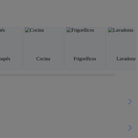
napés
Cocina
Frigoríficos
Lavadoras