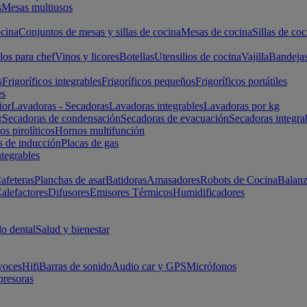
s
Mesas multiusos
cina
Conjuntos de mesas y sillas de cocina
Mesas de cocina
Sillas de coc
los para chef
Vinos y licores
Botellas
Utensilios de cocina
Vajilla
Bandeja
s
Frigoríficos integrables
Frigoríficos pequeños
Frigoríficos portátiles
es
ior
Lavadoras - Secadoras
Lavadoras integrables
Lavadoras por kg
r
Secadoras de condensación
Secadoras de evacuación
Secadoras integra
s pirolíticos
Hornos multifunción
s de inducción
Placas de gas
ntegrables
afeteras
Planchas de asar
Batidoras
Amasadores
Robots de Cocina
Balanz
alefactores
Difusores
Emisores Térmicos
Humidificadores
o dental
Salud y bienestar
voces
Hifi
Barras de sonido
Audio car y GPS
Micrófonos
presoras