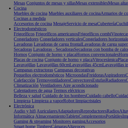
Mesas
Conjuntos de mesas y sillas
Mesas extensibles
Mesas alta
Cocina
Muebles de cocina
Muebles auxiliares de cocina
Armarios de co
Cocinas a medida
Accesorios de cocina
Menaje
Servicio de mesa
Cubertería
Cuchil
Electrodomésticos
Frigoríficos
Frigoríficos americanos
Frigoríficos combi
Vinoteca
Congeladores
Congeladores verticales
Congeladores horizontal
Lavadoras
Lavadoras de carga frontal
Lavadoras de carga super
Secadoras
Lavadoras - Secadoras
Secadoras con bomba de calo
Hornos
Conjunto de horno y placa
Hornos convencionales
Horno
Placas de cocina
Conjunto de horno y placa
Vitrocerámica
Placa
Lavavajillas
Lavavajillas 60cm
Lavavajillas 45cm
Lavavajillas i
Campanas extractoras
Campanas decorativas
Pequeños electrodomésticos
Microondas
Freidoras
Aspiradores
C
Calefacción
Termoventiladores
Convectores
Estufas
Radiadores
C
Climatización
Ventiladores
Aire acondicionado
Calentadores de agua
Termos eléctricos
Belleza y salud
Cuidado de los hombres
Cuidado cabello
Cuidad
Limpieza
Limpieza a vapor
Robot limpiacristales
Electrónica
Audio y hifi
Auriculares
Adaptadores
Reproductores
Radios
Alta
Informática
Almacenamiento
Tablets
Complementos
Portátiles
Im
Gaming & streaming
Monitores gaming
Accesorios
Smart home
Timbres
Cámaras
Altavoces