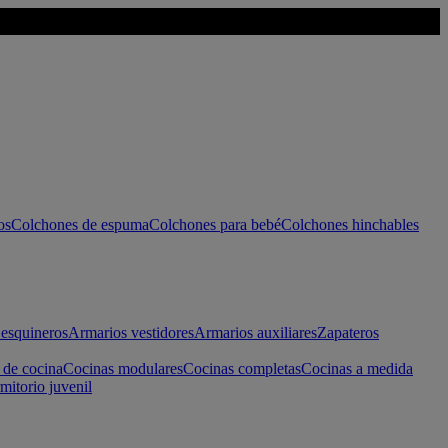
os
Colchones de espuma
Colchones para bebé
Colchones hinchables
esquineros
Armarios vestidores
Armarios auxiliares
Zapateros
 de cocina
Cocinas modulares
Cocinas completas
Cocinas a medida
mitorio juvenil