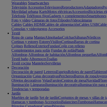
Wearables
Smartwatches
Televisión
Accesorios
Televisores
Reproductores
Adaptadores
Pr
Movilidad urbana
Karts
Motos eléctricas
Accesorios
Bicicletas el
Telefonía
Teléfonos fijos
Gadgets y complementos
Smartphones
Foto y vídeo
Cámaras de fotos
Trípodes
Videocámaras
Cables
Cables HDMI
Cables de alimentación
Cables USB
Cable
Consolas y videojuegos
Accesorios
Textil
Ropa de cama
Mantas
Almohadas
Colchas
Sábanas
Nórdicos
Cortinas y estores
Estores
Visillos
Cortinas
Barras de cortina
Cojines
Relleno
Exterior
Fundas
Cojín con relleno
Complementos para sofás
Fundas de sofás
Plaids
Alfombras
Alfombras de habitación
Alfombras pequeñas
Alfomb
Textil baño
Albornoces
Toallas
Textil cocina
Manteles
Servilletas
Decoración
Decoración de pared
Letreros
Espejos
Relojes de pared
Tableros
Organización
Cajas decorativas
Percheros
Burros de ropa
Joyero
Objetos decorativos
Velas
Faroles
Centros de mesa
Navidad
Flore
Iluminación
Lámparas
Iluminación decorativa
Iluminación para 
Tendencias y temporadas
Jardín
Muebles de jardín
Set de jardín
Conjuntos de mesas y sillas de j
Hamacas y tumbonas
Accesorios
Balancines
Tumbonas
Hamaca
Pérgolas
Cenadores
Carpas
Pérgolas