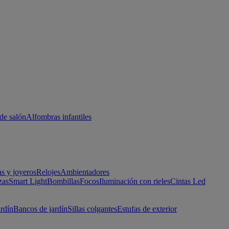
de salón
Alfombras infantiles
as y joyeros
Relojes
Ambientadores
zas
Smart Light
Bombillas
Focos
Iluminación con rieles
Cintas Led
ardín
Bancos de jardín
Sillas colgantes
Estufas de exterior