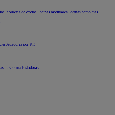
ina
Taburetes de cocina
Cocinas modulares
Cocinas completas
s
bles
Secadoras por Kg
as de Cocina
Tostadoras