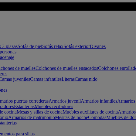
s 3 plazas
Sofás de piel
Sofás relax
Sofás exterior
Divanes
apersonas
macenaje
chones de muelles
Colchones de muelles ensacados
Colchones enrollad
eres
Camas juveniles
Camas infantiles
Literas
Camas nido
ones
marios puertas correderas
Armarios juvenil
Armarios infantiles
Armarios 
radores
Estanterias
Muebles recibidores
e cocina
Mesas y sillas de cocina
Muebles auxiliares de cocina
Armarios
onio
Armarios de matrimonio
Mesitas de noche
Comodas
Muebles de dor
tanterías
entos para sillas