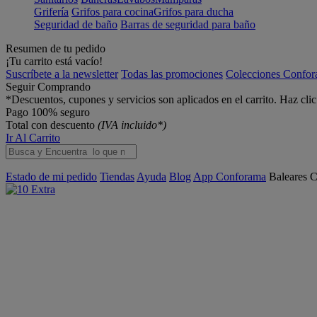
Grifería
Grifos para cocina
Grifos para ducha
Seguridad de baño
Barras de seguridad para baño
Resumen de tu pedido
¡Tu carrito está vacío!
Suscríbete a la newsletter
Todas las promociones
Colecciones Confo
Seguir Comprando
*Descuentos, cupones y servicios son aplicados en el carrito. Haz cli
Pago 100% seguro
Total con descuento
(IVA incluido*)
Ir Al Carrito
Estado de mi pedido
Tiendas
Ayuda
Blog
App Conforama
Baleares
C