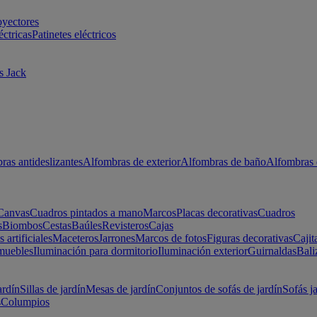
oyectores
éctricas
Patinetes eléctricos
s Jack
ras antideslizantes
Alfombras de exterior
Alfombras de baño
Alfombras 
Canvas
Cuadros pintados a mano
Marcos
Placas decorativas
Cuadros
s
Biombos
Cestas
Baúles
Revisteros
Cajas
s artificiales
Maceteros
Jarrones
Marcos de fotos
Figuras decorativas
Cajit
muebles
Iluminación para dormitorio
Iluminación exterior
Guirnaldas
Bali
ardín
Sillas de jardín
Mesas de jardín
Conjuntos de sofás de jardín
Sofás j
s
Columpios