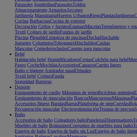
Parasoles
Sombrillas
Parasoles
Toldos
Almacenamiento
Armarios
Arcones
Jardinería
Maquinaria
Huertos Urbanos
Riego
Plantas
Jardineras
C
Cocina
Barbacoas
Cocina de exterior
Decoración
Grifos y fuentes
Estatuas
Macetas
Termómetros y est
Textil
Cojines de jardín
Fundas de jardín
Piscina
Plegable
Limpieza de piscinas
Ducha
Hinchable
Juguetes
Columpios
Toboganes
Hinchables
Casitas
Mascotas
Comederos
Jaulas
Casetas para mascotas
Bebé
Habitación bebé
Humidificadores
Cestas
Colchón para bebé
Mueb
Paseo
Coche
Mochilas
Accesorios
Capazos
Carrito ligero
Baño e higiene
Aspirador nasal
Orinales
Textil bebé
Cojines
Funda
Seguridad
Barreras
Deporte
Equipamiento de cardio
Máquinas de remo
Bicicletas spinning
E
Equipamiento de musculación
Bancos
Mancuernas
Máquinas
Pla
Accesorios fitness
Bandas
Barras
Plataforma de step
Cuerdas
Bola
Recuperación muscular
Electroestimulación
Terapia de percusi
Baño
Accesorios de baño
Colgadores baño
Papeleras
Dispensadores
To
Muebles de baño
Botiquines
Conjuntos de muebles para baño
To
Espejos de baño
Espejos de baño sin Luz
Espejos de baño ilum
Sanitarios
Bañeras
Lavabos
Mamparas