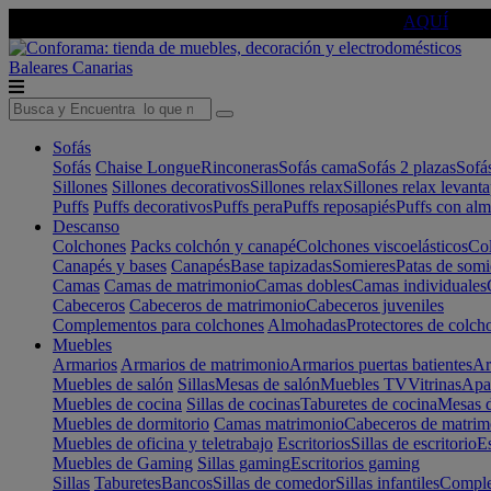
🔵Cambia tu electro con
-10% EXTRA
de descuento ☑️
AQUÍ
Baleares
Canarias
Sofás
Sofás
Chaise Longue
Rinconeras
Sofás cama
Sofás 2 plazas
Sofá
Sillones
Sillones decorativos
Sillones relax
Sillones relax levant
Puffs
Puffs decorativos
Puffs pera
Puffs reposapiés
Puffs con al
Descanso
Colchones
Packs colchón y canapé
Colchones viscoelásticos
Col
Canapés y bases
Canapés
Base tapizadas
Somieres
Patas de somi
Camas
Camas de matrimonio
Camas dobles
Camas individuales
Cabeceros
Cabeceros de matrimonio
Cabeceros juveniles
Complementos para colchones
Almohadas
Protectores de colch
Muebles
Armarios
Armarios de matrimonio
Armarios puertas batientes
Ar
Muebles de salón
Sillas
Mesas de salón
Muebles TV
Vitrinas
Apa
Muebles de cocina
Sillas de cocinas
Taburetes de cocina
Mesas d
Muebles de dormitorio
Camas matrimonio
Cabeceros de matrim
Muebles de oficina y teletrabajo
Escritorios
Sillas de escritorio
Es
Muebles de Gaming
Sillas gaming
Escritorios gaming
Sillas
Taburetes
Bancos
Sillas de comedor
Sillas infantiles
Complem