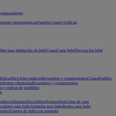
ompostadores
aciones metereológicas
Paneles
Cesped Artificial
les para habitación de bebé
Cunas
Cama bebé
Decoración bebé
lípticas
Bicicletas estáticas
Recambios y complementos
Cintas
Rodillos
taformas vibratorias
Recambios y complementos
s y esferas de equilibrio
ón
alleros
Jaboneras
Escobillero
Portarrollos
Cestas de ropa
cadores para baño
Armarios para baño
Repisa para baño
inados
Espejos de baño con aumento