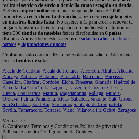
realiza el
servicio de envío a domicilio como recogida en tienda.
Podrás
comprar online
entre nuestra gama de más de 7.000
productos y
recibirlo en tu domicilio
, o bien con
recogida gratis
en nuestras tiendas física.
No esperes más para crear o renovar tu
hogar y transformarlo en un espacio con mucho estilo. Conforama
tiene 300
tiendas de muebles
físicas distribuidas en
6 países
distintos. Aproveche nuestras ofertas de
sofas baratos
,
colchones
baratos
y
liquidaciones de sofas
.
Conforama solo comercializa a través de su website o, físicamente,
en sus
tiendas de sofás
.
Alcalá de Guadaíra
,
Alcalá de Henares
,
Alcorcón
,
Alfafar
,
Alicante
,
Arinaga
,
Asturias
,
Badalona
,
Barakaldo
,
Barcelona
,
Burjassot
,
Castellón
,
Chafiras
,
Cordoba
,
Elche
,
Finestrat
,
Granada
,
Huércal de
Almería
,
La Coruña
,
La Laguna
,
La Zenia
,
Lanzarote
,
León
,
Lleida
,
Los Barrios
,
Madrid
,
Majadahonda
,
Málaga
,
Murcia
,
Orotava
,
Palma
,
Pamplona
,
Rivas
,
Sabadell
,
Sagunto
,
Salt, Girona
,
San Sebastian
,
Sant Boi
,
Santander
,
Santiago de Compostela
,
Sevilla
,
Tamaraceite
,
Terrassa
,
Viana
,
Vilanova i la Geltrú
,
Zaragoza
Ver más >>
© Conforama
Términos y Condiciones
Política de privacidad
Política de cookies
Configuración de Cookies