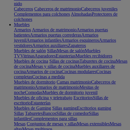
nido
Cabeceros
Cabeceros de matrimonio
Cabeceros juveniles
Complementos para colchones
Almohadas
Protectores de
colchones
Muebles
Armarios
Armarios de matrimonio
Armarios puertas
batientes
Armarios puertas correderas
Armarios
juvenil
Armarios infantiles
Armarios esquineros
Armarios
vestidores
Armarios auxiliares
Zapateros
Muebles de salón
Sillas
Mesas de salón
Muebles
TV
Vitrinas
Aparadores
Estanterias
Muebles recibidores
Muebles de cocina
Sillas de cocinas
Taburetes de cocina
Mesas
de cocina
Mesas y sillas de cocina
Muebles auxiliares de
cocina
Armarios de cocina
Cocinas modulares
Cocinas
completas
Cocinas a medida
Muebles de dormitorio
Camas matrimonio
Cabeceros de
matrimonio
Armarios de matrimonio
Mesitas de
noche
Comodas
Muebles de dormitorio juvenil
Muebles de oficina y teletrabajo
Escritorios
Sillas de
escritorio
Estanterías
Muebles de Gaming
Sillas gaming
Escritorios gaming
Sillas
Taburetes
Bancos
Sillas de comedor
Sillas
infantiles
Complementos para sillas
Mesas
Conjuntos de mesas y sillas
Mesas extensibles
Mesas
altas
Mesas multiusos