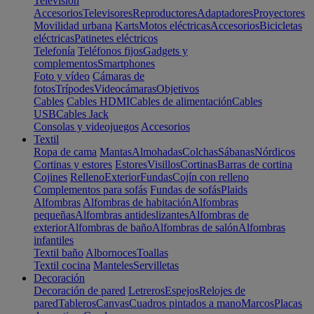
Televisión
Accesorios
Televisores
Reproductores
Adaptadores
Proyectores
Movilidad urbana
Karts
Motos eléctricas
Accesorios
Bicicletas
eléctricas
Patinetes eléctricos
Telefonía
Teléfonos fijos
Gadgets y
complementos
Smartphones
Foto y vídeo
Cámaras de
fotos
Trípodes
Videocámaras
Objetivos
Cables
Cables HDMI
Cables de alimentación
Cables
USB
Cables Jack
Consolas y videojuegos
Accesorios
Textil
Ropa de cama
Mantas
Almohadas
Colchas
Sábanas
Nórdicos
Cortinas y estores
Estores
Visillos
Cortinas
Barras de cortina
Cojines
Relleno
Exterior
Fundas
Cojín con relleno
Complementos para sofás
Fundas de sofás
Plaids
Alfombras
Alfombras de habitación
Alfombras
pequeñas
Alfombras antideslizantes
Alfombras de
exterior
Alfombras de baño
Alfombras de salón
Alfombras
infantiles
Textil baño
Albornoces
Toallas
Textil cocina
Manteles
Servilletas
Decoración
Decoración de pared
Letreros
Espejos
Relojes de
pared
Tableros
Canvas
Cuadros pintados a mano
Marcos
Placas