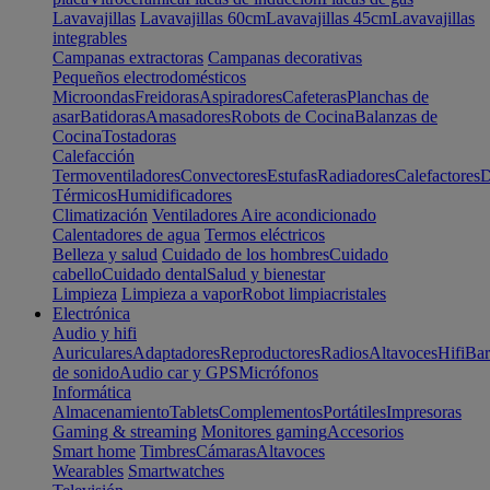
Lavavajillas
Lavavajillas 60cm
Lavavajillas 45cm
Lavavajillas
integrables
Campanas extractoras
Campanas decorativas
Pequeños electrodomésticos
Microondas
Freidoras
Aspiradores
Cafeteras
Planchas de
asar
Batidoras
Amasadores
Robots de Cocina
Balanzas de
Cocina
Tostadoras
Calefacción
Termoventiladores
Convectores
Estufas
Radiadores
Calefactores
D
Térmicos
Humidificadores
Climatización
Ventiladores
Aire acondicionado
Calentadores de agua
Termos eléctricos
Belleza y salud
Cuidado de los hombres
Cuidado
cabello
Cuidado dental
Salud y bienestar
Limpieza
Limpieza a vapor
Robot limpiacristales
Electrónica
Audio y hifi
Auriculares
Adaptadores
Reproductores
Radios
Altavoces
Hifi
Bar
de sonido
Audio car y GPS
Micrófonos
Informática
Almacenamiento
Tablets
Complementos
Portátiles
Impresoras
Gaming & streaming
Monitores gaming
Accesorios
Smart home
Timbres
Cámaras
Altavoces
Wearables
Smartwatches