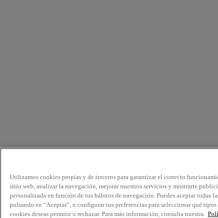
Utilizamos cookies propias y de terceros para garantizar el correcto funcionami
sitio web, analizar la navegación, mejorar nuestros servicios y mostrarte public
personalizada en función de tus hábitos de navegación. Puedes aceptar todas la
pulsando en “Aceptar”, o configurar tus preferencias para seleccionar qué tipos
cookies deseas permitir o rechazar. Para más información, consulta nuestra
Pol