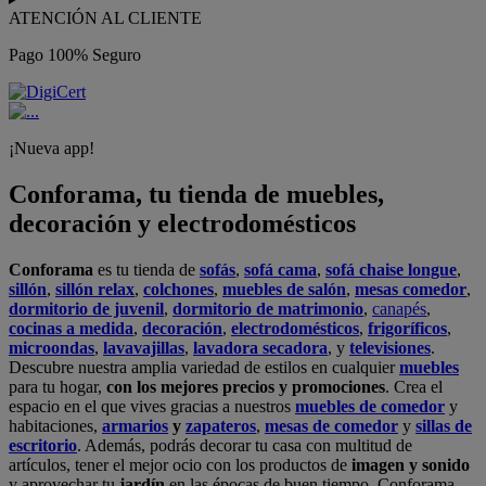
ATENCIÓN AL CLIENTE
Pago 100% Seguro
¡Nueva app!
Conforama, tu tienda de muebles,
decoración y electrodomésticos
Conforama
es tu tienda de
sofás
,
sofá cama
,
sofá chaise longue
,
sillón
,
sillón relax
,
colchones
,
muebles de salón
,
mesas comedor
,
dormitorio de juvenil
,
dormitorio de matrimonio
,
canapés
,
cocinas a medida
,
decoración
,
electrodomésticos
,
frigoríficos
,
microondas
,
lavavajillas
,
lavadora secadora
, y
televisiones
.
Descubre nuestra amplia variedad de estilos en cualquier
muebles
para tu hogar,
con los mejores precios y promociones
. Crea el
espacio en el que vives gracias a nuestros
muebles de comedor
y
habitaciones,
armarios
y
zapateros
,
mesas de comedor
y
sillas de
escritorio
. Además, podrás decorar tu casa con multitud de
artículos, tener el mejor ocio con los productos de
imagen y sonido
y aprovechar tu
jardín
en las épocas de buen tiempo. Conforama