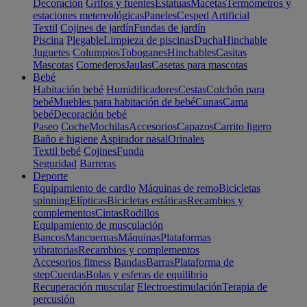
Decoración
Grifos y fuentes
Estatuas
Macetas
Termómetros y
estaciones metereológicas
Paneles
Cesped Artificial
Textil
Cojines de jardín
Fundas de jardín
Piscina
Plegable
Limpieza de piscinas
Ducha
Hinchable
Juguetes
Columpios
Toboganes
Hinchables
Casitas
Mascotas
Comederos
Jaulas
Casetas para mascotas
Bebé
Habitación bebé
Humidificadores
Cestas
Colchón para
bebé
Muebles para habitación de bebé
Cunas
Cama
bebé
Decoración bebé
Paseo
Coche
Mochilas
Accesorios
Capazos
Carrito ligero
Baño e higiene
Aspirador nasal
Orinales
Textil bebé
Cojines
Funda
Seguridad
Barreras
Deporte
Equipamiento de cardio
Máquinas de remo
Bicicletas
spinning
Elípticas
Bicicletas estáticas
Recambios y
complementos
Cintas
Rodillos
Equipamiento de musculación
Bancos
Mancuernas
Máquinas
Plataformas
vibratorias
Recambios y complementos
Accesorios fitness
Bandas
Barras
Plataforma de
step
Cuerdas
Bolas y esferas de equilibrio
Recuperación muscular
Electroestimulación
Terapia de
percusión