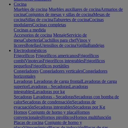
Cocina
Muebles de cocina
Muebles auxiliares de cocina
Armarios de
cocina
Conjuntos de mesas y sillas de cocina
Mesas de
cocina
Sillas de cocina
Taburetes de cocina
Cocinas
modulares
Cocinas completas
Cocinas a medida
Accesorios de cocina
Menaje
Servicio de
mesa
Cubertería
Cuchillos para chef
Vinos y
licores
Botellas
Utensilios de cocina
Vajilla
Bandejas
Electrodomésticos
Frigoríficos
Frigoríficos americanos
Frigoríficos
combi
Vinotecas
Frigoríficos integrables
Frigoríficos
pequeños
Frigoríficos portátiles
Congeladores
Congeladores verticales
Congeladores
horizontales
Lavadoras
Lavadoras de carga frontal
Lavadoras de carga
superior
Lavadoras - Secadoras
Lavadoras
integrables
Lavadoras por kg
Secadoras
Lavadoras - Secadoras
Secadoras con bomba de
calor
Secadoras de condensación
Secadoras de
evacuación
Secadoras integrables
Secadoras por Kg
Hornos
Conjunto de horno y placa
Hornos
convencionales
Hornos pirolíticos
Hornos multifunción
Placas de cocina
Conjunto de horno y
placa
Vitrocerámica
Placas de inducción
Placas de gas