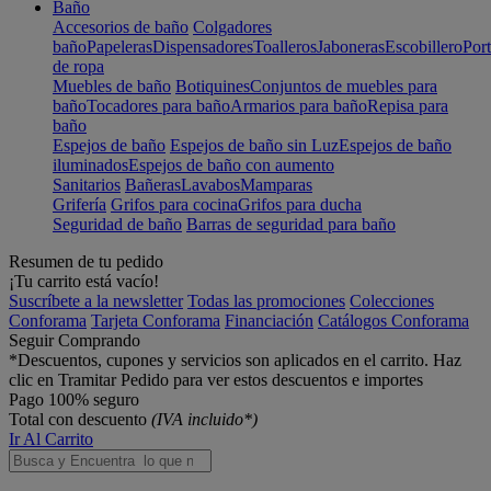
Baño
Accesorios de baño
Colgadores
baño
Papeleras
Dispensadores
Toalleros
Jaboneras
Escobillero
Port
de ropa
Muebles de baño
Botiquines
Conjuntos de muebles para
baño
Tocadores para baño
Armarios para baño
Repisa para
baño
Espejos de baño
Espejos de baño sin Luz
Espejos de baño
iluminados
Espejos de baño con aumento
Sanitarios
Bañeras
Lavabos
Mamparas
Grifería
Grifos para cocina
Grifos para ducha
Seguridad de baño
Barras de seguridad para baño
Resumen de tu pedido
¡Tu carrito está vacío!
Suscríbete a la newsletter
Todas las promociones
Colecciones
Conforama
Tarjeta Conforama
Financiación
Catálogos Conforama
Seguir Comprando
*Descuentos, cupones y servicios son aplicados en el carrito. Haz
clic en Tramitar Pedido para ver estos descuentos e importes
Pago 100% seguro
Total con descuento
(IVA incluido*)
Ir Al Carrito