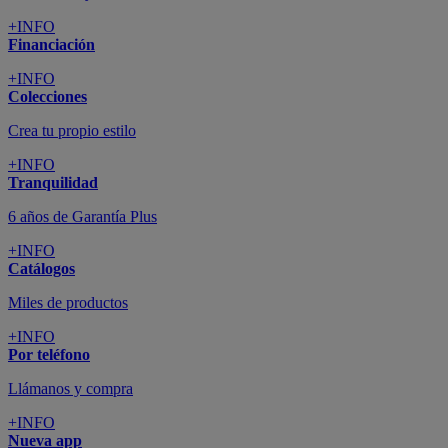
+INFO
Financiación
+INFO
Colecciones
Crea tu propio estilo
+INFO
Tranquilidad
6 años de Garantía Plus
+INFO
Catálogos
Miles de productos
+INFO
Por teléfono
Llámanos y compra
+INFO
Nueva app