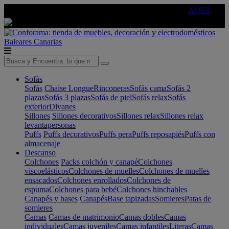
🔵Cambia tu electro con
-10% EXTRA
de descuento ☑️
AQUÍ
Baleares
Canarias
Sofás
Sofás
Chaise Longue
Rinconeras
Sofás cama
Sofás 2
plazas
Sofás 3 plazas
Sofás de piel
Sofás relax
Sofás
exterior
Divanes
Sillones
Sillones decorativos
Sillones relax
Sillones relax
levantapersonas
Puffs
Puffs decorativos
Puffs pera
Puffs reposapiés
Puffs con
almacenaje
Descanso
Colchones
Packs colchón y canapé
Colchones
viscoelásticos
Colchones de muelles
Colchones de muelles
ensacados
Colchones enrollados
Colchones de
espuma
Colchones para bebé
Colchones hinchables
Canapés y bases
Canapés
Base tapizadas
Somieres
Patas de
somieres
Camas
Camas de matrimonio
Camas dobles
Camas
individuales
Camas juveniles
Camas infantiles
Literas
Camas