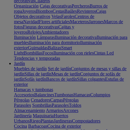
decorativas
Cuadros
Organización
Cajas decorativas
Percheros
Burros de
ropa
Joyeros
Biombos
Cestas
Baúles
Revisteros
Cajas
Objetos decorativos
Velas
Faroles
Centros de
mesa
Navidad
Flores artificiales
Maceteros
Jarrones
Marcos de
fotos
Figuras decorativas
Cajitas y
joyeros
Relojes
Ambientadores
Iluminación
Lámparas
Iluminación decorativa
Iluminación para
muebles
Iluminación para dormitorio
Iluminación
exterior
Guirnaldas
Balizas
Smart
Light
Bombillas
Focos
Iluminación con rieles
Cintas Led
Tendencias y temporadas
Jardín
Muebles de jardín
Set de jardín
Conjuntos de mesas y sillas de
jardín
Sillas de jardín
Mesas de jardín
Conjuntos de sofás de
jardín
Sofás jardín
Bancos de jardín
Sillas colgantes
Estufas de
exterior
Hamacas y tumbonas
Accesorios
Balancines
Tumbonas
Hamacas
Columpios
Pérgolas
Cenadores
Carpas
Pérgolas
Parasoles
Sombrillas
Parasoles
Toldos
Almacenamiento
Armarios
Arcones
Jardinería
Maquinaria
Huertos
Urbanos
Riego
Plantas
Jardineras
Compostadores
Cocina
Barbacoas
Cocina de exterior