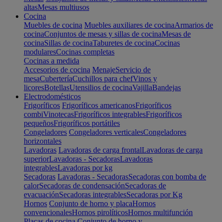
altas
Mesas multiusos
Cocina
Muebles de cocina
Muebles auxiliares de cocina
Armarios de
cocina
Conjuntos de mesas y sillas de cocina
Mesas de
cocina
Sillas de cocina
Taburetes de cocina
Cocinas
modulares
Cocinas completas
Cocinas a medida
Accesorios de cocina
Menaje
Servicio de
mesa
Cubertería
Cuchillos para chef
Vinos y
licores
Botellas
Utensilios de cocina
Vajilla
Bandejas
Electrodomésticos
Frigoríficos
Frigoríficos americanos
Frigoríficos
combi
Vinotecas
Frigoríficos integrables
Frigoríficos
pequeños
Frigoríficos portátiles
Congeladores
Congeladores verticales
Congeladores
horizontales
Lavadoras
Lavadoras de carga frontal
Lavadoras de carga
superior
Lavadoras - Secadoras
Lavadoras
integrables
Lavadoras por kg
Secadoras
Lavadoras - Secadoras
Secadoras con bomba de
calor
Secadoras de condensación
Secadoras de
evacuación
Secadoras integrables
Secadoras por Kg
Hornos
Conjunto de horno y placa
Hornos
convencionales
Hornos pirolíticos
Hornos multifunción
Placas de cocina
Conjunto de horno y