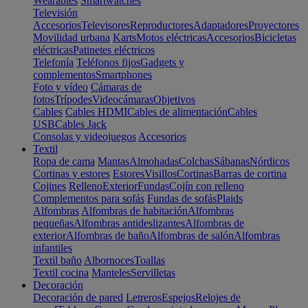
Wearables
Smartwatches
Televisión
Accesorios
Televisores
Reproductores
Adaptadores
Proyectores
Movilidad urbana
Karts
Motos eléctricas
Accesorios
Bicicletas
eléctricas
Patinetes eléctricos
Telefonía
Teléfonos fijos
Gadgets y
complementos
Smartphones
Foto y vídeo
Cámaras de
fotos
Trípodes
Videocámaras
Objetivos
Cables
Cables HDMI
Cables de alimentación
Cables
USB
Cables Jack
Consolas y videojuegos
Accesorios
Textil
Ropa de cama
Mantas
Almohadas
Colchas
Sábanas
Nórdicos
Cortinas y estores
Estores
Visillos
Cortinas
Barras de cortina
Cojines
Relleno
Exterior
Fundas
Cojín con relleno
Complementos para sofás
Fundas de sofás
Plaids
Alfombras
Alfombras de habitación
Alfombras
pequeñas
Alfombras antideslizantes
Alfombras de
exterior
Alfombras de baño
Alfombras de salón
Alfombras
infantiles
Textil baño
Albornoces
Toallas
Textil cocina
Manteles
Servilletas
Decoración
Decoración de pared
Letreros
Espejos
Relojes de