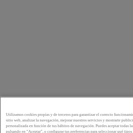
Utilizamos cookies propias y de terceros para garantizar el correcto funcionami
sitio web, analizar la navegación, mejorar nuestros servicios y mostrarte public
personalizada en función de tus hábitos de navegación. Puedes aceptar todas la
pulsando en “Aceptar”, o configurar tus preferencias para seleccionar qué tipos