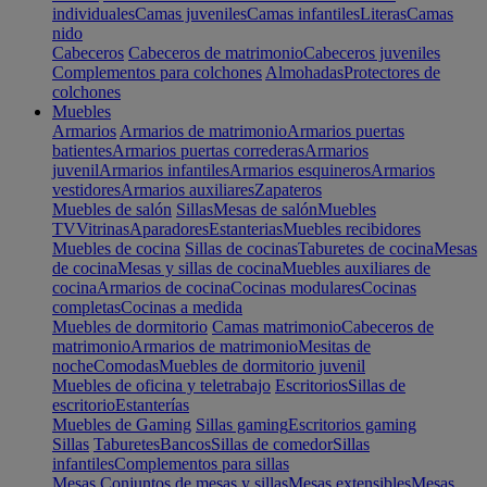
individuales
Camas juveniles
Camas infantiles
Literas
Camas
nido
Cabeceros
Cabeceros de matrimonio
Cabeceros juveniles
Complementos para colchones
Almohadas
Protectores de
colchones
Muebles
Armarios
Armarios de matrimonio
Armarios puertas
batientes
Armarios puertas correderas
Armarios
juvenil
Armarios infantiles
Armarios esquineros
Armarios
vestidores
Armarios auxiliares
Zapateros
Muebles de salón
Sillas
Mesas de salón
Muebles
TV
Vitrinas
Aparadores
Estanterias
Muebles recibidores
Muebles de cocina
Sillas de cocinas
Taburetes de cocina
Mesas
de cocina
Mesas y sillas de cocina
Muebles auxiliares de
cocina
Armarios de cocina
Cocinas modulares
Cocinas
completas
Cocinas a medida
Muebles de dormitorio
Camas matrimonio
Cabeceros de
matrimonio
Armarios de matrimonio
Mesitas de
noche
Comodas
Muebles de dormitorio juvenil
Muebles de oficina y teletrabajo
Escritorios
Sillas de
escritorio
Estanterías
Muebles de Gaming
Sillas gaming
Escritorios gaming
Sillas
Taburetes
Bancos
Sillas de comedor
Sillas
infantiles
Complementos para sillas
Mesas
Conjuntos de mesas y sillas
Mesas extensibles
Mesas