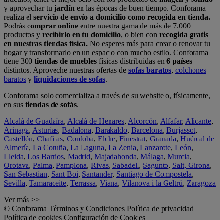
y aprovechar tu
jardín
en las épocas de buen tiempo. Conforama
realiza el
servicio de envío a domicilio como recogida en tienda.
Podrás
comprar online
entre nuestra gama de más de 7.000
productos y
recibirlo en tu domicilio
, o bien con
recogida gratis
en nuestras tiendas física.
No esperes más para crear o renovar tu
hogar y transformarlo en un espacio con mucho estilo. Conforama
tiene 300
tiendas de muebles
físicas distribuidas en
6 países
distintos. Aproveche nuestras ofertas de
sofas baratos
,
colchones
baratos
y
liquidaciones de sofas
.
Conforama solo comercializa a través de su website o, físicamente,
en sus
tiendas de sofás
.
Alcalá de Guadaíra
,
Alcalá de Henares
,
Alcorcón
,
Alfafar
,
Alicante
,
Arinaga
,
Asturias
,
Badalona
,
Barakaldo
,
Barcelona
,
Burjassot
,
Castellón
,
Chafiras
,
Cordoba
,
Elche
,
Finestrat
,
Granada
,
Huércal de
Almería
,
La Coruña
,
La Laguna
,
La Zenia
,
Lanzarote
,
León
,
Lleida
,
Los Barrios
,
Madrid
,
Majadahonda
,
Málaga
,
Murcia
,
Orotava
,
Palma
,
Pamplona
,
Rivas
,
Sabadell
,
Sagunto
,
Salt, Girona
,
San Sebastian
,
Sant Boi
,
Santander
,
Santiago de Compostela
,
Sevilla
,
Tamaraceite
,
Terrassa
,
Viana
,
Vilanova i la Geltrú
,
Zaragoza
Ver más >>
© Conforama
Términos y Condiciones
Política de privacidad
Política de cookies
Configuración de Cookies