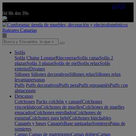
🔵Cambia tu electro con
-10% EXTRA
de descuento ☑️
AQUÍ
0d
8h
4m
39s
Baleares
Canarias
Sofás
Sofás
Chaise Longue
Rinconeras
Sofás cama
Sofás 2
plazas
Sofás 3 plazas
Sofás de piel
Sofás relax
Sofás
exterior
Divanes
Sillones
Sillones decorativos
Sillones relax
Sillones relax
levantapersonas
Puffs
Puffs decorativos
Puffs pera
Puffs reposapiés
Puffs con
almacenaje
Descanso
Colchones
Packs colchón y canapé
Colchones
viscoelásticos
Colchones de muelles
Colchones de muelles
ensacados
Colchones enrollados
Colchones de
espuma
Colchones para bebé
Colchones hinchables
Canapés y bases
Canapés
Base tapizadas
Somieres
Patas de
somieres
Camas
Camas de matrimonio
Camas dobles
Camas