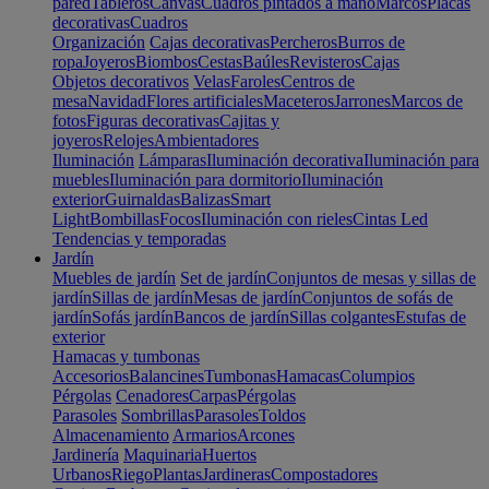
pared
Tableros
Canvas
Cuadros pintados a mano
Marcos
Placas
decorativas
Cuadros
Organización
Cajas decorativas
Percheros
Burros de
ropa
Joyeros
Biombos
Cestas
Baúles
Revisteros
Cajas
Objetos decorativos
Velas
Faroles
Centros de
mesa
Navidad
Flores artificiales
Maceteros
Jarrones
Marcos de
fotos
Figuras decorativas
Cajitas y
joyeros
Relojes
Ambientadores
Iluminación
Lámparas
Iluminación decorativa
Iluminación para
muebles
Iluminación para dormitorio
Iluminación
exterior
Guirnaldas
Balizas
Smart
Light
Bombillas
Focos
Iluminación con rieles
Cintas Led
Tendencias y temporadas
Jardín
Muebles de jardín
Set de jardín
Conjuntos de mesas y sillas de
jardín
Sillas de jardín
Mesas de jardín
Conjuntos de sofás de
jardín
Sofás jardín
Bancos de jardín
Sillas colgantes
Estufas de
exterior
Hamacas y tumbonas
Accesorios
Balancines
Tumbonas
Hamacas
Columpios
Pérgolas
Cenadores
Carpas
Pérgolas
Parasoles
Sombrillas
Parasoles
Toldos
Almacenamiento
Armarios
Arcones
Jardinería
Maquinaria
Huertos
Urbanos
Riego
Plantas
Jardineras
Compostadores