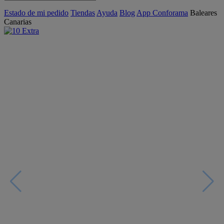
Estado de mi pedido
Tiendas
Ayuda
Blog
App Conforama
Baleares
Canarias