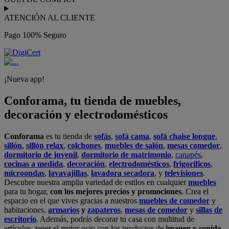
ATENCIÓN AL CLIENTE
Pago 100% Seguro
¡Nueva app!
Conforama, tu tienda de muebles,
decoración y electrodomésticos
Conforama
es tu tienda de
sofás
,
sofá cama
,
sofá chaise longue
,
sillón
,
sillón relax
,
colchones
,
muebles de salón
,
mesas comedor
,
dormitorio de juvenil
,
dormitorio de matrimonio
,
canapés
,
cocinas a medida
,
decoración
,
electrodomésticos
,
frigoríficos
,
microondas
,
lavavajillas
,
lavadora secadora
, y
televisiones
.
Descubre nuestra amplia variedad de estilos en cualquier
muebles
para tu hogar,
con los mejores precios y promociones
. Crea el
espacio en el que vives gracias a nuestros
muebles de comedor
y
habitaciones,
armarios
y
zapateros
,
mesas de comedor
y
sillas de
escritorio
. Además, podrás decorar tu casa con multitud de
artículos, tener el mejor ocio con los productos de
imagen y sonido