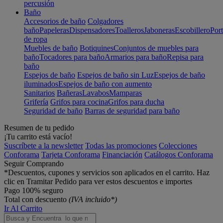
percusión
Baño
Accesorios de baño
Colgadores
baño
Papeleras
Dispensadores
Toalleros
Jaboneras
Escobillero
Port
de ropa
Muebles de baño
Botiquines
Conjuntos de muebles para
baño
Tocadores para baño
Armarios para baño
Repisa para
baño
Espejos de baño
Espejos de baño sin Luz
Espejos de baño
iluminados
Espejos de baño con aumento
Sanitarios
Bañeras
Lavabos
Mamparas
Grifería
Grifos para cocina
Grifos para ducha
Seguridad de baño
Barras de seguridad para baño
Resumen de tu pedido
¡Tu carrito está vacío!
Suscríbete a la newsletter
Todas las promociones
Colecciones
Conforama
Tarjeta Conforama
Financiación
Catálogos Conforama
Seguir Comprando
*Descuentos, cupones y servicios son aplicados en el carrito. Haz
clic en Tramitar Pedido para ver estos descuentos e importes
Pago 100% seguro
Total con descuento
(IVA incluido*)
Ir Al Carrito