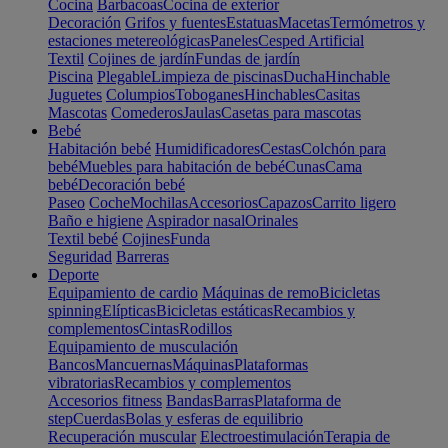
Cocina
Barbacoas
Cocina de exterior
Decoración
Grifos y fuentes
Estatuas
Macetas
Termómetros y
estaciones metereológicas
Paneles
Cesped Artificial
Textil
Cojines de jardín
Fundas de jardín
Piscina
Plegable
Limpieza de piscinas
Ducha
Hinchable
Juguetes
Columpios
Toboganes
Hinchables
Casitas
Mascotas
Comederos
Jaulas
Casetas para mascotas
Bebé
Habitación bebé
Humidificadores
Cestas
Colchón para
bebé
Muebles para habitación de bebé
Cunas
Cama
bebé
Decoración bebé
Paseo
Coche
Mochilas
Accesorios
Capazos
Carrito ligero
Baño e higiene
Aspirador nasal
Orinales
Textil bebé
Cojines
Funda
Seguridad
Barreras
Deporte
Equipamiento de cardio
Máquinas de remo
Bicicletas
spinning
Elípticas
Bicicletas estáticas
Recambios y
complementos
Cintas
Rodillos
Equipamiento de musculación
Bancos
Mancuernas
Máquinas
Plataformas
vibratorias
Recambios y complementos
Accesorios fitness
Bandas
Barras
Plataforma de
step
Cuerdas
Bolas y esferas de equilibrio
Recuperación muscular
Electroestimulación
Terapia de