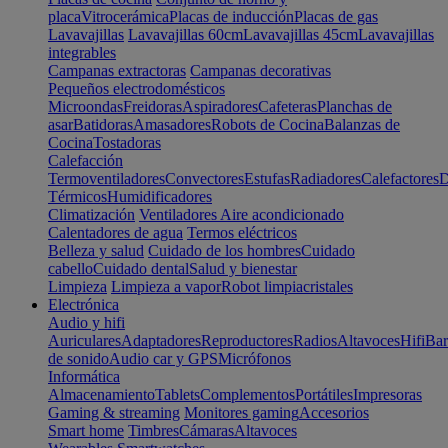
placa
Vitrocerámica
Placas de inducción
Placas de gas
Lavavajillas
Lavavajillas 60cm
Lavavajillas 45cm
Lavavajillas
integrables
Campanas extractoras
Campanas decorativas
Pequeños electrodomésticos
Microondas
Freidoras
Aspiradores
Cafeteras
Planchas de
asar
Batidoras
Amasadores
Robots de Cocina
Balanzas de
Cocina
Tostadoras
Calefacción
Termoventiladores
Convectores
Estufas
Radiadores
Calefactores
D
Térmicos
Humidificadores
Climatización
Ventiladores
Aire acondicionado
Calentadores de agua
Termos eléctricos
Belleza y salud
Cuidado de los hombres
Cuidado
cabello
Cuidado dental
Salud y bienestar
Limpieza
Limpieza a vapor
Robot limpiacristales
Electrónica
Audio y hifi
Auriculares
Adaptadores
Reproductores
Radios
Altavoces
Hifi
Bar
de sonido
Audio car y GPS
Micrófonos
Informática
Almacenamiento
Tablets
Complementos
Portátiles
Impresoras
Gaming & streaming
Monitores gaming
Accesorios
Smart home
Timbres
Cámaras
Altavoces