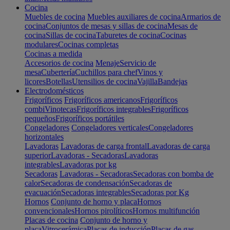
Cocina
Muebles de cocina
Muebles auxiliares de cocina
Armarios de
cocina
Conjuntos de mesas y sillas de cocina
Mesas de
cocina
Sillas de cocina
Taburetes de cocina
Cocinas
modulares
Cocinas completas
Cocinas a medida
Accesorios de cocina
Menaje
Servicio de
mesa
Cubertería
Cuchillos para chef
Vinos y
licores
Botellas
Utensilios de cocina
Vajilla
Bandejas
Electrodomésticos
Frigoríficos
Frigoríficos americanos
Frigoríficos
combi
Vinotecas
Frigoríficos integrables
Frigoríficos
pequeños
Frigoríficos portátiles
Congeladores
Congeladores verticales
Congeladores
horizontales
Lavadoras
Lavadoras de carga frontal
Lavadoras de carga
superior
Lavadoras - Secadoras
Lavadoras
integrables
Lavadoras por kg
Secadoras
Lavadoras - Secadoras
Secadoras con bomba de
calor
Secadoras de condensación
Secadoras de
evacuación
Secadoras integrables
Secadoras por Kg
Hornos
Conjunto de horno y placa
Hornos
convencionales
Hornos pirolíticos
Hornos multifunción
Placas de cocina
Conjunto de horno y
placa
Vitrocerámica
Placas de inducción
Placas de gas