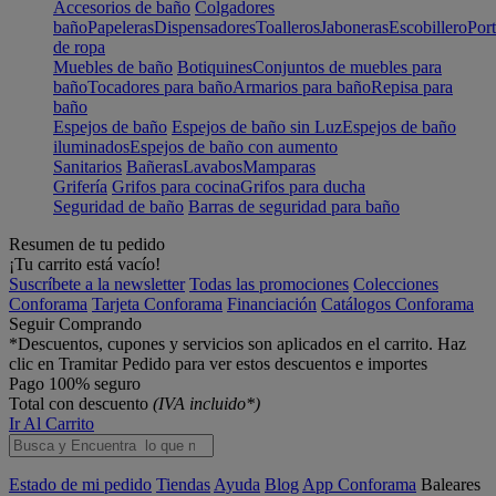
Accesorios de baño
Colgadores
baño
Papeleras
Dispensadores
Toalleros
Jaboneras
Escobillero
Port
de ropa
Muebles de baño
Botiquines
Conjuntos de muebles para
baño
Tocadores para baño
Armarios para baño
Repisa para
baño
Espejos de baño
Espejos de baño sin Luz
Espejos de baño
iluminados
Espejos de baño con aumento
Sanitarios
Bañeras
Lavabos
Mamparas
Grifería
Grifos para cocina
Grifos para ducha
Seguridad de baño
Barras de seguridad para baño
Resumen de tu pedido
¡Tu carrito está vacío!
Suscríbete a la newsletter
Todas las promociones
Colecciones
Conforama
Tarjeta Conforama
Financiación
Catálogos Conforama
Seguir Comprando
*Descuentos, cupones y servicios son aplicados en el carrito. Haz
clic en Tramitar Pedido para ver estos descuentos e importes
Pago 100% seguro
Total con descuento
(IVA incluido*)
Ir Al Carrito
Estado de mi pedido
Tiendas
Ayuda
Blog
App Conforama
Baleares