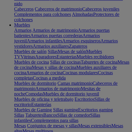
nido
Cabeceros
Cabeceros de matrimonio
Cabeceros juveniles
Complementos para colchones
Almohadas
Protectores de
colchones
Muebles
Armarios
Armarios de matrimonio
Armarios puertas
batientes
Armarios puertas correderas
Armarios
juvenil
Armarios infantiles
Armarios esquineros
Armarios
vestidores
Armarios auxiliares
Zapateros
Muebles de salón
Sillas
Mesas de salón
Muebles
TV
Vitrinas
Aparadores
Estanterias
Muebles recibidores
Muebles de cocina
Sillas de cocinas
Taburetes de cocina
Mesas
de cocina
Mesas y sillas de cocina
Muebles auxiliares de
cocina
Armarios de cocina
Cocinas modulares
Cocinas
completas
Cocinas a medida
Muebles de dormitorio
Camas matrimonio
Cabeceros de
matrimonio
Armarios de matrimonio
Mesitas de
noche
Comodas
Muebles de dormitorio juvenil
Muebles de oficina y teletrabajo
Escritorios
Sillas de
escritorio
Estanterías
Muebles de Gaming
Sillas gaming
Escritorios gaming
Sillas
Taburetes
Bancos
Sillas de comedor
Sillas
infantiles
Complementos para sillas
Mesas
Conjuntos de mesas y sillas
Mesas extensibles
Mesas
altas
Mesas multiusos