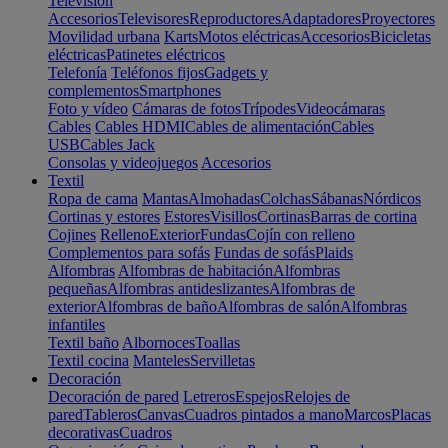
Televisión
Accesorios
Televisores
Reproductores
Adaptadores
Proyectores
Movilidad urbana
Karts
Motos eléctricas
Accesorios
Bicicletas
eléctricas
Patinetes eléctricos
Telefonía
Teléfonos fijos
Gadgets y
complementos
Smartphones
Foto y vídeo
Cámaras de fotos
Trípodes
Videocámaras
Cables
Cables HDMI
Cables de alimentación
Cables
USB
Cables Jack
Consolas y videojuegos
Accesorios
Textil
Ropa de cama
Mantas
Almohadas
Colchas
Sábanas
Nórdicos
Cortinas y estores
Estores
Visillos
Cortinas
Barras de cortina
Cojines
Relleno
Exterior
Fundas
Cojín con relleno
Complementos para sofás
Fundas de sofás
Plaids
Alfombras
Alfombras de habitación
Alfombras
pequeñas
Alfombras antideslizantes
Alfombras de
exterior
Alfombras de baño
Alfombras de salón
Alfombras
infantiles
Textil baño
Albornoces
Toallas
Textil cocina
Manteles
Servilletas
Decoración
Decoración de pared
Letreros
Espejos
Relojes de
pared
Tableros
Canvas
Cuadros pintados a mano
Marcos
Placas
decorativas
Cuadros