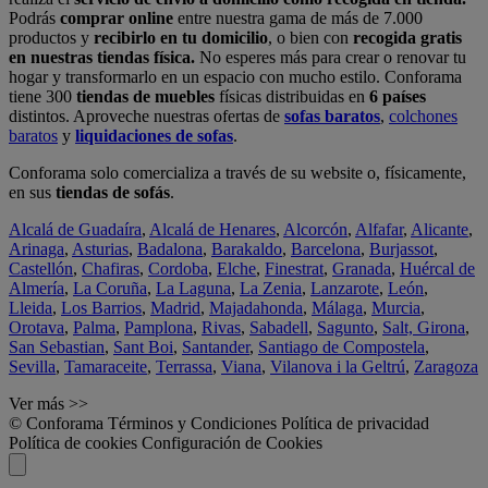
Podrás
comprar online
entre nuestra gama de más de 7.000
productos y
recibirlo en tu domicilio
, o bien con
recogida gratis
en nuestras tiendas física.
No esperes más para crear o renovar tu
hogar y transformarlo en un espacio con mucho estilo. Conforama
tiene 300
tiendas de muebles
físicas distribuidas en
6 países
distintos. Aproveche nuestras ofertas de
sofas baratos
,
colchones
baratos
y
liquidaciones de sofas
.
Conforama solo comercializa a través de su website o, físicamente,
en sus
tiendas de sofás
.
Alcalá de Guadaíra
,
Alcalá de Henares
,
Alcorcón
,
Alfafar
,
Alicante
,
Arinaga
,
Asturias
,
Badalona
,
Barakaldo
,
Barcelona
,
Burjassot
,
Castellón
,
Chafiras
,
Cordoba
,
Elche
,
Finestrat
,
Granada
,
Huércal de
Almería
,
La Coruña
,
La Laguna
,
La Zenia
,
Lanzarote
,
León
,
Lleida
,
Los Barrios
,
Madrid
,
Majadahonda
,
Málaga
,
Murcia
,
Orotava
,
Palma
,
Pamplona
,
Rivas
,
Sabadell
,
Sagunto
,
Salt, Girona
,
San Sebastian
,
Sant Boi
,
Santander
,
Santiago de Compostela
,
Sevilla
,
Tamaraceite
,
Terrassa
,
Viana
,
Vilanova i la Geltrú
,
Zaragoza
Ver más >>
© Conforama
Términos y Condiciones
Política de privacidad
Política de cookies
Configuración de Cookies