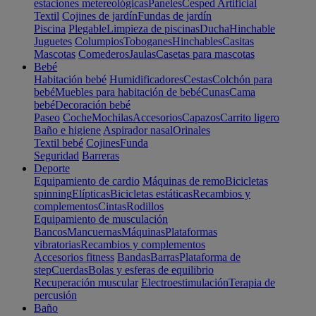
estaciones metereológicas
Paneles
Cesped Artificial
Textil
Cojines de jardín
Fundas de jardín
Piscina
Plegable
Limpieza de piscinas
Ducha
Hinchable
Juguetes
Columpios
Toboganes
Hinchables
Casitas
Mascotas
Comederos
Jaulas
Casetas para mascotas
Bebé
Habitación bebé
Humidificadores
Cestas
Colchón para
bebé
Muebles para habitación de bebé
Cunas
Cama
bebé
Decoración bebé
Paseo
Coche
Mochilas
Accesorios
Capazos
Carrito ligero
Baño e higiene
Aspirador nasal
Orinales
Textil bebé
Cojines
Funda
Seguridad
Barreras
Deporte
Equipamiento de cardio
Máquinas de remo
Bicicletas
spinning
Elípticas
Bicicletas estáticas
Recambios y
complementos
Cintas
Rodillos
Equipamiento de musculación
Bancos
Mancuernas
Máquinas
Plataformas
vibratorias
Recambios y complementos
Accesorios fitness
Bandas
Barras
Plataforma de
step
Cuerdas
Bolas y esferas de equilibrio
Recuperación muscular
Electroestimulación
Terapia de
percusión
Baño