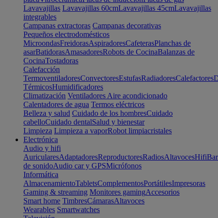
Lavavajillas
Lavavajillas 60cm
Lavavajillas 45cm
Lavavajillas
integrables
Campanas extractoras
Campanas decorativas
Pequeños electrodomésticos
Microondas
Freidoras
Aspiradores
Cafeteras
Planchas de
asar
Batidoras
Amasadores
Robots de Cocina
Balanzas de
Cocina
Tostadoras
Calefacción
Termoventiladores
Convectores
Estufas
Radiadores
Calefactores
D
Térmicos
Humidificadores
Climatización
Ventiladores
Aire acondicionado
Calentadores de agua
Termos eléctricos
Belleza y salud
Cuidado de los hombres
Cuidado
cabello
Cuidado dental
Salud y bienestar
Limpieza
Limpieza a vapor
Robot limpiacristales
Electrónica
Audio y hifi
Auriculares
Adaptadores
Reproductores
Radios
Altavoces
Hifi
Bar
de sonido
Audio car y GPS
Micrófonos
Informática
Almacenamiento
Tablets
Complementos
Portátiles
Impresoras
Gaming & streaming
Monitores gaming
Accesorios
Smart home
Timbres
Cámaras
Altavoces
Wearables
Smartwatches