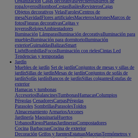
Organización
Cajas decorativas
Percheros
Burros de
ropa
Joyeros
Biombos
Cestas
Baúles
Revisteros
Cajas
Objetos decorativos
Velas
Faroles
Centros de
mesa
Navidad
Flores artificiales
Maceteros
Jarrones
Marcos de
fotos
Figuras decorativas
Cajitas y
joyeros
Relojes
Ambientadores
Iluminación
Lámparas
Iluminación decorativa
Iluminación para
muebles
Iluminación para dormitorio
Iluminación
exterior
Guirnaldas
Balizas
Smart
Light
Bombillas
Focos
Iluminación con rieles
Cintas Led
Tendencias y temporadas
Jardín
Muebles de jardín
Set de jardín
Conjuntos de mesas y sillas de
jardín
Sillas de jardín
Mesas de jardín
Conjuntos de sofás de
jardín
Sofás jardín
Bancos de jardín
Sillas colgantes
Estufas de
exterior
Hamacas y tumbonas
Accesorios
Balancines
Tumbonas
Hamacas
Columpios
Pérgolas
Cenadores
Carpas
Pérgolas
Parasoles
Sombrillas
Parasoles
Toldos
Almacenamiento
Armarios
Arcones
Jardinería
Maquinaria
Huertos
Urbanos
Riego
Plantas
Jardineras
Compostadores
Cocina
Barbacoas
Cocina de exterior
Decoración
Grifos y fuentes
Estatuas
Macetas
Termómetros y