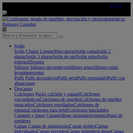
🔵Cambia tu electro con
-10% EXTRA
de descuento ☑️
AQUÍ
Baleares
Canarias
Sofás
Sofás
Chaise Longue
Rinconeras
Sofás cama
Sofás 2
plazas
Sofás 3 plazas
Sofás de piel
Sofás relax
Sofás
exterior
Divanes
Sillones
Sillones decorativos
Sillones relax
Sillones relax
levantapersonas
Puffs
Puffs decorativos
Puffs pera
Puffs reposapiés
Puffs con
almacenaje
Descanso
Colchones
Packs colchón y canapé
Colchones
viscoelásticos
Colchones de muelles
Colchones de muelles
ensacados
Colchones enrollados
Colchones de
espuma
Colchones para bebé
Colchones hinchables
Canapés y bases
Canapés
Base tapizadas
Somieres
Patas de
somieres
Camas
Camas de matrimonio
Camas dobles
Camas
individuales
Camas juveniles
Camas infantiles
Literas
Camas