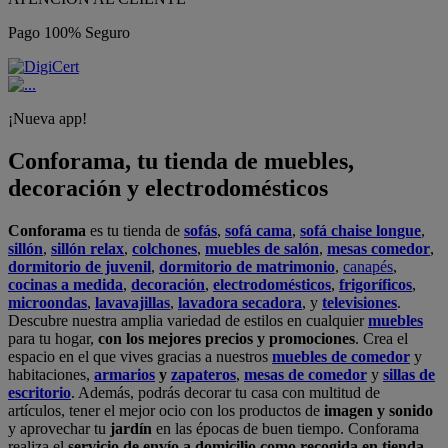
Pago 100% Seguro
¡Nueva app!
Conforama, tu tienda de muebles,
decoración y electrodomésticos
Conforama
es tu tienda de
sofás
,
sofá cama
,
sofá chaise longue
,
sillón
,
sillón relax
,
colchones
,
muebles de salón
,
mesas comedor
,
dormitorio de juvenil
,
dormitorio de matrimonio
,
canapés
,
cocinas a medida
,
decoración
,
electrodomésticos
,
frigoríficos
,
microondas
,
lavavajillas
,
lavadora secadora
, y
televisiones
.
Descubre nuestra amplia variedad de estilos en cualquier
muebles
para tu hogar,
con los mejores precios y promociones
. Crea el
espacio en el que vives gracias a nuestros
muebles de comedor
y
habitaciones,
armarios
y
zapateros
,
mesas de comedor
y
sillas de
escritorio
. Además, podrás decorar tu casa con multitud de
artículos, tener el mejor ocio con los productos de
imagen y sonido
y aprovechar tu
jardín
en las épocas de buen tiempo. Conforama
realiza el
servicio de envío a domicilio como recogida en tienda.