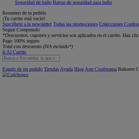
Seguridad de baño
Barras de seguridad para baño
Resumen de tu pedido
¡Tu carrito está vacío!
Suscríbete a la newsletter
Todas las promociones
Colecciones Confo
Seguir Comprando
*Descuentos, cupones y servicios son aplicados en el carrito. Haz cli
Pago 100% seguro
Total con descuento
(IVA incluido*)
Ir Al Carrito
Estado de mi pedido
Tiendas
Ayuda
Blog
App Conforama
Baleares
C