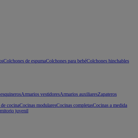
os
Colchones de espuma
Colchones para bebé
Colchones hinchables
esquineros
Armarios vestidores
Armarios auxiliares
Zapateros
 de cocina
Cocinas modulares
Cocinas completas
Cocinas a medida
mitorio juvenil