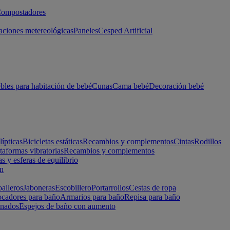
ompostadores
aciones metereológicas
Paneles
Cesped Artificial
les para habitación de bebé
Cunas
Cama bebé
Decoración bebé
lípticas
Bicicletas estáticas
Recambios y complementos
Cintas
Rodillos
taformas vibratorias
Recambios y complementos
s y esferas de equilibrio
ón
alleros
Jaboneras
Escobillero
Portarrollos
Cestas de ropa
cadores para baño
Armarios para baño
Repisa para baño
inados
Espejos de baño con aumento