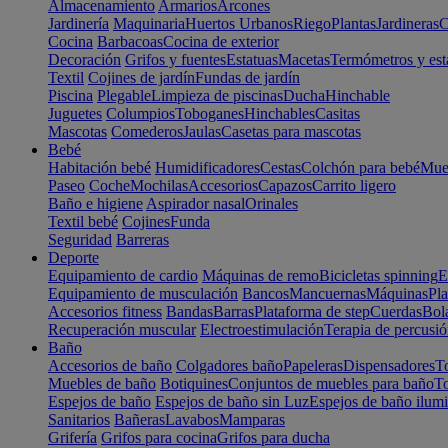
Almacenamiento
Armarios
Arcones
Jardinería
Maquinaria
Huertos Urbanos
Riego
Plantas
Jardineras
C
Cocina
Barbacoas
Cocina de exterior
Decoración
Grifos y fuentes
Estatuas
Macetas
Termómetros y est
Textil
Cojines de jardín
Fundas de jardín
Piscina
Plegable
Limpieza de piscinas
Ducha
Hinchable
Juguetes
Columpios
Toboganes
Hinchables
Casitas
Mascotas
Comederos
Jaulas
Casetas para mascotas
Bebé
Habitación bebé
Humidificadores
Cestas
Colchón para bebé
Mueb
Paseo
Coche
Mochilas
Accesorios
Capazos
Carrito ligero
Baño e higiene
Aspirador nasal
Orinales
Textil bebé
Cojines
Funda
Seguridad
Barreras
Deporte
Equipamiento de cardio
Máquinas de remo
Bicicletas spinning
E
Equipamiento de musculación
Bancos
Mancuernas
Máquinas
Pla
Accesorios fitness
Bandas
Barras
Plataforma de step
Cuerdas
Bola
Recuperación muscular
Electroestimulación
Terapia de percusi
Baño
Accesorios de baño
Colgadores baño
Papeleras
Dispensadores
To
Muebles de baño
Botiquines
Conjuntos de muebles para baño
To
Espejos de baño
Espejos de baño sin Luz
Espejos de baño ilum
Sanitarios
Bañeras
Lavabos
Mamparas
Grifería
Grifos para cocina
Grifos para ducha