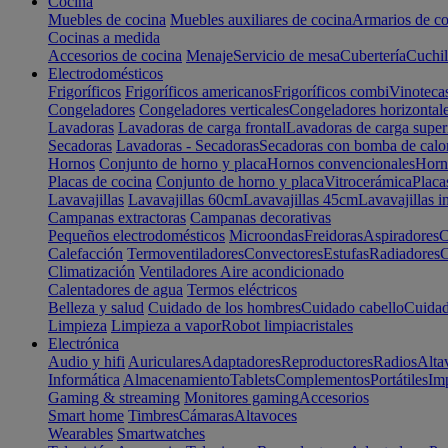
Cocina
Muebles de cocina
Muebles auxiliares de cocina
Armarios de co
Cocinas a medida
Accesorios de cocina
Menaje
Servicio de mesa
Cubertería
Cuchil
Electrodomésticos
Frigoríficos
Frigoríficos americanos
Frigoríficos combi
Vinoteca
Congeladores
Congeladores verticales
Congeladores horizontal
Lavadoras
Lavadoras de carga frontal
Lavadoras de carga super
Secadoras
Lavadoras - Secadoras
Secadoras con bomba de calo
Hornos
Conjunto de horno y placa
Hornos convencionales
Horno
Placas de cocina
Conjunto de horno y placa
Vitrocerámica
Placa
Lavavajillas
Lavavajillas 60cm
Lavavajillas 45cm
Lavavajillas i
Campanas extractoras
Campanas decorativas
Pequeños electrodomésticos
Microondas
Freidoras
Aspiradores
C
Calefacción
Termoventiladores
Convectores
Estufas
Radiadores
C
Climatización
Ventiladores
Aire acondicionado
Calentadores de agua
Termos eléctricos
Belleza y salud
Cuidado de los hombres
Cuidado cabello
Cuidad
Limpieza
Limpieza a vapor
Robot limpiacristales
Electrónica
Audio y hifi
Auriculares
Adaptadores
Reproductores
Radios
Alta
Informática
Almacenamiento
Tablets
Complementos
Portátiles
Im
Gaming & streaming
Monitores gaming
Accesorios
Smart home
Timbres
Cámaras
Altavoces
Wearables
Smartwatches