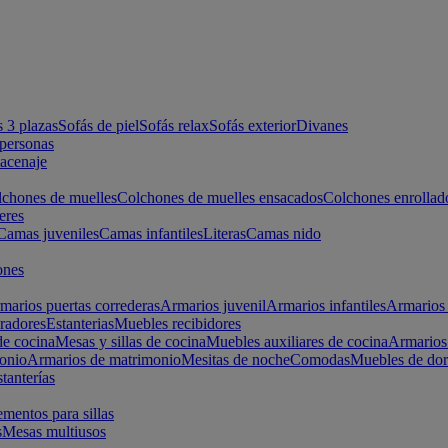
s 3 plazas
Sofás de piel
Sofás relax
Sofás exterior
Divanes
apersonas
macenaje
chones de muelles
Colchones de muelles ensacados
Colchones enrollad
eres
Camas juveniles
Camas infantiles
Literas
Camas nido
ones
marios puertas correderas
Armarios juvenil
Armarios infantiles
Armarios 
radores
Estanterias
Muebles recibidores
e cocina
Mesas y sillas de cocina
Muebles auxiliares de cocina
Armarios
onio
Armarios de matrimonio
Mesitas de noche
Comodas
Muebles de dor
tanterías
entos para sillas
s
Mesas multiusos