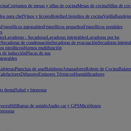
cina
Conjuntos de mesas y sillas de cocina
Mesas de cocina
Sillas de coc
los para chef
Vinos y licores
Botellas
Utensilios de cocina
Vajilla
Bandeja
s
Frigoríficos integrables
Frigoríficos pequeños
Frigoríficos portátiles
es
ior
Lavadoras - Secadoras
Lavadoras integrables
Lavadoras por kg
r
Secadoras de condensación
Secadoras de evacuación
Secadoras integra
s pirolíticos
Hornos multifunción
s de inducción
Placas de gas
ntegrables
afeteras
Planchas de asar
Batidoras
Amasadores
Robots de Cocina
Balanz
alefactores
Difusores
Emisores Térmicos
Humidificadores
o dental
Salud y bienestar
voces
Hifi
Barras de sonido
Audio car y GPS
Micrófonos
presoras