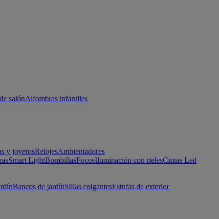
de salón
Alfombras infantiles
as y joyeros
Relojes
Ambientadores
zas
Smart Light
Bombillas
Focos
Iluminación con rieles
Cintas Led
ardín
Bancos de jardín
Sillas colgantes
Estufas de exterior