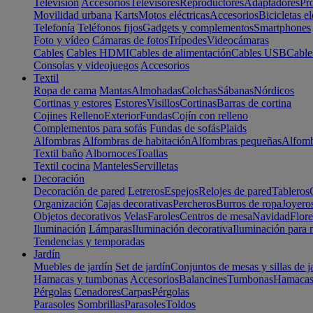
Televisión
Accesorios
Televisores
Reproductores
Adaptadores
Pr
Movilidad urbana
Karts
Motos eléctricas
Accesorios
Bicicletas el
Telefonía
Teléfonos fijos
Gadgets y complementos
Smartphones
Foto y vídeo
Cámaras de fotos
Trípodes
Videocámaras
Cables
Cables HDMI
Cables de alimentación
Cables USB
Cable
Consolas y videojuegos
Accesorios
Textil
Ropa de cama
Mantas
Almohadas
Colchas
Sábanas
Nórdicos
Cortinas y estores
Estores
Visillos
Cortinas
Barras de cortina
Cojines
Relleno
Exterior
Fundas
Cojín con relleno
Complementos para sofás
Fundas de sofás
Plaids
Alfombras
Alfombras de habitación
Alfombras pequeñas
Alfomb
Textil baño
Albornoces
Toallas
Textil cocina
Manteles
Servilletas
Decoración
Decoración de pared
Letreros
Espejos
Relojes de pared
Tableros
Organización
Cajas decorativas
Percheros
Burros de ropa
Joyero
Objetos decorativos
Velas
Faroles
Centros de mesa
Navidad
Flore
Iluminación
Lámparas
Iluminación decorativa
Iluminación para 
Tendencias y temporadas
Jardín
Muebles de jardín
Set de jardín
Conjuntos de mesas y sillas de j
Hamacas y tumbonas
Accesorios
Balancines
Tumbonas
Hamaca
Pérgolas
Cenadores
Carpas
Pérgolas
Parasoles
Sombrillas
Parasoles
Toldos