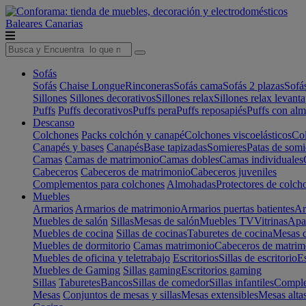
Baleares
Canarias
Sofás
Sofás
Chaise Longue
Rinconeras
Sofás cama
Sofás 2 plazas
Sofá
Sillones
Sillones decorativos
Sillones relax
Sillones relax levant
Puffs
Puffs decorativos
Puffs pera
Puffs reposapiés
Puffs con al
Descanso
Colchones
Packs colchón y canapé
Colchones viscoelásticos
Col
Canapés y bases
Canapés
Base tapizadas
Somieres
Patas de somi
Camas
Camas de matrimonio
Camas dobles
Camas individuales
Cabeceros
Cabeceros de matrimonio
Cabeceros juveniles
Complementos para colchones
Almohadas
Protectores de colch
Muebles
Armarios
Armarios de matrimonio
Armarios puertas batientes
Ar
Muebles de salón
Sillas
Mesas de salón
Muebles TV
Vitrinas
Apa
Muebles de cocina
Sillas de cocinas
Taburetes de cocina
Mesas d
Muebles de dormitorio
Camas matrimonio
Cabeceros de matrim
Muebles de oficina y teletrabajo
Escritorios
Sillas de escritorio
Es
Muebles de Gaming
Sillas gaming
Escritorios gaming
Sillas
Taburetes
Bancos
Sillas de comedor
Sillas infantiles
Complem
Mesas
Conjuntos de mesas y sillas
Mesas extensibles
Mesas alta