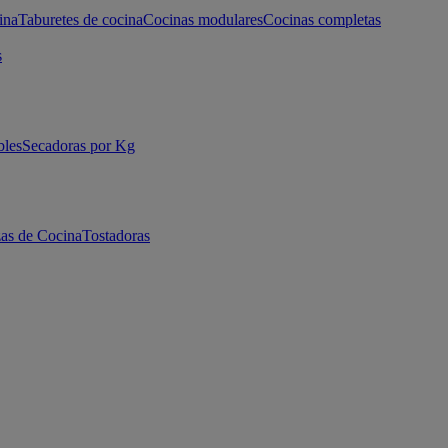
ina
Taburetes de cocina
Cocinas modulares
Cocinas completas
s
bles
Secadoras por Kg
as de Cocina
Tostadoras