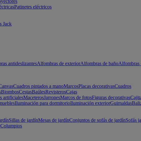
oyectores
éctricas
Patinetes eléctricos
s Jack
ras antideslizantes
Alfombras de exterior
Alfombras de baño
Alfombras 
Canvas
Cuadros pintados a mano
Marcos
Placas decorativas
Cuadros
s
Biombos
Cestas
Baúles
Revisteros
Cajas
s artificiales
Maceteros
Jarrones
Marcos de fotos
Figuras decorativas
Cajit
muebles
Iluminación para dormitorio
Iluminación exterior
Guirnaldas
Bali
ardín
Sillas de jardín
Mesas de jardín
Conjuntos de sofás de jardín
Sofás j
s
Columpios