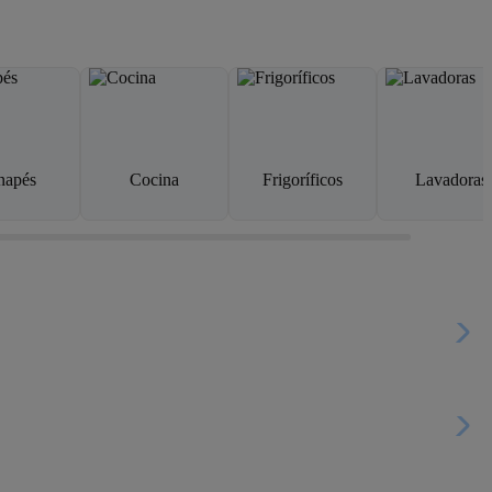
napés
Cocina
Frigoríficos
Lavadoras